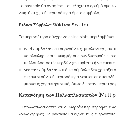
Το paytable θα αναφέρει τον ελάχιστο αριθμό όμοι
νικητή (π.χ., 3 ή περισσότερα όμοια σύμβολα).
Ειδικά Σύμβολα: Wild και Scatter
Τα περισσότερα σύγχρονα online slots περιλαμβάνου
Wild Σύμβολα:
Λειτουργούν ως “μπαλαντέρ”, αντι
να ολοκληρώσουν νικηφόρους συνδυασμούς. Ορισμ
πολλαπλασιαστές κερδών (multipliers) ή να επεκτε
Scatter Σύμβολα:
Αυτά τα σύμβολα δεν χρειάζετα
εμφανιστούν 3 ή περισσότερα Scatter σε οποιαδή
μπόνους χαρακτηριστικό, όπως δωρεάν περιστροφές 
Κατανόηση των Πολλαπλασιαστών (Multipl
Οι πολλαπλασιαστές και οι δωρεάν περιστροφές είν
κουλοχέρηδες. Το paytable θα εξηγεί πώς ενεργοποιο