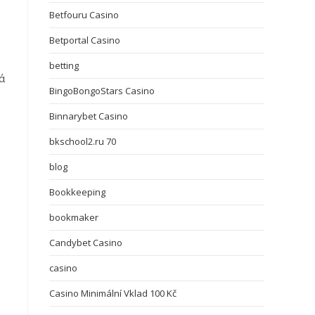
Betfouru Casino
Betportal Casino
betting
ά
BingoBongoStars Casino
Binnarybet Casino
bkschool2.ru 70
blog
Bookkeeping
bookmaker
Candybet Casino
casino
Casino Minimální Vklad 100 Kč