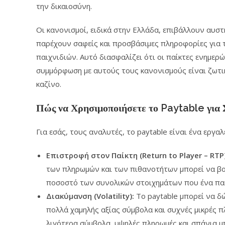
την δικαιοσύνη.
Οι κανονισμοί, ειδικά στην Ελλάδα, επιβάλλουν αυστ
παρέχουν σαφείς και προσβάσιμες πληροφορίες για 
παιχνιδιών. Αυτό διασφαλίζει ότι οι παίκτες ενημε
συμμόρφωση με αυτούς τους κανονισμούς είναι ζωτική
καζίνο.
Πώς να Χρησιμοποιήσετε το Paytable για
Για εσάς, τους αναλυτές, το paytable είναι ένα εργα
Επιστροφή στον Παίκτη (Return to Player – RTP)
των πληρωμών και των πιθανοτήτων μπορεί να βοη
ποσοστό των συνολικών στοιχημάτων που ένα παι
Διακύμανση (Volatility):
Το paytable μπορεί να δώ
πολλά χαμηλής αξίας σύμβολα και συχνές μικρές π
λιγότερα σύμβολα, υψηλές πληρωμές και σπάνια μ