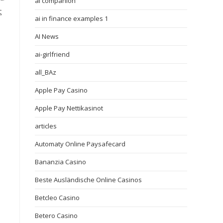
ai companion
ς
ai in finance examples 1
AI News
ai-girlfriend
all_BAz
Apple Pay Casino
Apple Pay Nettikasinot
articles
Automaty Online Paysafecard
Bananzia Casino
Beste Ausländische Online Casinos
Betcleo Casino
Betero Casino