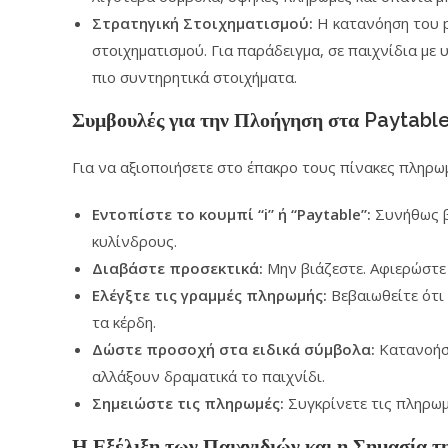
Στρατηγική Στοιχηματισμού:
Η κατανόηση του p
στοιχηματισμού. Για παράδειγμα, σε παιχνίδια με 
πιο συντηρητικά στοιχήματα.
Συμβουλές για την Πλοήγηση στα Paytabl
Για να αξιοποιήσετε στο έπακρο τους πίνακες πληρω
Εντοπίστε το κουμπί “i” ή “Paytable”:
Συνήθως β
κυλίνδρους.
Διαβάστε προσεκτικά:
Μην βιάζεστε. Αφιερώστε 
Ελέγξτε τις γραμμές πληρωμής:
Βεβαιωθείτε ότι
τα κέρδη.
Δώστε προσοχή στα ειδικά σύμβολα:
Κατανοήστ
αλλάξουν δραματικά το παιχνίδι.
Σημειώστε τις πληρωμές:
Συγκρίνετε τις πληρωμ
Η Εξέλιξη των Παιχνιδιών και η Σημασία 