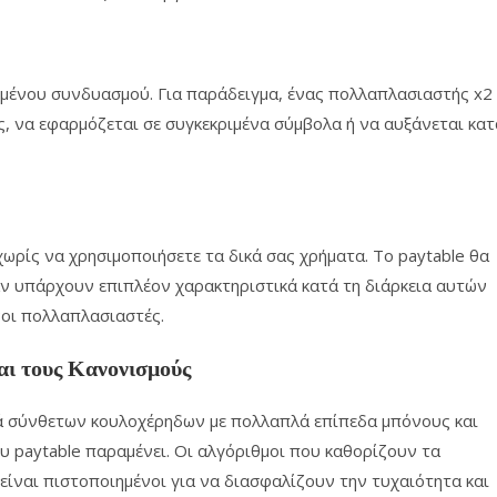
σμένου συνδυασμού. Για παράδειγμα, ένας πολλαπλασιαστής x2
ς, να εφαρμόζεται σε συγκεκριμένα σύμβολα ή να αυξάνεται κατ
ωρίς να χρησιμοποιήσετε τα δικά σας χρήματα. Το paytable θα
αν υπάρχουν επιπλέον χαρακτηριστικά κατά τη διάρκεια αυτών
οι πολλαπλασιαστές.
αι τους Κανονισμούς
ικά σύνθετων κουλοχέρηδων με πολλαπλά επίπεδα μπόνους και
υ paytable παραμένει. Οι αλγόριθμοι που καθορίζουν τα
ίναι πιστοποιημένοι για να διασφαλίζουν την τυχαιότητα και