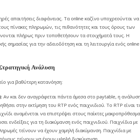
ηρές απαιτήσεις διαφάνειας. Τα online καζίνο υποχρεούνται να
τους πίνακες πληρωμών, τις πιθανότητες και τους όρους των
ρώνονται πλήρως πριν τοποθετήσουν τα στοιχήματά τους. Η
ς σημασίας για την αδειοδότηση και τη λειτουργία ενός online
 Στρατηγική Ανάλυση
λείο για βαθύτερη κατανόηση:
:
Αν και δεν αναγράφεται πάντα άμεσα στο paytable, η ανάλυσ
θήσει στην εκτίμηση του RTP ενός παιχνιδιού. Το RTP είναι τ
χνίδι αναμένεται να επιστρέψει στους παίκτες μακροπρόθεσμα
σει ενδείξεις για τη διακύμανση ενός παιχνιδιού. Παιχνίδια με
ληρωμές τείνουν να έχουν χαμηλή διακύμανση. Παιχνίδια με
πόνους τείνουν να έχουν υψηλή διακύμανση.