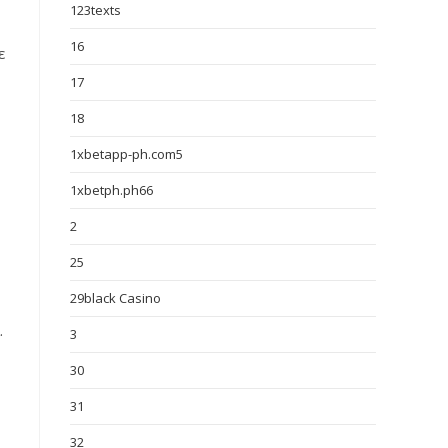
123texts
16
ε
17
18
1xbetapp-ph.com5
1xbetph.ph66
2
25
29black Casino
.
3
30
31
32