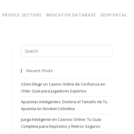
PROFILE SECTORS
INDICATOR DATABASE
GEOPORTAL
Recent Posts
Cómo Elegir un Casino Online de Confianza en
Chile: Guía para Jugadores Expertos
Apuestas Inteligentes: Domina el Tamaño de Tu
Apuesta en Novibet Colombia
Juega Inteligente en Casinos Online: Tu Guía
Completa para Depósitos y Retiros Seguros