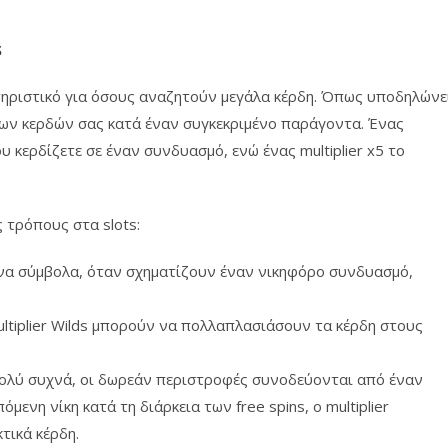
s
ακτηριστικό για όσους αναζητούν μεγάλα κέρδη. Όπως υποδηλώνε
α των κερδών σας κατά έναν συγκεκριμένο παράγοντα. Ένας
ου κερδίζετε σε έναν συνδυασμό, ενώ ένας multiplier x5 το
 τρόπους στα slots:
α σύμβολα, όταν σχηματίζουν έναν νικηφόρο συνδυασμό,
tiplier Wilds μπορούν να πολλαπλασιάσουν τα κέρδη στους
λύ συχνά, οι δωρεάν περιστροφές συνοδεύονται από έναν
όμενη νίκη κατά τη διάρκεια των free spins, ο multiplier
κτικά κέρδη.