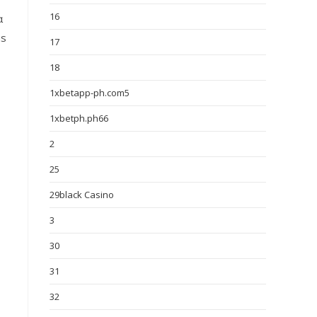
16
α
us
17
18
1xbetapp-ph.com5
1xbetph.ph66
2
25
29black Casino
3
30
31
32