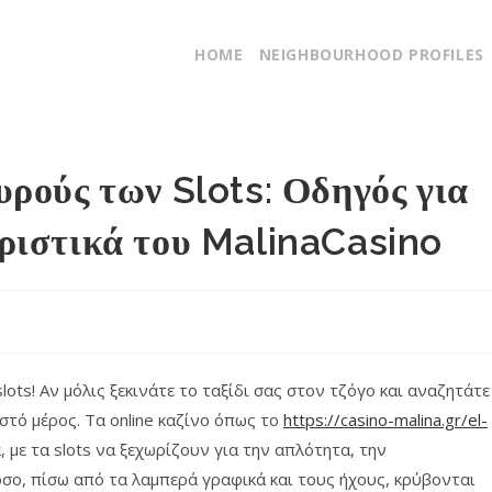
HOME
NEIGHBOURHOOD PROFILES
ρούς των Slots: Οδηγός για
ριστικά του MalinaCasino
ots! Αν μόλις ξεκινάτε το ταξίδι σας στον τζόγο και αναζητάτε
στό μέρος. Τα online καζίνο όπως το
https://casino-malina.gr/el-
 με τα slots να ξεχωρίζουν για την απλότητα, την
σο, πίσω από τα λαμπερά γραφικά και τους ήχους, κρύβονται