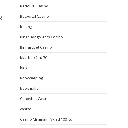
Betfouru Casino
Betportal Casino
κό
betting
BingoBongoStars Casino
Binnarybet Casino
bkschool2.ru 70
blog
,
Bookkeeping
bookmaker
Candybet Casino
casino
Casino Minimální Vklad 100 Kč