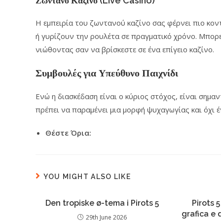
Ζωντανό Καζίνο (Live Casino)
Η εμπειρία του ζωντανού καζίνο σας φέρνει πιο κον
ή γυρίζουν την ρουλέτα σε πραγματικό χρόνο. Μπορεί
νιώθοντας σαν να βρίσκεστε σε ένα επίγειο καζίνο.
Συμβουλές για Υπεύθυνο Παιχνίδι
Ενώ η διασκέδαση είναι ο κύριος στόχος, είναι σημα
πρέπει να παραμένει μια μορφή ψυχαγωγίας και όχι
Θέστε Όρια:
YOU MIGHT ALSO LIKE
Den tropiske ø-tema i Pirots 5
Pirots 5
grafica e
29th June 2026