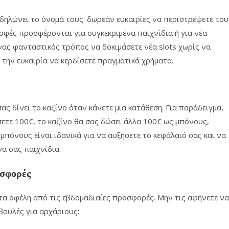
δηλώνει το όνομά τους: δωρεάν ευκαιρίες να περιστρέψετε του
οφές προσφέρονται για συγκεκριμένα παιχνίδια ή για νέα
ένας φανταστικός τρόπος να δοκιμάσετε νέα slots χωρίς να
 την ευκαιρία να κερδίσετε πραγματικά χρήματα.
ς δίνει το καζίνο όταν κάνετε μια κατάθεση. Για παράδειγμα,
ετε 100€, το καζίνο θα σας δώσει άλλα 100€ ως μπόνους,
μπόνους είναι ιδανικά για να αυξήσετε το κεφάλαιό σας και να
να σας παιχνίδια.
οσφορές
ε τα οφέλη από τις εβδομαδιαίες προσφορές. Μην τις αφήνετε να
βουλές για αρχάριους: