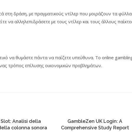
τά στη δράση, με πραγματικούς ντίλερ που μοιράζουν τα φύλλα
τε να αλληλεπιδράσετε με τους ντίλερ και τους άλλους παίκτε
ντικό να θυμάστε πάντα να παίζετε υπεύθυνα. Το online gamblin
 ένας τρόπος επίλυσης οικονομικών προβλημάτων.
 Slot: Analisi della
GambleZen UK Login: A
 della colonna sonora
Comprehensive Study Report