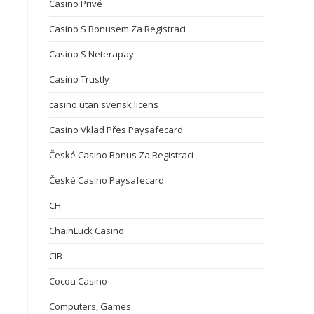
Casino Privé
Casino S Bonusem Za Registraci
Casino S Neterapay
Casino Trustly
casino utan svensk licens
Casino Vklad Přes Paysafecard
České Casino Bonus Za Registraci
České Casino Paysafecard
CH
ChainLuck Casino
CIB
Cocoa Casino
Computers, Games