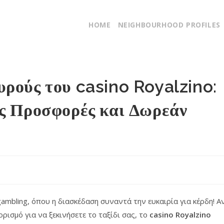
HOME
NEIGHBOURHOOD PROFILES
ρούς του casino Royalzino:
ς Προσφορές και Δωρεάν
mbling, όπου η διασκέδαση συναντά την ευκαιρία για κέρδη! Α
ρισμό για να ξεκινήσετε το ταξίδι σας, το
casino Royalzino