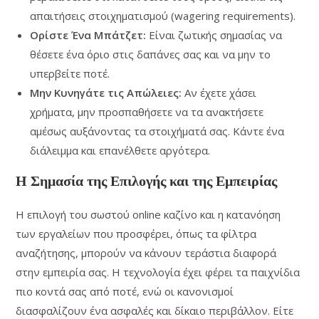
απαιτήσεις στοιχηματισμού (wagering requirements).
Ορίστε Ένα Μπάτζετ:
Είναι ζωτικής σημασίας να
θέσετε ένα όριο στις δαπάνες σας και να μην το
υπερβείτε ποτέ.
Μην Κυνηγάτε τις Απώλειες:
Αν έχετε χάσει
χρήματα, μην προσπαθήσετε να τα ανακτήσετε
αμέσως αυξάνοντας τα στοιχήματά σας. Κάντε ένα
διάλειμμα και επανέλθετε αργότερα.
Η Σημασία της Επιλογής και της Εμπειρίας
Η επιλογή του σωστού online καζίνο και η κατανόηση
των εργαλείων που προσφέρει, όπως τα φίλτρα
αναζήτησης, μπορούν να κάνουν τεράστια διαφορά
στην εμπειρία σας. Η τεχνολογία έχει φέρει τα παιχνίδια
πιο κοντά σας από ποτέ, ενώ οι κανονισμοί
διασφαλίζουν ένα ασφαλές και δίκαιο περιβάλλον. Είτε