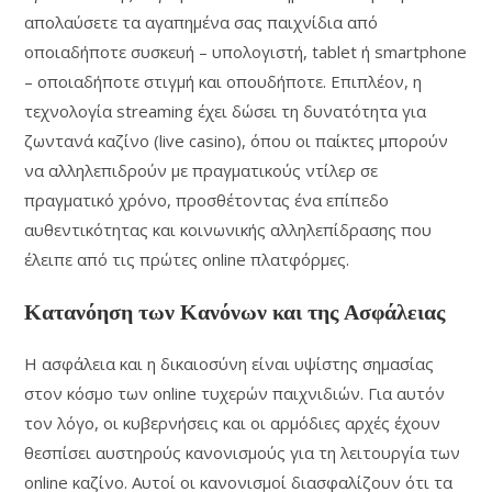
απολαύσετε τα αγαπημένα σας παιχνίδια από
οποιαδήποτε συσκευή – υπολογιστή, tablet ή smartphone
– οποιαδήποτε στιγμή και οπουδήποτε. Επιπλέον, η
τεχνολογία streaming έχει δώσει τη δυνατότητα για
ζωντανά καζίνο (live casino), όπου οι παίκτες μπορούν
να αλληλεπιδρούν με πραγματικούς ντίλερ σε
πραγματικό χρόνο, προσθέτοντας ένα επίπεδο
αυθεντικότητας και κοινωνικής αλληλεπίδρασης που
έλειπε από τις πρώτες online πλατφόρμες.
Κατανόηση των Κανόνων και της Ασφάλειας
Η ασφάλεια και η δικαιοσύνη είναι υψίστης σημασίας
στον κόσμο των online τυχερών παιχνιδιών. Για αυτόν
τον λόγο, οι κυβερνήσεις και οι αρμόδιες αρχές έχουν
θεσπίσει αυστηρούς κανονισμούς για τη λειτουργία των
online καζίνο. Αυτοί οι κανονισμοί διασφαλίζουν ότι τα