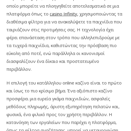
οποίο μπορείτε να πλοηγηθείτε αποτελεσματικά σε μια
πλατφόρμα όπως το
casino Infinity
, χρησιμοποιώντας τα
διαθέσιμα φίλτρα για να ανακαλύψετε τα παιχνίδια που
ταιριάζουν στις προτιμήσεις σας. Η τεχνολογία έχει
φέρει επανάσταση στον τρόπο που αλληλεπιδρούμε με
τα τυχερά παιχνίδια, καθιστώντας την πρόσβαση πιο
εύκολη από ποτέ, ενώ παράλληλα οι κανονισμοί
διασφαλίζουν ένα δίκαιο και προστατευμένο
περιβάλλον.
Η επιλογή του κατάλληλου online καζίνο είναι το πρώτο
και ίσως το πιο κρίσιμο βήμα. Ένα αξιόπιστο καζίνο
προσφέρει μια ευρεία γκάμα παιχνιδιών, ασφαλείς
μεθόδους πληρωμής, άριστη εξυπηρέτηση πελατών και,
φυσικά, ένα φιλικό προς τον χρήστη περιβάλλον. Η
κατανόηση των εργαλείων που παρέχει η πλατφόρμα,
όπως τα φίλτρα αναζήτησης, μπορεί να μεταμορφώσει