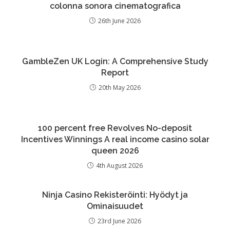
colonna sonora cinematografica
26th June 2026
GambleZen UK Login: A Comprehensive Study
Report
20th May 2026
100 percent free Revolves No-deposit
Incentives Winnings A real income casino solar
queen 2026
4th August 2026
Ninja Casino Rekisteröinti: Hyödyt ja
Ominaisuudet
23rd June 2026