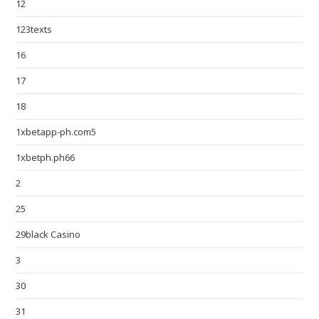
12
123texts
16
17
18
1xbetapp-ph.com5
1xbetph.ph66
2
25
29black Casino
3
30
31