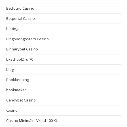
Betfouru Casino
Betportal Casino
betting
BingoBongoStars Casino
Binnarybet Casino
bkschool2.ru 70
blog
Bookkeeping
bookmaker
Candybet Casino
casino
Casino Minimální Vklad 100 Kč