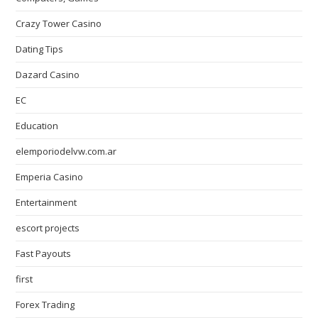
Crazy Tower Сasino
Dating Tips
Dazard Casino
EC
Education
elemporiodelvw.com.ar
Emperia Casino
Entertainment
escort projects
Fast Payouts
first
Forex Trading