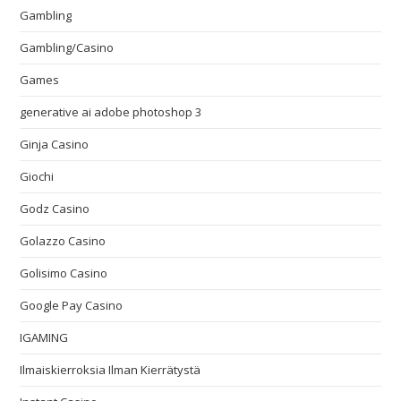
Gambling
Gambling/Casino
Games
generative ai adobe photoshop 3
Ginja Casino
Giochi
Godz Casino
Golazzo Casino
Golisimo Casino
Google Pay Casino
IGAMING
Ilmaiskierroksia Ilman Kierrätystä