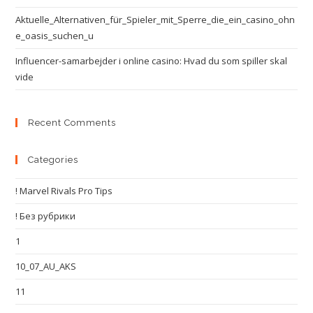
Aktuelle_Alternativen_für_Spieler_mit_Sperre_die_ein_casino_ohn
e_oasis_suchen_u
Influencer-samarbejder i online casino: Hvad du som spiller skal
vide
Recent Comments
Categories
! Marvel Rivals Pro Tips
! Без рубрики
1
10_07_AU_AKS
11