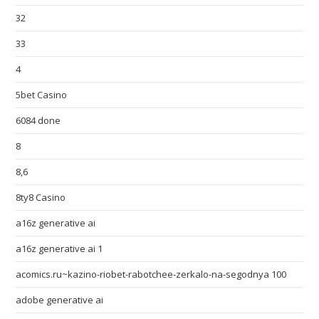
32
33
4
5bet Casino
6084 done
8
8,6
8ty8 Casino
a16z generative ai
a16z generative ai 1
acomics.ru~kazino-riobet-rabotchee-zerkalo-na-segodnya 100
adobe generative ai