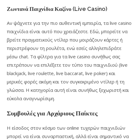
Ζωντανά Παιχνίδια Καζίνο (Live Casino)
Αν ψάχνετε για την πιο αυθεντική εμπειρία, τα live casino
παιχνίδια είναι αυτό που χρειάζεστε. Εδώ, μπορείτε να
βρείτε πραγματικούς ντίλερ που μοιράζουν κάρτες ή
περιστρέφουν τη ρουλέτα, ενώ εσείς αλληλεπιδράτε
μέσω chat. Τα φίλτρα για τα live casino συνήθως σας
επιτρέπουν να επιλέξετε τον τύπο του παιχνιδιού (live
blackjack, live roulette, live baccarat, live poker) και
μερικές φορές ακόμη και τον συγκεκριμένο ντίλερ ή τη
γλώσσα. Η κατηγορία αυτή είναι συνήθως ξεχωριστή και
εύκολα αναγνωρίσιμη.
Συμβουλές για Αρχάριους Παίκτες
Η είσοδος στον κόσμο των online τυχερών παιχνιδιών
μπορεί να είναι συναρπαστική, αλλά είναι σημαντικό να