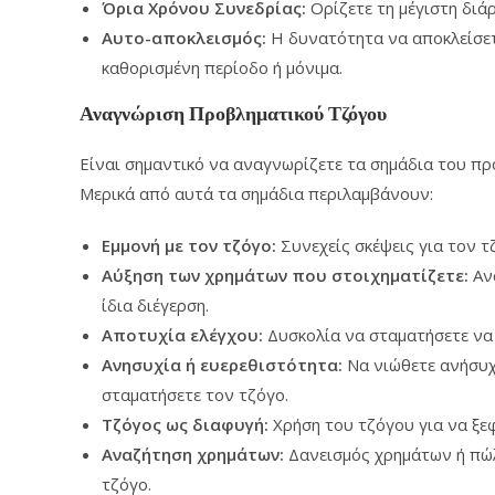
Όρια Χρόνου Συνεδρίας:
Ορίζετε τη μέγιστη διάρ
Αυτο-αποκλεισμός:
Η δυνατότητα να αποκλείσετ
καθορισμένη περίοδο ή μόνιμα.
Αναγνώριση Προβληματικού Τζόγου
Είναι σημαντικό να αναγνωρίζετε τα σημάδια του πρ
Μερικά από αυτά τα σημάδια περιλαμβάνουν:
Εμμονή με τον τζόγο:
Συνεχείς σκέψεις για τον τζ
Αύξηση των χρημάτων που στοιχηματίζετε:
Ανά
ίδια διέγερση.
Αποτυχία ελέγχου:
Δυσκολία να σταματήσετε να π
Ανησυχία ή ευερεθιστότητα:
Να νιώθετε ανήσυχ
σταματήσετε τον τζόγο.
Τζόγος ως διαφυγή:
Χρήση του τζόγου για να ξε
Αναζήτηση χρημάτων:
Δανεισμός χρημάτων ή πώλ
τζόγο.