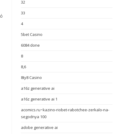
32
33
τό
4
5bet Casino
6084 done
8
8,6
8ty8 Casino
a16z generative ai
a16z generative ai 1
acomics.ru~kazino-riobet-rabotchee-zerkalo-na-
segodnya 100
adobe generative ai