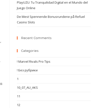
PlayUZU: Tu Tranquilidad Digital en el Mundo del
Juego Online
De Mest Spennende Bonusrundene på Refuel
Casino Slots
Recent Comments
,
Categories
.
! Marvel Rivals Pro Tips
! Без рубрики
1
να
10_07_AU_AKS
11
12