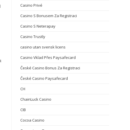
ή
Casino Privé
Casino S Bonusem Za Registraci
Casino S Neterapay
Casino Trustly
casino utan svensk licens
Casino Vklad Přes Paysafecard
α
České Casino Bonus Za Registraci
České Casino Paysafecard
CH
ChainLuck Casino
CIB
Cocoa Casino