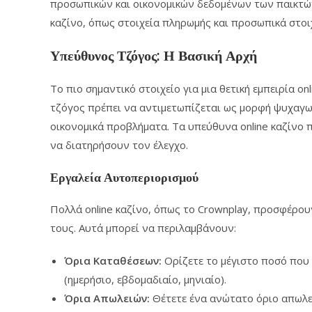
προσωπικών και οικονομικών δεδομένων των παικτών.
καζίνο, όπως στοιχεία πληρωμής και προσωπικά στοι
Υπεύθυνος Τζόγος: Η Βασική Αρχή
Το πιο σημαντικό στοιχείο για μια θετική εμπειρία o
τζόγος πρέπει να αντιμετωπίζεται ως μορφή ψυχαγωγ
οικονομικά προβλήματα. Τα υπεύθυνα online καζίνο 
να διατηρήσουν τον έλεγχο.
Εργαλεία Αυτοπεριορισμού
Πολλά online καζίνο, όπως το Crownplay, προσφέρου
τους. Αυτά μπορεί να περιλαμβάνουν:
Όρια Καταθέσεων:
Ορίζετε το μέγιστο ποσό που 
(ημερήσιο, εβδομαδιαίο, μηνιαίο).
Όρια Απωλειών:
Θέτετε ένα ανώτατο όριο απωλει