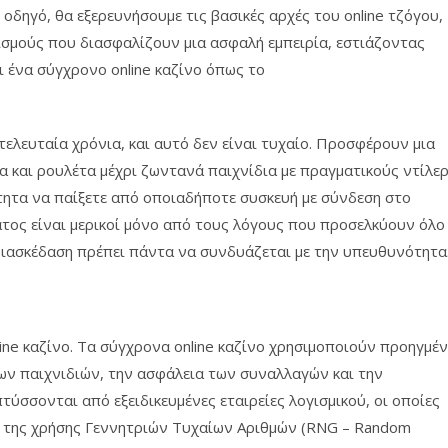
οδηγό, θα εξερευνήσουμε τις βασικές αρχές του online τζόγου,
ισμούς που διασφαλίζουν μια ασφαλή εμπειρία, εστιάζοντας
 ένα σύγχρονο online καζίνο όπως το
 τελευταία χρόνια, και αυτό δεν είναι τυχαίο. Προσφέρουν μια
α και ρουλέτα μέχρι ζωντανά παιχνίδια με πραγματικούς ντίλερ
τητα να παίξετε από οποιαδήποτε συσκευή με σύνδεση στο
ατος είναι μερικοί μόνο από τους λόγους που προσελκύουν όλο
διασκέδαση πρέπει πάντα να συνδυάζεται με την υπευθυνότητα
ine καζίνο. Τα σύγχρονα online καζίνο χρησιμοποιούν προηγμέ
ων παιχνιδιών, την ασφάλεια των συναλλαγών και την
τύσσονται από εξειδικευμένες εταιρείες λογισμικού, οι οποίες
 της χρήσης Γεννητριών Τυχαίων Αριθμών (RNG – Random