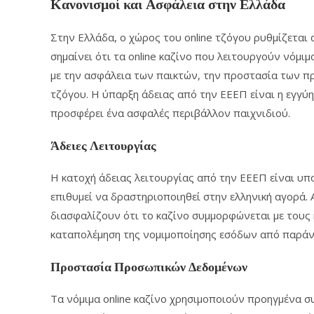
Κανονισμοί και Ασφάλεια στην Ελλάδα
Στην Ελλάδα, ο χώρος του online τζόγου ρυθμίζεται
σημαίνει ότι τα online καζίνο που λειτουργούν νόμ
με την ασφάλεια των παικτών, την προστασία των 
τζόγου. Η ύπαρξη άδειας από την ΕΕΕΠ είναι η εγγύη
προσφέρει ένα ασφαλές περιβάλλον παιχνιδιού.
Άδειες Λειτουργίας
Η κατοχή άδειας λειτουργίας από την ΕΕΕΠ είναι υπ
επιθυμεί να δραστηριοποιηθεί στην ελληνική αγορά. 
διασφαλίζουν ότι το καζίνο συμμορφώνεται με τους
καταπολέμηση της νομιμοποίησης εσόδων από παράν
Προστασία Προσωπικών Δεδομένων
Τα νόμιμα online καζίνο χρησιμοποιούν προηγμένα 