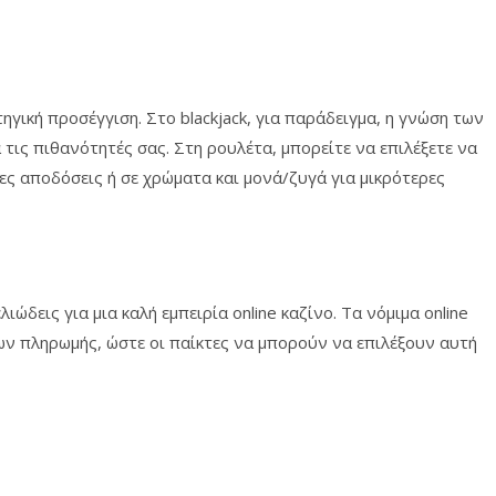
γική προσέγγιση. Στο blackjack, για παράδειγμα, η γνώση των
τις πιθανότητές σας. Στη ρουλέτα, μπορείτε να επιλέξετε να
ς αποδόσεις ή σε χρώματα και μονά/ζυγά για μικρότερες
ώδεις για μια καλή εμπειρία online καζίνο. Τα νόμιμα online
ων πληρωμής, ώστε οι παίκτες να μπορούν να επιλέξουν αυτή