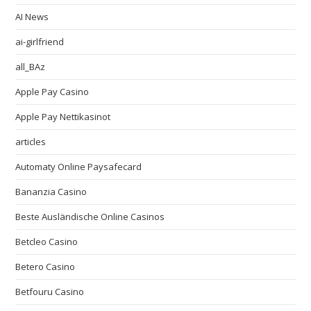
AI News
ai-girlfriend
all_BAz
Apple Pay Casino
Apple Pay Nettikasinot
articles
Automaty Online Paysafecard
Bananzia Casino
Beste Ausländische Online Casinos
Betcleo Casino
Betero Casino
Betfouru Casino