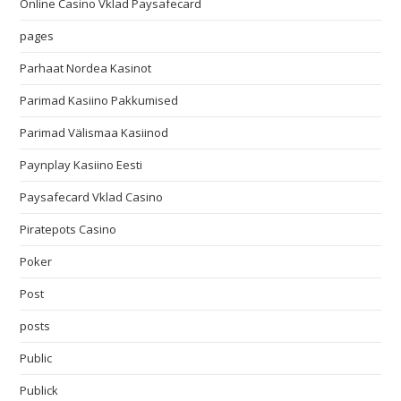
Online Casino Vklad Paysafecard
pages
Parhaat Nordea Kasinot
Parimad Kasiino Pakkumised
Parimad Välismaa Kasiinod
Paynplay Kasiino Eesti
Paysafecard Vklad Casino
Piratepots Casino
Poker
Post
posts
Public
Publick