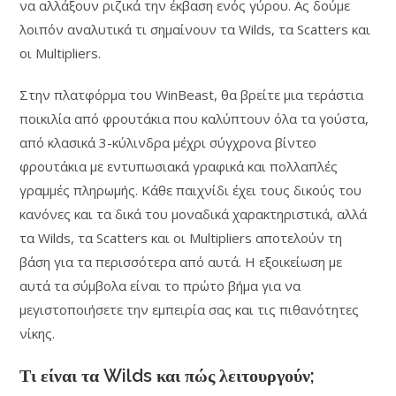
να αλλάξουν ριζικά την έκβαση ενός γύρου. Ας δούμε
λοιπόν αναλυτικά τι σημαίνουν τα Wilds, τα Scatters και
οι Multipliers.
Στην πλατφόρμα του WinBeast, θα βρείτε μια τεράστια
ποικιλία από φρουτάκια που καλύπτουν όλα τα γούστα,
από κλασικά 3-κύλινδρα μέχρι σύγχρονα βίντεο
φρουτάκια με εντυπωσιακά γραφικά και πολλαπλές
γραμμές πληρωμής. Κάθε παιχνίδι έχει τους δικούς του
κανόνες και τα δικά του μοναδικά χαρακτηριστικά, αλλά
τα Wilds, τα Scatters και οι Multipliers αποτελούν τη
βάση για τα περισσότερα από αυτά. Η εξοικείωση με
αυτά τα σύμβολα είναι το πρώτο βήμα για να
μεγιστοποιήσετε την εμπειρία σας και τις πιθανότητες
νίκης.
Τι είναι τα Wilds και πώς λειτουργούν;