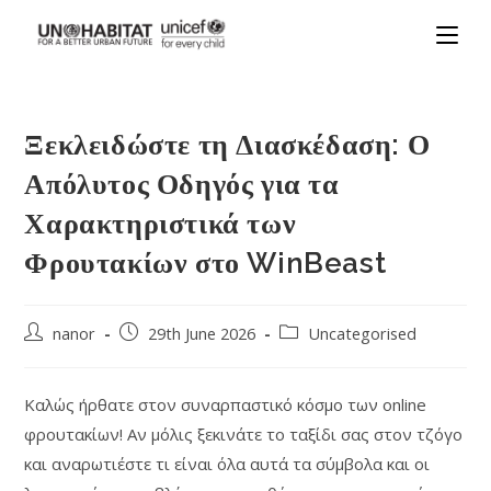
Ξεκλειδώστε τη Διασκέδαση: Ο
Απόλυτος Οδηγός για τα
Χαρακτηριστικά των
Φρουτακίων στο WinBeast
nanor
29th June 2026
Uncategorised
Καλώς ήρθατε στον συναρπαστικό κόσμο των online
φρουτακίων! Αν μόλις ξεκινάτε το ταξίδι σας στον τζόγο
και αναρωτιέστε τι είναι όλα αυτά τα σύμβολα και οι