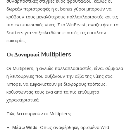
συναρπαστικές στιγμές ενός φρουτακίου, καθώς οι
δωρεάν περιστροφές ή οι bonus γύροι μπορούν να
κρύβουν τους μεγαλύτερους πολλαπλασιαστές και τις
πιο εντυπωσιακές νίκες. Στο WinBeast, αναζητήστε τα
Scatters για να ξεκλειδώσετε αυτές τις επιπλέον
ευκαιρίες.
Οι Δυναμικοί Multipliers
Οι Multipliers, ή αλλιώς πολλαπλασιαστές, είναι σύμβολα
ή λειτουργίες που αυξάνουν την αξία της νίκης σας.
Μπορεί να εμφανιστούν με διάφορους τρόπους,
καθιστώντας τους ένα από τα πιο επιθυμητά
χαρακτηριστικά.
Πώς λειτουργούν οι Multipliers;
Μέσω Wilds:
Όπως αναφέρθηκε, ορισμένα Wild