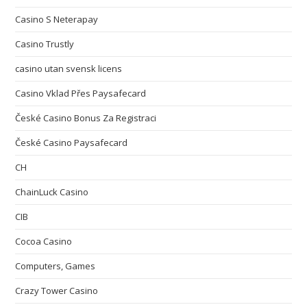
Casino S Neterapay
Casino Trustly
casino utan svensk licens
Casino Vklad Přes Paysafecard
České Casino Bonus Za Registraci
České Casino Paysafecard
CH
ChainLuck Casino
CIB
Cocoa Casino
Computers, Games
Crazy Tower Сasino