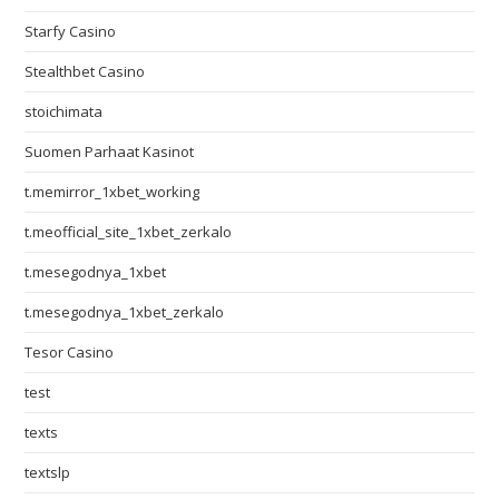
Starfy Casino
Stealthbet Casino
stoichimata
Suomen Parhaat Kasinot
t.memirror_1xbet_working
t.meofficial_site_1xbet_zerkalo
t.mesegodnya_1xbet
t.mesegodnya_1xbet_zerkalo
Tesor Casino
test
texts
textslp