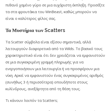
πιθανό χαμένο γύρο σε μια ευχάριστη έκπληξη. Προσέξτε
τα στα φρουτάκια του WinBeast, καθώς μπορούν να
είναι ο καλύτερος φίλος σας.
Τα Μυστήρια των Scatters
Τα Scatter σύμβολα είναι εξίσου σημαντικά, αλλά
λειτουργούν διαφορετικά από τα Wilds. Το βασικό τους
χαρακτηριστικό είναι ότι δεν χρειάζεται να εμφανιστούν
σε μια συγκεκριμένη γραμμή πληρωμής για να
ενεργοποιήσουν μια λειτουργία ή να προσφέρουν μια
νίκη. Αρκεί να εμφανιστούν ένας συγκεκριμένος αριθμός
(συνήθως 3 ή περισσότερα) οπουδήποτε στους
κυλίνδρους, ανεξάρτητα από τη θέση τους.
Τι κάνουν λοιπόν τα Scatters;