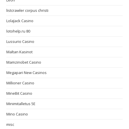
Leon
listcrawler corpus christi
LolaJack Casino
lotohelp.ru 80
Lussurio Casino
Maltan Kasinot
Mamzinobet Casino
Megapari New Casinos
Millioner Casino
MineBit Casino
Minimitalletus 5E
Mino Casino
misc