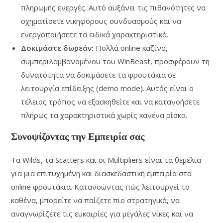
πληρωμής ενεργές. Αυτό αυξάνει τις πιθανότητες να
σχηματίσετε νικηφόρους συνδυασμούς και να
ενεργοποιήσετε τα ειδικά χαρακτηριστικά.
Δοκιμάστε δωρεάν:
Πολλά online καζίνο,
συμπεριλαμβανομένου του WinBeast, προσφέρουν τη
δυνατότητα να δοκιμάσετε τα φρουτάκια σε
λειτουργία επίδειξης (demo mode). Αυτός είναι ο
τέλειος τρόπος να εξασκηθείτε και να κατανοήσετε
πλήρως τα χαρακτηριστικά χωρίς κανένα ρίσκο.
Συνοψίζοντας την Εμπειρία σας
Τα Wilds, τα Scatters και οι Multipliers είναι τα θεμέλια
για μια επιτυχημένη και διασκεδαστική εμπειρία στα
online φρουτάκια. Κατανοώντας πώς λειτουργεί το
καθένα, μπορείτε να παίζετε πιο στρατηγικά, να
αναγνωρίζετε τις ευκαιρίες για μεγάλες νίκες και να