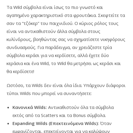
Τα Wild σύμβολα είναι ίσως το πιο γνωστό και
αγαπημένο χαρακτηριστικό στα φρουτάκια. Σκεφτείτε τα
σαν τα “τζόκερ” του παιχνιδιού. Ο κύριος ρόλος τους
είναι να αντικαθιστούν άλλα σύμβολα στους
κυλίνδρους, βοηθώντας σας να σχηματίσετε νικηφόρους
συνδυασμούς. Για παράδειγμα, αν χρειάζεστε τρία
σύμβολα κεράσι για να κερδίσετε, αλλά έχετε δύο
κεράσια και ένα Wild, το Wild θα μετρήσει ως κεράσι και
θα κερδίσετε!
Ωστόσο, τα Wilds δεν είναι όλα ίδια. Υπάρχουν διάφοροι
τύποι Wilds που μπορεί να συναντήσετε:
Κανονικά Wilds:
Αντικαθιστούν όλα τα σύμβολα
εκτός από τα Scatters και τα Bonus σύμβολα.
Expanding Wilds (Επεκτεινόμενα Wilds):
Όταν
εμφανίζονται, επεκτείνονται για να καλύψουν