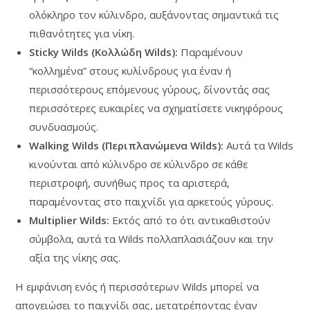
ολόκληρο τον κύλινδρο, αυξάνοντας σημαντικά τις
πιθανότητες για νίκη.
Sticky Wilds (Κολλώδη Wilds):
Παραμένουν
“κολλημένα” στους κυλίνδρους για έναν ή
περισσότερους επόμενους γύρους, δίνοντάς σας
περισσότερες ευκαιρίες να σχηματίσετε νικηφόρους
συνδυασμούς.
Walking Wilds (Περιπλανώμενα Wilds):
Αυτά τα Wilds
κινούνται από κύλινδρο σε κύλινδρο σε κάθε
περιστροφή, συνήθως προς τα αριστερά,
παραμένοντας στο παιχνίδι για αρκετούς γύρους.
Multiplier Wilds:
Εκτός από το ότι αντικαθιστούν
σύμβολα, αυτά τα Wilds πολλαπλασιάζουν και την
αξία της νίκης σας.
Η εμφάνιση ενός ή περισσότερων Wilds μπορεί να
απογειώσει το παιχνίδι σας, μετατρέποντας έναν