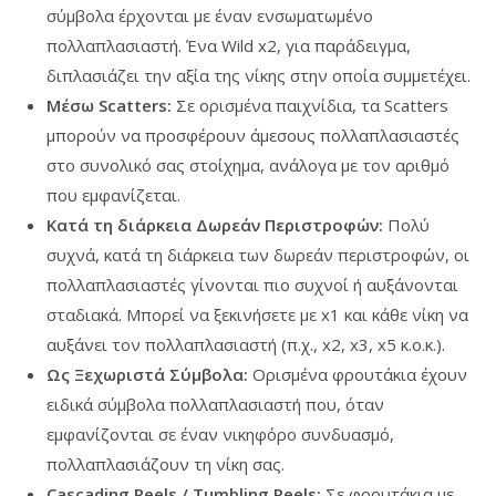
σύμβολα έρχονται με έναν ενσωματωμένο
πολλαπλασιαστή. Ένα Wild x2, για παράδειγμα,
διπλασιάζει την αξία της νίκης στην οποία συμμετέχει.
Μέσω Scatters:
Σε ορισμένα παιχνίδια, τα Scatters
μπορούν να προσφέρουν άμεσους πολλαπλασιαστές
στο συνολικό σας στοίχημα, ανάλογα με τον αριθμό
που εμφανίζεται.
Κατά τη διάρκεια Δωρεάν Περιστροφών:
Πολύ
συχνά, κατά τη διάρκεια των δωρεάν περιστροφών, οι
πολλαπλασιαστές γίνονται πιο συχνοί ή αυξάνονται
σταδιακά. Μπορεί να ξεκινήσετε με x1 και κάθε νίκη να
αυξάνει τον πολλαπλασιαστή (π.χ., x2, x3, x5 κ.ο.κ.).
Ως Ξεχωριστά Σύμβολα:
Ορισμένα φρουτάκια έχουν
ειδικά σύμβολα πολλαπλασιαστή που, όταν
εμφανίζονται σε έναν νικηφόρο συνδυασμό,
πολλαπλασιάζουν τη νίκη σας.
Cascading Reels / Tumbling Reels:
Σε φρουτάκια με