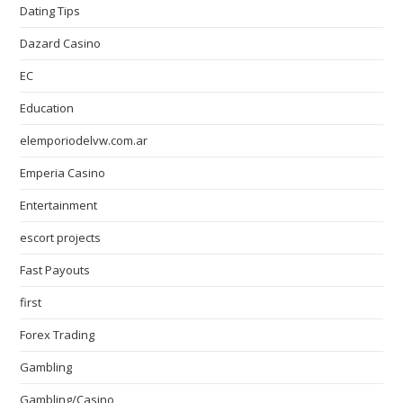
Dating Tips
Dazard Casino
EC
Education
elemporiodelvw.com.ar
Emperia Casino
Entertainment
escort projects
Fast Payouts
first
Forex Trading
Gambling
Gambling/Casino