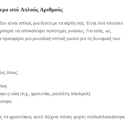
ερο από Απλούς Αριθμούς
εν είναι απλώς μια λίστα με τα κέρδη σας. Είναι ένα πλούσιο
πορεί να αποκαλύψει πολύτιμες γνώσεις. Για εσάς, ως
 προσφέρει μια μοναδική οπτική γωνία για τη δυναμική των
ίες όπως:
ίκη.
ε η νίκη (π.χ., φρουτάκι, ρουλέτα, blackjack).
στηκε.
ς τα φρουτάκια, αυτό δείχνει πόσες φορές πολλαπλασιάστηκε