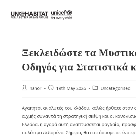
Ξεκλειδώστε τα Μυστικά
Οδηγός για Στατιστικά 
nanor
19th May 2026
Uncategorised
Αγαπητοί αναλυτές του κλάδου, καλώς ήρθατε στον σ
αιχμής συναντά τη στρατηγική σκέψη και οι κανονισ
Ελλάδα, η αγορά αυτή αναπτύσσεται ραγδαία, προσφ
πολύτιμα δεδομένα. Σήμερα, θα εστιάσουμε σε ένα ερ