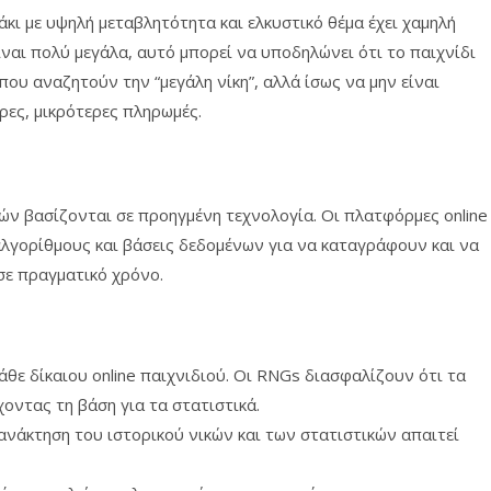
κι με υψηλή μεταβλητότητα και ελκυστικό θέμα έχει χαμηλή
ναι πολύ μεγάλα, αυτό μπορεί να υποδηλώνει ότι το παιχνίδι
ς που αναζητούν την “μεγάλη νίκη”, αλλά ίσως να μην είναι
ρες, μικρότερες πληρωμές.
κών βασίζονται σε προηγμένη τεχνολογία. Οι πλατφόρμες online
λγορίθμους και βάσεις δεδομένων για να καταγράφουν και να
σε πραγματικό χρόνο.
άθε δίκαιου online παιχνιδιού. Οι RNGs διασφαλίζουν ότι τα
οντας τη βάση για τα στατιστικά.
ανάκτηση του ιστορικού νικών και των στατιστικών απαιτεί