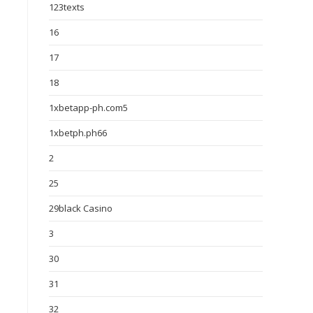
123texts
16
17
18
1xbetapp-ph.com5
1xbetph.ph66
2
25
29black Casino
3
30
31
32