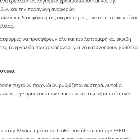
ένα εργαλεία και λογισμικό χρησιμοποιούνται για την
ίβων και την παραγωγή αναφορών.
ών και η διασφάλιση της ακεραιότητας των στατιστικών είναι
λείας.
πλατφόρμες να προσφέρουν όλο και πιο λεπτομερή και ακριβή
υτές τα εργαλεία που χρειάζονται για να κατανοήσουν βαθύτερ
ιστικά
online τυχερών παιχνιδιών ρυθμίζεται αυστηρά. Αυτοί οι
ιδιών, την προστασία των παικτών και την αξιοπιστία των
α στην Ελλάδα πρέπει να διαθέτουν άδεια από την ΕΕΕΠ
ό συνεπάγεται συμμόρφωση με συγκεκριμένες προδιαγραφές.