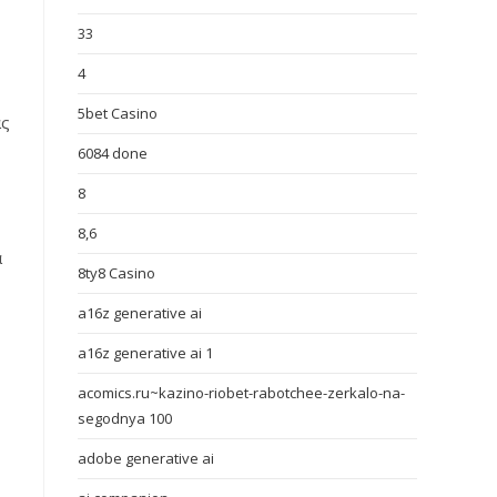
33
4
5bet Casino
ας
6084 done
8
8,6
α
8ty8 Casino
a16z generative ai
a16z generative ai 1
acomics.ru~kazino-riobet-rabotchee-zerkalo-na-
segodnya 100
adobe generative ai