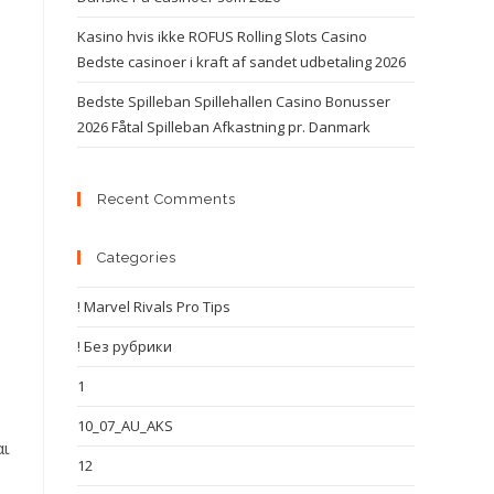
Kasino hvis ikke ROFUS Rolling Slots Casino
Bedste casinoer i kraft af sandet udbetaling 2026
Bedste Spilleban Spillehallen Casino Bonusser
2026 Fåtal Spilleban Afkastning pr. Danmark
Recent Comments
Categories
! Marvel Rivals Pro Tips
! Без рубрики
1
10_07_AU_AKS
αι
12