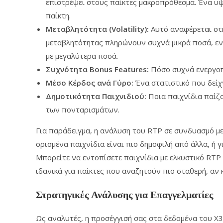
επιστρέψει στους παίκτες μακροπρόθεσμα. Ένα υψ
παίκτη.
Μεταβλητότητα (Volatility):
Αυτό αναφέρεται στη
μεταβλητότητας πληρώνουν συχνά μικρά ποσά, εν
με μεγαλύτερα ποσά.
Συχνότητα Bonus Features:
Πόσο συχνά ενεργοπ
Μέσο Κέρδος ανά Γύρο:
Ένα στατιστικό που δείχν
Δημοτικότητα Παιχνιδιού:
Ποια παιχνίδια παίζο
των πονταρισμάτων.
Για παράδειγμα, η ανάλυση του RTP σε συνδυασμό με
ορισμένα παιχνίδια είναι πιο δημοφιλή από άλλα, ή γ
Μπορείτε να εντοπίσετε παιχνίδια με ελκυστικό RTP
ιδανικά για παίκτες που αναζητούν πιο σταθερή, αν 
Στρατηγικές Ανάλυσης για Επαγγελματίες
Ως αναλυτές, η προσέγγισή σας στα δεδομένα του X3B