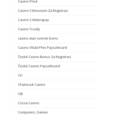
Casino Privé
Casino S Bonusem Za Registraci
Casino S Neterapay
Casino Trustly
casino utan svensk licens
Casino Vklad Přes Paysafecard
České Casino Bonus Za Registraci
České Casino Paysafecard
CH
ChainLuck Casino
CIB
Cocoa Casino
Computers, Games