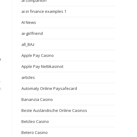
ai companion
ai in finance examples 1
AI News
ai-girlfriend
all_BAz
Apple Pay Casino
υ
Apple Pay Nettikasinot
articles
ί
.
Automaty Online Paysafecard
Bananzia Casino
Beste Ausländische Online Casinos
Betcleo Casino
Betero Casino