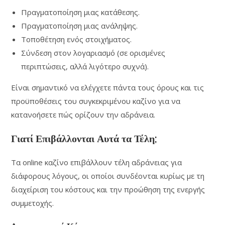
Πραγματοποίηση μιας κατάθεσης.
Πραγματοποίηση μιας ανάληψης.
Τοποθέτηση ενός στοιχήματος.
Σύνδεση στον λογαριασμό (σε ορισμένες
περιπτώσεις, αλλά λιγότερο συχνά).
Είναι σημαντικό να ελέγχετε πάντα τους όρους και τις
προϋποθέσεις του συγκεκριμένου καζίνο για να
κατανοήσετε πώς ορίζουν την αδράνεια.
Γιατί Επιβάλλονται Αυτά τα Τέλη;
Τα online καζίνο επιβάλλουν τέλη αδράνειας για
διάφορους λόγους, οι οποίοι συνδέονται κυρίως με τη
διαχείριση του κόστους και την προώθηση της ενεργής
συμμετοχής.