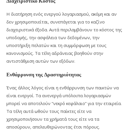
Διαχειριστικό Κόστος
Η διατήρηση ενός ενεργού λογαριασμού, ακόμη και αν
δεν χρησιμοποιείται, συνεπάγεται για το καζίνο
διαχειριστικά έξοδα. Αυτά περιλαμβάνουν το κόστος της
υποδομής, την ασφάλεια των δεδομένων, την
υποστήριξη πελατών και τη συμμόρφωση με τους
κανονισμούς. Τα τέλη αδράνειας βοηθούν στην
αντιστάθμιση αυτών των εξόδων.
Ενθάρρυνση της Δραστηριότητας
Ένας άλλος λόγος είναι η ενθάρρυνση των παικτών να
είναι ενεργοί. Τα ανενεργά υπόλοιπα λογαριασμών
μπορεί να αποτελούν “νεκρό κεφάλαιο” για την εταιρεία.
Τα τέλη αυτά ωθούν τους παίκτες είτε να
χρησιμοποιήσουν τα χρήματά τους είτε να τα
αποσύρουν, απελευθερώνοντας έτσι πόρους.