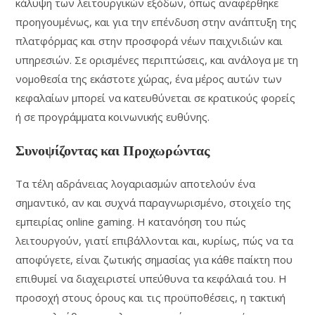
κάλυψη των λειτουργικών εξόδων, όπως αναφέρθηκε
προηγουμένως, και για την επένδυση στην ανάπτυξη της
πλατφόρμας και στην προσφορά νέων παιχνιδιών και
υπηρεσιών. Σε ορισμένες περιπτώσεις, και ανάλογα με τη
νομοθεσία της εκάστοτε χώρας, ένα μέρος αυτών των
κεφαλαίων μπορεί να κατευθύνεται σε κρατικούς φορείς
ή σε προγράμματα κοινωνικής ευθύνης.
Συνοψίζοντας και Προχωρώντας
Τα τέλη αδράνειας λογαριασμών αποτελούν ένα
σημαντικό, αν και συχνά παραγνωρισμένο, στοιχείο της
εμπειρίας online gaming. Η κατανόηση του πώς
λειτουργούν, γιατί επιβάλλονται και, κυρίως, πώς να τα
αποφύγετε, είναι ζωτικής σημασίας για κάθε παίκτη που
επιθυμεί να διαχειριστεί υπεύθυνα τα κεφάλαιά του. Η
προσοχή στους όρους και τις προϋποθέσεις, η τακτική