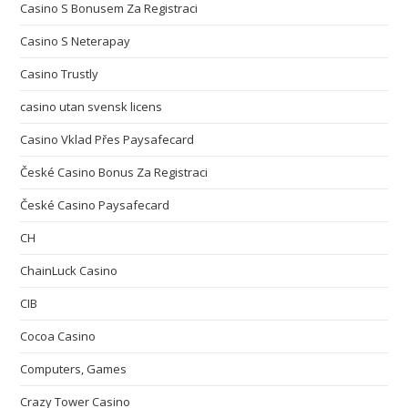
Casino S Bonusem Za Registraci
Casino S Neterapay
Casino Trustly
casino utan svensk licens
Casino Vklad Přes Paysafecard
České Casino Bonus Za Registraci
České Casino Paysafecard
CH
ChainLuck Casino
CIB
Cocoa Casino
Computers, Games
Crazy Tower Сasino