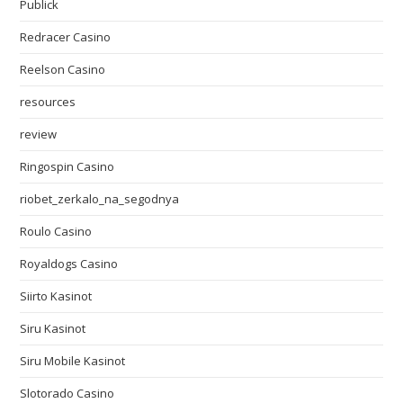
Publick
Redracer Casino
Reelson Casino
resources
review
Ringospin Casino
riobet_zerkalo_na_segodnya
Roulo Casino
Royaldogs Casino
Siirto Kasinot
Siru Kasinot
Siru Mobile Kasinot
Slotorado Casino