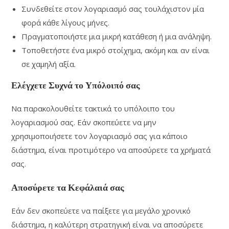
Συνδεθείτε στον λογαριασμό σας τουλάχιστον μία
φορά κάθε λίγους μήνες.
Πραγματοποιήστε μια μικρή κατάθεση ή μια ανάληψη.
Τοποθετήστε ένα μικρό στοίχημα, ακόμη και αν είναι
σε χαμηλή αξία.
Ελέγχετε Συχνά το Υπόλοιπό σας
Να παρακολουθείτε τακτικά το υπόλοιπο του
λογαριασμού σας. Εάν σκοπεύετε να μην
χρησιμοποιήσετε τον λογαριασμό σας για κάποιο
διάστημα, είναι προτιμότερο να αποσύρετε τα χρήματά
σας.
Αποσύρετε τα Κεφάλαιά σας
Εάν δεν σκοπεύετε να παίξετε για μεγάλο χρονικό
διάστημα, η καλύτερη στρατηγική είναι να αποσύρετε