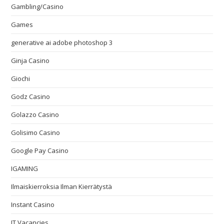
Gambling/Casino
Games
generative ai adobe photoshop 3
Ginja Casino
Giochi
Godz Casino
Golazzo Casino
Golisimo Casino
Google Pay Casino
IGAMING
Ilmaiskierroksia Ilman Kierrätystä
Instant Casino
IT Vacancies