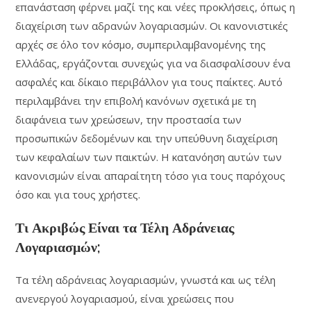
επανάσταση φέρνει μαζί της και νέες προκλήσεις, όπως η
διαχείριση των αδρανών λογαριασμών. Οι κανονιστικές
αρχές σε όλο τον κόσμο, συμπεριλαμβανομένης της
Ελλάδας, εργάζονται συνεχώς για να διασφαλίσουν ένα
ασφαλές και δίκαιο περιβάλλον για τους παίκτες. Αυτό
περιλαμβάνει την επιβολή κανόνων σχετικά με τη
διαφάνεια των χρεώσεων, την προστασία των
προσωπικών δεδομένων και την υπεύθυνη διαχείριση
των κεφαλαίων των παικτών. Η κατανόηση αυτών των
κανονισμών είναι απαραίτητη τόσο για τους παρόχους
όσο και για τους χρήστες.
Τι Ακριβώς Είναι τα Τέλη Αδράνειας
Λογαριασμών;
Τα τέλη αδράνειας λογαριασμών, γνωστά και ως τέλη
ανενεργού λογαριασμού, είναι χρεώσεις που