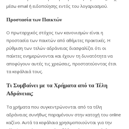
μέσω email ή ειδοποίησης εντός του λογαριασμού.
Προστασία των Παικτών
Ο πρωταρχικός στόχος των κανονισμών είναι η
προστασία των παικτών από αθέμιτες πρακτικές. Η
ρύθμιση των τελών αδράνειας διασφαλίζει ότι οι
παίκτες ενημερώνονται και έχουν τη δυνατότητα να
αποφύγουν αυτές τις χρεώσεις, προστατεύοντας έτσι
τα κεφάλαιά τους.
Τι Συμβαίνει με τα Χρήματα από τα Τέλη
Αδράνειας;
Τα χρήματα που συγκεντρώνονται από τα τέλη
αδράνειας συνήθως παραμένουν στην κατοχή του online
καζίνο. Αυτά τα κεφάλαια χρησιμοποιούνται για την