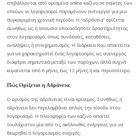
επιβάλλονται από ορισμένα online καζίνο σε παίκτες των
οποίων οι λογαριασμοί παραμένουν ανενεργοί για μια
συγκεκριμένη χρονική περίοδο. Η “αδράνεια” ορίζεται
συνήθως ως η απουσία οποιασδήποτε δραστηριότητας
στον λογαριασμό, όπως συνδέσεις, καταθέσεις,
αναλήψεις ή στοιχηματισμός. Η διάρκεια που απαιτείται
για να χαρακτηριστεί ένας λογαριασμός ως ανενεργός
διαφέρει σημαντικά μεταξύ των παρόχων, αλλά συχνά
κυμαίνεται από 6 μήνες έως 12 μήνες ή και περισσότερο.
Πώς Ορίζεται η Αδράνεια;
Ο ορισμός της αδράνειας είναι κρίσιμος. Συνήθως, η
αδράνεια δεν περιλαμβάνει απλώς την είσοδο στον
λογαριασμό. Η πλειοψηφία των καζίνο απαιτεί
τουλάχιστον μία από τις ακόλουθες ενέργειες για να
θεωρηθεί ο λογαριασμός ενεργός: