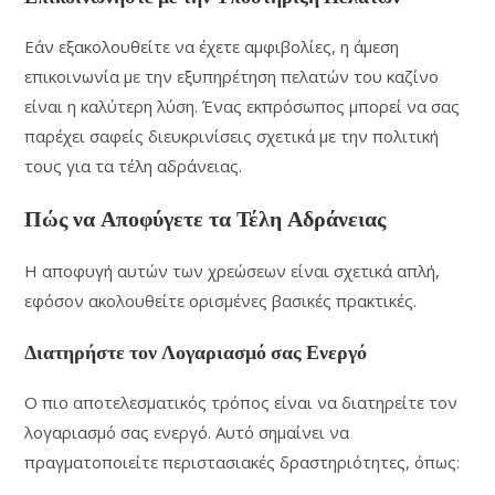
Εάν εξακολουθείτε να έχετε αμφιβολίες, η άμεση
επικοινωνία με την εξυπηρέτηση πελατών του καζίνο
είναι η καλύτερη λύση. Ένας εκπρόσωπος μπορεί να σας
παρέχει σαφείς διευκρινίσεις σχετικά με την πολιτική
τους για τα τέλη αδράνειας.
Πώς να Αποφύγετε τα Τέλη Αδράνειας
Η αποφυγή αυτών των χρεώσεων είναι σχετικά απλή,
εφόσον ακολουθείτε ορισμένες βασικές πρακτικές.
Διατηρήστε τον Λογαριασμό σας Ενεργό
Ο πιο αποτελεσματικός τρόπος είναι να διατηρείτε τον
λογαριασμό σας ενεργό. Αυτό σημαίνει να
πραγματοποιείτε περιστασιακές δραστηριότητες, όπως: