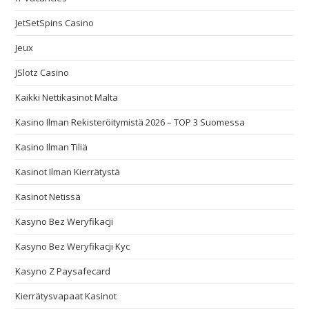
JetSetSpins Casino
Jeux
JSlotz Casino
Kaikki Nettikasinot Malta
Kasino Ilman Rekisteröitymistä 2026 – TOP 3 Suomessa
Kasino Ilman Tiliä
Kasinot Ilman Kierrätystä
Kasinot Netissä
Kasyno Bez Weryfikacji
Kasyno Bez Weryfikacji Kyc
Kasyno Z Paysafecard
Kierrätysvapaat Kasinot