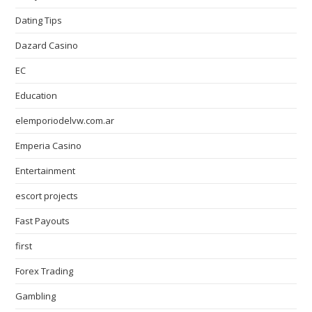
Dating Tips
Dazard Casino
EC
Education
elemporiodelvw.com.ar
Emperia Casino
Entertainment
escort projects
Fast Payouts
first
Forex Trading
Gambling