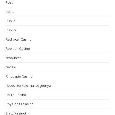
Post
posts
Public
Publick
Redracer Casino
Reelson Casino
resources
review
Ringospin Casino
riobet_zerkalo_na_segodnya
Roulo Casino
Royaldogs Casino
Siirto Kasinot