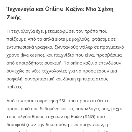
Τεχνολογία και Online Καζίνο: Μια Σχέση
Ζωής
Η τεχνολογία έχει μεταμορφώσει τον τρόπο που
παίζουμε. Από τα απλά slots με μοχλούς, φτάσαμε σε
εντυπωσιακά γραφικά, ζωντανούς ντίλερ σε πραγματικό
χρόνο (live casino), και παιχνίδια που είναι προσβάσιμα
από οποιαδήποτε συσκευή. Τα online καζίνο επενδύουν
συνεχώς σε νέες τεχνολογίες για να προσφέρουν μια
ασφαλή, συναρπαστική και δίκαιη εμπειρία στους
παίκτες.
Από την κρυπτογράφηση SSL που προστατεύει τα
προσωπικά σας δεδομένα και τις συναλλαγές σας, μέχρι
τους αλγόριθμους τυχαίων αριθμών (RNG) που
διασφαλίζουν την δικαιοσύνη των παιχνιδιών, η