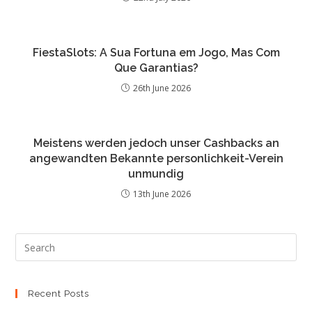
FiestaSlots: A Sua Fortuna em Jogo, Mas Com
Que Garantias?
26th June 2026
Meistens werden jedoch unser Cashbacks an
angewandten Bekannte personlichkeit-Verein
unmundig
13th June 2026
Recent Posts