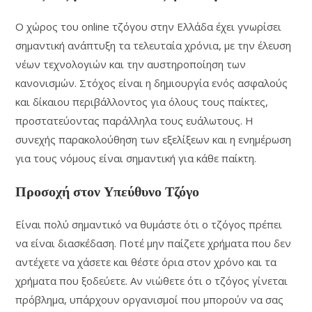
Ο χώρος του online τζόγου στην Ελλάδα έχει γνωρίσει
σημαντική ανάπτυξη τα τελευταία χρόνια, με την έλευση
νέων τεχνολογιών και την αυστηροποίηση των
κανονισμών. Στόχος είναι η δημιουργία ενός ασφαλούς
και δίκαιου περιβάλλοντος για όλους τους παίκτες,
προστατεύοντας παράλληλα τους ευάλωτους. Η
συνεχής παρακολούθηση των εξελίξεων και η ενημέρωση
για τους νόμους είναι σημαντική για κάθε παίκτη.
Προσοχή στον Υπεύθυνο Τζόγο
Είναι πολύ σημαντικό να θυμάστε ότι ο τζόγος πρέπει
να είναι διασκέδαση. Ποτέ μην παίζετε χρήματα που δεν
αντέχετε να χάσετε και θέστε όρια στον χρόνο και τα
χρήματα που ξοδεύετε. Αν νιώθετε ότι ο τζόγος γίνεται
πρόβλημα, υπάρχουν οργανισμοί που μπορούν να σας