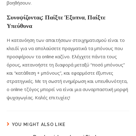
βοηθήσουν.
Συνοψίζοντας: Παίξτε Έξυπνα, Παίξτε
Υπεύθυνα
Η κατανόηση των απαιτήσεων στοιχηματισμού είναι το
κλειδί για να απολαύσετε πραγματικά τα μπόνους που
προσφέρουν τα online καζίνο. Ελέγχετε πάντα τους
όρους, κατανοήστε τη διαφορά μεταξύ “ποσό μπόνους”
και “κατάθεση + μπόνους”, και εφαρμόστε έξυπνες
στρατηγικές. Με τη σωστή ενημέρωση και υπευθυνότητα,
ο online τζόγος μπορεί να είναι μια συναρπαστική μορφή
ψυχαγωγίας. Καλές επιτυχίες!
YOU MIGHT ALSO LIKE