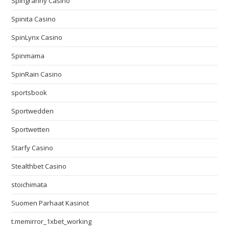
Spingranny Casino
Spinita Casino
SpinLynx Casino
Spinmama
SpinRain Casino
sportsbook
Sportwedden
Sportwetten
Starfy Casino
Stealthbet Casino
stoichimata
Suomen Parhaat Kasinot
t.memirror_1xbet_working