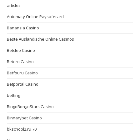
articles
Automaty Online Paysafecard
Bananzia Casino
Beste Ausländische Online Casinos
Betcleo Casino
Betero Casino
Betfouru Casino
Betportal Casino
betting
BingoBongoStars Casino
Binnarybet Casino
bkschool2.ru 70