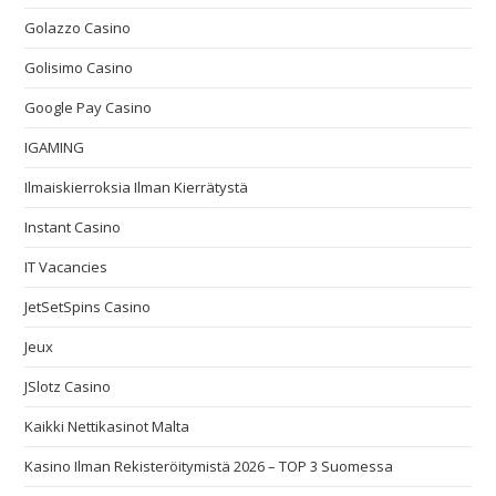
Golazzo Casino
Golisimo Casino
Google Pay Casino
IGAMING
Ilmaiskierroksia Ilman Kierrätystä
Instant Casino
IT Vacancies
JetSetSpins Casino
Jeux
JSlotz Casino
Kaikki Nettikasinot Malta
Kasino Ilman Rekisteröitymistä 2026 – TOP 3 Suomessa