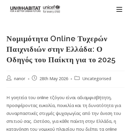
Νομιμότητα Online Τυχερών
Παιχνιδιών στην Ελλάδα: Ο
Οδηγός του Παίκτη για το 2025
nanor
28th May 2026
Uncategorised
Η γοητεία του online τζόγου είναι αδιαμφισβήτητη,
προσφέροντας ευκολία, ποικιλία και τη δυνατότητα για
συναρπαστικές στιγμές ψυχαγωγίας από την άνεση του
σπιτιού σας. Ωστόσο, για κάθε παίκτη στην Ελλάδα, η
κατανόηση του νομικού πλαισίου που διέπει τα online