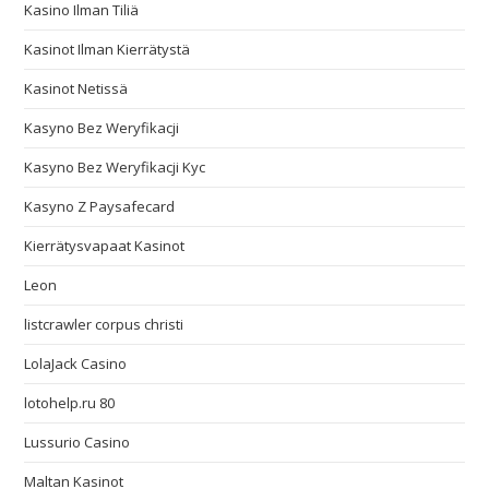
Kasino Ilman Tiliä
Kasinot Ilman Kierrätystä
Kasinot Netissä
Kasyno Bez Weryfikacji
Kasyno Bez Weryfikacji Kyc
Kasyno Z Paysafecard
Kierrätysvapaat Kasinot
Leon
listcrawler corpus christi
LolaJack Casino
lotohelp.ru 80
Lussurio Casino
Maltan Kasinot