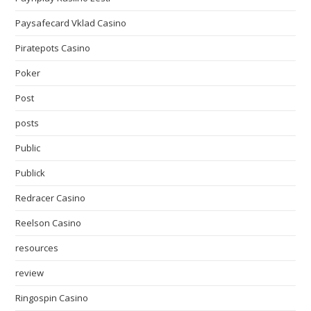
Paysafecard Vklad Casino
Piratepots Casino
Poker
Post
posts
Public
Publick
Redracer Casino
Reelson Casino
resources
review
Ringospin Casino