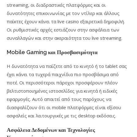
streaming, οι διαδραστικές πλατφόρμες και οι
δυνατότητες επικοινωνίας με τον ντίλερ και άλλους
παίκτες έχουν κάνει τα live casino εξαιρετικά δημοφιλή.
Οι ρυθμιστικές αρχές εστιάζουν στην ασφάλεια των
συναλλαγών και στην ακεραιότητα του live streaming.
Mobile Gaming και Προσβασιμότητα
Η δυνατότητα να παίζετε από το κινητό ή το tablet σας
έχει κάνει τα τυχερά παιχνίδια πιο προσβάσιμα από
ποτέ. Οι περισσότεροι πάροχοι προσφέρουν πλέον
βελτιστοποιημένες ιστοσελίδες για κινητά ή ειδικές
εφαρμογές. Αυτό απαιτεί από τους παρόχους να
διασφαλίζουν ότι οι mobile πλατφόρμες είναι εξίσου
ασφαλείς και λειτουργικές με τις desktop εκδόσεις.
Ασφάλεια Δεδομένων και Τεχνολογίες