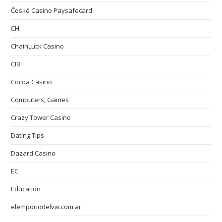
České Casino Paysafecard
CH
ChainLuck Casino
CIB
Cocoa Casino
Computers, Games
Crazy Tower Сasino
Dating Tips
Dazard Casino
EC
Education
elemporiodelvw.com.ar