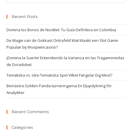
Recent Posts
Domina los Bonos de NoviBet: Tu Guía Definitiva en Colombia
De Magie van de Gokkast Ontrafeld Wat Maakt een Slot Game
Populair bij Woopwincasino?
¡Domina la Suerte! Entendiendo la Varianza en las Tragamonedas
de Doradobet
Tematiska vs. Icke-Tematiska Spel Vilket Fängslar Dig Mest?
Bemästra Golden Panda-turneringarna En Djupdykning för
Analytiker
Recent Comments
Categories