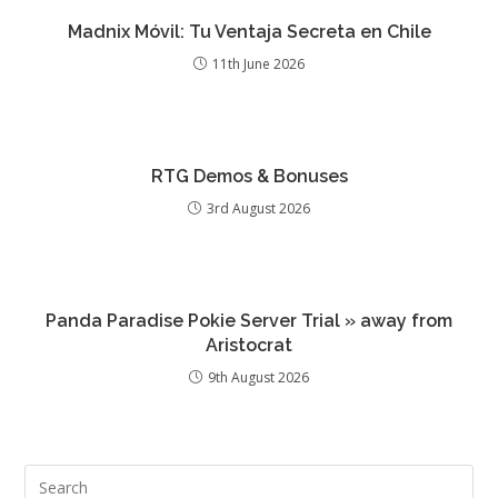
Madnix Móvil: Tu Ventaja Secreta en Chile
11th June 2026
RTG Demos & Bonuses
3rd August 2026
Panda Paradise Pokie Server Trial » away from
Aristocrat
9th August 2026