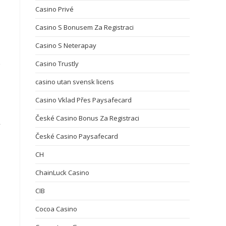
Casino Privé
Casino S Bonusem Za Registraci
Casino S Neterapay
Casino Trustly
casino utan svensk licens
Casino Vklad Přes Paysafecard
České Casino Bonus Za Registraci
ι
České Casino Paysafecard
CH
ChainLuck Casino
CIB
Cocoa Casino