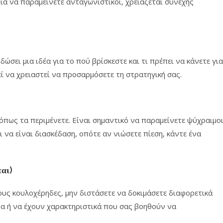
Για να παραμείνετε ανταγωνιστικοί, χρειάζεται συνεχής
ώσει μια ιδέα για το πού βρίσκεστε και τι πρέπει να κάνετε για
εί να χρειαστεί να προσαρμόσετε τη στρατηγική σας.
πως τα περιμένετε. Είναι σημαντικό να παραμείνετε ψύχραιμο
ι να είναι διασκέδαση, οπότε αν νιώσετε πίεση, κάντε ένα
αι)
ους κουλοχέρηδες, μην διστάσετε να δοκιμάσετε διαφορετικά
ρα ή να έχουν χαρακτηριστικά που σας βοηθούν να