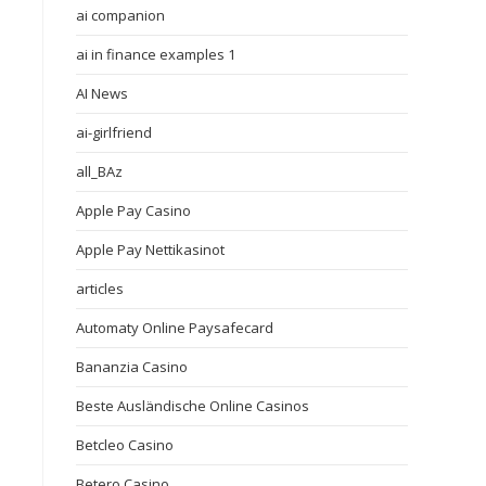
ai companion
ai in finance examples 1
AI News
ai-girlfriend
all_BAz
Apple Pay Casino
Apple Pay Nettikasinot
articles
Automaty Online Paysafecard
Bananzia Casino
Beste Ausländische Online Casinos
Betcleo Casino
Betero Casino