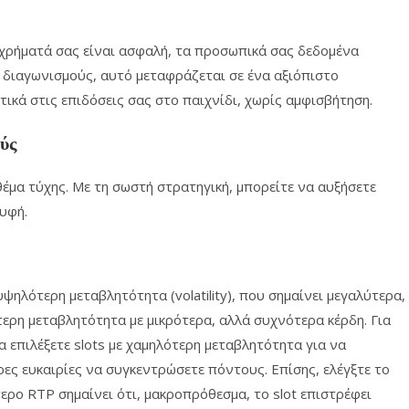
 χρήματά σας είναι ασφαλή, τα προσωπικά σας δεδομένα
ς διαγωνισμούς, αυτό μεταφράζεται σε ένα αξιόπιστο
ικά στις επιδόσεις σας στο παιχνίδι, χωρίς αμφισβήτηση.
ύς
θέμα τύχης. Με τη σωστή στρατηγική, μπορείτε να αυξήσετε
υφή.
υψηλότερη μεταβλητότητα (volatility), που σημαίνει μεγαλύτερα,
ερη μεταβλητότητα με μικρότερα, αλλά συχνότερα κέρδη. Για
α επιλέξετε slots με χαμηλότερη μεταβλητότητα για να
ρες ευκαιρίες να συγκεντρώσετε πόντους. Επίσης, ελέγξτε το
ρο RTP σημαίνει ότι, μακροπρόθεσμα, το slot επιστρέφει