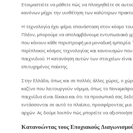
Ετοιμαστείτε να μάθετε πώς να πλοηγηθείτε σε αυτ
κανόνων μέχρι την υιοθέτηση των καλύτερων πρακτικ
Η τεχνολογία έχει φέρει επανάσταση στον κόσμο του 
Πλέον, μπορούμε να απολαμβάνουμε εντυπωσιακά γρα
που κάνουν κάθε περιστροφή μια μοναδική εμπειρία.
περίπλοκος κόσμος τεχνολογίας και κανονισμών που
παιχνιδιού. Η κατανόηση αυτών των στοιχείων είναι 
επιτυχημένος παίκτης.
Στην Ελλάδα, όπως και σε πολλές άλλες χώρες, ο χώρο
καζίνο που λειτουργούν νόμιμα, όπως το Novajackpot
παιχνίδια είναι δίκαια και ότι τα προσωπικά σας δε
εντάσσονται σε αυτό το πλαίσιο, προσφέροντας μια
αρχών. Ας δούμε λοιπόν πώς μπορείτε να αξιοποιήσετ
Κατανοώντας τους Εποχιακούς Διαγωνισμού