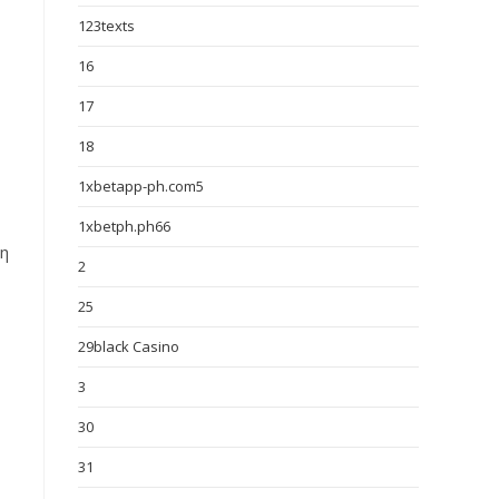
123texts
16
17
18
1xbetapp-ph.com5
1xbetph.ph66
ση
2
25
29black Casino
3
30
31