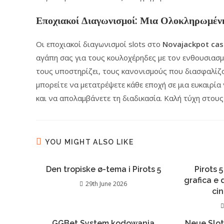
Εποχιακοί Διαγωνισμοί: Μια Ολοκληρωμέν
Οι εποχιακοί διαγωνισμοί slots στο
Novajackpot cas
αγάπη σας για τους κουλοχέρηδες με τον ενθουσιασ
τους υποστηρίζει, τους κανονισμούς που διασφαλίζο
μπορείτε να μετατρέψετε κάθε εποχή σε μια ευκαιρία 
και να απολαμβάνετε τη διαδικασία. Καλή τύχη στους
YOU MIGHT ALSO LIKE
Den tropiske ø-tema i Pirots 5
Pirots 5
grafica e
29th June 2026
ci
GGBet System kodowania
Neue Slot