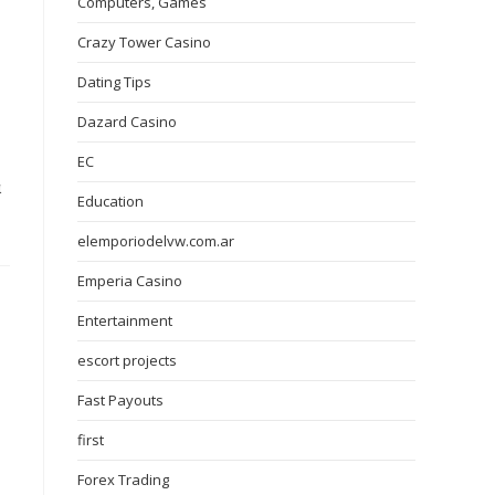
Computers, Games
Crazy Tower Сasino
Dating Tips
Dazard Casino
EC
α
Education
elemporiodelvw.com.ar
Emperia Casino
Entertainment
escort projects
Fast Payouts
first
Forex Trading