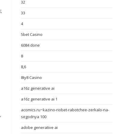
32
ς
33
4
5bet Casino
6084 done
8
8,6
8ty8 Casino
a16z generative ai
a16z generative ai 1
acomics.ru~kazino-riobet-rabotchee-zerkalo-na-
,
segodnya 100
adobe generative ai