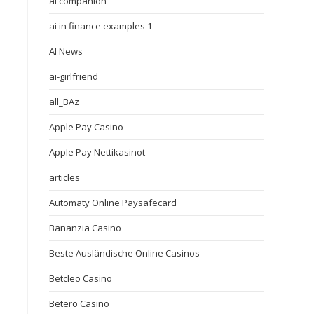
ai companion
ai in finance examples 1
AI News
ai-girlfriend
all_BAz
Apple Pay Casino
Apple Pay Nettikasinot
articles
Automaty Online Paysafecard
Bananzia Casino
Beste Ausländische Online Casinos
Betcleo Casino
Betero Casino