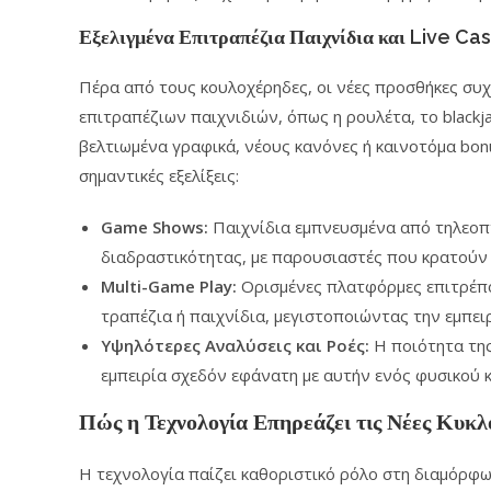
Εξελιγμένα Επιτραπέζια Παιχνίδια και Live Ca
Πέρα από τους κουλοχέρηδες, οι νέες προσθήκες συ
επιτραπέζιων παιχνιδιών, όπως η ρουλέτα, το blackja
βελτιωμένα γραφικά, νέους κανόνες ή καινοτόμα bonus
σημαντικές εξελίξεις:
Game Shows:
Παιχνίδια εμπνευσμένα από τηλεοπτ
διαδραστικότητας, με παρουσιαστές που κρατούν
Multi-Game Play:
Ορισμένες πλατφόρμες επιτρέπο
τραπέζια ή παιχνίδια, μεγιστοποιώντας την εμπειρ
Υψηλότερες Αναλύσεις και Ροές:
Η ποιότητα της
εμπειρία σχεδόν εφάνατη με αυτήν ενός φυσικού κ
Πώς η Τεχνολογία Επηρεάζει τις Νέες Κυκλ
Η τεχνολογία παίζει καθοριστικό ρόλο στη διαμόρφω