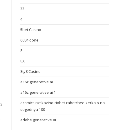
33
4
5bet Casino
6084 done
8
8,6
8ty8 Casino
a16z generative ai
ν
a16z generative ai 1
acomics.ru~kazino-riobet-rabotchee-zerkalo-na-
α
segodnya 100
ς
adobe generative ai