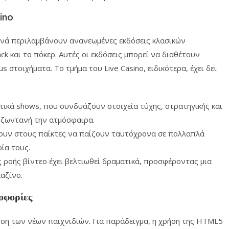
sino
χνά περιλαμβάνουν ανανεωμένες εκδόσεις κλασικών
ck και το πόκερ. Αυτές οι εκδόσεις μπορεί να διαθέτουν
 στοιχήματα. Το τμήμα του Live Casino, ειδικότερα, έχει δει
ικά shows, που συνδυάζουν στοιχεία τύχης, στρατηγικής και
 ζωντανή την ατμόσφαιρα.
υν στους παίκτες να παίζουν ταυτόχρονα σε πολλαπλά
ία τους.
 ροής βίντεο έχει βελτιωθεί δραματικά, προσφέροντας μια
αζίνο.
οφορίες
ση των νέων παιχνιδιών. Για παράδειγμα, η χρήση της HTML5