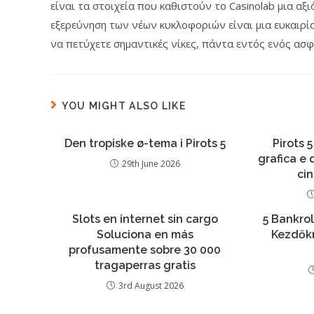
είναι τα στοιχεία που καθιστούν το Casinolab μια αξ
εξερεύνηση των νέων κυκλοφοριών είναι μια ευκαιρί
να πετύχετε σημαντικές νίκες, πάντα εντός ενός ασ
YOU MIGHT ALSO LIKE
Den tropiske ø-tema i Pirots 5
Pirots 5
grafica e
29th June 2026
ci
Slots en internet sin cargo
5 Bankrol
Soluciona en más
Kezdők
profusamente sobre 30 000
tragaperras gratis
3rd August 2026