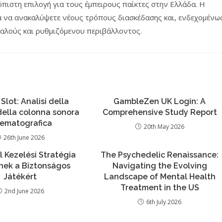
ιόπιστη επιλογή για τους έμπειρους παίκτες στην Ελλάδα. Η
α να ανακαλύψετε νέους τρόπους διασκέδασης και, ενδεχομένω
φαλούς και ρυθμιζόμενου περιβάλλοντος.
 Slot: Analisi della
GambleZen UK Login: A
 della colonna sonora
Comprehensive Study Report
nematografica
20th May 2026
26th June 2026
l Kezelési Stratégia
The Psychedelic Renaissance:
nek a Biztonságos
Navigating the Evolving
Játékért
Landscape of Mental Health
Treatment in the US
2nd June 2026
6th July 2026