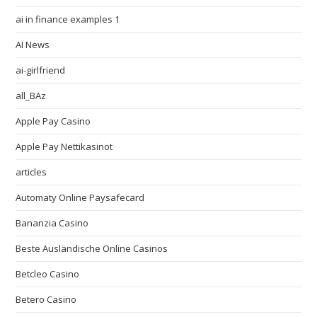
ai in finance examples 1
AI News
ai-girlfriend
all_BAz
Apple Pay Casino
Apple Pay Nettikasinot
articles
Automaty Online Paysafecard
Bananzia Casino
Beste Ausländische Online Casinos
Betcleo Casino
Betero Casino