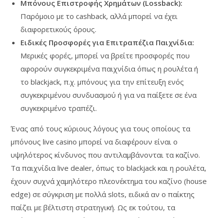
Μπόνους Επιστροφής Χρημάτων (Lossback):
Παρόμοιο με το cashback, αλλά μπορεί να έχει
διαφορετικούς όρους.
Ειδικές Προσφορές για Επιτραπέζια Παιχνίδια:
Μερικές φορές, μπορεί να βρείτε προσφορές που
αφορούν συγκεκριμένα παιχνίδια όπως η ρουλέτα ή
το blackjack, π.χ. μπόνους για την επίτευξη ενός
συγκεκριμένου συνδυασμού ή για να παίξετε σε ένα
συγκεκριμένο τραπέζι.
Ένας από τους κύριους λόγους για τους οποίους τα
μπόνους live casino μπορεί να διαφέρουν είναι ο
υψηλότερος κίνδυνος που αντιλαμβάνονται τα καζίνο.
Τα παιχνίδια live dealer, όπως το blackjack και η ρουλέτα,
έχουν συχνά χαμηλότερο πλεονέκτημα του καζίνο (house
edge) σε σύγκριση με πολλά slots, ειδικά αν ο παίκτης
παίζει με βέλτιστη στρατηγική. Ως εκ τούτου, τα