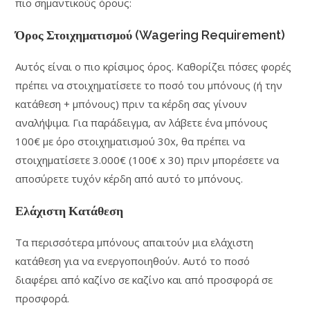
πιο σημαντικούς όρους:
Όρος Στοιχηματισμού (Wagering Requirement)
Αυτός είναι ο πιο κρίσιμος όρος. Καθορίζει πόσες φορές
πρέπει να στοιχηματίσετε το ποσό του μπόνους (ή την
κατάθεση + μπόνους) πριν τα κέρδη σας γίνουν
αναλήψιμα. Για παράδειγμα, αν λάβετε ένα μπόνους
100€ με όρο στοιχηματισμού 30x, θα πρέπει να
στοιχηματίσετε 3.000€ (100€ x 30) πριν μπορέσετε να
αποσύρετε τυχόν κέρδη από αυτό το μπόνους.
Ελάχιστη Κατάθεση
Τα περισσότερα μπόνους απαιτούν μια ελάχιστη
κατάθεση για να ενεργοποιηθούν. Αυτό το ποσό
διαφέρει από καζίνο σε καζίνο και από προσφορά σε
προσφορά.