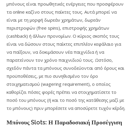
μπόνους είναι προωθητικές ενέργειες που προσφέρουν
τα online καζίνο στους παίκτες τους. Αυτά μπορεί να
είναι με τη μορφή δωρεάν χρημάτων, δωρεάν
περιστροφών (free spins), επιστροφής χρημάτων
(cashback) ή άλλων προνομίων. Ο κύριος σκοπός τους
είναι να δώσουν στους παίκτες επιπλέον κεφάλαιο για
να παίξουν, να δοκιμάσουν νέα παιχνίδια ή να
παρατείνουν τον χρόνο παιχνιδιού τους. Ωστόσο,
σχεδόν πάντα τα μπόνους συνοδεύονται από όρους και
προϋποθέσεις, με πιο συνηθισμένο τον όρο
στοιχηματισμού (wagering requirement), ο οποίος
καθορίζει πόσες φορές πρέπει να στοιχηματίσετε το
ποσό του μπόνους (ή και το ποσό της κατάθεσης μαζί με
το μπόνους) πριν μπορέσετε να αποσύρετε τυχόν κέρδη.
Μπόνους Slots: Η Παραδοσιακή Προσέγγιση