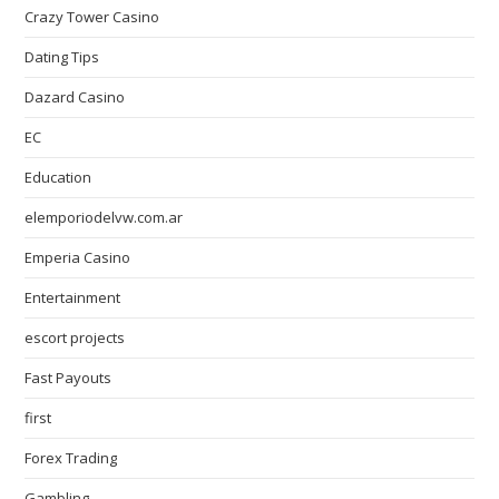
Crazy Tower Сasino
Dating Tips
Dazard Casino
EC
Education
elemporiodelvw.com.ar
Emperia Casino
Entertainment
escort projects
Fast Payouts
first
Forex Trading
Gambling