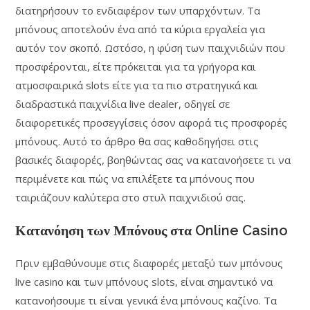
διατηρήσουν το ενδιαφέρον των υπαρχόντων. Τα
μπόνους αποτελούν ένα από τα κύρια εργαλεία για
αυτόν τον σκοπό. Ωστόσο, η φύση των παιχνιδιών που
προσφέρονται, είτε πρόκειται για τα γρήγορα και
ατμοσφαιρικά slots είτε για τα πιο στρατηγικά και
διαδραστικά παιχνίδια live dealer, οδηγεί σε
διαφορετικές προσεγγίσεις όσον αφορά τις προσφορές
μπόνους. Αυτό το άρθρο θα σας καθοδηγήσει στις
βασικές διαφορές, βοηθώντας σας να κατανοήσετε τι να
περιμένετε και πώς να επιλέξετε τα μπόνους που
ταιριάζουν καλύτερα στο στυλ παιχνιδιού σας.
Κατανόηση των Μπόνους στα Online Casino
Πριν εμβαθύνουμε στις διαφορές μεταξύ των μπόνους
live casino και των μπόνους slots, είναι σημαντικό να
κατανοήσουμε τι είναι γενικά ένα μπόνους καζίνο. Τα