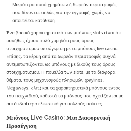
Μικρότερα ποσά χρημάτων ή δωρεάν περιστροφές
που δίνονται απλώς για την εγγραφή, χωρίς να
απαιτείται κατάθεση.
Ένα βασικό χαρακτηριστικό των μπόνους slots είναι ότι
συνήθως έχουν πολύ χαμηλότερους όρους
στοιχηματισμού σε σύγκριση με τα μπόνους live casino.
Επίσης, τα κέρδη από τα δωρεάν περιστροφές συχνά
αντιμετωπίζονται ως μπόνους με δικούς τους όρους
στοιχηματισμού. Η ποικιλία των slots, με τα διάφορα
θέματα, τους μηχανισμούς πληρωμών (paylines,
Megaways, κ.λπ.) και τα χαρακτηριστικά μπόνους εντός
του παιχνιδιού, καθιστά τα μπόνους που σχετίζονται με
αυτά ιδιαίτερα ελκυστικά για πολλούς παίκτες.
Μπόνους Live Casino: Μια Διαφορετική
Προσέγγιση