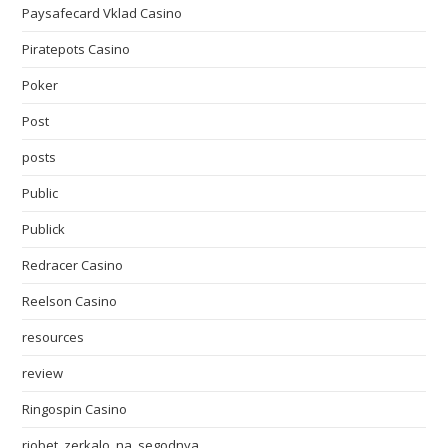
Paysafecard Vklad Casino
Piratepots Casino
Poker
Post
posts
Public
Publick
Redracer Casino
Reelson Casino
resources
review
Ringospin Casino
riobet_zerkalo_na_segodnya