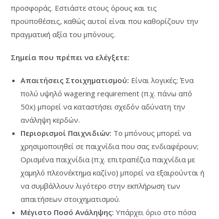
προσφοράς. Εστιάστε στους όρους και τις
προϋποθέσεις, καθώς αυτοί είναι που καθορίζουν την
πραγματική αξία του μπόνους.
Σημεία που πρέπει να ελέγξετε:
Απαιτήσεις Στοιχηματισμού:
Είναι λογικές; Ένα
πολύ υψηλό wagering requirement (π.χ. πάνω από
50x) μπορεί να καταστήσει σχεδόν αδύνατη την
ανάληψη κερδών.
Περιορισμοί Παιχνιδιών:
Το μπόνους μπορεί να
χρησιμοποιηθεί σε παιχνίδια που σας ενδιαφέρουν;
Ορισμένα παιχνίδια (π.χ. επιτραπέζια παιχνίδια με
χαμηλό πλεονέκτημα καζίνο) μπορεί να εξαιρούνται ή
να συμβάλλουν λιγότερο στην εκπλήρωση των
απαιτήσεων στοιχηματισμού.
Μέγιστο Ποσό Ανάληψης:
Υπάρχει όριο στο πόσα