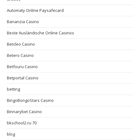
Automaty Online Paysafecard
Bananzia Casino
Beste Ausländische Online Casinos
Betcleo Casino
Betero Casino
Betfouru Casino
Betportal Casino
betting
BingoBongoStars Casino
Binnarybet Casino
bkschool2.ru 70
blog