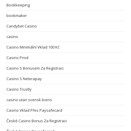
Bookkeeping
bookmaker
Candybet Casino
casino
Casino Minimální Vklad 100 Kč
Casino Privé
Casino S Bonusem Za Registraci
Casino S Neterapay
Casino Trustly
casino utan svensk licens
Casino Vklad Přes Paysafecard
České Casino Bonus Za Registraci