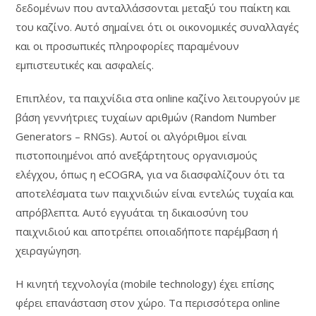
δεδομένων που ανταλλάσσονται μεταξύ του παίκτη και
του καζίνο. Αυτό σημαίνει ότι οι οικονομικές συναλλαγές
και οι προσωπικές πληροφορίες παραμένουν
εμπιστευτικές και ασφαλείς.
Επιπλέον, τα παιχνίδια στα online καζίνο λειτουργούν με
βάση γεννήτριες τυχαίων αριθμών (Random Number
Generators – RNGs). Αυτοί οι αλγόριθμοι είναι
πιστοποιημένοι από ανεξάρτητους οργανισμούς
ελέγχου, όπως η eCOGRA, για να διασφαλίζουν ότι τα
αποτελέσματα των παιχνιδιών είναι εντελώς τυχαία και
απρόβλεπτα. Αυτό εγγυάται τη δικαιοσύνη του
παιχνιδιού και αποτρέπει οποιαδήποτε παρέμβαση ή
χειραγώγηση.
Η κινητή τεχνολογία (mobile technology) έχει επίσης
φέρει επανάσταση στον χώρο. Τα περισσότερα online