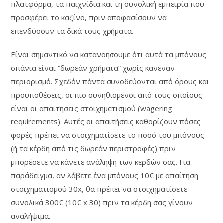
πλατφόρμα, τα παιχνίδια και τη συνολική εμπειρία που
προσφέρει το καζίνο, πριν αποφασίσουν να
επενδύσουν τα δικά τους χρήματα.
Είναι σημαντικό να κατανοήσουμε ότι αυτά τα μπόνους
σπάνια είναι “δωρεάν χρήματα” χωρίς κανέναν
περιορισμό. Σχεδόν πάντα συνοδεύονται από όρους και
προϋποθέσεις, οι πιο συνηθισμένοι από τους οποίους
είναι οι απαιτήσεις στοιχηματισμού (wagering
requirements). Αυτές οι απαιτήσεις καθορίζουν πόσες
φορές πρέπει να στοιχηματίσετε το ποσό του μπόνους
(ή τα κέρδη από τις δωρεάν περιστροφές) πριν
μπορέσετε να κάνετε ανάληψη των κερδών σας. Για
παράδειγμα, αν λάβετε ένα μπόνους 10€ με απαίτηση
στοιχηματισμού 30x, θα πρέπει να στοιχηματίσετε
συνολικά 300€ (10€ x 30) πριν τα κέρδη σας γίνουν
αναλήψιμα.