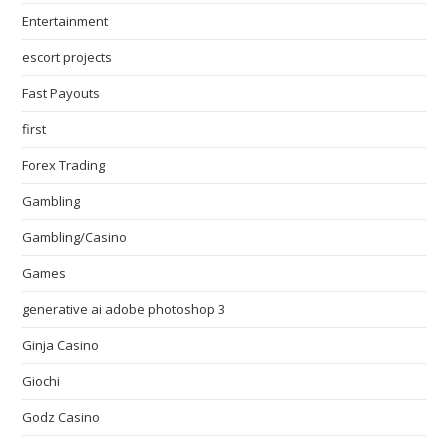
Entertainment
escort projects
Fast Payouts
first
Forex Trading
Gambling
Gambling/Casino
Games
generative ai adobe photoshop 3
Ginja Casino
Giochi
Godz Casino