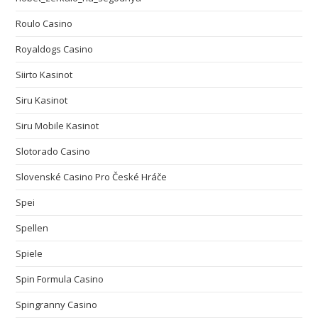
Roulo Casino
Royaldogs Casino
Siirto Kasinot
Siru Kasinot
Siru Mobile Kasinot
Slotorado Casino
Slovenské Casino Pro České Hráče
Spei
Spellen
Spiele
Spin Formula Casino
Spingranny Casino