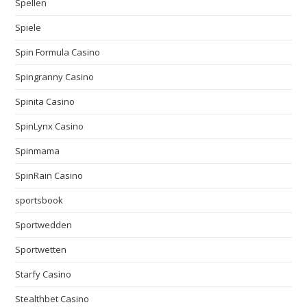
Spellen
Spiele
Spin Formula Casino
Spingranny Casino
Spinita Casino
SpinLynx Casino
Spinmama
SpinRain Casino
sportsbook
Sportwedden
Sportwetten
Starfy Casino
Stealthbet Casino