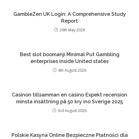
GambleZen UK Login: A Comprehensive Study
Report
20th May 2026
Best slot boomanji Minimal Put Gambling
enterprises inside United states
4th August 2026
Casinon tillsamman en casino Expekt recension
minsta insättning på 50 kry ino Sverige 2025
3rd August 2026
Polskie Kasyna Online Bezpieczne Płatności dla