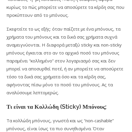
κυρίως το πώς μπορείτε να αποσύρετε τα κέρδη σας που
προκύπτουν από το μπόνους.
Σκεφτείτε το ως εξής: όταν παίζετε με ένα μπόνους, τα
χρήματα του μπόνους και τα δικά σας χρήματα συχνά
αναμειγνύονται. Η διαφορά μεταξύ sticky και non-sticky
μπόνους έγκειται στο αν το αρχικό ποσό του μπόνους
παραμένει “κολλημένο” στον λογαριασμό σας και δεν
μπορεί να αποσυρθεί ποτέ, ή αν μπορείτε να αποσύρετε
τόσο τα δικά σας χρήματα όσο και τα κέρδη σας,
αφήνοντας πίσω μόνο το ποσό του μπόνους. Ας τα
αναλύσουμε λεπτομερώς.
Τι είναι τα Κολλώδη (Sticky) Μπόνους;
Τα κολλώδη μπόνους, γνωστά και ως “non-cashable”
μπόνους, είναι ίσως τα πιο συνηθισμένα. Όταν