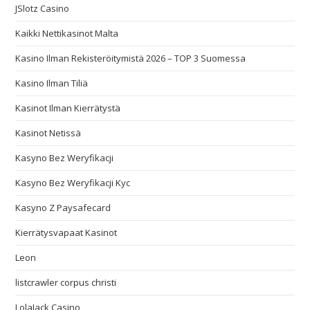
JSlotz Casino
Kaikki Nettikasinot Malta
Kasino Ilman Rekisteröitymistä 2026 – TOP 3 Suomessa
Kasino Ilman Tiliä
Kasinot Ilman Kierrätystä
Kasinot Netissä
Kasyno Bez Weryfikacji
Kasyno Bez Weryfikacji Kyc
Kasyno Z Paysafecard
Kierrätysvapaat Kasinot
Leon
listcrawler corpus christi
LolaJack Casino