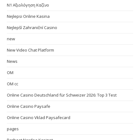
N1 Αξιολόγηση Καζίνο
Nejlepsi Online Kasina
Nejlepší Zahraniční Casino
new
New Video Chat Platform
News
OM
OM cc
Online Casino Deutschland für Schweizer 2026: Top 3 Test
Online Casino Paysafe
Online Casino Vklad Paysafecard
pages