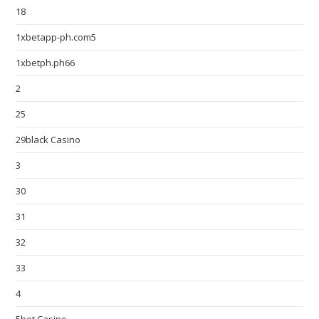
18
1xbetapp-ph.com5
1xbetph.ph66
2
25
29black Casino
3
30
31
32
33
4