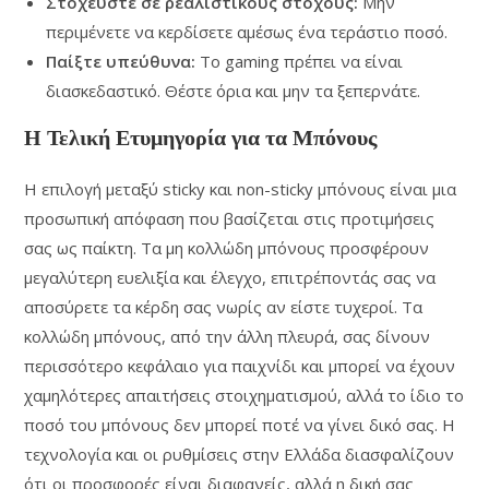
Στοχεύστε σε ρεαλιστικούς στόχους:
Μην
περιμένετε να κερδίσετε αμέσως ένα τεράστιο ποσό.
Παίξτε υπεύθυνα:
Το gaming πρέπει να είναι
διασκεδαστικό. Θέστε όρια και μην τα ξεπερνάτε.
Η Τελική Ετυμηγορία για τα Μπόνους
Η επιλογή μεταξύ sticky και non-sticky μπόνους είναι μια
προσωπική απόφαση που βασίζεται στις προτιμήσεις
σας ως παίκτη. Τα μη κολλώδη μπόνους προσφέρουν
μεγαλύτερη ευελιξία και έλεγχο, επιτρέποντάς σας να
αποσύρετε τα κέρδη σας νωρίς αν είστε τυχεροί. Τα
κολλώδη μπόνους, από την άλλη πλευρά, σας δίνουν
περισσότερο κεφάλαιο για παιχνίδι και μπορεί να έχουν
χαμηλότερες απαιτήσεις στοιχηματισμού, αλλά το ίδιο το
ποσό του μπόνους δεν μπορεί ποτέ να γίνει δικό σας. Η
τεχνολογία και οι ρυθμίσεις στην Ελλάδα διασφαλίζουν
ότι οι προσφορές είναι διαφανείς, αλλά η δική σας