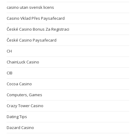
casino utan svensk licens
Casino Vklad Přes Paysafecard
České Casino Bonus Za Registraci
České Casino Paysafecard
CH
ChainLuck Casino
CIB
Cocoa Casino
Computers, Games
Crazy Tower Сasino
Dating Tips
Dazard Casino