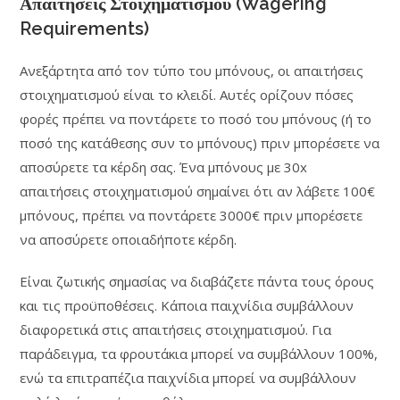
Απαιτήσεις Στοιχηματισμού (Wagering
Requirements)
Ανεξάρτητα από τον τύπο του μπόνους, οι απαιτήσεις
στοιχηματισμού είναι το κλειδί. Αυτές ορίζουν πόσες
φορές πρέπει να ποντάρετε το ποσό του μπόνους (ή το
ποσό της κατάθεσης συν το μπόνους) πριν μπορέσετε να
αποσύρετε τα κέρδη σας. Ένα μπόνους με 30x
απαιτήσεις στοιχηματισμού σημαίνει ότι αν λάβετε 100€
μπόνους, πρέπει να ποντάρετε 3000€ πριν μπορέσετε
να αποσύρετε οποιαδήποτε κέρδη.
Είναι ζωτικής σημασίας να διαβάζετε πάντα τους όρους
και τις προϋποθέσεις. Κάποια παιχνίδια συμβάλλουν
διαφορετικά στις απαιτήσεις στοιχηματισμού. Για
παράδειγμα, τα φρουτάκια μπορεί να συμβάλλουν 100%,
ενώ τα επιτραπέζια παιχνίδια μπορεί να συμβάλλουν