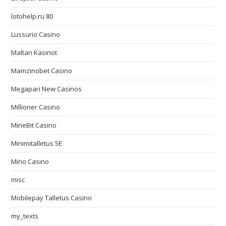
lotohelp.ru 80
Lussurio Casino
Maltan Kasinot
Mamzinobet Casino
Megapari New Casinos
Millioner Casino
MineBit Casino
Minimitalletus 5E
Mino Casino
misc
Mobilepay Talletus Casino
my_texts