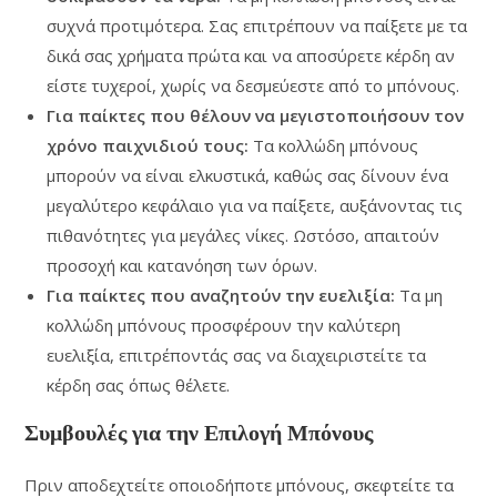
συχνά προτιμότερα. Σας επιτρέπουν να παίξετε με τα
δικά σας χρήματα πρώτα και να αποσύρετε κέρδη αν
είστε τυχεροί, χωρίς να δεσμεύεστε από το μπόνους.
Για παίκτες που θέλουν να μεγιστοποιήσουν τον
χρόνο παιχνιδιού τους:
Τα κολλώδη μπόνους
μπορούν να είναι ελκυστικά, καθώς σας δίνουν ένα
μεγαλύτερο κεφάλαιο για να παίξετε, αυξάνοντας τις
πιθανότητες για μεγάλες νίκες. Ωστόσο, απαιτούν
προσοχή και κατανόηση των όρων.
Για παίκτες που αναζητούν την ευελιξία:
Τα μη
κολλώδη μπόνους προσφέρουν την καλύτερη
ευελιξία, επιτρέποντάς σας να διαχειριστείτε τα
κέρδη σας όπως θέλετε.
Συμβουλές για την Επιλογή Μπόνους
Πριν αποδεχτείτε οποιοδήποτε μπόνους, σκεφτείτε τα