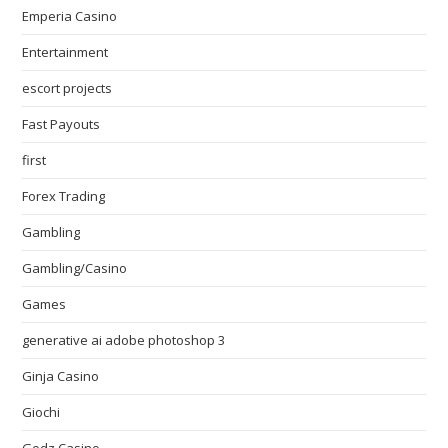
Emperia Casino
Entertainment
escort projects
Fast Payouts
first
Forex Trading
Gambling
Gambling/Casino
Games
generative ai adobe photoshop 3
Ginja Casino
Giochi