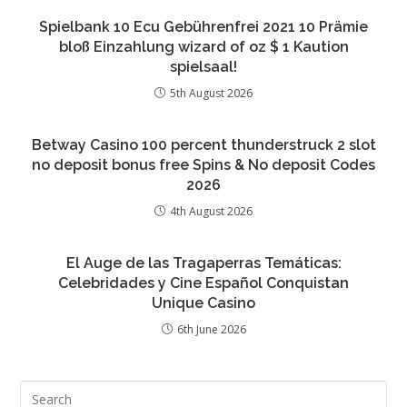
Spielbank 10 Ecu Gebührenfrei 2021 10 Prämie
bloß Einzahlung wizard of oz $ 1 Kaution
spielsaal!
5th August 2026
Betway Casino 100 percent thunderstruck 2 slot
no deposit bonus free Spins & No deposit Codes
2026
4th August 2026
El Auge de las Tragaperras Temáticas:
Celebridades y Cine Español Conquistan
Unique Casino
6th June 2026