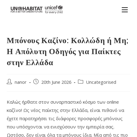
Μπόνους Καζίνο: Κολλώδη ή Μη;
Η Απόλυτη Οδηγός για Παίκτες
στην Ελλάδα
nanor
20th June 2026
Uncategorised
Καλώς ήρθατε στον συναρπαστικό κόσμο των online
καζίνο! Ως νέος παίκτης στην Ελλάδα, είναι πιθανό να
έχετε παρατηρήσει τις διάφορες προσφορές μπόνους
που υπόσχονται να ενισχύσουν την εμπειρία σας.
Ωστόσο, δεν είναι όλα τα μπόνους ίδια. Μία από τις πιο