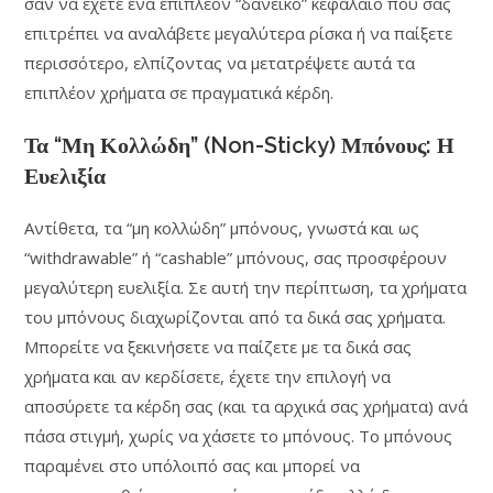
σαν να έχετε ένα επιπλέον “δανεικό” κεφάλαιο που σας
επιτρέπει να αναλάβετε μεγαλύτερα ρίσκα ή να παίξετε
περισσότερο, ελπίζοντας να μετατρέψετε αυτά τα
επιπλέον χρήματα σε πραγματικά κέρδη.
Τα “Μη Κολλώδη” (Non-Sticky) Μπόνους: Η
Ευελιξία
Αντίθετα, τα “μη κολλώδη” μπόνους, γνωστά και ως
“withdrawable” ή “cashable” μπόνους, σας προσφέρουν
μεγαλύτερη ευελιξία. Σε αυτή την περίπτωση, τα χρήματα
του μπόνους διαχωρίζονται από τα δικά σας χρήματα.
Μπορείτε να ξεκινήσετε να παίζετε με τα δικά σας
χρήματα και αν κερδίσετε, έχετε την επιλογή να
αποσύρετε τα κέρδη σας (και τα αρχικά σας χρήματα) ανά
πάσα στιγμή, χωρίς να χάσετε το μπόνους. Το μπόνους
παραμένει στο υπόλοιπό σας και μπορεί να