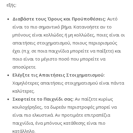
εξής:
Διαβάστε τους Όρους και Προϋποθέσεις:
Αυτό
είναι το πιο σημαντικό βήμα. Κατανοήστε αν το
μπόνους είναι κολλώδες ή μη κολλώδες, ποιες είναι οι
απαιτήσεις στοιχηματισμού, ποιους περιορισμούς
έχει (π.χ. σε ποια παιχνίδια μπορείτε να παίξετε) και
ποιο είναι το μέγιστο ποσό που μπορείτε να
αποσύρετε.
Ελέγξτε τις Απαιτήσεις Στοιχηματισμού:
Χαμηλότερες απαιτήσεις στοιχηματισμού είναι πάντα
καλύτερες.
Σκεφτείτε το Παιχνίδι σας:
Αν παίζετε κυρίως
κουλοχέρηδες, τα δωρεάν περιστροφές μπορεί να
είναι πιο ελκυστικά. Αν προτιμάτε επιτραπέζια
παιχνίδια, ένα μπόνους κατάθεσης είναι πιο
κατάλληλο.