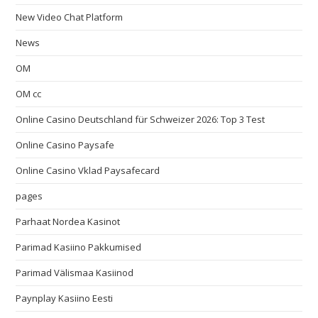
New Video Chat Platform
News
OM
OM cc
Online Casino Deutschland für Schweizer 2026: Top 3 Test
Online Casino Paysafe
Online Casino Vklad Paysafecard
pages
Parhaat Nordea Kasinot
Parimad Kasiino Pakkumised
Parimad Välismaa Kasiinod
Paynplay Kasiino Eesti