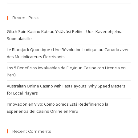
Recent Posts
Glitch Spin Kasino Kutsuu Ystäväsi Peliin – Uusi Kaveriohjelma
Suomalaisille!
Le Blackjack Quantique : Une Révolution Ludique au Canada avec
des Multiplicateurs Électrisants
Los 5 Beneficios Invaluables de Elegir un Casino con Licencia en
Perú
Australian Online Casino with Fast Payouts: Why Speed Matters
for Local Players
Innovación en Vivo: Cómo Somos Está Redefiniendo la
Experiencia del Casino Online en Perú
Recent Comments