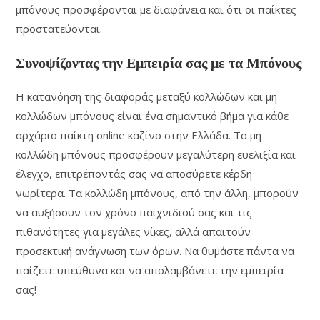
μπόνους προσφέρονται με διαφάνεια και ότι οι παίκτες
προστατεύονται.
Συνοψίζοντας την Εμπειρία σας με τα Μπόνους
Η κατανόηση της διαφοράς μεταξύ κολλώδων και μη
κολλώδων μπόνους είναι ένα σημαντικό βήμα για κάθε
αρχάριο παίκτη online καζίνο στην Ελλάδα. Τα μη
κολλώδη μπόνους προσφέρουν μεγαλύτερη ευελιξία και
έλεγχο, επιτρέποντάς σας να αποσύρετε κέρδη
νωρίτερα. Τα κολλώδη μπόνους, από την άλλη, μπορούν
να αυξήσουν τον χρόνο παιχνιδιού σας και τις
πιθανότητες για μεγάλες νίκες, αλλά απαιτούν
προσεκτική ανάγνωση των όρων. Να θυμάστε πάντα να
παίζετε υπεύθυνα και να απολαμβάνετε την εμπειρία
σας!