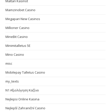
Maltan Kasinot
Mamzinobet Casino
Megapari New Casinos
Millioner Casino
MineBit Casino
Minimitalletus 5E
Mino Casino
misc
Mobilepay Talletus Casino
my_texts
N1 Αξιολόγηση Καζίνο
Nejlepsi Online Kasina
Nejlepší Zahraniční Casino