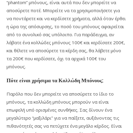
“phantom” μπόνους, είναι αυτά που δεν μπορείτε να
αποσύρετε ποτέ. Μπορείτε να τα χρησιμοποιήσετε για
να ποντάρετε και να κερδίσετε χρήματα, αλλά όταν έρθει
η ώρα της απόσυρσης, το ποσό του μπόνους αφαιρείται
από το συνολικό σας υπόλοιπο. Για παράδειγμα, αν
λάβατε ένα κολλώδες μπόνους 100€ και κερδίσατε 200€,
και θέλετε να αποσύρετε τα κέρδη σας, θα λάβετε μόνο
τα 200€ που κερδίσατε, όχι τα αρχικά 100€ του
μπόνους.
Πότε είναι χρήσιμα τα Κολλώδη Μπόνους;
Παρόλο που δεν μπορείτε να αποσύρετε το ίδιο το
μπόνους, τα κολλώδη μπόνους μπορούν να είναι
επωφελή υπό ορισμένες συνθήκες. Σας δίνουν ένα
μεγαλύτερο “μαξιλάρι” για να παίξετε, αυξάνοντας τις
πιθανότητές σας να πετύχετε ένα μεγάλο κέρδος. Είναι