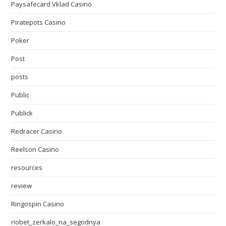
Paysafecard Vklad Casino
Piratepots Casino
Poker
Post
posts
Public
Publick
Redracer Casino
Reelson Casino
resources
review
Ringospin Casino
riobet_zerkalo_na_segodnya