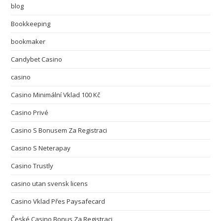
blog
Bookkeeping
bookmaker
Candybet Casino
casino
Casino Minimální Vklad 100 Kč
Casino Privé
Casino S Bonusem Za Registraci
Casino S Neterapay
Casino Trustly
casino utan svensk licens
Casino Vklad Přes Paysafecard
České Casino Bonus Za Registraci