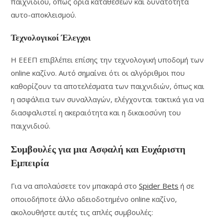
παιχνιδιού, όπως όρια καταθέσεων και δυνατότητα
αυτο-αποκλεισμού.
Τεχνολογικοί Έλεγχοι
Η ΕΕΕΠ επιβλέπει επίσης την τεχνολογική υποδομή των
online καζίνο. Αυτό σημαίνει ότι οι αλγόριθμοι που
καθορίζουν τα αποτελέσματα των παιχνιδιών, όπως και
η ασφάλεια των συναλλαγών, ελέγχονται τακτικά για να
διασφαλιστεί η ακεραιότητα και η δικαιοσύνη του
παιχνιδιού.
Συμβουλές για μια Ασφαλή και Ευχάριστη
Εμπειρία
Για να απολαύσετε τον μπακαρά στο
Spider Bets
ή σε
οποιοδήποτε άλλο αδειοδοτημένο online καζίνο,
ακολουθήστε αυτές τις απλές συμβουλές: