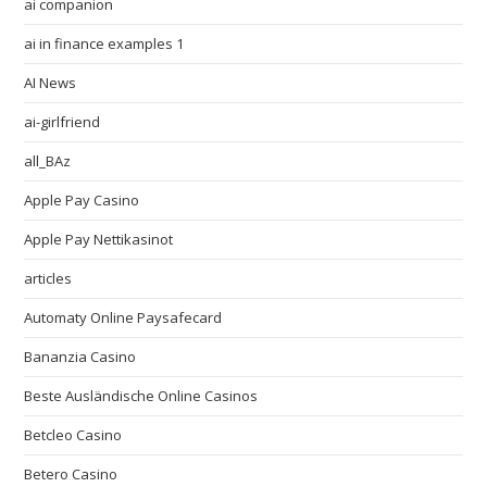
ai companion
ai in finance examples 1
AI News
ai-girlfriend
all_BAz
Apple Pay Casino
Apple Pay Nettikasinot
articles
Automaty Online Paysafecard
Bananzia Casino
Beste Ausländische Online Casinos
Betcleo Casino
Betero Casino