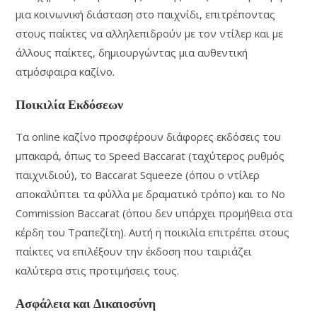
μια κοινωνική διάσταση στο παιχνίδι, επιτρέποντας
στους παίκτες να αλληλεπιδρούν με τον ντίλερ και με
άλλους παίκτες, δημιουργώντας μια αυθεντική
ατμόσφαιρα καζίνο.
Ποικιλία Εκδόσεων
Τα online καζίνο προσφέρουν διάφορες εκδόσεις του
μπακαρά, όπως το Speed Baccarat (ταχύτερος ρυθμός
παιχνιδιού), το Baccarat Squeeze (όπου ο ντίλερ
αποκαλύπτει τα φύλλα με δραματικό τρόπο) και το No
Commission Baccarat (όπου δεν υπάρχει προμήθεια στα
κέρδη του Τραπεζίτη). Αυτή η ποικιλία επιτρέπει στους
παίκτες να επιλέξουν την έκδοση που ταιριάζει
καλύτερα στις προτιμήσεις τους.
Ασφάλεια και Δικαιοσύνη