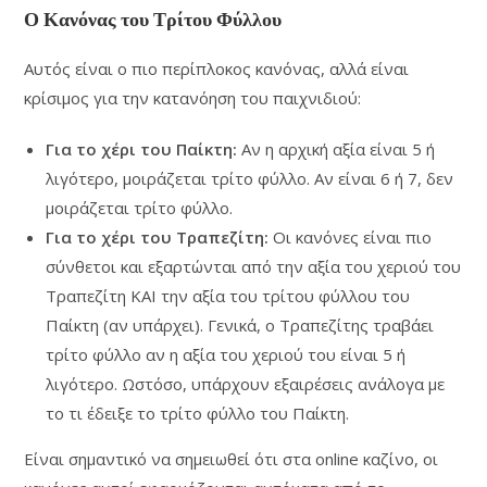
Ο Κανόνας του Τρίτου Φύλλου
Αυτός είναι ο πιο περίπλοκος κανόνας, αλλά είναι
κρίσιμος για την κατανόηση του παιχνιδιού:
Για το χέρι του Παίκτη:
Αν η αρχική αξία είναι 5 ή
λιγότερο, μοιράζεται τρίτο φύλλο. Αν είναι 6 ή 7, δεν
μοιράζεται τρίτο φύλλο.
Για το χέρι του Τραπεζίτη:
Οι κανόνες είναι πιο
σύνθετοι και εξαρτώνται από την αξία του χεριού του
Τραπεζίτη ΚΑΙ την αξία του τρίτου φύλλου του
Παίκτη (αν υπάρχει). Γενικά, ο Τραπεζίτης τραβάει
τρίτο φύλλο αν η αξία του χεριού του είναι 5 ή
λιγότερο. Ωστόσο, υπάρχουν εξαιρέσεις ανάλογα με
το τι έδειξε το τρίτο φύλλο του Παίκτη.
Είναι σημαντικό να σημειωθεί ότι στα online καζίνο, οι