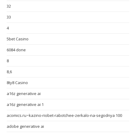
32
33
4
5bet Casino
6084 done
8
8,6
8ty8 Casino
a16z generative ai
a16z generative ai 1
acomics.ru~kazino-riobet-rabotchee-zerkalo-na-segodnya 100
adobe generative ai