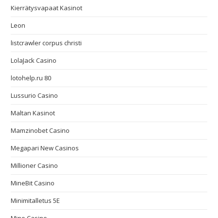
Kierrätysvapaat Kasinot
Leon
listcrawler corpus christi
LolaJack Casino
lotohelp.ru 80
Lussurio Casino
Maltan Kasinot
Mamzinobet Casino
Megapari New Casinos
Millioner Casino
MineBit Casino
Minimitalletus 5E