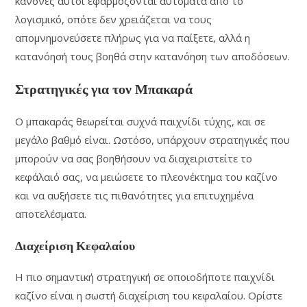
κανόνες αυτοί εφαρμόζονται αυτόματα από το
λογισμικό, οπότε δεν χρειάζεται να τους
απομνημονεύσετε πλήρως για να παίξετε, αλλά η
κατανόησή τους βοηθά στην κατανόηση των αποδόσεων.
Στρατηγικές για τον Μπακαρά
Ο μπακαράς θεωρείται συχνά παιχνίδι τύχης, και σε
μεγάλο βαθμό είναι. Ωστόσο, υπάρχουν στρατηγικές που
μπορούν να σας βοηθήσουν να διαχειριστείτε το
κεφάλαιό σας, να μειώσετε το πλεονέκτημα του καζίνο
και να αυξήσετε τις πιθανότητες για επιτυχημένα
αποτελέσματα.
Διαχείριση Κεφαλαίου
Η πιο σημαντική στρατηγική σε οποιοδήποτε παιχνίδι
καζίνο είναι η σωστή διαχείριση του κεφαλαίου. Ορίστε