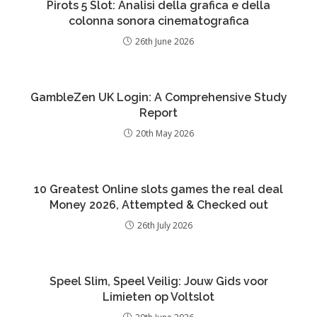
Pirots 5 Slot: Analisi della grafica e della
colonna sonora cinematografica
26th June 2026
GambleZen UK Login: A Comprehensive Study
Report
20th May 2026
10 Greatest Online slots games the real deal
Money 2026, Attempted & Checked out
26th July 2026
Speel Slim, Speel Veilig: Jouw Gids voor
Limieten op Voltslot