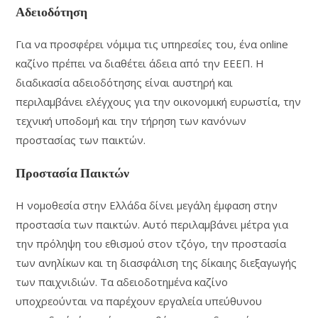
Αδειοδότηση
Για να προσφέρει νόμιμα τις υπηρεσίες του, ένα online
καζίνο πρέπει να διαθέτει άδεια από την ΕΕΕΠ. Η
διαδικασία αδειοδότησης είναι αυστηρή και
περιλαμβάνει ελέγχους για την οικονομική ευρωστία, την
τεχνική υποδομή και την τήρηση των κανόνων
προστασίας των παικτών.
Προστασία Παικτών
Η νομοθεσία στην Ελλάδα δίνει μεγάλη έμφαση στην
προστασία των παικτών. Αυτό περιλαμβάνει μέτρα για
την πρόληψη του εθισμού στον τζόγο, την προστασία
των ανηλίκων και τη διασφάλιση της δίκαιης διεξαγωγής
των παιχνιδιών. Τα αδειοδοτημένα καζίνο
υποχρεούνται να παρέχουν εργαλεία υπεύθυνου