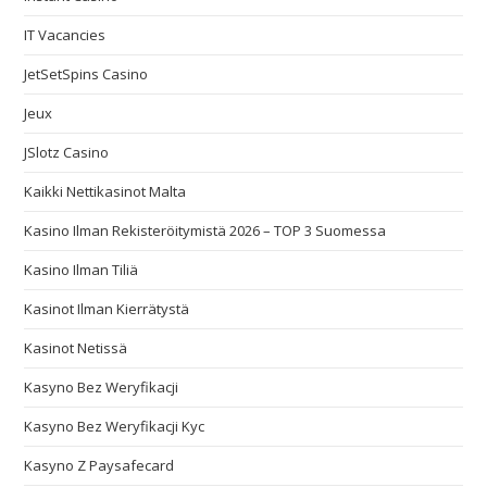
IT Vacancies
JetSetSpins Casino
Jeux
JSlotz Casino
Kaikki Nettikasinot Malta
Kasino Ilman Rekisteröitymistä 2026 – TOP 3 Suomessa
Kasino Ilman Tiliä
Kasinot Ilman Kierrätystä
Kasinot Netissä
Kasyno Bez Weryfikacji
Kasyno Bez Weryfikacji Kyc
Kasyno Z Paysafecard