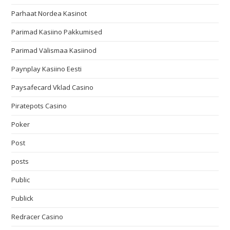
Parhaat Nordea Kasinot
Parimad Kasiino Pakkumised
Parimad Välismaa Kasiinod
Paynplay Kasiino Eesti
Paysafecard Vklad Casino
Piratepots Casino
Poker
Post
posts
Public
Publick
Redracer Casino