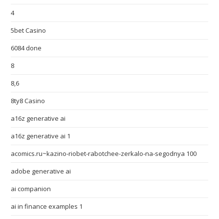
4
5bet Casino
6084 done
8
8,6
8ty8 Casino
a16z generative ai
a16z generative ai 1
acomics.ru~kazino-riobet-rabotchee-zerkalo-na-segodnya 100
adobe generative ai
ai companion
ai in finance examples 1