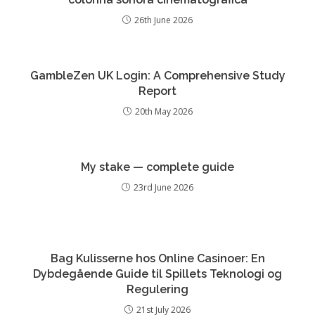
26th June 2026
GambleZen UK Login: A Comprehensive Study
Report
20th May 2026
My stake — complete guide
23rd June 2026
Bag Kulisserne hos Online Casinoer: En
Dybdegående Guide til Spillets Teknologi og
Regulering
21st July 2026