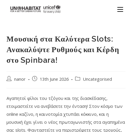
Μουσική στα Καλύτερα Slots:
Ανακαλύψτε Ρυθμούς και Κέρδη
στο Spinbara!
nanor
13th June 2026
Uncategorised
Αγαπητοί φίλοι του τζόγου και της διασκέδασης,
ετοιμαστείτε να ανεβάσετε την ένταση! Στον κόσμο των
online καζίνο, η καινοτομία χτυπάει κόκκινο, και η
μουσική έχει γίνει ο νέος πρωταγωνιστής στα αγαπημένα
σας slots. Φανταστείτε να περιστρέφετε τους τροχούς,