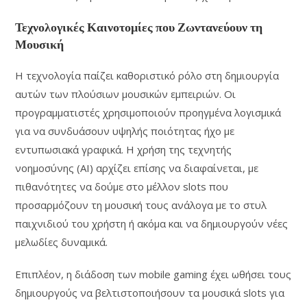
Τεχνολογικές Καινοτομίες που Ζωντανεύουν τη
Μουσική
Η τεχνολογία παίζει καθοριστικό ρόλο στη δημιουργία
αυτών των πλούσιων μουσικών εμπειριών. Οι
προγραμματιστές χρησιμοποιούν προηγμένα λογισμικά
για να συνδυάσουν υψηλής ποιότητας ήχο με
εντυπωσιακά γραφικά. Η χρήση της τεχνητής
νοημοσύνης (AI) αρχίζει επίσης να διαφαίνεται, με
πιθανότητες να δούμε στο μέλλον slots που
προσαρμόζουν τη μουσική τους ανάλογα με το στυλ
παιχνιδιού του χρήστη ή ακόμα και να δημιουργούν νέες
μελωδίες δυναμικά.
Επιπλέον, η διάδοση των mobile gaming έχει ωθήσει τους
δημιουργούς να βελτιστοποιήσουν τα μουσικά slots για