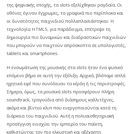
της ψηφιακής εποχής, τα slots εξελίχθηκαν ραγδαία. Οι
οθόνες έγιναν έγχρωμες, τα γραφικά πιο περίπλοκα και
οι δυνατότητες παιχνιδιού πολλαπλασιάστηκαν. Η
τεχνολογία HTML5, για παράδειγμα, επέτρεψε τη
δημιουργία πιο δυναμικών και διαδραστικών παιχνιδιών
που μπορούν να παιχτούν απρόσκοπτα σε υπολογιστές,
tablets και smartphones.
Η ενσωμάτωση της μουσικής στα slots ήταν ένα φυσικό
επόμενο βήμα σε αυτή την εξέλιξη. Αρχικά, βλέπαμε απλά
ηχητικά εφέ που συνόδευαν τα κέρδη ή τις περιστροφές.
Σήμερα, όμως, τα μουσικά slots προσφέρουν πλήρη
soundtrack, τραγούδια από διάσημους καλλιτέχνες,
ακόμα και βίντεο κλιπ που ενεργοποιούνται κατά τη
διάρκεια του παιχνιδιού. Αυτή η πολυαισθητηριακή
προσέγγιση ενισχύει την εμπειρία του παίκτη,
καθιστώντας την πιο ελκυστική και αξέχαστη.