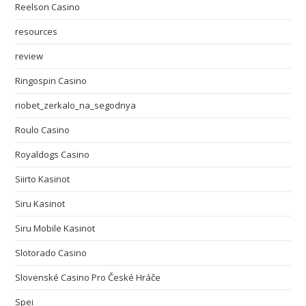
Reelson Casino
resources
review
Ringospin Casino
riobet_zerkalo_na_segodnya
Roulo Casino
Royaldogs Casino
Siirto Kasinot
Siru Kasinot
Siru Mobile Kasinot
Slotorado Casino
Slovenské Casino Pro České Hráče
Spei