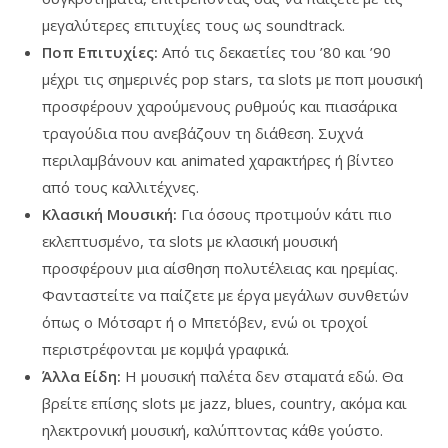
μεγαλύτερες επιτυχίες τους ως soundtrack.
Ποπ Επιτυχίες:
Από τις δεκαετίες του ’80 και ’90
μέχρι τις σημερινές pop stars, τα slots με ποπ μουσική
προσφέρουν χαρούμενους ρυθμούς και πιασάρικα
τραγούδια που ανεβάζουν τη διάθεση. Συχνά
περιλαμβάνουν και animated χαρακτήρες ή βίντεο
από τους καλλιτέχνες.
Κλασική Μουσική:
Για όσους προτιμούν κάτι πιο
εκλεπτυσμένο, τα slots με κλασική μουσική
προσφέρουν μια αίσθηση πολυτέλειας και ηρεμίας.
Φανταστείτε να παίζετε με έργα μεγάλων συνθετών
όπως ο Μότσαρτ ή ο Μπετόβεν, ενώ οι τροχοί
περιστρέφονται με κομψά γραφικά.
Άλλα Είδη:
Η μουσική παλέτα δεν σταματά εδώ. Θα
βρείτε επίσης slots με jazz, blues, country, ακόμα και
ηλεκτρονική μουσική, καλύπτοντας κάθε γούστο.