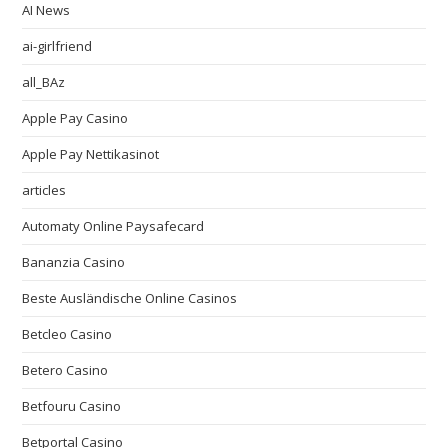
AI News
ai-girlfriend
all_BAz
Apple Pay Casino
Apple Pay Nettikasinot
articles
Automaty Online Paysafecard
Bananzia Casino
Beste Ausländische Online Casinos
Betcleo Casino
Betero Casino
Betfouru Casino
Betportal Casino