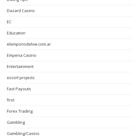
Dazard Casino
EC
Education
elemporiodelvw.com.ar
Emperia Casino
Entertainment
escort projects
Fast Payouts
first
Forex Trading
Gambling
Gambling/Casino