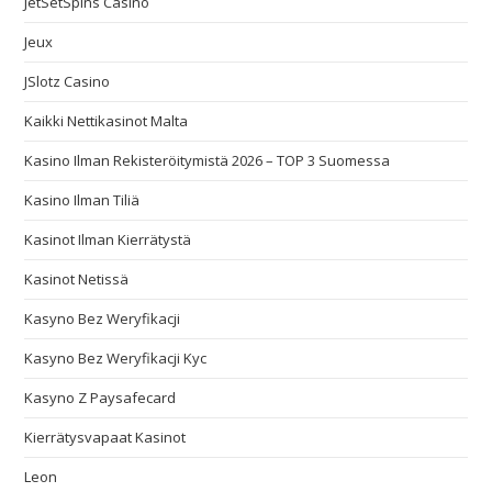
JetSetSpins Casino
Jeux
JSlotz Casino
Kaikki Nettikasinot Malta
Kasino Ilman Rekisteröitymistä 2026 – TOP 3 Suomessa
Kasino Ilman Tiliä
Kasinot Ilman Kierrätystä
Kasinot Netissä
Kasyno Bez Weryfikacji
Kasyno Bez Weryfikacji Kyc
Kasyno Z Paysafecard
Kierrätysvapaat Kasinot
Leon