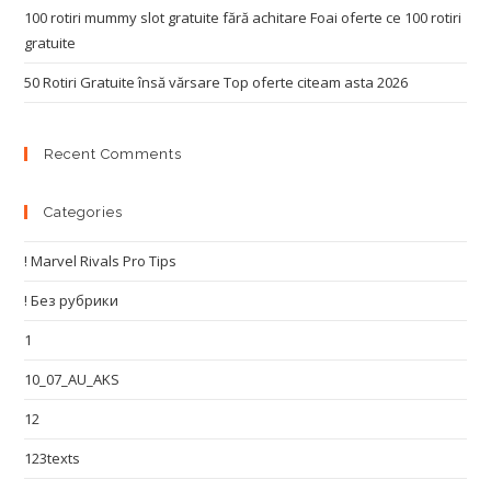
100 rotiri mummy slot gratuite fără achitare Foai oferte ce 100 rotiri
gratuite
50 Rotiri Gratuite însă vărsare Top oferte citeam asta 2026
Recent Comments
Categories
! Marvel Rivals Pro Tips
! Без рубрики
1
10_07_AU_AKS
12
123texts