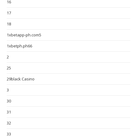
16
17
18
1xbetapp-ph.com5
1xbetph.ph66
2
25
29black Casino
3
30
31
32
33