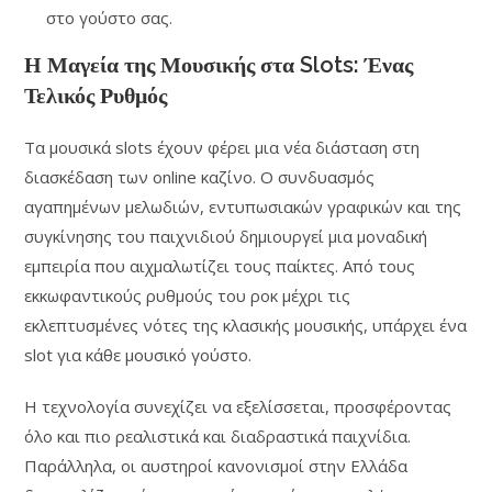
στο γούστο σας.
Η Μαγεία της Μουσικής στα Slots: Ένας
Τελικός Ρυθμός
Τα μουσικά slots έχουν φέρει μια νέα διάσταση στη
διασκέδαση των online καζίνο. Ο συνδυασμός
αγαπημένων μελωδιών, εντυπωσιακών γραφικών και της
συγκίνησης του παιχνιδιού δημιουργεί μια μοναδική
εμπειρία που αιχμαλωτίζει τους παίκτες. Από τους
εκκωφαντικούς ρυθμούς του ροκ μέχρι τις
εκλεπτυσμένες νότες της κλασικής μουσικής, υπάρχει ένα
slot για κάθε μουσικό γούστο.
Η τεχνολογία συνεχίζει να εξελίσσεται, προσφέροντας
όλο και πιο ρεαλιστικά και διαδραστικά παιχνίδια.
Παράλληλα, οι αυστηροί κανονισμοί στην Ελλάδα