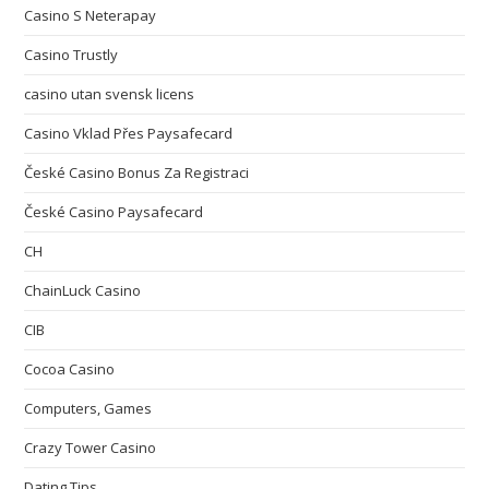
Casino S Neterapay
Casino Trustly
casino utan svensk licens
Casino Vklad Přes Paysafecard
České Casino Bonus Za Registraci
České Casino Paysafecard
CH
ChainLuck Casino
CIB
Cocoa Casino
Computers, Games
Crazy Tower Сasino
Dating Tips