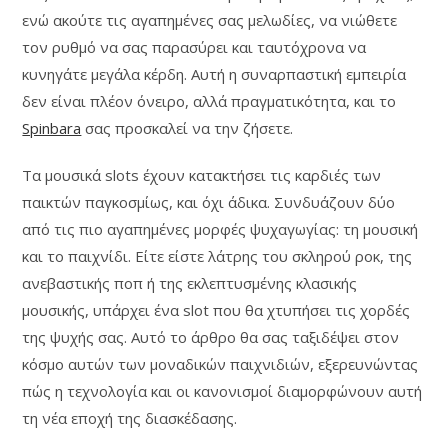
ενώ ακούτε τις αγαπημένες σας μελωδίες, να νιώθετε
τον ρυθμό να σας παρασύρει και ταυτόχρονα να
κυνηγάτε μεγάλα κέρδη. Αυτή η συναρπαστική εμπειρία
δεν είναι πλέον όνειρο, αλλά πραγματικότητα, και το
Spinbara
σας προσκαλεί να την ζήσετε.
Τα μουσικά slots έχουν κατακτήσει τις καρδιές των
παικτών παγκοσμίως, και όχι άδικα. Συνδυάζουν δύο
από τις πιο αγαπημένες μορφές ψυχαγωγίας: τη μουσική
και το παιχνίδι. Είτε είστε λάτρης του σκληρού ροκ, της
ανεβαστικής ποπ ή της εκλεπτυσμένης κλασικής
μουσικής, υπάρχει ένα slot που θα χτυπήσει τις χορδές
της ψυχής σας. Αυτό το άρθρο θα σας ταξιδέψει στον
κόσμο αυτών των μοναδικών παιχνιδιών, εξερευνώντας
πώς η τεχνολογία και οι κανονισμοί διαμορφώνουν αυτή
τη νέα εποχή της διασκέδασης.