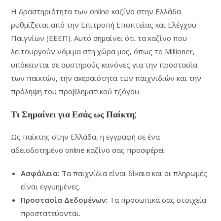
Η δραστηριότητα των online καζίνο στην Ελλάδα
ρυθμίζεται από την Επιτροπή Εποπτείας και Ελέγχου
Παιγνίων (ΕΕΕΠ). Αυτό σημαίνει ότι τα καζίνο που
λειτουργούν νόμιμα στη χώρα μας, όπως το Millioner,
υπόκεινται σε αυστηρούς κανόνες για την προστασία
των παικτών, την ακεραιότητα των παιχνιδιών και την
πρόληψη του προβληματικού τζόγου.
Τι Σημαίνει για Εσάς ως Παίκτη;
Ως παίκτης στην Ελλάδα, η εγγραφή σε ένα
αδειοδοτημένο online καζίνο σας προσφέρει:
Ασφάλεια:
Τα παιχνίδια είναι δίκαια και οι πληρωμές
είναι εγγυημένες.
Προστασία Δεδομένων:
Τα προσωπικά σας στοιχεία
προστατεύονται.