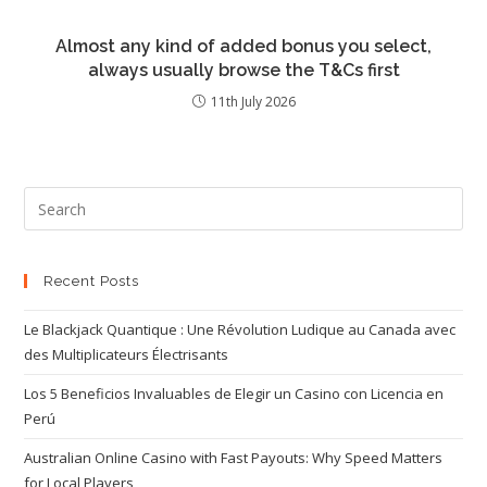
Almost any kind of added bonus you select,
always usually browse the T&Cs first
11th July 2026
Recent Posts
Le Blackjack Quantique : Une Révolution Ludique au Canada avec
des Multiplicateurs Électrisants
Los 5 Beneficios Invaluables de Elegir un Casino con Licencia en
Perú
Australian Online Casino with Fast Payouts: Why Speed Matters
for Local Players