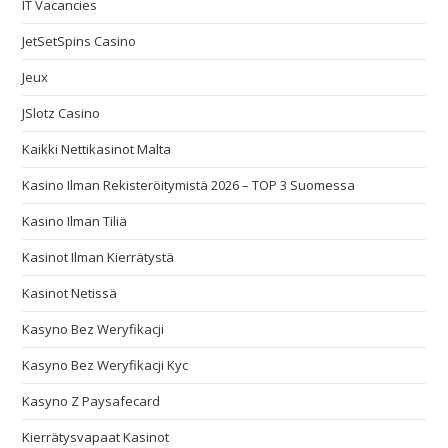
IT Vacancies
JetSetSpins Casino
Jeux
JSlotz Casino
Kaikki Nettikasinot Malta
Kasino Ilman Rekisteröitymistä 2026 – TOP 3 Suomessa
Kasino Ilman Tiliä
Kasinot Ilman Kierrätystä
Kasinot Netissä
Kasyno Bez Weryfikacji
Kasyno Bez Weryfikacji Kyc
Kasyno Z Paysafecard
Kierrätysvapaat Kasinot