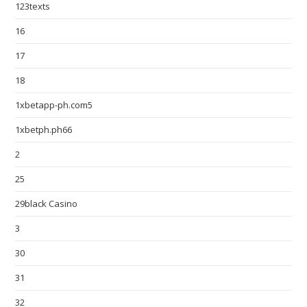
123texts
16
17
18
1xbetapp-ph.com5
1xbetph.ph66
2
25
29black Casino
3
30
31
32