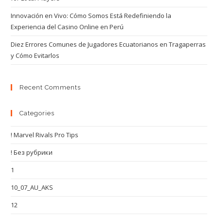
Innovación en Vivo: Cómo Somos Está Redefiniendo la
Experiencia del Casino Online en Perú
Diez Errores Comunes de Jugadores Ecuatorianos en Tragaperras
y Cómo Evitarlos
Recent Comments
Categories
! Marvel Rivals Pro Tips
! Без рубрики
1
10_07_AU_AKS
12