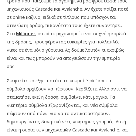
τρόπο που παίζουμε τα αγαπημένα μας φρουτάκια: τους
μηχανισμούς Cascade και Avalanche. Αν έχετε παίξει ποτέ
σε online καζίνο, ειδικά σε τίτλους που υπόσχονται
ατελείωτη δράση, πιθανότατα τους έχετε συναντήσει.
Στο
Millioner
, αυτοί οι μηχανισμοί είναι συχνά η καρδιά
της δράσης, προσφέροντας ευκαιρίες για πολλαπλές
νίκες σε ένα μόνο γύρισμα. Ας δούμε λοιπόν τι ακριβώς
είναι και πώς μπορούν να απογειώσουν την εμπειρία
σας.
Σκεφτείτε το εξής: πατάτε το κουμπί “spin” και τα
σύμβολα αρχίζουν να πέφτουν. Κερδίζετε. Αλλά αντί να
σταματήσει εκεί η δράση, συμβαίνει κάτι μαγικό. Τα
νικητήρια σύμβολα εξαφανίζονται, και νέα σύμβολα
πέφτουν από πάνω για να τα αντικαταστήσουν,
δημιουργώντας δυνητικά νέες νικητήριες γραμμές. Αυτή
είναι η ουσία των μηχανισμών Cascade και Avalanche, και