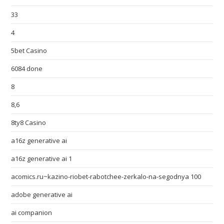
33
4
5bet Casino
6084 done
8
8,6
8ty8 Casino
a16z generative ai
a16z generative ai 1
acomics.ru~kazino-riobet-rabotchee-zerkalo-na-segodnya 100
adobe generative ai
ai companion