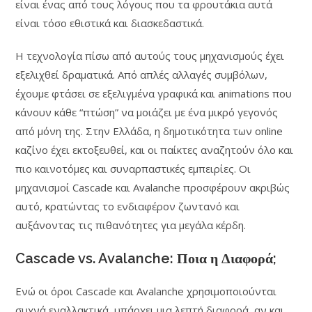
είναι ένας από τους λόγους που τα φρουτάκια αυτά
είναι τόσο εθιστικά και διασκεδαστικά.
Η τεχνολογία πίσω από αυτούς τους μηχανισμούς έχει
εξελιχθεί δραματικά. Από απλές αλλαγές συμβόλων,
έχουμε φτάσει σε εξελιγμένα γραφικά και animations που
κάνουν κάθε “πτώση” να μοιάζει με ένα μικρό γεγονός
από μόνη της. Στην Ελλάδα, η δημοτικότητα των online
καζίνο έχει εκτοξευθεί, και οι παίκτες αναζητούν όλο και
πιο καινοτόμες και συναρπαστικές εμπειρίες. Οι
μηχανισμοί Cascade και Avalanche προσφέρουν ακριβώς
αυτό, κρατώντας το ενδιαφέρον ζωντανό και
αυξάνοντας τις πιθανότητες για μεγάλα κέρδη.
Cascade vs. Avalanche: Ποια η Διαφορά;
Ενώ οι όροι Cascade και Avalanche χρησιμοποιούνται
συχνά εναλλακτικά, υπάρχει μια λεπτή διαφορά, αν και