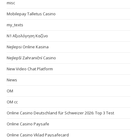
misc
Mobilepay Talletus Casino
my_texts
N1 Αξιολόγηση Καζίνο
Nejlepsi Online Kasina
Nejlepší Zahraniční Casino
New Video Chat Platform
News
OM
OM cc
Online Casino Deutschland für Schweizer 2026: Top 3 Test
Online Casino Paysafe
Online Casino Vklad Paysafecard