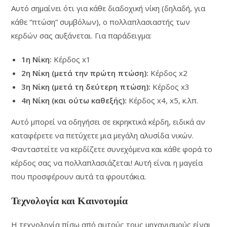
Αυτό σημαίνει ότι για κάθε διαδοχική νίκη (δηλαδή, για
κάθε “πτώση” συμβόλων), ο πολλαπλασιαστής των
κερδών σας αυξάνεται. Για παράδειγμα:
1η Νίκη:
Κέρδος x1
2η Νίκη (μετά την πρώτη πτώση):
Κέρδος x2
3η Νίκη (μετά τη δεύτερη πτώση):
Κέρδος x3
4η Νίκη (και ούτω καθεξής):
Κέρδος x4, x5, κ.λπ.
Αυτό μπορεί να οδηγήσει σε εκρηκτικά κέρδη, ειδικά αν
καταφέρετε να πετύχετε μια μεγάλη αλυσίδα νικών.
Φανταστείτε να κερδίζετε συνεχόμενα και κάθε φορά το
κέρδος σας να πολλαπλασιάζεται! Αυτή είναι η μαγεία
που προσφέρουν αυτά τα φρουτάκια.
Τεχνολογία και Καινοτομία
Η τεχνολογία πίσω από αυτούς τους μηχανισμούς είναι