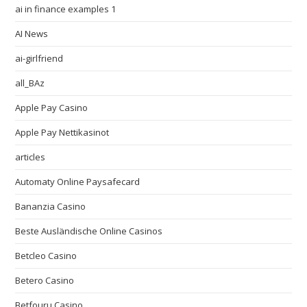
ai in finance examples 1
AI News
ai-girlfriend
all_BAz
Apple Pay Casino
Apple Pay Nettikasinot
articles
Automaty Online Paysafecard
Bananzia Casino
Beste Ausländische Online Casinos
Betcleo Casino
Betero Casino
Betfouru Casino