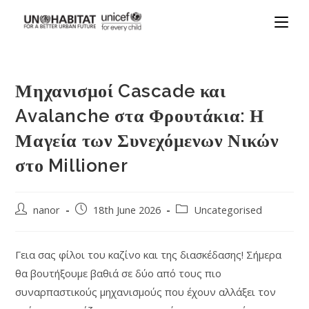
Μηχανισμοί Cascade και
Avalanche στα Φρουτάκια: Η
Μαγεία των Συνεχόμενων Νικών
στο Millioner
nanor
18th June 2026
Uncategorised
Γεια σας φίλοι του καζίνο και της διασκέδασης! Σήμερα
θα βουτήξουμε βαθιά σε δύο από τους πιο
συναρπαστικούς μηχανισμούς που έχουν αλλάξει τον