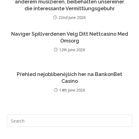
anderem musizieren, beibehalten unsereiner
die interessante Vermittlungsgebuhr
22nd June 2026
Naviger Spillverdenen Velg Ditt Nettcasino Med
Omsorg
12th June 2026
Přehled nejoblíbenějších her na BankonBet
Casino
14th June 2026