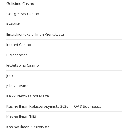
Golisimo Casino
Google Pay Casino
IGAMING
Ilmaiskierroksia Ilman Kierrätystä
Instant Casino
IT Vacancies
JetSetSpins Casino
Jeux
JSlotz Casino
Kaikki Nettikasinot Malta
Kasino Ilman Rekisteröitymistä 2026 – TOP 3 Suomessa
Kasino Ilman Tiliä
Kasinot Ilman Kierrätystä