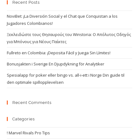
Recent Posts
NoviBet: ¡La Diversión Social y el Chat que Conquistan a los
Jugadores Colombianos!
Ξεκλειδώστε τους Θησαυρούς του Winstoria: Ο Απόλυτος Οδηγός
για Μπόνους για Νέους Παίκτες
Fullreto en Colombia: ¡Deposita Fácil y Juega Sin Límites!
Bonusjakten i Sverige En Djupdykning för Analytiker
Spesialapp for poker eller bingo vs. all-i-ett i Norge Din guide til
den optimale spillopplevelsen
Recent Comments
Categories
! Marvel Rivals Pro Tips