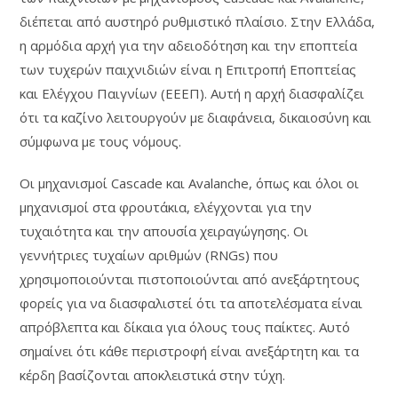
διέπεται από αυστηρό ρυθμιστικό πλαίσιο. Στην Ελλάδα,
η αρμόδια αρχή για την αδειοδότηση και την εποπτεία
των τυχερών παιχνιδιών είναι η Επιτροπή Εποπτείας
και Ελέγχου Παιγνίων (ΕΕΕΠ). Αυτή η αρχή διασφαλίζει
ότι τα καζίνο λειτουργούν με διαφάνεια, δικαιοσύνη και
σύμφωνα με τους νόμους.
Οι μηχανισμοί Cascade και Avalanche, όπως και όλοι οι
μηχανισμοί στα φρουτάκια, ελέγχονται για την
τυχαιότητα και την απουσία χειραγώγησης. Οι
γεννήτριες τυχαίων αριθμών (RNGs) που
χρησιμοποιούνται πιστοποιούνται από ανεξάρτητους
φορείς για να διασφαλιστεί ότι τα αποτελέσματα είναι
απρόβλεπτα και δίκαια για όλους τους παίκτες. Αυτό
σημαίνει ότι κάθε περιστροφή είναι ανεξάρτητη και τα
κέρδη βασίζονται αποκλειστικά στην τύχη.