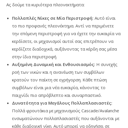
Ας δούμε τα κυριότερα πλεονεκτήματα:
Πολλαπλές Νίκες σε Μία Περιστροφή:
Αυτό είναι
το πιο προφανές πλεονέκτημα. Αντί να περιμένετε
την επόμενη περιστροφή για να έχετε την ευκαιρία να
κερδίσετε, οι μηχανισμοί αυτοί σας επιτρέπουν να
κερδίζετε διαδοχικά, αυξάνοντας τα κέρδη σας μέσα
στην ίδια περιστροφή.
Αυξημένη Δυναμική και Ενθουσιασμός:
Η συνεχής
ροή των νικών και η ανανέωση των συμβόλων
κρατούν τον παίκτη σε εγρήγορση. Κάθε πτώση
συμβόλων είναι μια νέα ευκαιρία, κάνοντας το
παιχνίδι πιο απρόβλεπτο και συναρπαστικό.
Δυνατότητα για Μεγάλους Πολλαπλασιαστές:
Πολλά φρουτάκια με μηχανισμούς Cascade/Avalanche
ενσωματώνουν πολλαπλασιαστές που αυξάνονται με
κάθε διαδοχική νίκη. Αυτό μπορεί να οδηγήσει σε