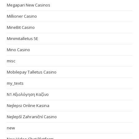
Megapari New Casinos
Millioner Casino
MineBit Casino
Minimitalletus 5E
Mino Casino
misc
Mobilepay Talletus Casino
my_texts
N1 Αξιολόγηση Καζίνο
Nejlepsi Online Kasina
Nejlepší Zahraniční Casino
new