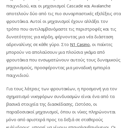
παιχνιδιού, και οι μηχανισμοί Cascade και Avalanche
αποτελούν δύο από τις πιο συναρπαστικές εξελίξεις στα
φρουτάκια. Αυτοί οι μηχανισμοί έχουν αλλάξει τον
τρόπο που αντιλαμβανόμαστε τις περιστροφές και τις
δυνατότητες για κέρδη, φέρνοντας μια νέα διάσταση
αδρεναλίνης σε κάθε γύρο. Στο
N1 Casino
, οι παίκτες
μπορούν να απολαύσουν μια πλούσια γκάμα από
φρουτάκια που ενσωματώνουν αυτούς τους δυναμικούς
μηχανισμούς, προσφέροντας μια μοναδική εμπειρία
παιχνιδιού.
Για τους λάτρεις των φρουτακίων, η προσμονή για τον
σχηματισμό νικηφόρων συνδυασμών είναι ένα από τα
βασικά στοιχεία της διασκέδασης. Ωστόσο, οι
παραδοσιακοί μηχανισμοί, όπου οι νίκες πληρώνονται
μόνο από αριστερά προς τα δεξιά σε σταθερούς
κυλίνδρους, μπορεί να γίνουν επαναλαμβανόμενοι. Οι