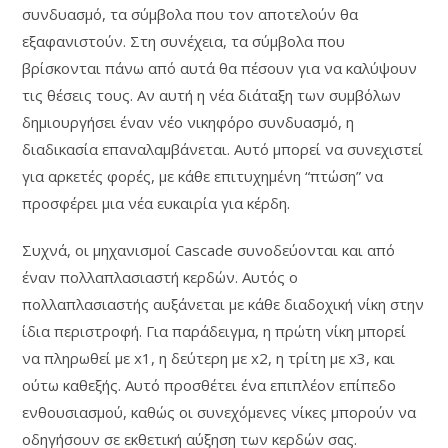
συνδυασμό, τα σύμβολα που τον αποτελούν θα
εξαφανιστούν. Στη συνέχεια, τα σύμβολα που
βρίσκονται πάνω από αυτά θα πέσουν για να καλύψουν
τις θέσεις τους. Αν αυτή η νέα διάταξη των συμβόλων
δημιουργήσει έναν νέο νικηφόρο συνδυασμό, η
διαδικασία επαναλαμβάνεται. Αυτό μπορεί να συνεχιστεί
για αρκετές φορές, με κάθε επιτυχημένη “πτώση” να
προσφέρει μια νέα ευκαιρία για κέρδη.
Συχνά, οι μηχανισμοί Cascade συνοδεύονται και από
έναν πολλαπλασιαστή κερδών. Αυτός ο
πολλαπλασιαστής αυξάνεται με κάθε διαδοχική νίκη στην
ίδια περιστροφή. Για παράδειγμα, η πρώτη νίκη μπορεί
να πληρωθεί με x1, η δεύτερη με x2, η τρίτη με x3, και
ούτω καθεξής. Αυτό προσθέτει ένα επιπλέον επίπεδο
ενθουσιασμού, καθώς οι συνεχόμενες νίκες μπορούν να
οδηγήσουν σε εκθετική αύξηση των κερδών σας.