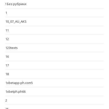
! Без рубрики
1
10_07_AU_AKS
11
12
123texts
16
17
18
1xbetapp-ph.com5
1xbetph.ph66
2