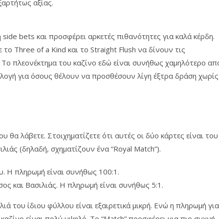
ξαρτήτως αξίας.
 side bets και προσφέρει αρκετές πιθανότητες για καλά κέρδη.
το Three of a Kind και το Straight Flush να δίνουν τις
. Το πλεονέκτημα του καζίνο εδώ είναι συνήθως χαμηλότερο απ
πιλογή για όσους θέλουν να προσθέσουν λίγη έξτρα δράση χωρίς
υ θα λάβετε. Στοιχηματίζετε ότι αυτές οι δύο κάρτες είναι του
σιλιάς (δηλαδή, σχηματίζουν ένα “Royal Match”).
υ. Η πληρωμή είναι συνήθως 100:1.
ος και Βασιλιάς. Η πληρωμή είναι συνήθως 5:1.
ιά του ίδιου φύλλου είναι εξαιρετικά μικρή. Ενώ η πληρωμή για
 καζίνο είναι πολύ υψηλό. Το “Match” προσφέρει μια πιο συχνή,