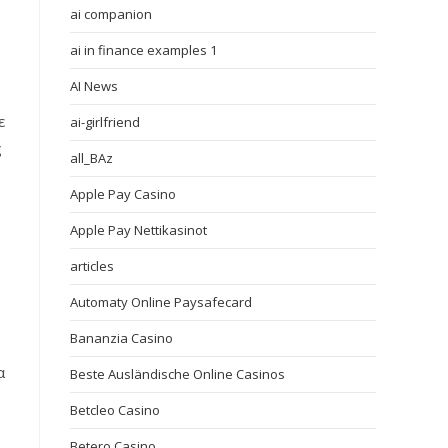
ai companion
ai in finance examples 1
AI News
ε
ai-girlfriend
ς
all_BAz
Apple Pay Casino
Apple Pay Nettikasinot
articles
Automaty Online Paysafecard
Bananzia Casino
α
Beste Ausländische Online Casinos
Betcleo Casino
Betero Casino