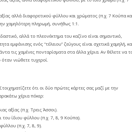
αξίας αλλά διαφορετικού φύλλου και χρώματος (π.χ. 7 Κούπα κα
 την χαμηλότερη πληρωμή, συνήθως 1:1.
εδαστικό, αλλά το πλεονέκτημα του καζίνο είναι σημαντικό,
ητα εμφάνισης ενός “τέλειου” ζεύγους είναι σχετικά χαμηλή, κα
πάντα τις χαμένες πονταρίσματα στα άλλα χέρια. Αν θέλετε να τ
ο όταν νιώθετε τυχεροί.
 Στοιχηματίζετε ότι οι δύο πρώτες κάρτες σας μαζί με την
αρακάτω χέρια πόκερ:
ιας αξίας (π.χ. Τρεις Άσσοι).
 του ίδιου φύλλου (π.χ. 7, 8, 9 Κούπα).
ύλλου (π.χ. 7, 8, 9).