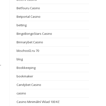
Betfouru Casino
Betportal Casino
betting
BingoBongoStars Casino
Binnarybet Casino
bkschool2.ru 70
blog
,
Bookkeeping
bookmaker
Candybet Casino
casino
Casino Minimální Vklad 100 Kč