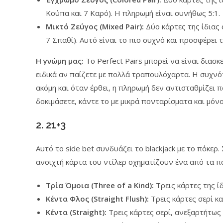
Κούπα και 7 Καρό). Η πληρωμή είναι συνήθως 5:1.
Μικτό Ζεύγος (Mixed Pair):
Δύο κάρτες της ίδιας 
7 Σπαθί). Αυτό είναι το πιο συχνό και προσφέρει
Η γνώμη μας:
Το Perfect Pairs μπορεί να είναι διασκ
ειδικά αν παίζετε με πολλά τραπουλόχαρτα. Η συχνότ
ακόμη και όταν έρθει, η πληρωμή δεν αντισταθμίζει 
δοκιμάσετε, κάντε το με μικρά πονταρίσματα και μόν
2. 21+3
Αυτό το side bet συνδυάζει το blackjack με το πόκερ.
ανοιχτή κάρτα του ντίλερ σχηματίζουν ένα από τα π
Τρία Όμοια (Three of a Kind):
Τρεις κάρτες της ίδ
Κέντα Φλος (Straight Flush):
Τρεις κάρτες σερί και
Κέντα (Straight):
Τρεις κάρτες σερί, ανεξαρτήτως φ