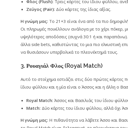
Φλος (Flush):
Τρεις κάρτες του ίδιου φύλλου, ανε
Ζεύγος (Pair):
Δύο κάρτες της ίδιας αξίας.
Η γνώμη μας:
Το 21+3 είναι ένα από τα πιο δημοφιλή
Οι πληρωμές ποικίλλουν ανάλογα με το χέρι πόκερ, με 
υψηλότερες αποδόσεις (συχνά 30:1 ή και παραπάνω)
άλλα side bets, καθιστώντας το μια πιο ελκυστική ε
να θυσιάσουν υπερβολικά το πλεονέκτημά τους.
3. Ρουαγιάλ Φλος (Royal Match)
Αυτό το στοίχημα εστιάζει στις δύο πρώτες κάρτες πο
ίδιου φύλλου και η μία είναι ο Άσσος και η άλλη ο Βα
Royal Match:
Άσσος και Βασιλιάς του ίδιου φύλλο
Match:
Δύο κάρτες του ίδιου φύλλου, αλλά όχι Άσσ
Η γνώμη μας:
Η πιθανότητα να λάβετε Άσσο και Βασιλ
το Royal Match είναι δελεαστική, το πλεονέκτημα του