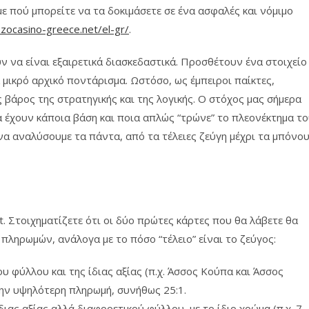
ε πού μπορείτε να τα δοκιμάσετε σε ένα ασφαλές και νόμιμο
zzocasino-greece.net/el-gr/
.
ούν να είναι εξαιρετικά διασκεδαστικά. Προσθέτουν ένα στοιχείο
 μικρό αρχικό ποντάρισμα. Ωστόσο, ως έμπειροι παίκτες,
ς βάρος της στρατηγικής και της λογικής. Ο στόχος μας σήμερα
α έχουν κάποια βάση και ποια απλώς “τρώνε” το πλεονέκτημα τ
 να αναλύσουμε τα πάντα, από τα τέλειες ζεύγη μέχρι τα μπόνο
t. Στοιχηματίζετε ότι οι δύο πρώτες κάρτες που θα λάβετε θα
πληρωμών, ανάλογα με το πόσο “τέλειο” είναι το ζεύγος:
υ φύλλου και της ίδιας αξίας (π.χ. Άσσος Κούπα και Άσσος
την υψηλότερη πληρωμή, συνήθως 25:1.
διας αξίας αλλά διαφορετικού φύλλου, με το ίδιο χρώμα (π.χ. 7