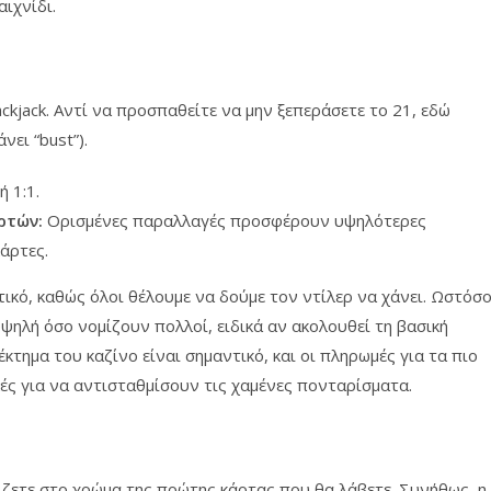
ιχνίδι.
ackjack. Αντί να προσπαθείτε να μην ξεπεράσετε το 21, εδώ
νει “bust”).
 1:1.
ρτών:
Ορισμένες παραλλαγές προσφέρουν υψηλότερες
κάρτες.
τικό, καθώς όλοι θέλουμε να δούμε τον ντίλερ να χάνει. Ωστόσο
υψηλή όσο νομίζουν πολλοί, ειδικά αν ακολουθεί τη βασική
έκτημα του καζίνο είναι σημαντικό, και οι πληρωμές για τα πιο
λές για να αντισταθμίσουν τις χαμένες πονταρίσματα.
τίζετε στο χρώμα της πρώτης κάρτας που θα λάβετε. Συνήθως, η