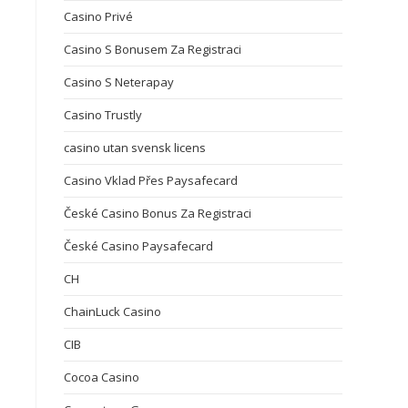
Casino Privé
Casino S Bonusem Za Registraci
Casino S Neterapay
Casino Trustly
casino utan svensk licens
Casino Vklad Přes Paysafecard
České Casino Bonus Za Registraci
České Casino Paysafecard
CH
ChainLuck Casino
CIB
Cocoa Casino