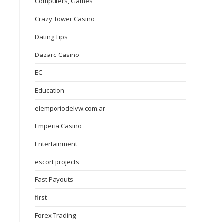
Computers, Games
Crazy Tower Сasino
Dating Tips
Dazard Casino
EC
Education
elemporiodelvw.com.ar
Emperia Casino
Entertainment
escort projects
Fast Payouts
first
Forex Trading