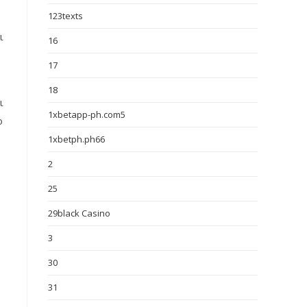
123texts
ι
16
17
18
ι
1xbetapp-ph.com5
ο
1xbetph.ph66
2
25
29black Casino
3
30
31