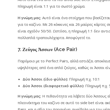
πληρωμή είναι 1:1 για το σωστό χρώμα.
Η γνώμη μας:
Αυτό είναι ένα στοίχημα που βασίζεται
για το καζίνο. Με 26 κόκκινες και 26 μαύρες κάρτες
είναι σχεδόν 50/50. Ωστόσο, η πληρωμή 1:1 δεν αντισ
πολλαπλά τραπουλόχαρτα. Αποφύγετέ το.
7. Ζεύγος Άσσων (Ace Pair)
Παρόμοιο με το Perfect Pairs, αλλά εστιάζει αποκλε
υψηλότερες από ένα απλό ζεύγος, καθώς οι Άσσοι είνα
Δύο Άσσοι (ίδιο φύλλο):
Πληρωμή π.χ. 10:1
Δύο Άσσοι (διαφορετικό φύλλο):
Πληρωμή π.χ. 
Η γνώμη μας:
Η πιθανότητα να λάβετε δύο Άσσους είν
πλεονέκτημα του καζίνο σε αυτό το side bet είναι ακό
Pairs, και η αξία του παραμένει αμφίβολη για τον μέσ