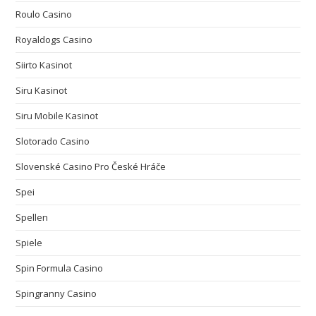
Roulo Casino
Royaldogs Casino
Siirto Kasinot
Siru Kasinot
Siru Mobile Kasinot
Slotorado Casino
Slovenské Casino Pro České Hráče
Spei
Spellen
Spiele
Spin Formula Casino
Spingranny Casino