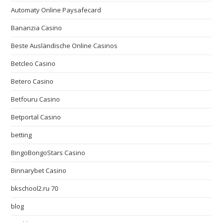
Automaty Online Paysafecard
Bananzia Casino
Beste Ausländische Online Casinos
Betcleo Casino
Betero Casino
Betfouru Casino
Betportal Casino
betting
BingoBongoStars Casino
Binnarybet Casino
bkschool2.ru 70
blog