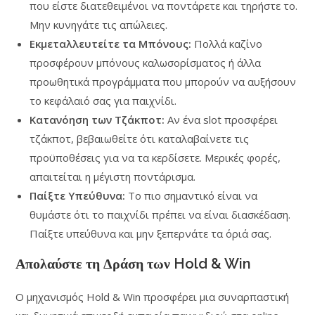
που είστε διατεθειμένοι να ποντάρετε και τηρήστε το.
Μην κυνηγάτε τις απώλειες.
Εκμεταλλευτείτε τα Μπόνους:
Πολλά καζίνο
προσφέρουν μπόνους καλωσορίσματος ή άλλα
προωθητικά προγράμματα που μπορούν να αυξήσουν
το κεφάλαιό σας για παιχνίδι.
Κατανόηση των Τζάκποτ:
Αν ένα slot προσφέρει
τζάκποτ, βεβαιωθείτε ότι καταλαβαίνετε τις
προϋποθέσεις για να τα κερδίσετε. Μερικές φορές,
απαιτείται η μέγιστη ποντάρισμα.
Παίξτε Υπεύθυνα:
Το πιο σημαντικό είναι να
θυμάστε ότι το παιχνίδι πρέπει να είναι διασκέδαση.
Παίξτε υπεύθυνα και μην ξεπερνάτε τα όριά σας.
Απολαύστε τη Δράση των Hold & Win
Ο μηχανισμός Hold & Win προσφέρει μια συναρπαστική