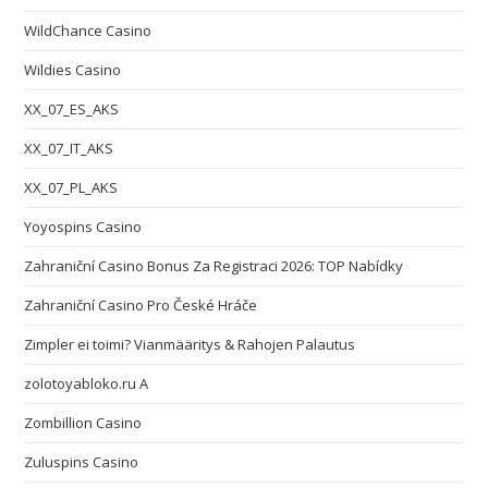
WildChance Casino
Wildies Casino
XX_07_ES_AKS
XX_07_IT_AKS
XX_07_PL_AKS
Yoyospins Casino
Zahraniční Casino Bonus Za Registraci 2026: TOP Nabídky
Zahraniční Casino Pro České Hráče
Zimpler ei toimi? Vianmääritys & Rahojen Palautus
zolotoyabloko.ru A
Zombillion Casino
Zuluspins Casino