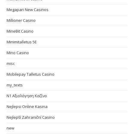
Megapari New Casinos
Millioner Casino
MineBit Casino
Minimitalletus 5E
Mino Casino
misc
Mobilepay Talletus Casino
my_texts
N1 Αξιολόγηση Καζίνο
Nejlepsi Online Kasina
Nejlepší Zahraniční Casino
new