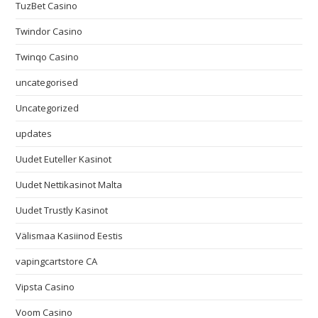
TuzBet Casino
Twindor Casino
Twinqo Casino
uncategorised
Uncategorized
updates
Uudet Euteller Kasinot
Uudet Nettikasinot Malta
Uudet Trustly Kasinot
Välismaa Kasiinod Eestis
vapingcartstore CA
Vipsta Casino
Voom Casino