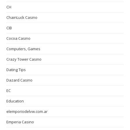
CH
ChainLuck Casino
CIB
Cocoa Casino
Computers, Games
Crazy Tower Сasino
Dating Tips
Dazard Casino
EC
Education
elemporiodelvw.com.ar
Emperia Casino