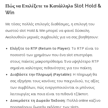
Πώς να Επιλέξετε το Κατάλληλο Slot Hold &
Win
Με τόσες πολλές επιλογές διαθέσιμες, η επιλογή του
σωστού slot Hold & Win μπορεί να φανεί δύσκολη.
Ακολουθούν μερικές συμβουλές για να σας βοηθήσουν:
Ελέγξτε το RTP (Return to Player):
Το RTP είναι το
ποσοστό των χρημάτων που ένα slot επιστρέφει
στους παίκτες μακροπρόθεσμα. Ένα υψηλότερο RTP
σημαίνει καλύτερες πιθανότητες για τον παίκτη.
Διαβάστε την Πληρωμή (Paytable):
Η πληρωμή θα
σας εξηγήσει τους κανόνες του παιχνιδιού, τις αξίες
των συμβόλων, πώς ενεργοποιούνται οι μπόνους
λειτουργίες και ποια είναι τα πιθανά τζάκποτ.
Δοκιμάστε τη Δωρεάν Έκδοση:
Πολλά online καζίνο
προσφέρουν δωρεάν εκδόσεις των slots,