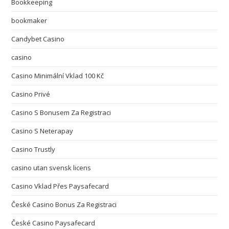
Bookkeeping
bookmaker
Candybet Casino
casino
Casino Minimální Vklad 100 Kč
Casino Privé
Casino S Bonusem Za Registraci
Casino S Neterapay
Casino Trustly
casino utan svensk licens
Casino Vklad Přes Paysafecard
České Casino Bonus Za Registraci
České Casino Paysafecard