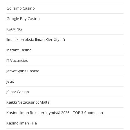
Golisimo Casino
Google Pay Casino
IGAMING
Ilmaiskierroksia Ilman Kierrätystä
Instant Casino
IT Vacancies
JetSetSpins Casino
Jeux
JSlotz Casino
Kaikki Nettikasinot Malta
Kasino Ilman Rekisteröitymistä 2026 – TOP 3 Suomessa
Kasino Ilman Tiliä