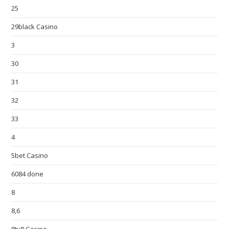
25
29black Casino
3
30
31
32
33
4
5bet Casino
6084 done
8
8,6