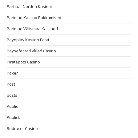
Parhaat Nordea Kasinot
Parimad Kasiino Pakkumised
Parimad Välismaa Kasiinod
Paynplay Kasiino Eesti
Paysafecard Vklad Casino
Piratepots Casino
Poker
Post
posts
Public
Publick
Redracer Casino