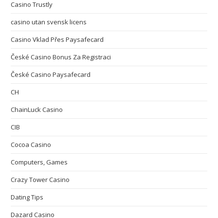
Casino Trustly
casino utan svensk licens
Casino Vklad Přes Paysafecard
České Casino Bonus Za Registraci
České Casino Paysafecard
CH
ChainLuck Casino
CIB
Cocoa Casino
Computers, Games
Crazy Tower Сasino
Dating Tips
Dazard Casino