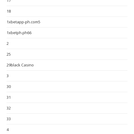
17
18
1xbetapp-ph.com5
1xbetph.ph66
2
25
29black Casino
3
30
31
32
33
4