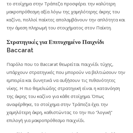
το στοίχημα στην Τράπεζα προσφέρει την καλύτερη
μακροπρόθεσμη αξία λόγω της χαμηλότερης άκρης του
καζίνο, πολλοί παίκτες απολαμβάνουν την απλότητα και
την άμεση πληρωμή του στοιχήματος στον Παίκτη.
Στρατηγικές για Επιτυχημένο Παιχνίδι
Baccarat
Παρόλο που το Baccarat θεωρείται παιχνίδι τύχης,
υπάρχουν στρατηγικές που μπορούν να βελτιώσουν την
εμπειρία και δυνητικά να αυξήσουν τις πιθανότητες
νίκης. Η πιο θεμελιώδης στρατηγική είναι η κατανόηση
της άκρης του καζίνο για κάθε στοίχημα. Όπως
αναφέρθηκε, το στοίχημα στην Τράπεζα έχει την
χαμηλότερη άκρη, καθιστώντας το την πιο “λογική”
επιλογή για μακροπρόθεσμο παιχνίδι.