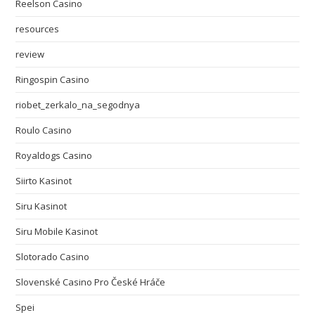
Reelson Casino
resources
review
Ringospin Casino
riobet_zerkalo_na_segodnya
Roulo Casino
Royaldogs Casino
Siirto Kasinot
Siru Kasinot
Siru Mobile Kasinot
Slotorado Casino
Slovenské Casino Pro České Hráče
Spei