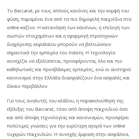
Το Baccarat, με τους απλούς κανόνες και την κομψή του
φύση, παραμένει ένα από τα πιο δημοφιλή παιχνίδια στα
online καζίνο. Η κατανόηση των κανόνων, η επιλογή των
σωστών στοιχημάτων και η εφαρμογή στρατηγικών
διαχείρισης κεφαλαίου μπορούν να βελτιώσουν
σημαντικά την εμπειρία του παίκτη. Η τεχνολογία
συνεχίζει να εξελίσσεται, προσφέροντας όλο και πιο
καθηλωτικές και προσβάσιμες εμπειρίες, ενώ οι αυστηροί
κανονισμοί στην Ελλάδα διασφαλίζουν ένα ασφαλές και
δίκαιο περιβάλλον.
Για τους αναλυτές του κλάδου, η παρακολούθηση της
εξέλιξης του Baccarat, τόσο από άποψη παιχνιδιού όσο
και από άποψη τεχνολογίας και κανονισμών, προσφέρει
πολύτιμες γνώσεις για την ευρύτερη αγορά των online
τυχερών παιχνιδιών. Η συνεχής έμφαση στην ασφάλεια,