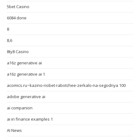
5bet Casino
6084 done
8
8,6
8ty8 Casino
a16z generative ai
a16z generative ai 1
acomics.ru~kazino-riobet-rabotchee-zerkalo-na-segodnya 100
adobe generative ai
ai companion
ai in finance examples 1
AI News