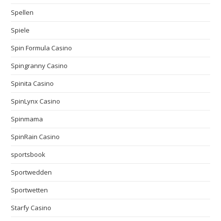
Spellen
Spiele
Spin Formula Casino
Spingranny Casino
Spinita Casino
SpinLynx Casino
Spinmama
SpinRain Casino
sportsbook
Sportwedden
Sportwetten
Starfy Casino