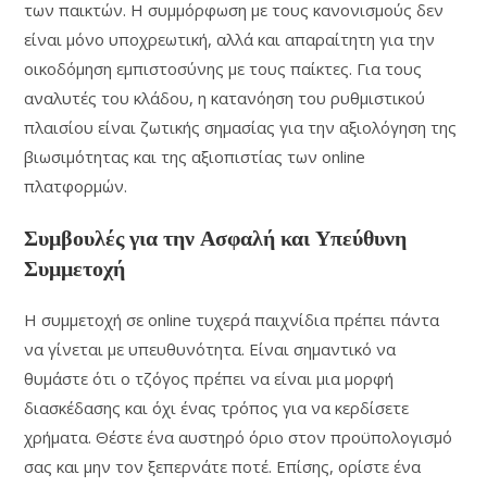
των παικτών. Η συμμόρφωση με τους κανονισμούς δεν
είναι μόνο υποχρεωτική, αλλά και απαραίτητη για την
οικοδόμηση εμπιστοσύνης με τους παίκτες. Για τους
αναλυτές του κλάδου, η κατανόηση του ρυθμιστικού
πλαισίου είναι ζωτικής σημασίας για την αξιολόγηση της
βιωσιμότητας και της αξιοπιστίας των online
πλατφορμών.
Συμβουλές για την Ασφαλή και Υπεύθυνη
Συμμετοχή
Η συμμετοχή σε online τυχερά παιχνίδια πρέπει πάντα
να γίνεται με υπευθυνότητα. Είναι σημαντικό να
θυμάστε ότι ο τζόγος πρέπει να είναι μια μορφή
διασκέδασης και όχι ένας τρόπος για να κερδίσετε
χρήματα. Θέστε ένα αυστηρό όριο στον προϋπολογισμό
σας και μην τον ξεπερνάτε ποτέ. Επίσης, ορίστε ένα