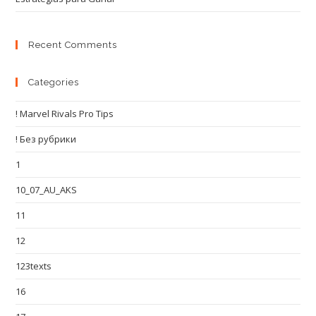
Recent Comments
Categories
! Marvel Rivals Pro Tips
! Без рубрики
1
10_07_AU_AKS
11
12
123texts
16