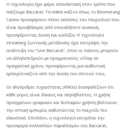
Η τεχνολογία έχει φέρει επανάσταση στον τρόπο που
παίζουμε Baccarat. Τα online καζίνο όπως το Boomerang
Casino προσφέρουν πλέον εκδόσεις του παιχνιδιού που
είναι προσβάσιμες από οποιαδήποτε συσκευή,
προσφέροντας άνεση και ευελιξία. Η τεχνολογία
streaming ζωντανής μετάδοσης έχει επιτρέψει την
ανάπτυξη του “Live Baccarat”, όπου οι παίκτες μπορούν
να αλληλεπιδρούν με πραγματικούς ντίλερ σε
πραγματικό χρόνο, προσφέροντας μια αυθεντική
εμπειρία καζίνο από την άνεση του σπιτιού τους.
Οι αλγόριθμοι τυχαιότητας (RNGs) διασφαλίζουν ότι
κάθε γύρος είναι δίκαιος και απρόβλεπτος. Η χρήση
προηγμένων γραφικών και διεπαφών χρήστη βελτιώνει
την οπτική εμπειρία, καθιστώντας το παιχνίδι πιο
ελκυστικό. Επιπλέον, η τεχνολογία επιτρέπει την
προσφορά πολλαπλών παραλλαγών του Baccarat,