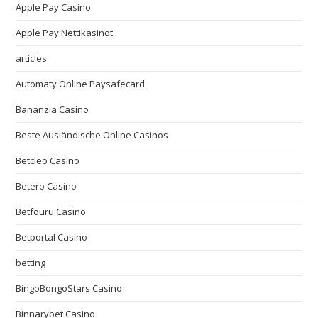
Apple Pay Casino
Apple Pay Nettikasinot
articles
Automaty Online Paysafecard
Bananzia Casino
Beste Ausländische Online Casinos
Betcleo Casino
Betero Casino
Betfouru Casino
Betportal Casino
betting
BingoBongoStars Casino
Binnarybet Casino