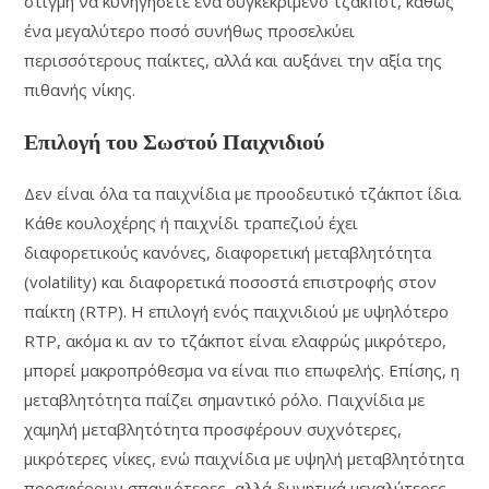
στιγμή να κυνηγήσετε ένα συγκεκριμένο τζάκποτ, καθώς
ένα μεγαλύτερο ποσό συνήθως προσελκύει
περισσότερους παίκτες, αλλά και αυξάνει την αξία της
πιθανής νίκης.
Επιλογή του Σωστού Παιχνιδιού
Δεν είναι όλα τα παιχνίδια με προοδευτικό τζάκποτ ίδια.
Κάθε κουλοχέρης ή παιχνίδι τραπεζιού έχει
διαφορετικούς κανόνες, διαφορετική μεταβλητότητα
(volatility) και διαφορετικά ποσοστά επιστροφής στον
παίκτη (RTP). Η επιλογή ενός παιχνιδιού με υψηλότερο
RTP, ακόμα κι αν το τζάκποτ είναι ελαφρώς μικρότερο,
μπορεί μακροπρόθεσμα να είναι πιο επωφελής. Επίσης, η
μεταβλητότητα παίζει σημαντικό ρόλο. Παιχνίδια με
χαμηλή μεταβλητότητα προσφέρουν συχνότερες,
μικρότερες νίκες, ενώ παιχνίδια με υψηλή μεταβλητότητα
προσφέρουν σπανιότερες, αλλά δυνητικά μεγαλύτερες