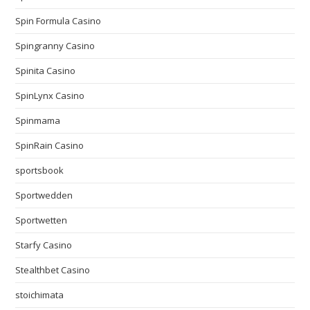
Spin Formula Casino
Spingranny Casino
Spinita Casino
SpinLynx Casino
Spinmama
SpinRain Casino
sportsbook
Sportwedden
Sportwetten
Starfy Casino
Stealthbet Casino
stoichimata