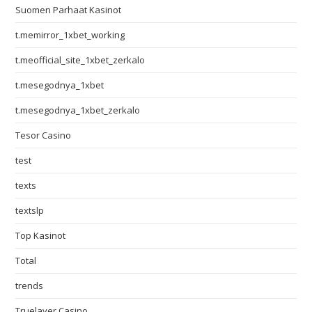
Suomen Parhaat Kasinot
t.memirror_1xbet_working
t.meofficial_site_1xbet_zerkalo
t.mesegodnya_1xbet
t.mesegodnya_1xbet_zerkalo
Tesor Casino
test
texts
textslp
Top Kasinot
Total
trends
Truelayer Casino