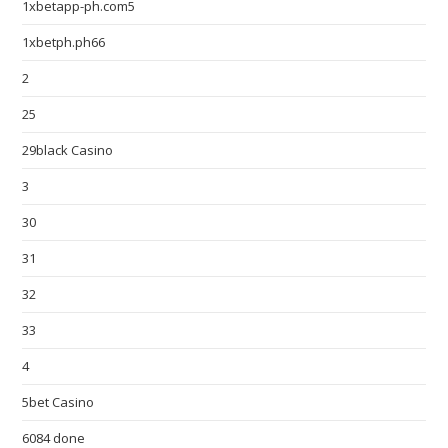
1xbetapp-ph.com5
1xbetph.ph66
2
25
29black Casino
3
30
31
32
33
4
5bet Casino
6084 done