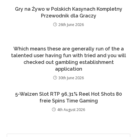
Gry na Żywo w Polskich Kasynach Kompletny
Przewodnik dla Graczy
26th June 2026
Which means these are generally run of the a
talented user having fun with tried and you will
checked out gambling establishment
application
30th June 2026
5-Walzen Slot RTP 96,31% Reel Hot Shots 80
freie Spins Time Gaming
4th August 2026