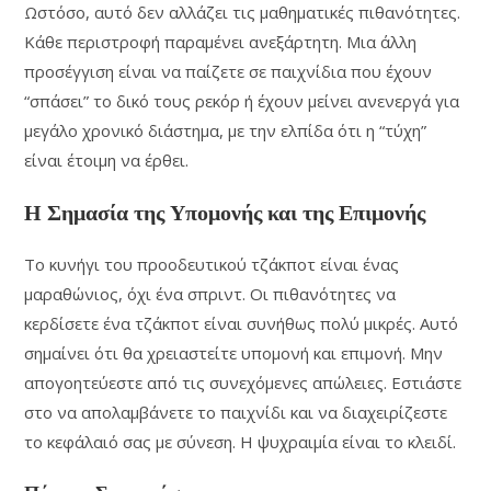
Ωστόσο, αυτό δεν αλλάζει τις μαθηματικές πιθανότητες.
Κάθε περιστροφή παραμένει ανεξάρτητη. Μια άλλη
προσέγγιση είναι να παίζετε σε παιχνίδια που έχουν
“σπάσει” το δικό τους ρεκόρ ή έχουν μείνει ανενεργά για
μεγάλο χρονικό διάστημα, με την ελπίδα ότι η “τύχη”
είναι έτοιμη να έρθει.
Η Σημασία της Υπομονής και της Επιμονής
Το κυνήγι του προοδευτικού τζάκποτ είναι ένας
μαραθώνιος, όχι ένα σπριντ. Οι πιθανότητες να
κερδίσετε ένα τζάκποτ είναι συνήθως πολύ μικρές. Αυτό
σημαίνει ότι θα χρειαστείτε υπομονή και επιμονή. Μην
απογοητεύεστε από τις συνεχόμενες απώλειες. Εστιάστε
στο να απολαμβάνετε το παιχνίδι και να διαχειρίζεστε
το κεφάλαιό σας με σύνεση. Η ψυχραιμία είναι το κλειδί.