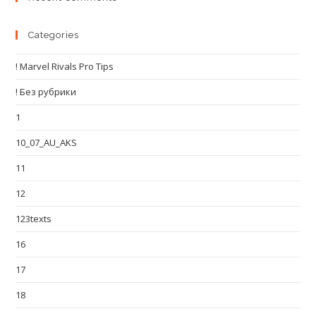
Categories
! Marvel Rivals Pro Tips
! Без рубрики
1
10_07_AU_AKS
11
12
123texts
16
17
18