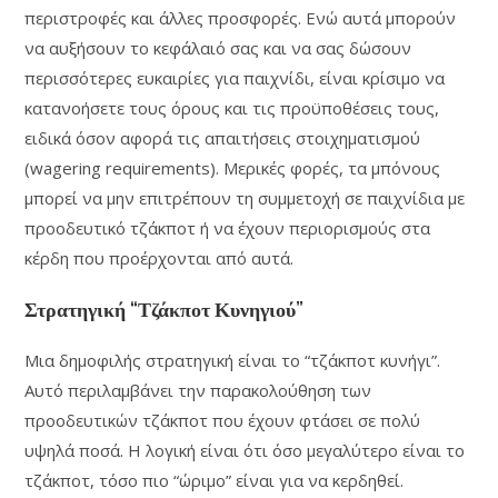
περιστροφές και άλλες προσφορές. Ενώ αυτά μπορούν
να αυξήσουν το κεφάλαιό σας και να σας δώσουν
περισσότερες ευκαιρίες για παιχνίδι, είναι κρίσιμο να
κατανοήσετε τους όρους και τις προϋποθέσεις τους,
ειδικά όσον αφορά τις απαιτήσεις στοιχηματισμού
(wagering requirements). Μερικές φορές, τα μπόνους
μπορεί να μην επιτρέπουν τη συμμετοχή σε παιχνίδια με
προοδευτικό τζάκποτ ή να έχουν περιορισμούς στα
κέρδη που προέρχονται από αυτά.
Στρατηγική “Τζάκποτ Κυνηγιού”
Μια δημοφιλής στρατηγική είναι το “τζάκποτ κυνήγι”.
Αυτό περιλαμβάνει την παρακολούθηση των
προοδευτικών τζάκποτ που έχουν φτάσει σε πολύ
υψηλά ποσά. Η λογική είναι ότι όσο μεγαλύτερο είναι το
τζάκποτ, τόσο πιο “ώριμο” είναι για να κερδηθεί.