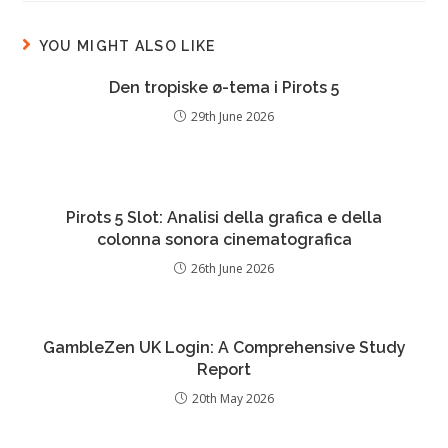
YOU MIGHT ALSO LIKE
Den tropiske ø-tema i Pirots 5
29th June 2026
Pirots 5 Slot: Analisi della grafica e della
colonna sonora cinematografica
26th June 2026
GambleZen UK Login: A Comprehensive Study
Report
20th May 2026