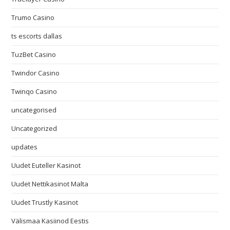
Trumo Casino
ts escorts dallas
TuzBet Casino
Twindor Casino
Twinqo Casino
uncategorised
Uncategorized
updates
Uudet Euteller Kasinot
Uudet Nettikasinot Malta
Uudet Trustly Kasinot
Välismaa Kasiinod Eestis