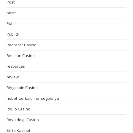
Post
posts
Public
Publick
Redracer Casino
Reelson Casino
resources
review
Ringospin Casino
riobet_zerkalo_na_segodnya
Roulo Casino
Royaldogs Casino
Siirto Kasinot