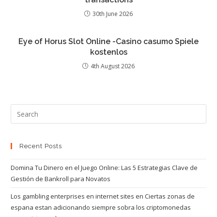
30th June 2026
Eye of Horus Slot Online -Casino casumo Spiele
kostenlos
4th August 2026
Recent Posts
Domina Tu Dinero en el Juego Online: Las 5 Estrategias Clave de
Gestión de Bankroll para Novatos
Los gambling enterprises en internet sites en Ciertas zonas de
espana estan adicionando siempre sobra los criptomonedas