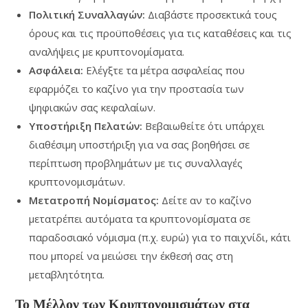
Πολιτική Συναλλαγών:
Διαβάστε προσεκτικά τους
όρους και τις προϋποθέσεις για τις καταθέσεις και τις
αναλήψεις με κρυπτονομίσματα.
Ασφάλεια:
Ελέγξτε τα μέτρα ασφαλείας που
εφαρμόζει το καζίνο για την προστασία των
ψηφιακών σας κεφαλαίων.
Υποστήριξη Πελατών:
Βεβαιωθείτε ότι υπάρχει
διαθέσιμη υποστήριξη για να σας βοηθήσει σε
περίπτωση προβλημάτων με τις συναλλαγές
κρυπτονομισμάτων.
Μετατροπή Νομίσματος:
Δείτε αν το καζίνο
μετατρέπει αυτόματα τα κρυπτονομίσματα σε
παραδοσιακό νόμισμα (π.χ. ευρώ) για το παιχνίδι, κάτι
που μπορεί να μειώσει την έκθεσή σας στη
μεταβλητότητα.
Το Μέλλον των Κρυπτονομισμάτων στα