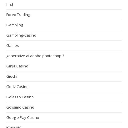
first
Forex Trading
Gambling
Gambling/Casino
Games
generative ai adobe photoshop 3
Ginja Casino
Giochi
Godz Casino
Golazzo Casino
Golisimo Casino
Google Pay Casino
IGAMING