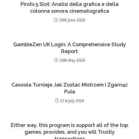
Pirots 5 Slot: Analisi della grafica e della
colonna sonora cinematografica
26th June 2026
GambleZen UK Login: A Comprehensive Study
Report
20th May 2026
Casoola Turnieje Jak Zostać Mistrzem i Zgarnąć
Pula
21st July 2026
Either way, this program is support all of the top
games, provides, and you will Trustly
transactions