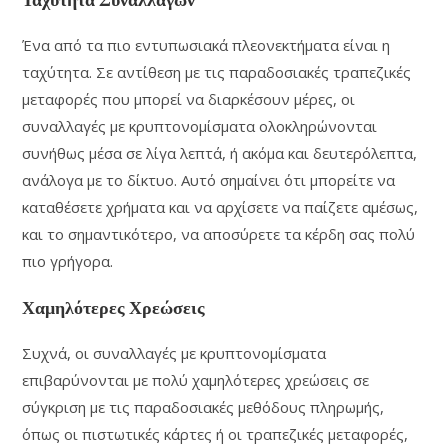
Ένα από τα πιο εντυπωσιακά πλεονεκτήματα είναι η
ταχύτητα. Σε αντίθεση με τις παραδοσιακές τραπεζικές
μεταφορές που μπορεί να διαρκέσουν μέρες, οι
συναλλαγές με κρυπτονομίσματα ολοκληρώνονται
συνήθως μέσα σε λίγα λεπτά, ή ακόμα και δευτερόλεπτα,
ανάλογα με το δίκτυο. Αυτό σημαίνει ότι μπορείτε να
καταθέσετε χρήματα και να αρχίσετε να παίζετε αμέσως,
και το σημαντικότερο, να αποσύρετε τα κέρδη σας πολύ
πιο γρήγορα.
Χαμηλότερες Χρεώσεις
Συχνά, οι συναλλαγές με κρυπτονομίσματα
επιβαρύνονται με πολύ χαμηλότερες χρεώσεις σε
σύγκριση με τις παραδοσιακές μεθόδους πληρωμής,
όπως οι πιστωτικές κάρτες ή οι τραπεζικές μεταφορές,