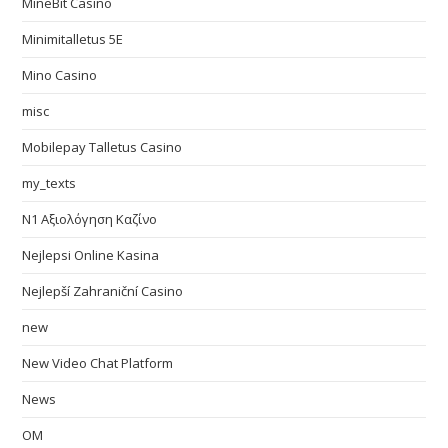
MineBit Casino
Minimitalletus 5E
Mino Casino
misc
Mobilepay Talletus Casino
my_texts
N1 Αξιολόγηση Καζίνο
Nejlepsi Online Kasina
Nejlepší Zahraniční Casino
new
New Video Chat Platform
News
OM