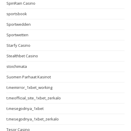
SpinRain Casino
sportsbook
Sportwedden
Sportwetten
Starfy Casino
Stealthbet Casino
stoichimata
Suomen Parhaat Kasinot
t.memirror_1xbet_working
t.meofficial_site_1xbet_zerkalo
t.mesegodnya_1xbet
t.mesegodnya_1xbet_zerkalo
Tesor Casino