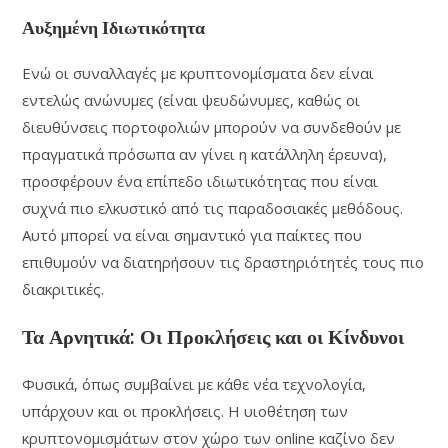
Αυξημένη Ιδιωτικότητα
Ενώ οι συναλλαγές με κρυπτονομίσματα δεν είναι
εντελώς ανώνυμες (είναι ψευδώνυμες, καθώς οι
διευθύνσεις πορτοφολιών μπορούν να συνδεθούν με
πραγματικά πρόσωπα αν γίνει η κατάλληλη έρευνα),
προσφέρουν ένα επίπεδο ιδιωτικότητας που είναι
συχνά πιο ελκυστικό από τις παραδοσιακές μεθόδους.
Αυτό μπορεί να είναι σημαντικό για παίκτες που
επιθυμούν να διατηρήσουν τις δραστηριότητές τους πιο
διακριτικές.
Τα Αρνητικά: Οι Προκλήσεις και οι Κίνδυνοι
Φυσικά, όπως συμβαίνει με κάθε νέα τεχνολογία,
υπάρχουν και οι προκλήσεις. Η υιοθέτηση των
κρυπτονομισμάτων στον χώρο των online καζίνο δεν