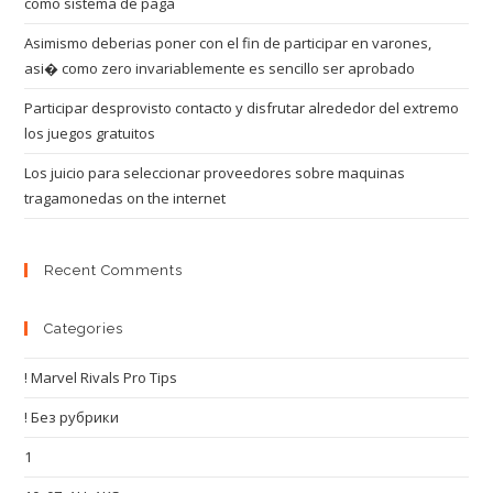
como sistema de paga
Asimismo deberias poner con el fin de participar en varones,
asi� como zero invariablemente es sencillo ser aprobado
Participar desprovisto contacto y disfrutar alrededor del extremo
los juegos gratuitos
Los juicio para seleccionar proveedores sobre maquinas
tragamonedas on the internet
Recent Comments
Categories
! Marvel Rivals Pro Tips
! Без рубрики
1