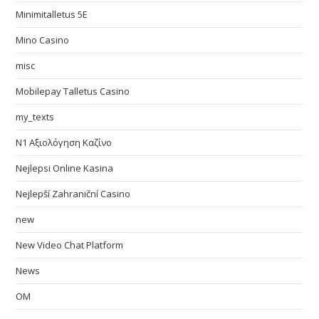
Minimitalletus 5E
Mino Casino
misc
Mobilepay Talletus Casino
my_texts
N1 Αξιολόγηση Καζίνο
Nejlepsi Online Kasina
Nejlepší Zahraniční Casino
new
New Video Chat Platform
News
OM