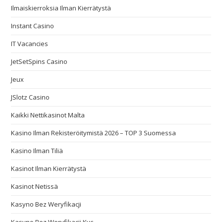
Ilmaiskierroksia Ilman Kierrätystä
Instant Casino
IT Vacancies
JetSetSpins Casino
Jeux
JSlotz Casino
Kaikki Nettikasinot Malta
Kasino Ilman Rekisteröitymistä 2026 – TOP 3 Suomessa
Kasino Ilman Tiliä
Kasinot Ilman Kierrätystä
Kasinot Netissä
Kasyno Bez Weryfikacji