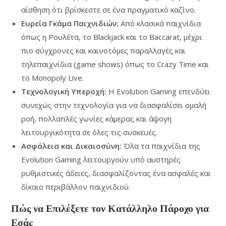
αίσθηση ότι βρίσκεστε σε ένα πραγματικό καζίνο.
Ευρεία Γκάμα Παιχνιδιών:
Από κλασικά παιχνίδια
όπως η Ρουλέτα, το Blackjack και το Baccarat, μέχρι
πιο σύγχρονες και καινοτόμες παραλλαγές και
τηλεπαιχνίδια (game shows) όπως το Crazy Time και
το Monopoly Live.
Τεχνολογική Υπεροχή:
Η Evolution Gaming επενδύει
συνεχώς στην τεχνολογία για να διασφαλίσει ομαλή
ροή, πολλαπλές γωνίες κάμερας και άψογη
λειτουργικότητα σε όλες τις συσκευές.
Ασφάλεια και Δικαιοσύνη:
Όλα τα παιχνίδια της
Evolution Gaming λειτουργούν υπό αυστηρές
ρυθμιστικές άδειες, διασφαλίζοντας ένα ασφαλές και
δίκαιο περιβάλλον παιχνιδιού.
Πώς να Επιλέξετε τον Κατάλληλο Πάροχο για
Εσάς