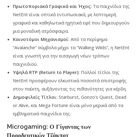
Πρωτοποριακά Γραφικά και Ήχος:
Τα παιχνίδια της
NetEnt είναι οπτικά εντυπωσιακά, με λεπτομερή
γραφικά και καθηλωτικά ηχητικά εφέ που δημιουργούν
μια μοναδική ατμόσφαιρα.
Καινοτόμοι Μηχανισμοί:
Από τα περίφημα
“Avalanche” σύμβολα μέχρι τα “Walking Wilds”, η NetEnt
είναι γνωστή για την εισαγωγή νέων τρόπων
παιχνιδιού.
Υψηλά RTP (Return to Player):
Πολλοί τίτλοι της
NetEnt προσφέρουν ελκυστικά ποσοστά επιστροφής
στον παίκτη, αυξάνοντας τις πιθανότητες για κέρδη.
Δημοφιλείς Τίτλοι:
Starburst, Gonzo’s Quest, Dead
or Alive, και Mega Fortune είναι μόνο μερικά από τα
εμβληματικά παιχνίδια της.
Microgaming: Ο Γίγαντας των
Προοδευτικών Τζάκποτ