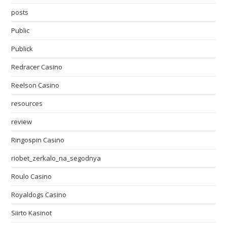
posts
Public
Publick
Redracer Casino
Reelson Casino
resources
review
Ringospin Casino
riobet_zerkalo_na_segodnya
Roulo Casino
Royaldogs Casino
Siirto Kasinot