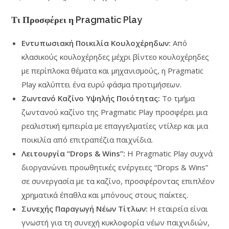
Τι Προσφέρει η Pragmatic Play
Εντυπωσιακή Ποικιλία Κουλοχέρηδων:
Από
κλασικούς κουλοχέρηδες μέχρι βίντεο κουλοχέρηδες
με περίπλοκα θέματα και μηχανισμούς, η Pragmatic
Play καλύπτει ένα ευρύ φάσμα προτιμήσεων.
Ζωντανό Καζίνο Υψηλής Ποιότητας:
Το τμήμα
ζωντανού καζίνο της Pragmatic Play προσφέρει μια
ρεαλιστική εμπειρία με επαγγελματίες ντίλερ και μια
ποικιλία από επιτραπέζια παιχνίδια.
Λειτουργία “Drops & Wins”:
Η Pragmatic Play συχνά
διοργανώνει προωθητικές ενέργειες “Drops & Wins”
σε συνεργασία με τα καζίνο, προσφέροντας επιπλέον
χρηματικά έπαθλα και μπόνους στους παίκτες.
Συνεχής Παραγωγή Νέων Τίτλων:
Η εταιρεία είναι
γνωστή για τη συνεχή κυκλοφορία νέων παιχνιδιών,