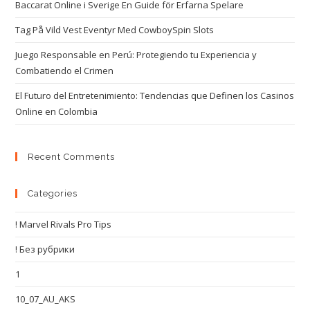
Baccarat Online i Sverige En Guide för Erfarna Spelare
Tag På Vild Vest Eventyr Med CowboySpin Slots
Juego Responsable en Perú: Protegiendo tu Experiencia y
Combatiendo el Crimen
El Futuro del Entretenimiento: Tendencias que Definen los Casinos
Online en Colombia
Recent Comments
Categories
! Marvel Rivals Pro Tips
! Без рубрики
1
10_07_AU_AKS