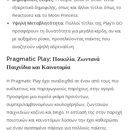
εξαιρετικά δημοφιλής, όπως και άλλοι τίτλοι όπως το
Reactoonz και το Moon Princess.
Υψηλή Μεταβλητότητα:
Πολλοί τίτλοι της Play’n GO
προσφέρουν τη δυνατότητα για μεγάλα κέρδη, αν και
με αυξημένο ρίσκο, προσελκύοντας παίκτες που
αναζητούν υψηλή αδρεναλίνη.
Pragmatic Play: Ποικιλία, Ζωντανά
Παιχνίδια και Καινοτομία
Η Pragmatic Play έχει αναδειχθεί σε έναν από τους πιο
ευέλικτους και παραγωγικούς παρόχους στην αγορά.
Προσφέρει μια ευρεία γκάμα προϊόντων,
συμπεριλαμβανομένων κουλοχέρηδων, ζωντανών
παιχνιδιών καζίνο και bingo. Η εστίασή της στην παροχή
ποιοτικών και καινοτόμων λύσεων την έχει καθιερώσει
ως έναν αγαπημένο πάροχο για πολλούς παίκτες.