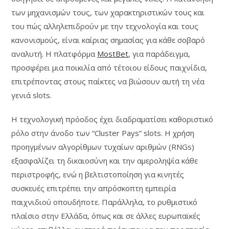
των μηχανισμών τους, των χαρακτηριστικών τους και
του πώς αλληλεπιδρούν με την τεχνολογία και τους
κανονισμούς, είναι καίριας σημασίας για κάθε σοβαρό
αναλυτή. Η πλατφόρμα
MostBet
, για παράδειγμα,
προσφέρει μια ποικιλία από τέτοιου είδους παιχνίδια,
επιτρέποντας στους παίκτες να βιώσουν αυτή τη νέα
γενιά slots.
Η τεχνολογική πρόοδος έχει διαδραματίσει καθοριστικό
ρόλο στην άνοδο των “Cluster Pays” slots. Η χρήση
προηγμένων αλγορίθμων τυχαίων αριθμών (RNGs)
εξασφαλίζει τη δικαιοσύνη και την αμεροληψία κάθε
περιστροφής, ενώ η βελτιστοποίηση για κινητές
συσκευές επιτρέπει την απρόσκοπτη εμπειρία
παιχνιδιού οπουδήποτε. Παράλληλα, το ρυθμιστικό
πλαίσιο στην Ελλάδα, όπως και σε άλλες ευρωπαϊκές