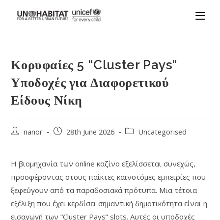
Κορυφαίες 5 “Cluster Pays”
Υποδοχές για Διαφορετικού
Είδους Νίκη
nanor
28th June 2026
Uncategorised
Η βιομηχανία των online καζίνο εξελίσσεται συνεχώς,
προσφέροντας στους παίκτες καινοτόμες εμπειρίες που
ξεφεύγουν από τα παραδοσιακά πρότυπα. Μια τέτοια
εξέλιξη που έχει κερδίσει σημαντική δημοτικότητα είναι η
εισαγωγή των “Cluster Pays” slots. Αυτές οι υποδοχές