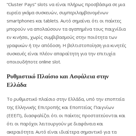
“Cluster Pays” slots να είναι πλήρως προσβάσιμα σε μια
ευρεία γκάμα συσκευών, συμπεριλαμβανομένων
smartphones και tablets. Αυτό σημαίνει ότι οι παίκτες
μπορούν να απολαύσουν τα αγαπημένα τους παιχνίδια
εν κινήσει, χωρίς συμβιβασμούς στην ποιότητα των
γραφικών ή την απόδοση. Η βελτιστοποίηση για κινητές
συσκευές είναι πλέον απαραίτητη για την επιτυχία
οποιουδήποτε online slot.
Ρυθμιστικό Πλαίσιο και Ασφάλεια στην
Ελλάδα
Το ρυθμιστικό πλαίσιο στην Ελλάδα, υπό την εποπτεία
της Ελληνικής Επιτροπής και Εποπτείας Παιγνίων
(ΕΕΕΠ), διασφαλίζει ότι οι παίκτες προστατεύονται και
ότι οι παρόχοι λειτουργούν με διαφάνεια και
ακεραιότητα. Αυτό είναι ιδιαίτερα σημαντικό για τα