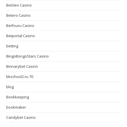
Betcleo Casino
Betero Casino
Betfouru Casino
Betportal Casino
betting
BingoBongoStars Casino
Binnarybet Casino
bkschool2.ru 70
blog
Bookkeeping
bookmaker
Candybet Casino