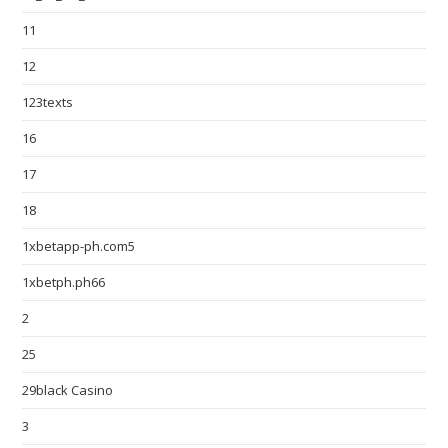
11
12
123texts
16
17
18
1xbetapp-ph.com5
1xbetph.ph66
2
25
29black Casino
3