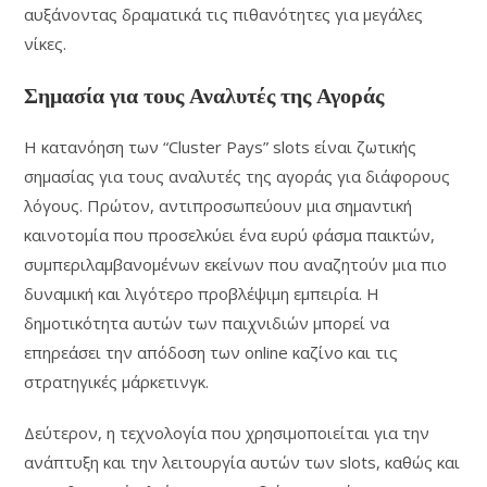
αυξάνοντας δραματικά τις πιθανότητες για μεγάλες
νίκες.
Σημασία για τους Αναλυτές της Αγοράς
Η κατανόηση των “Cluster Pays” slots είναι ζωτικής
σημασίας για τους αναλυτές της αγοράς για διάφορους
λόγους. Πρώτον, αντιπροσωπεύουν μια σημαντική
καινοτομία που προσελκύει ένα ευρύ φάσμα παικτών,
συμπεριλαμβανομένων εκείνων που αναζητούν μια πιο
δυναμική και λιγότερο προβλέψιμη εμπειρία. Η
δημοτικότητα αυτών των παιχνιδιών μπορεί να
επηρεάσει την απόδοση των online καζίνο και τις
στρατηγικές μάρκετινγκ.
Δεύτερον, η τεχνολογία που χρησιμοποιείται για την
ανάπτυξη και την λειτουργία αυτών των slots, καθώς και