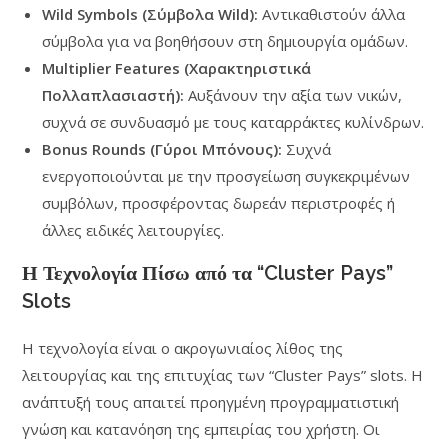
Wild Symbols (Σύμβολα Wild):
Αντικαθιστούν άλλα
σύμβολα για να βοηθήσουν στη δημιουργία ομάδων.
Multiplier Features (Χαρακτηριστικά
Πολλαπλασιαστή):
Αυξάνουν την αξία των νικών,
συχνά σε συνδυασμό με τους καταρράκτες κυλίνδρων.
Bonus Rounds (Γύροι Μπόνους):
Συχνά
ενεργοποιούνται με την προσγείωση συγκεκριμένων
συμβόλων, προσφέροντας δωρεάν περιστροφές ή
άλλες ειδικές λειτουργίες.
Η Τεχνολογία Πίσω από τα “Cluster Pays”
Slots
Η τεχνολογία είναι ο ακρογωνιαίος λίθος της
λειτουργίας και της επιτυχίας των “Cluster Pays” slots. Η
ανάπτυξή τους απαιτεί προηγμένη προγραμματιστική
γνώση και κατανόηση της εμπειρίας του χρήστη. Οι