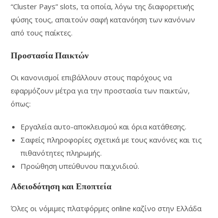
“Cluster Pays” slots, τα οποία, λόγω της διαφορετικής
φύσης τους, απαιτούν σαφή κατανόηση των κανόνων
από τους παίκτες.
Προστασία Παικτών
Οι κανονισμοί επιβάλλουν στους παρόχους να
εφαρμόζουν μέτρα για την προστασία των παικτών,
όπως:
Εργαλεία αυτο-αποκλεισμού και όρια κατάθεσης.
Σαφείς πληροφορίες σχετικά με τους κανόνες και τις
πιθανότητες πληρωμής.
Προώθηση υπεύθυνου παιχνιδιού.
Αδειοδότηση και Εποπτεία
Όλες οι νόμιμες πλατφόρμες online καζίνο στην Ελλάδα