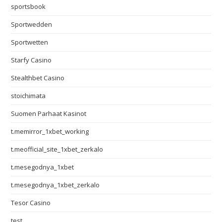
sportsbook
Sportwedden
Sportwetten
Starfy Casino
Stealthbet Casino
stoichimata
Suomen Parhaat Kasinot
t.memirror_1xbet_working
t.meofficial_site_1xbet_zerkalo
t.mesegodnya_1xbet
t.mesegodnya_1xbet_zerkalo
Tesor Casino
test