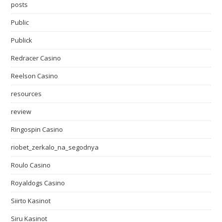
posts
Public
Publick
Redracer Casino
Reelson Casino
resources
review
Ringospin Casino
riobet_zerkalo_na_segodnya
Roulo Casino
Royaldogs Casino
Siirto Kasinot
Siru Kasinot