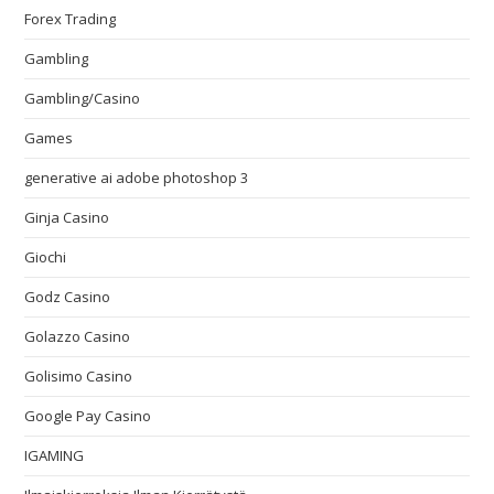
Forex Trading
Gambling
Gambling/Casino
Games
generative ai adobe photoshop 3
Ginja Casino
Giochi
Godz Casino
Golazzo Casino
Golisimo Casino
Google Pay Casino
IGAMING