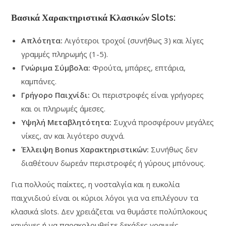
Βασικά Χαρακτηριστικά Κλασικών Slots:
Απλότητα:
Λιγότεροι τροχοί (συνήθως 3) και λίγες
γραμμές πληρωμής (1-5).
Γνώριμα Σύμβολα:
Φρούτα, μπάρες, επτάρια,
καμπάνες.
Γρήγορο Παιχνίδι:
Οι περιστροφές είναι γρήγορες
και οι πληρωμές άμεσες.
Υψηλή Μεταβλητότητα:
Συχνά προσφέρουν μεγάλες
νίκες, αν και λιγότερο συχνά.
Έλλειψη Bonus Χαρακτηριστικών:
Συνήθως δεν
διαθέτουν δωρεάν περιστροφές ή γύρους μπόνους.
Για πολλούς παίκτες, η νοσταλγία και η ευκολία
παιχνιδιού είναι οι κύριοι λόγοι για να επιλέγουν τα
κλασικά slots. Δεν χρειάζεται να θυμάστε πολύπλοκους
κανόνες ή να παρακολουθείτε δεκάδες γραμμές