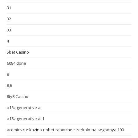
31
32
33
4
5bet Casino
6084 done
8
8,6
8ty8 Casino
a16z generative ai
a16z generative ai 1
acomics.ru~kazino-riobet-rabotchee-zerkalo-na-segodnya 100