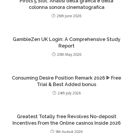
Pirots 5 Slot: Analisi della grafica e della
colonna sonora cinematografica
26th June 2026
GambleZen UK Login: A Comprehensive Study
Report
20th May 2026
Consuming Desire Position Remark 2026 ᐈ Free
Trial & Best Added bonus
24th July 2026
Greatest Totally free Revolves No-deposit
Incentives From the Online casinos Inside 2026
9th August 2026