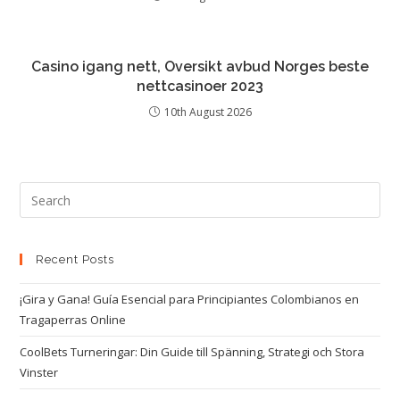
Casino igang nett, Oversikt avbud Norges beste
nettcasinoer 2023
10th August 2026
Recent Posts
¡Gira y Gana! Guía Esencial para Principiantes Colombianos en
Tragaperras Online
CoolBets Turneringar: Din Guide till Spänning, Strategi och Stora
Vinster