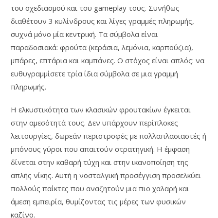
του σχεδιασμού και του gameplay τους. Συνήθως
διαθέτουν 3 κυλίνδρους και λίγες γραμμές πληρωμής,
συχνά μόνο μία κεντρική. Τα σύμβολα είναι
παραδοσιακά: φρούτα (κεράσια, λεμόνια, καρπούζια),
μπάρες, επτάρια και καμπάνες. Ο στόχος είναι απλός: να
ευθυγραμμίσετε τρία ίδια σύμβολα σε μια γραμμή
πληρωμής.
Η ελκυστικότητα των κλασικών φρουτακίων έγκειται
στην αμεσότητά τους. Δεν υπάρχουν περίπλοκες
λειτουργίες, δωρεάν περιστροφές με πολλαπλασιαστές ή
μπόνους γύροι που απαιτούν στρατηγική. Η έμφαση
δίνεται στην καθαρή τύχη και στην ικανοποίηση της
απλής νίκης. Αυτή η νοσταλγική προσέγγιση προσελκύει
πολλούς παίκτες που αναζητούν μια πιο χαλαρή και
άμεση εμπειρία, θυμίζοντας τις μέρες των φυσικών
καζίνο.