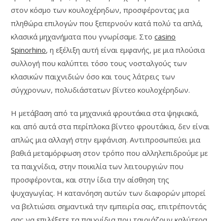
στον κόσμο των κουλοχέρηδων, προσφέροντας μια
πληθώρα επιλογών που ξεπερνούν κατά πολύ τα απλά,
κλασικά μηχανήματα που γνωρίσαμε. Στο
casino
Spinorhino
, η εξέλιξη αυτή είναι εμφανής, με μια πλούσια
συλλογή που καλύπτει τόσο τους νοσταλγούς των
κλασικών παιχνιδιών όσο και τους λάτρεις των
σύγχρονων, πολυδιάστατων βίντεο κουλοχέρηδων.
Η μετάβαση από τα μηχανικά φρουτάκια στα ψηφιακά,
και από αυτά στα περίπλοκα βίντεο φρουτάκια, δεν είναι
απλώς μια αλλαγή στην εμφάνιση. Αντιπροσωπεύει μια
βαθιά μεταμόρφωση στον τρόπο που αλληλεπιδρούμε με
τα παιχνίδια, στην ποικιλία των λειτουργιών που
προσφέρονται, και στην ίδια την αίσθηση της
ψυχαγωγίας. Η κατανόηση αυτών των διαφορών μπορεί
να βελτιώσει σημαντικά την εμπειρία σας, επιτρέποντάς
σας να επιλέξετε τα παιχνίδια που ταιριάζουν καλύτερα