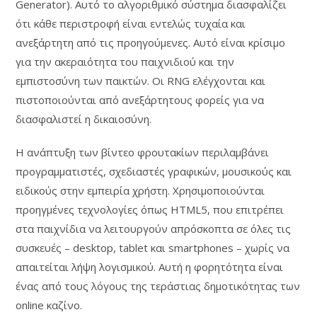
Generator). Αυτό το αλγοριθμικό σύστημα διασφαλίζει
ότι κάθε περιστροφή είναι εντελώς τυχαία και
ανεξάρτητη από τις προηγούμενες. Αυτό είναι κρίσιμο
για την ακεραιότητα του παιχνιδιού και την
εμπιστοσύνη των παικτών. Οι RNG ελέγχονται και
πιστοποιούνται από ανεξάρτητους φορείς για να
διασφαλιστεί η δικαιοσύνη.
Η ανάπτυξη των βίντεο φρουτακίων περιλαμβάνει
προγραμματιστές, σχεδιαστές γραφικών, μουσικούς και
ειδικούς στην εμπειρία χρήστη. Χρησιμοποιούνται
προηγμένες τεχνολογίες όπως HTML5, που επιτρέπει
στα παιχνίδια να λειτουργούν απρόσκοπτα σε όλες τις
συσκευές – desktop, tablet και smartphones – χωρίς να
απαιτείται λήψη λογισμικού. Αυτή η φορητότητα είναι
ένας από τους λόγους της τεράστιας δημοτικότητας των
online καζίνο.