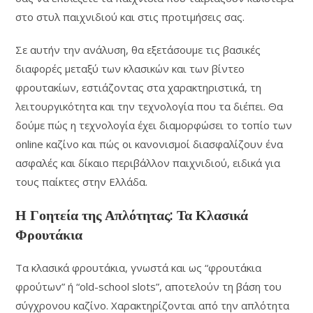
στο στυλ παιχνιδιού και στις προτιμήσεις σας.
Σε αυτήν την ανάλυση, θα εξετάσουμε τις βασικές
διαφορές μεταξύ των κλασικών και των βίντεο
φρουτακίων, εστιάζοντας στα χαρακτηριστικά, τη
λειτουργικότητα και την τεχνολογία που τα διέπει. Θα
δούμε πώς η τεχνολογία έχει διαμορφώσει το τοπίο των
online καζίνο και πώς οι κανονισμοί διασφαλίζουν ένα
ασφαλές και δίκαιο περιβάλλον παιχνιδιού, ειδικά για
τους παίκτες στην Ελλάδα.
Η Γοητεία της Απλότητας: Τα Κλασικά
Φρουτάκια
Τα κλασικά φρουτάκια, γνωστά και ως “φρουτάκια
φρούτων” ή “old-school slots”, αποτελούν τη βάση του
σύγχρονου καζίνο. Χαρακτηρίζονται από την απλότητα