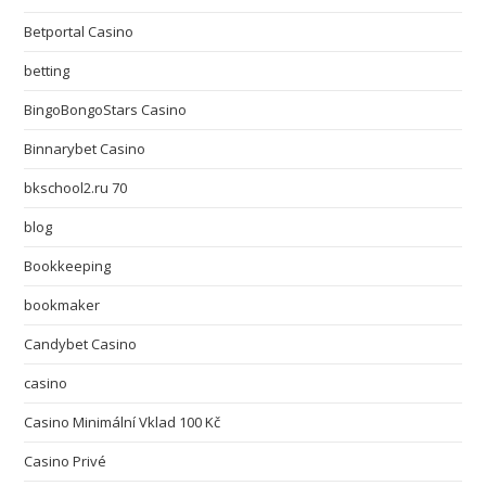
Betportal Casino
betting
BingoBongoStars Casino
Binnarybet Casino
bkschool2.ru 70
blog
Bookkeeping
bookmaker
Candybet Casino
casino
Casino Minimální Vklad 100 Kč
Casino Privé