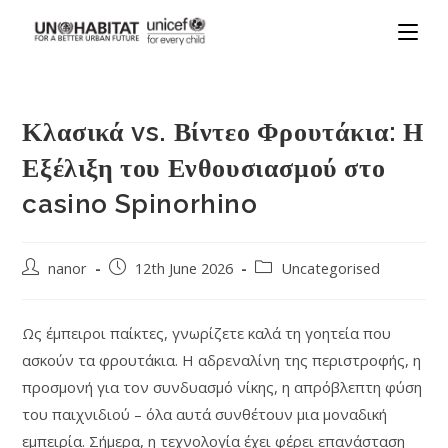
Κλασικά vs. Βίντεο Φρουτάκια: Η
Εξέλιξη του Ενθουσιασμού στο
casino Spinorhino
nanor
12th June 2026
Uncategorised
Ως έμπειροι παίκτες, γνωρίζετε καλά τη γοητεία που
ασκούν τα φρουτάκια. Η αδρεναλίνη της περιστροφής, η
προσμονή για τον συνδυασμό νίκης, η απρόβλεπτη φύση
του παιχνιδιού – όλα αυτά συνθέτουν μια μοναδική
εμπειρία. Σήμερα, η τεχνολογία έχει φέρει επανάσταση