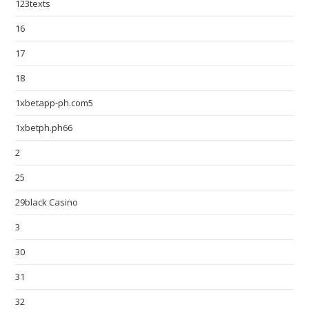
123texts
16
17
18
1xbetapp-ph.com5
1xbetph.ph66
2
25
29black Casino
3
30
31
32