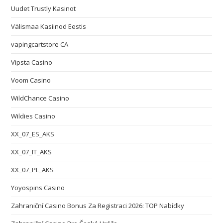
Uudet Trustly Kasinot
Välismaa Kasiinod Eestis
vapingcartstore CA
Vipsta Casino
Voom Casino
WildChance Casino
Wildies Casino
XX_07_ES_AKS
XX_07_IT_AKS
XX_07_PL_AKS
Yoyospins Casino
Zahraniční Casino Bonus Za Registraci 2026: TOP Nabídky