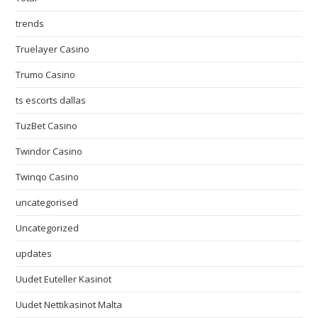
trends
Truelayer Casino
Trumo Casino
ts escorts dallas
TuzBet Casino
Twindor Casino
Twinqo Casino
uncategorised
Uncategorized
updates
Uudet Euteller Kasinot
Uudet Nettikasinot Malta