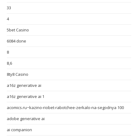
33
4
5bet Casino
6084 done
8
8,6
8ty8 Casino
a16z generative ai
a16z generative ai 1
acomics.ru~kazino-riobet-rabotchee-zerkalo-na-segodnya 100
adobe generative ai
ai companion