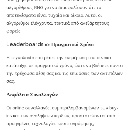
αλγορίθμους RNG για να διασφαλίσουν ότι τα
αποτελέσματα είναι τυχαία και δίκαια. Αυτοί οι
αλγόριθμοι ελέγχονται τακτικά από ανεξάρτητους
φορείς.
Leaderboards σε Πραγματικό Χρόνο
Η τεχνολογία επιτρέπει την ενημέρωση του πίνακα
κατάταξης σε πραγματικό χρόνο, ώστε να βλέπετε πάντα
την τρέχουσα θέση σας και τις επιδόσεις των αντιπάλων
σας.
Ασφάλεια Συναλλαγών
Οι online συναλλαγές, συμπεριλαμβανομένων των buy-
ins και των αναλήψεων κερδών, προστατεύονται από
προηγμένες τεχνολογίες κρυπτογράφησης,