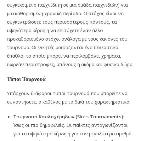
συγκεκριμένο παιχνίδι (ή σε μια ομάδα παιχνιδιών) για
μια καθορισμένη χρονική περίοδο. Ο στόχος είναι να
συγκεντρώσετε τους περισσότερους πόντους, τα
υψηλότερα κέρδη ή να επιτύχετε έναν άλλο
προκαθορισμένο στόχο, ανάλογα με τους κανόνες του
τουρνουά. Οι νικητές μοιράζονται ένα δελεαστικό
έπαθλο, το οποίο μπορεί να περιλαμβάνει χρήματα,
δωρεάν περιστροφές, μπόνους ή ακόμα και φυσικά δώρα.
Τύποι Τουρνουά
Υπάρχουν διάφοροι τύποι τουρνουά που μπορείτε να
συναντήσετε, ο καθένας με τα δικά του χαρακτηριστικά:
Τουρνουά Κουλοχέρηδων (Slots Tournaments):
Ίσως οι πιο δημοφιλείς. Οι παίκτες ανταγωνίζονται
για τα υψηλότερα κέρδη ή για τον μεγαλύτερο αριθμό