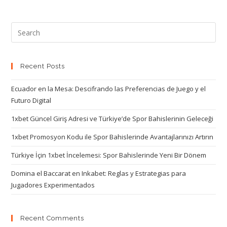
Recent Posts
Ecuador en la Mesa: Descifrando las Preferencias de Juego y el
Futuro Digital
1xbet Güncel Giriş Adresi ve Türkiye’de Spor Bahislerinin Geleceği
1xbet Promosyon Kodu ile Spor Bahislerinde Avantajlarınızı Artırın
Türkiye İçin 1xbet İncelemesi: Spor Bahislerinde Yeni Bir Dönem
Domina el Baccarat en Inkabet: Reglas y Estrategias para
Jugadores Experimentados
Recent Comments