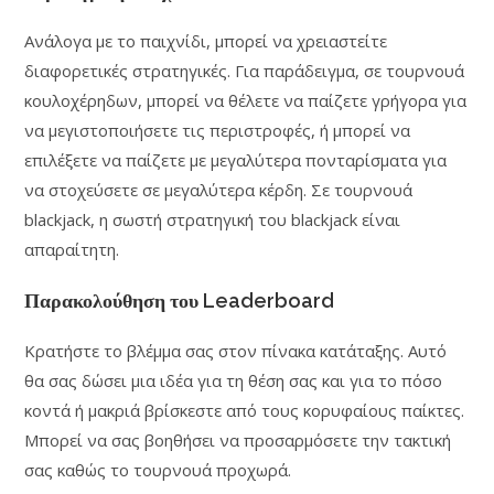
Ανάλογα με το παιχνίδι, μπορεί να χρειαστείτε
διαφορετικές στρατηγικές. Για παράδειγμα, σε τουρνουά
κουλοχέρηδων, μπορεί να θέλετε να παίζετε γρήγορα για
να μεγιστοποιήσετε τις περιστροφές, ή μπορεί να
επιλέξετε να παίζετε με μεγαλύτερα πονταρίσματα για
να στοχεύσετε σε μεγαλύτερα κέρδη. Σε τουρνουά
blackjack, η σωστή στρατηγική του blackjack είναι
απαραίτητη.
Παρακολούθηση του Leaderboard
Κρατήστε το βλέμμα σας στον πίνακα κατάταξης. Αυτό
θα σας δώσει μια ιδέα για τη θέση σας και για το πόσο
κοντά ή μακριά βρίσκεστε από τους κορυφαίους παίκτες.
Μπορεί να σας βοηθήσει να προσαρμόσετε την τακτική
σας καθώς το τουρνουά προχωρά.