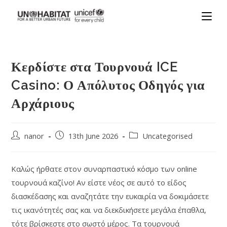
Κερδίστε στα Τουρνουά ICE
Casino: Ο Απόλυτος Οδηγός για
Αρχάριους
nanor
13th June 2026
Uncategorised
Καλώς ήρθατε στον συναρπαστικό κόσμο των online
τουρνουά καζίνο! Αν είστε νέος σε αυτό το είδος
διασκέδασης και αναζητάτε την ευκαιρία να δοκιμάσετε
τις ικανότητές σας και να διεκδικήσετε μεγάλα έπαθλα,
τότε βρίσκεστε στο σωστό μέρος. Τα τουρνουά