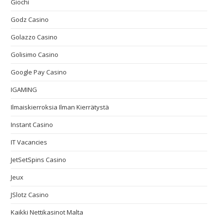
Giochi
Godz Casino
Golazzo Casino
Golisimo Casino
Google Pay Casino
IGAMING
Ilmaiskierroksia Ilman Kierrätystä
Instant Casino
IT Vacancies
JetSetSpins Casino
Jeux
JSlotz Casino
Kaikki Nettikasinot Malta