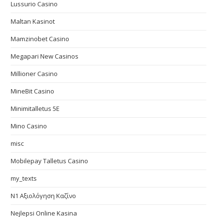
Lussurio Casino
Maltan Kasinot
Mamzinobet Casino
Megapari New Casinos
Millioner Casino
MineBit Casino
Minimitalletus 5E
Mino Casino
misc
Mobilepay Talletus Casino
my_texts
N1 Αξιολόγηση Καζίνο
Nejlepsi Online Kasina