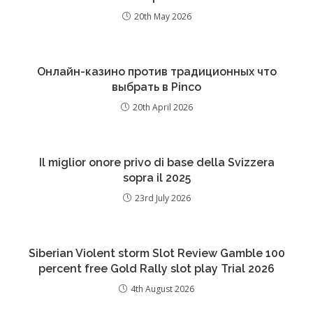
20th May 2026
Онлайн-казино против традиционных что
выбрать в Pinco
20th April 2026
Il miglior onore privo di base della Svizzera
sopra il 2025
23rd July 2026
Siberian Violent storm Slot Review Gamble 100
percent free Gold Rally slot play Trial 2026
4th August 2026