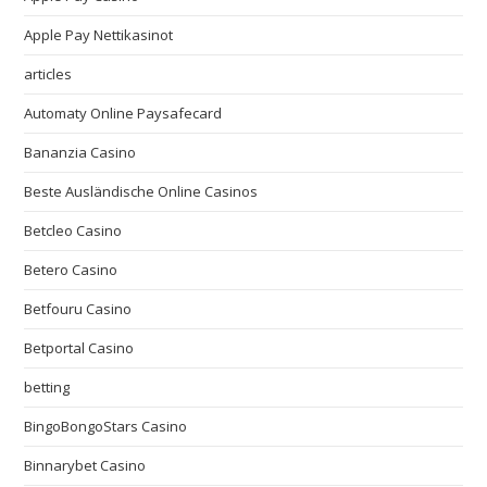
Apple Pay Nettikasinot
articles
Automaty Online Paysafecard
Bananzia Casino
Beste Ausländische Online Casinos
Betcleo Casino
Betero Casino
Betfouru Casino
Betportal Casino
betting
BingoBongoStars Casino
Binnarybet Casino