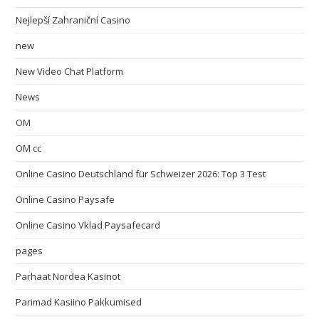
Nejlepší Zahraniční Casino
new
New Video Chat Platform
News
OM
OM cc
Online Casino Deutschland für Schweizer 2026: Top 3 Test
Online Casino Paysafe
Online Casino Vklad Paysafecard
pages
Parhaat Nordea Kasinot
Parimad Kasiino Pakkumised