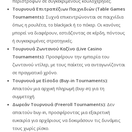
περιστροφών σε συγκεκριμένους κουλοχέρηδες.
Τουρνουά Επιτραπέζιων Παιχνιδιών (Table Games
Tournaments):
Συχνά επικεντρώνονται σε παιχνίδια
όπως η ρουλέτα, το blackjack ή το πόκερ. Οι κανόνες
μπορεί να διαφέρουν, εστιάζοντας σε κέρδη, πόντους
ή συγκεκριμένες στρατηγικές.
Τουρνουά Ζωντανού Καζίνο (Live Casino
Tournaments):
Προσφέρουν την εμπειρία του
ζωντανού ντίλερ, με τους παίκτες να ανταγωνίζονται
σε πραγματικό χρόνο.
Τουρνουά με Είσοδο (Buy-in Tournaments):
Απαιτούν μια αρχική πληρωμή (buy-in) για τη
συμμετοχή.
Δωρεάν Τουρνουά (Freeroll Tournaments):
Δεν
απαιτούν buy-in, προσφέροντας μια εξαιρετική
ευκαιρία για αρχάριους να δοκιμάσουν τις δυνάμεις
τους χωρίς ρίσκο.