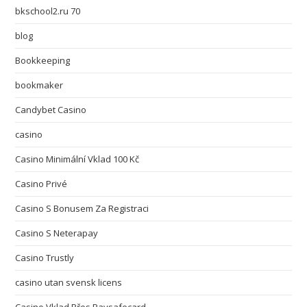
bkschool2.ru 70
blog
Bookkeeping
bookmaker
Candybet Casino
casino
Casino Minimální Vklad 100 Kč
Casino Privé
Casino S Bonusem Za Registraci
Casino S Neterapay
Casino Trustly
casino utan svensk licens