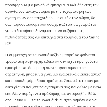
προσφέρουν μια μοναδική εμπειρία, συνδυάζοντας την
αγωνία του ανταγωνισμού με την ευχαρίστηση των
αγαπημένων σας παιχνιδιών. Σε αυτόν τον οδηγό, θα
σας παρουσιάσουμε όλα όσα χρειάζεται να γνωρίζετε
για να ξεκινήσετε δυναμικά και να αυξήσετε τις
πιθανότητές σας για επιτυχία στα τουρνουά του
Casino
ICE
.
Η συμμετοχή σε τουρνουά καζίνο μπορεί να φαίνεται
τρομακτική στην αρχή, ειδικά αν δεν έχετε προηγούμενη
εμπειρία. Ωστόσο, με τη σωστή προετοιμασία και
στρατηγική, μπορεί να γίνει μια εξαιρετικά διασκεδαστική
και προσοδοφόρα δραστηριότητα. Σκεφτείτε το σαν μια
ευκαιρία να παίξετε τα αγαπημένα σας παιχνίδια με έναν
επιπλέον παράγοντα πρόκλησης και ανταμοιβής. Εδώ,
στο Casino ICE, τα τουρνουά είναι σχεδιασμένα για να
προσφέρουν μια δίκαιη και συναρπαστική εμπειρία σε