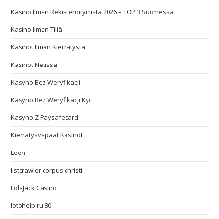
Kasino Ilman Rekisteröitymistä 2026 – TOP 3 Suomessa
Kasino Ilman Tiliä
Kasinot Ilman Kierrätystä
Kasinot Netissä
Kasyno Bez Weryfikacji
Kasyno Bez Weryfikacji Kyc
Kasyno Z Paysafecard
Kierrätysvapaat Kasinot
Leon
listcrawler corpus christi
LolaJack Casino
lotohelp.ru 80