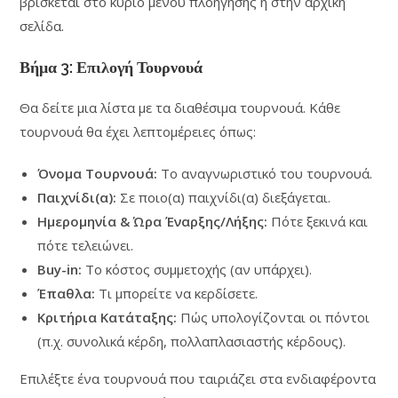
βρίσκεται στο κύριο μενού πλοήγησης ή στην αρχική
σελίδα.
Βήμα 3: Επιλογή Τουρνουά
Θα δείτε μια λίστα με τα διαθέσιμα τουρνουά. Κάθε
τουρνουά θα έχει λεπτομέρειες όπως:
Όνομα Τουρνουά:
Το αναγνωριστικό του τουρνουά.
Παιχνίδι(α):
Σε ποιο(α) παιχνίδι(α) διεξάγεται.
Ημερομηνία & Ώρα Έναρξης/Λήξης:
Πότε ξεκινά και
πότε τελειώνει.
Buy-in:
Το κόστος συμμετοχής (αν υπάρχει).
Έπαθλα:
Τι μπορείτε να κερδίσετε.
Κριτήρια Κατάταξης:
Πώς υπολογίζονται οι πόντοι
(π.χ. συνολικά κέρδη, πολλαπλασιαστής κέρδους).
Επιλέξτε ένα τουρνουά που ταιριάζει στα ενδιαφέροντα