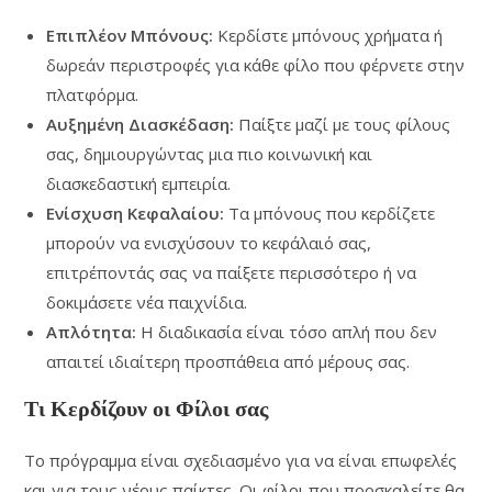
Επιπλέον Μπόνους:
Κερδίστε μπόνους χρήματα ή
δωρεάν περιστροφές για κάθε φίλο που φέρνετε στην
πλατφόρμα.
Αυξημένη Διασκέδαση:
Παίξτε μαζί με τους φίλους
σας, δημιουργώντας μια πιο κοινωνική και
διασκεδαστική εμπειρία.
Ενίσχυση Κεφαλαίου:
Τα μπόνους που κερδίζετε
μπορούν να ενισχύσουν το κεφάλαιό σας,
επιτρέποντάς σας να παίξετε περισσότερο ή να
δοκιμάσετε νέα παιχνίδια.
Απλότητα:
Η διαδικασία είναι τόσο απλή που δεν
απαιτεί ιδιαίτερη προσπάθεια από μέρους σας.
Τι Κερδίζουν οι Φίλοι σας
Το πρόγραμμα είναι σχεδιασμένο για να είναι επωφελές
και για τους νέους παίκτες. Οι φίλοι που προσκαλείτε θα