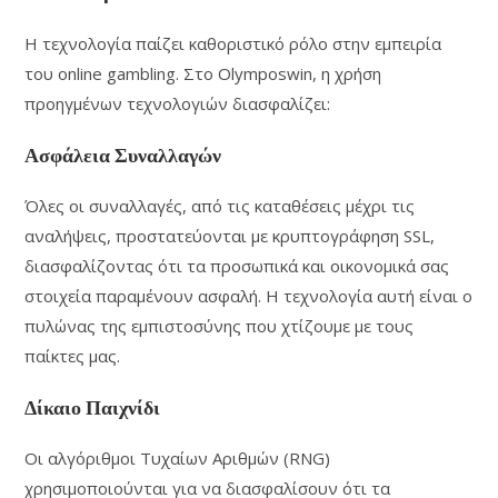
Η τεχνολογία παίζει καθοριστικό ρόλο στην εμπειρία
του online gambling. Στο Olymposwin, η χρήση
προηγμένων τεχνολογιών διασφαλίζει:
Ασφάλεια Συναλλαγών
Όλες οι συναλλαγές, από τις καταθέσεις μέχρι τις
αναλήψεις, προστατεύονται με κρυπτογράφηση SSL,
διασφαλίζοντας ότι τα προσωπικά και οικονομικά σας
στοιχεία παραμένουν ασφαλή. Η τεχνολογία αυτή είναι ο
πυλώνας της εμπιστοσύνης που χτίζουμε με τους
παίκτες μας.
Δίκαιο Παιχνίδι
Οι αλγόριθμοι Τυχαίων Αριθμών (RNG)
χρησιμοποιούνται για να διασφαλίσουν ότι τα