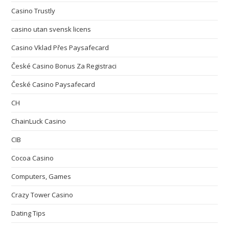
Casino Trustly
casino utan svensk licens
Casino Vklad Přes Paysafecard
České Casino Bonus Za Registraci
České Casino Paysafecard
CH
ChainLuck Casino
CIB
Cocoa Casino
Computers, Games
Crazy Tower Сasino
Dating Tips