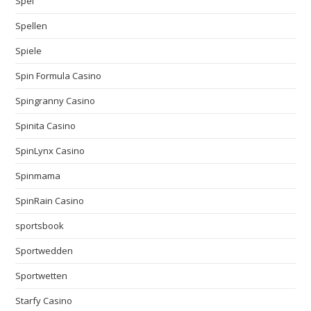
Spei
Spellen
Spiele
Spin Formula Casino
Spingranny Casino
Spinita Casino
SpinLynx Casino
Spinmama
SpinRain Casino
sportsbook
Sportwedden
Sportwetten
Starfy Casino