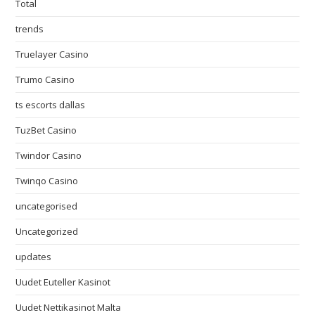
Total
trends
Truelayer Casino
Trumo Casino
ts escorts dallas
TuzBet Casino
Twindor Casino
Twinqo Casino
uncategorised
Uncategorized
updates
Uudet Euteller Kasinot
Uudet Nettikasinot Malta