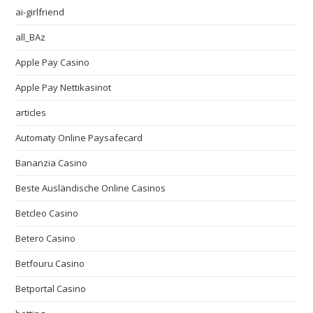
ai-girlfriend
all_BAz
Apple Pay Casino
Apple Pay Nettikasinot
articles
Automaty Online Paysafecard
Bananzia Casino
Beste Ausländische Online Casinos
Betcleo Casino
Betero Casino
Betfouru Casino
Betportal Casino