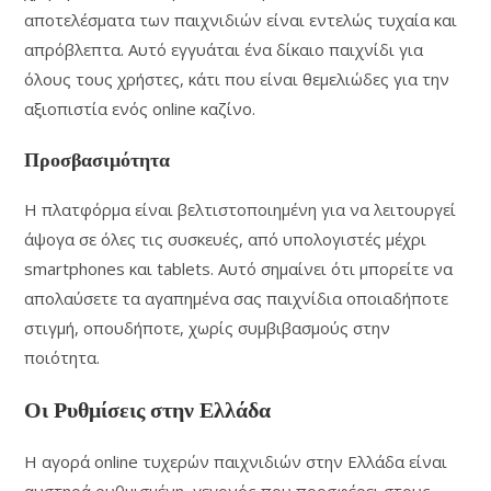
αποτελέσματα των παιχνιδιών είναι εντελώς τυχαία και
απρόβλεπτα. Αυτό εγγυάται ένα δίκαιο παιχνίδι για
όλους τους χρήστες, κάτι που είναι θεμελιώδες για την
αξιοπιστία ενός online καζίνο.
Προσβασιμότητα
Η πλατφόρμα είναι βελτιστοποιημένη για να λειτουργεί
άψογα σε όλες τις συσκευές, από υπολογιστές μέχρι
smartphones και tablets. Αυτό σημαίνει ότι μπορείτε να
απολαύσετε τα αγαπημένα σας παιχνίδια οποιαδήποτε
στιγμή, οπουδήποτε, χωρίς συμβιβασμούς στην
ποιότητα.
Οι Ρυθμίσεις στην Ελλάδα
Η αγορά online τυχερών παιχνιδιών στην Ελλάδα είναι