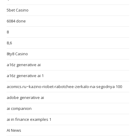
5bet Casino
6084 done
8
8,6
8ty8 Casino
a16z generative ai
a16z generative ai 1
acomics.ru~kazino-riobet-rabotchee-zerkalo-na-segodnya 100
adobe generative ai
ai companion
ai in finance examples 1
AI News