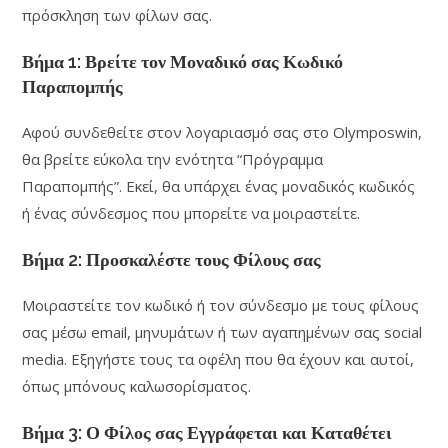
πρόσκληση των φίλων σας.
Βήμα 1: Βρείτε τον Μοναδικό σας Κωδικό
Παραπομπής
Αφού συνδεθείτε στον λογαριασμό σας στο Olymposwin,
θα βρείτε εύκολα την ενότητα “Πρόγραμμα
Παραπομπής”. Εκεί, θα υπάρχει ένας μοναδικός κωδικός
ή ένας σύνδεσμος που μπορείτε να μοιραστείτε.
Βήμα 2: Προσκαλέστε τους Φίλους σας
Μοιραστείτε τον κωδικό ή τον σύνδεσμο με τους φίλους
σας μέσω email, μηνυμάτων ή των αγαπημένων σας social
media. Εξηγήστε τους τα οφέλη που θα έχουν και αυτοί,
όπως μπόνους καλωσορίσματος.
Βήμα 3: Ο Φίλος σας Εγγράφεται και Καταθέτει