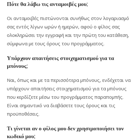
Πότε θα λάβω τις ανταμοιβές μου;
Οι ανταμοιβές πιστώνονται συνήθως στον λογαριασμό
σας εντός λίγων ωρών ή ημερών, αφού ο φίλος σας
ολοκληρώσει την εγγραφή και την πρώτη του κατάθεση,
σύμφωνα με τους όρους του προγράμματος.
Υπάρχουν απαιτήσεις στοιχηματισμού για τα
μπόνους;
Ναι, όπως και με τα περισσότερα μπόνους, ενδέχεται να
υπάρχουν απαιτήσεις στοιχηματισμού για τα μπόνους
που κερδίζετε μέσω του προγράμματος παραπομπής.
Είναι σημαντικό να διαβάσετε τους όρους και τις
προϋποθέσεις.
Τι γίνεται αν ο φίλος μου δεν χρησιμοποιήσει τον
κωδικό μου;