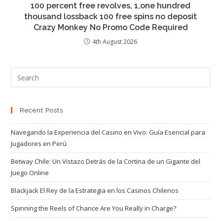
100 percent free revolves, 1,one hundred
thousand lossback 100 free spins no deposit
Crazy Monkey No Promo Code Required
4th August 2026
Recent Posts
Navegando la Experiencia del Casino en Vivo: Guía Esencial para
Jugadores en Perú
Betway Chile: Un Vistazo Detrás de la Cortina de un Gigante del
Juego Online
Blackjack El Rey de la Estrategia en los Casinos Chilenos
Spinning the Reels of Chance Are You Really in Charge?