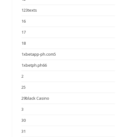
123texts
16
17
18
1xbetapp-ph.com5
1xbetph.ph66
2
25
29black Casino
3
30
31