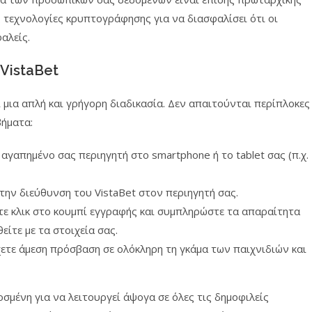
ς τεχνολογίες κρυπτογράφησης για να διασφαλίσει ότι οι
αλείς.
 VistaBet
ι μια απλή και γρήγορη διαδικασία. Δεν απαιτούνται περίπλοκες
βήματα:
αγαπημένο σας περιηγητή στο smartphone ή το tablet σας (π.χ.
ην διεύθυνση του VistaBet στον περιηγητή σας.
τε κλικ στο κουμπί εγγραφής και συμπληρώστε τα απαραίτητα
είτε με τα στοιχεία σας.
χετε άμεση πρόσβαση σε ολόκληρη τη γκάμα των παιχνιδιών και
σμένη για να λειτουργεί άψογα σε όλες τις δημοφιλείς