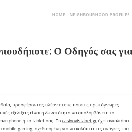
HOME
NEIGHBOURHOOD PROFILES
πουδήποτε: Ο Οδηγός σας γι
ραγδαία, προσφέροντας πλέον στους παίκτες πρωτόγνωρες
τικές εξελίξεις είναι η δυνατότητα να απολαμβάνετε τα
martphone ή το tablet σας. Το
casinovistabet.gr
έχει αγκαλιάσει
α mobile gaming, σχεδιασμένη για να καλύπτει τις ανάγκες του