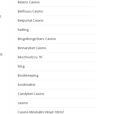
Betero Casino
Betfouru Casino
ε
Betportal Casino
betting
BingoBongoStars Casino
Binnarybet Casino
να
bkschool2.ru 70
blog
Bookkeeping
bookmaker
Candybet Casino
casino
Casino Minimální Vklad 100 Kč