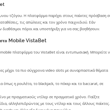
Bet
θυνου τζόγου. Η πλατφόρμα παρέχει στους παίκτες πρόσβαση σ
αταθέσεις, τις απώλειες και τον χρόνο παιχνιδιού. Εάν
ν διαθέσιμοι πόροι και υποστήριξη για να σας βοηθήσουν.
 στο Mobile VistaBet
 mobile πλατφόρμα του VistaBet είναι εντυπωσιακή. Μπορείτε 
ς μέχρι τα πιο σύγχρονα video slots με συναρπαστικά θέματα
 όπως η ρουλέτα, το blackjack, το πόκερ και το baccarat, σε
ίνο με πραγματικούς ντίλερ σε πραγματικό χρόνο. Παίξτε
νίδια, αλληλεπιδρώντας με τους ντίλερ και τους άλλους παίκτες.