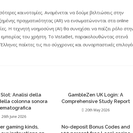
σότερες καινοτομίες. Αναμένεται να δούμε βελτιώσεις στην
υξημένης πραγματικότητας (AR) να ενσωματώνονται στα online
ες. Η τεχνητή νοημοσύνη (AI) θα συνεχίσει να παίζει ρόλο στη
 εμπειρίας του χρήστη. Το VistaBet, παρακολουθώντας στενά
ς Έλληνες παίκτες τις πιο σύγχρονες και συναρπαστικές επιλογέ
 Slot: Analisi della
GambleZen UK Login: A
 della colonna sonora
Comprehensive Study Report
nematografica
20th May 2026
26th June 2026
er gaming kinds,
No-deposit Bonus Codes and