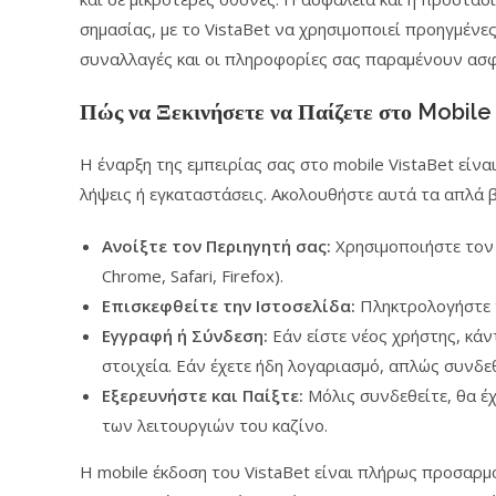
σημασίας, με το VistaBet να χρησιμοποιεί προηγμένε
συναλλαγές και οι πληροφορίες σας παραμένουν ασφ
Πώς να Ξεκινήσετε να Παίζετε στο Mobile
Η έναρξη της εμπειρίας σας στο mobile VistaBet είνα
λήψεις ή εγκαταστάσεις. Ακολουθήστε αυτά τα απλά 
Ανοίξτε τον Περιηγητή σας:
Χρησιμοποιήστε τον 
Chrome, Safari, Firefox).
Επισκεφθείτε την Ιστοσελίδα:
Πληκτρολογήστε τ
Εγγραφή ή Σύνδεση:
Εάν είστε νέος χρήστης, κάν
στοιχεία. Εάν έχετε ήδη λογαριασμό, απλώς συνδεθ
Εξερευνήστε και Παίξτε:
Μόλις συνδεθείτε, θα έ
των λειτουργιών του καζίνο.
Η mobile έκδοση του VistaBet είναι πλήρως προσαρμο