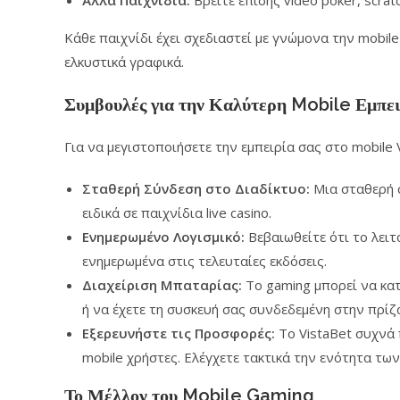
Άλλα Παιχνίδια:
Βρείτε επίσης video poker, scratc
Κάθε παιχνίδι έχει σχεδιαστεί με γνώμονα την mobil
ελκυστικά γραφικά.
Συμβουλές για την Καλύτερη Mobile Εμπει
Για να μεγιστοποιήσετε την εμπειρία σας στο mobile
Σταθερή Σύνδεση στο Διαδίκτυο:
Μια σταθερή σ
ειδικά σε παιχνίδια live casino.
Ενημερωμένο Λογισμικό:
Βεβαιωθείτε ότι το λειτ
ενημερωμένα στις τελευταίες εκδόσεις.
Διαχείριση Μπαταρίας:
Το gaming μπορεί να κα
ή να έχετε τη συσκευή σας συνδεδεμένη στην πρίζ
Εξερευνήστε τις Προσφορές:
Το VistaBet συχνά 
mobile χρήστες. Ελέγχετε τακτικά την ενότητα τ
Το Μέλλον του Mobile Gaming