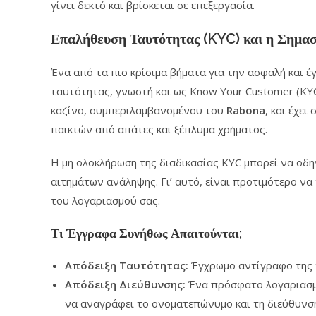
γίνει δεκτό και βρίσκεται σε επεξεργασία.
Επαλήθευση Ταυτότητας (KYC) και η Σημασ
Ένα από τα πιο κρίσιμα βήματα για την ασφαλή και έ
ταυτότητας, γνωστή και ως Know Your Customer (KYC)
καζίνο, συμπεριλαμβανομένου του
Rabona
, και έχε
παικτών από απάτες και ξέπλυμα χρήματος.
Η μη ολοκλήρωση της διαδικασίας KYC μπορεί να οδη
αιτημάτων ανάληψης. Γι’ αυτό, είναι προτιμότερο να
του λογαριασμού σας.
Τι Έγγραφα Συνήθως Απαιτούνται;
Απόδειξη Ταυτότητας:
Έγχρωμο αντίγραφο της τ
Απόδειξη Διεύθυνσης:
Ένα πρόσφατο λογαριασμό
να αναγράφει το ονοματεπώνυμο και τη διεύθυνσή