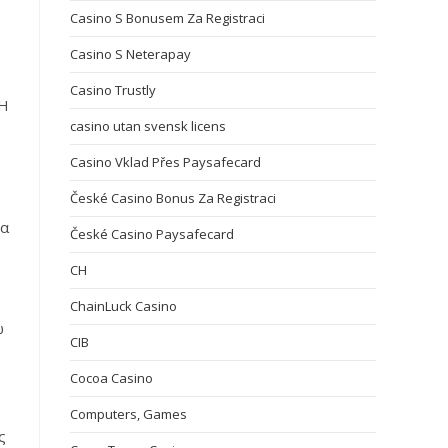
Casino S Bonusem Za Registraci
Casino S Neterapay
Casino Trustly
 Η
casino utan svensk licens
Casino Vklad Přes Paysafecard
České Casino Bonus Za Registraci
τα
České Casino Paysafecard
CH
ChainLuck Casino
ώ
CIB
Cocoa Casino
Computers, Games
ς