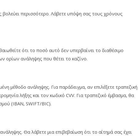
ας βολεύει περισσότερο. Λάβετε υπόψη σας τους χρόνους
βαιωθείτε ότι το ποσό αυτό δεν υπερβαίνει το διαθέσιμο
ων ορίων ανάληψης που θέτει το καζίνο.
μένη μέθοδο ανάληψης. Για παράδειγμα, αν επιλέξετε τραπεζική
ερομηνία λήξης και τον κωδικό CVV. Για τραπεζικό έμβασμα, θα
σμού (IBAN, SWIFT/BIC).
 ανάληψης. Θα λάβετε μια επιβεβαίωση ότι το αίτημά σας έχει