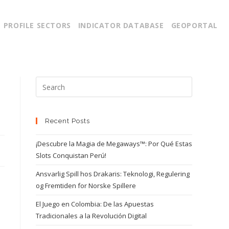
PROFILE SECTORS
INDICATOR DATABASE
GEOPORTAL
Recent Posts
¡Descubre la Magia de Megaways™: Por Qué Estas
Slots Conquistan Perú!
Ansvarlig Spill hos Drakaris: Teknologi, Regulering
og Fremtiden for Norske Spillere
El Juego en Colombia: De las Apuestas
Tradicionales a la Revolución Digital