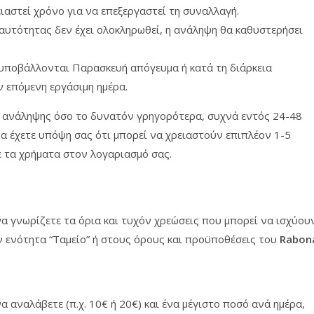
ιαστεί χρόνο για να επεξεργαστεί τη συναλλαγή.
αυτότητας δεν έχει ολοκληρωθεί, η ανάληψη θα καθυστερήσει
υποβάλλονται Παρασκευή απόγευμα ή κατά τη διάρκεια
 επόμενη εργάσιμη ημέρα.
 ανάληψης όσο το δυνατόν γρηγορότερα, συχνά εντός 24-48
να έχετε υπόψη σας ότι μπορεί να χρειαστούν επιπλέον 1-5
τε τα χρήματα στον λογαριασμό σας.
α γνωρίζετε τα όρια και τυχόν χρεώσεις που μπορεί να ισχύουν
ν ενότητα “Ταμείο” ή στους όρους και προϋποθέσεις του
Rabon
 αναλάβετε (π.χ. 10€ ή 20€) και ένα μέγιστο ποσό ανά ημέρα,