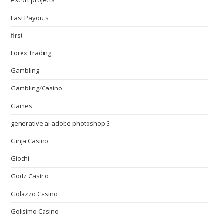
escort projects
Fast Payouts
first
Forex Trading
Gambling
Gambling/Casino
Games
generative ai adobe photoshop 3
Ginja Casino
Giochi
Godz Casino
Golazzo Casino
Golisimo Casino