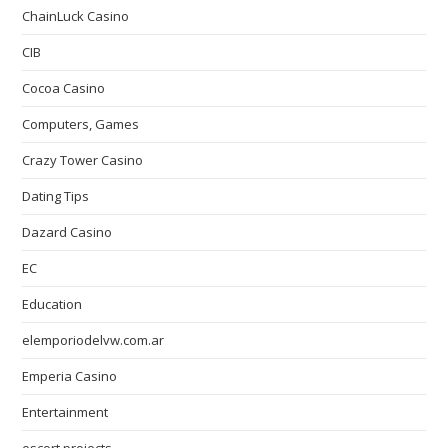
ChainLuck Casino
CIB
Cocoa Casino
Computers, Games
Crazy Tower Сasino
Dating Tips
Dazard Casino
EC
Education
elemporiodelvw.com.ar
Emperia Casino
Entertainment