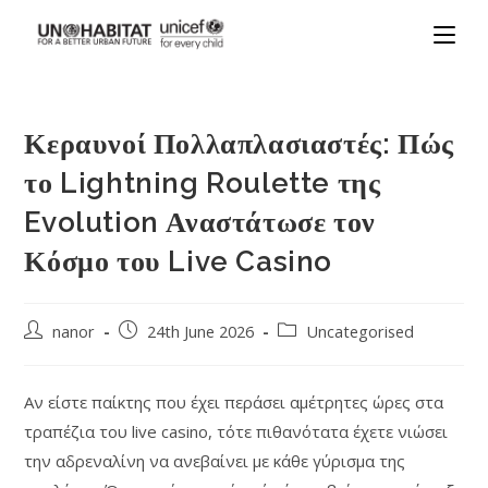
Κεραυνοί Πολλαπλασιαστές: Πώς
το Lightning Roulette της
Evolution Αναστάτωσε τον
Κόσμο του Live Casino
nanor
24th June 2026
Uncategorised
Αν είστε παίκτης που έχει περάσει αμέτρητες ώρες στα
τραπέζια του live casino, τότε πιθανότατα έχετε νιώσει
την αδρεναλίνη να ανεβαίνει με κάθε γύρισμα της