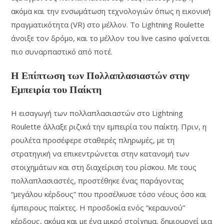
ακόμα και την ενσωμάτωση τεχνολογιών όπως η εικονική
πραγματικότητα (VR) στο μέλλον. Το Lightning Roulette
άνοιξε τον δρόμο, και το μέλλον του live casino φαίνεται
πιο συναρπαστικό από ποτέ.
Η Επίπτωση των Πολλαπλασιαστών στην
Εμπειρία του Παίκτη
Η εισαγωγή των πολλαπλασιαστών στο Lightning
Roulette άλλαξε ριζικά την εμπειρία του παίκτη. Πριν, η
ρουλέτα προσέφερε σταθερές πληρωμές, με τη
στρατηγική να επικεντρώνεται στην κατανομή των
στοιχημάτων και στη διαχείριση του ρίσκου. Με τους
πολλαπλασιαστές, προστέθηκε ένας παράγοντας
“μεγάλου κέρδους” που προσέλκυσε τόσο νέους όσο και
έμπειρους παίκτες. Η προσδοκία ενός “κεραυνού”
κέρδους, ακόμα και με ένα μικρό στοίχημα, δημιουργεί μια