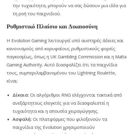
την τυχαιότητα, μπορούν να σας δώσουν μια ιδέα για
τη ροή του παιχνιδιού.
Ρυθμιστικό Πλαίσιο και Δικαιοσύνη
Η Evolution Gaming λειτουργεί υπό αυστηρές άδειες και
κανονισμούς από κορυφαίους ρυθμιστικούς φορείς
παγκοσμίως, όπως η UK Gambling Commission και η Malta
Gaming Authority. Αυτό διασφαλίζει ότι τα παιχνίδια
τους, συμπεριλαμβανομένου του Lightning Roulette,
είναι:
Δίκαια:
Οι αλγόριθμοι RNG ελέγχονται τακτικά από
ανεξάρτητους ελεγκτές για να διασφαλιστεί η
τυχαιότητα και η απουσία χειραγώγησης.
Ασφαλή:
Οι πλατφόρμες που φιλοξενούν τα
παιχνίδια της Evolution χρησιμοποιούν