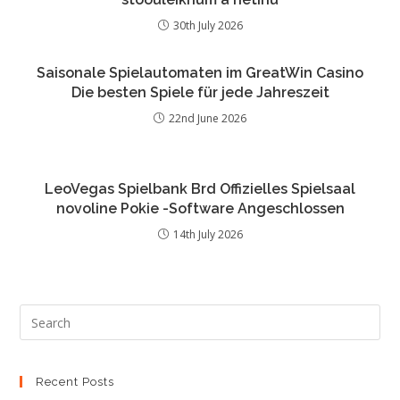
30th July 2026
Saisonale Spielautomaten im GreatWin Casino
Die besten Spiele für jede Jahreszeit
22nd June 2026
LeoVegas Spielbank Brd Offizielles Spielsaal
novoline Pokie -Software Angeschlossen
14th July 2026
Recent Posts