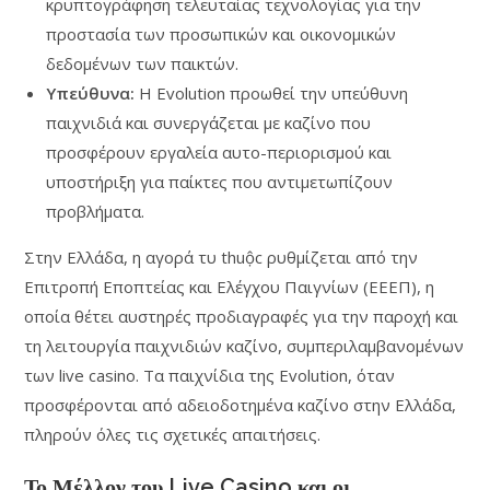
κρυπτογράφηση τελευταίας τεχνολογίας για την
προστασία των προσωπικών και οικονομικών
δεδομένων των παικτών.
Υπεύθυνα:
Η Evolution προωθεί την υπεύθυνη
παιχνιδιά και συνεργάζεται με καζίνο που
προσφέρουν εργαλεία αυτο-περιορισμού και
υποστήριξη για παίκτες που αντιμετωπίζουν
προβλήματα.
Στην Ελλάδα, η αγορά τυ thuộc ρυθμίζεται από την
Επιτροπή Εποπτείας και Ελέγχου Παιγνίων (ΕΕΕΠ), η
οποία θέτει αυστηρές προδιαγραφές για την παροχή και
τη λειτουργία παιχνιδιών καζίνο, συμπεριλαμβανομένων
των live casino. Τα παιχνίδια της Evolution, όταν
προσφέρονται από αδειοδοτημένα καζίνο στην Ελλάδα,
πληρούν όλες τις σχετικές απαιτήσεις.
Το Μέλλον του Live Casino και οι