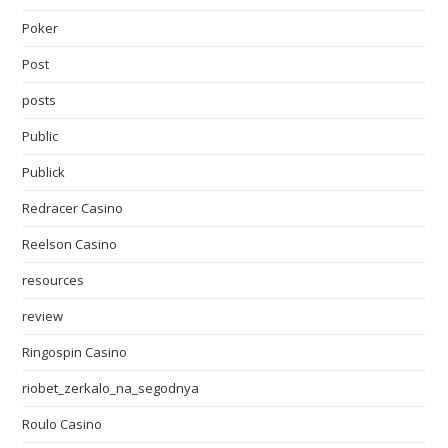
Poker
Post
posts
Public
Publick
Redracer Casino
Reelson Casino
resources
review
Ringospin Casino
riobet_zerkalo_na_segodnya
Roulo Casino