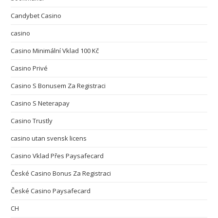
Candybet Casino
casino
Casino Minimální Vklad 100 Kč
Casino Privé
Casino S Bonusem Za Registraci
Casino S Neterapay
Casino Trustly
casino utan svensk licens
Casino Vklad Přes Paysafecard
České Casino Bonus Za Registraci
České Casino Paysafecard
CH