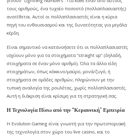
γίνουν “Lightning Numbers”. Για κάθε έναν από αυτούς
τους αριθμούς, ένα τυχαίο ποσοστό (πολλαπλασιαστής)
ανατίθεται. Αυτοί οι πολλαπλασιαστές είναι η κύρια
πηγή του ενθουσιασμού και της δυνατότητας για μεγάλα
κέρδη.
Είναι σημαντικό να κατανοήσετε ότι οι πολλαπλασιαστές
ισχύουν μόνο για τα στοιχήματα “straight up” (δηλαδή,
στοιχήματα σε έναν μόνο αριθμό). Όλα τα άλλα είδη
στοιχημάτων, όπως κόκκινο/μαύρο, μονά/ζυγό, ή
στοιχήματα σε ομάδες αριθμών, πληρώνουν με την
τυπική αναλογία της ρουλέτας, χωρίς πολλαπλασιαστές.
Αυτή η διάκριση είναι κρίσιμη για τη στρατηγική σας.
Η Τεχνολογία Πίσω από την “Κεραυνική” Εμπειρία
Η Evolution Gaming είναι γνωστή για την πρωτοποριακή
της τεχνολογία στον χώρο του live casino, και το