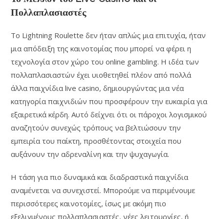
Πολλαπλασιαστές
Το Lightning Roulette δεν ήταν απλώς μια επιτυχία, ήταν
μια απόδειξη της καινοτομίας που μπορεί να φέρει η
τεχνολογία στον χώρο του online gambling. Η ιδέα των
πολλαπλασιαστών έχει υιοθετηθεί πλέον από πολλά
άλλα παιχνίδια live casino, δημιουργώντας μια νέα
κατηγορία παιχνιδιών που προσφέρουν την ευκαιρία για
εξαιρετικά κέρδη. Αυτό δείχνει ότι οι πάροχοι λογισμικού
αναζητούν συνεχώς τρόπους να βελτιώσουν την
εμπειρία του παίκτη, προσθέτοντας στοιχεία που
αυξάνουν την αδρεναλίνη και την ψυχαγωγία.
Η τάση για πιο δυναμικά και διαδραστικά παιχνίδια
αναμένεται να συνεχιστεί. Μπορούμε να περιμένουμε
περισσότερες καινοτομίες, ίσως με ακόμη πιο
εξελιγμένους πολλαπλασιαστές, νέες λειτουργίες, ή