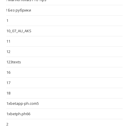
! Без рубрики
1
10_07_AU_AKS
11
12
123texts
16
17
18
1xbetapp-ph.com5
1xbetph.ph66
2