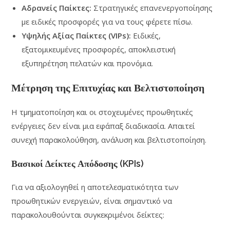
Αδρανείς Παίκτες:
Στρατηγικές επανενεργοποίησης
με ειδικές προσφορές για να τους φέρετε πίσω.
Υψηλής Αξίας Παίκτες (VIPs):
Ειδικές,
εξατομικευμένες προσφορές, αποκλειστική
εξυπηρέτηση πελατών και προνόμια.
Μέτρηση της Επιτυχίας και Βελτιστοποίηση
Η τμηματοποίηση και οι στοχευμένες προωθητικές
ενέργειες δεν είναι μια εφάπαξ διαδικασία. Απαιτεί
συνεχή παρακολούθηση, ανάλυση και βελτιστοποίηση.
Βασικοί Δείκτες Απόδοσης (KPIs)
Για να αξιολογηθεί η αποτελεσματικότητα των
προωθητικών ενεργειών, είναι σημαντικό να
παρακολουθούνται συγκεκριμένοι δείκτες: