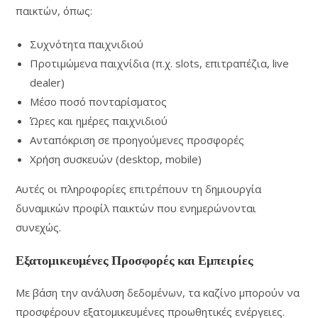
παικτών, όπως:
Συχνότητα παιχνιδιού
Προτιμώμενα παιχνίδια (π.χ. slots, επιτραπέζια, live
dealer)
Μέσο ποσό πονταρίσματος
Ώρες και ημέρες παιχνιδιού
Ανταπόκριση σε προηγούμενες προσφορές
Χρήση συσκευών (desktop, mobile)
Αυτές οι πληροφορίες επιτρέπουν τη δημιουργία
δυναμικών προφίλ παικτών που ενημερώνονται
συνεχώς.
Εξατομικευμένες Προσφορές και Εμπειρίες
Με βάση την ανάλυση δεδομένων, τα καζίνο μπορούν να
προσφέρουν εξατομικευμένες προωθητικές ενέργειες.