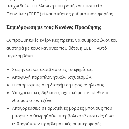
παιχνιδιών. Η Ελληνική Επιτροπή και Εποπτεία
Παιγνίων (ΕΕΕΠ) είναι ο κύριος ρυθμιστικός φορέας.
Συμμόρφωση με τους Κανόνες Προώθησης
Οι προωθητικές ενέργειες πρέπει να συμμορφώνονται
αυστηρά με τους κανόνες που θέτει η ΕΕΕΠ. Αυτό
περιλαμβάνει:
Σαφήνεια και ακρίβεια στις διαφημίσεις.
Αποφυγή παραπλανητικών ισχυρισμών.
Περιορισμούς στη διαφήμιση προς ανηλίκους.
Υποχρεωτικές δηλώσεις σχετικά με τον κίνδυνο
εθισμού στον τζόγο.
Απαγορεύσεις σε ορισμένες μορφές μπόνους που
μπορεί να θεωρηθούν υπερβολικά ελκυστικές ή να
ενθαρρύνουν προβληματικές συμπεριφορές.