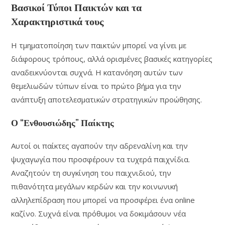
Βασικοί Τύποι Παικτών και τα
Χαρακτηριστικά τους
Η τμηματοποίηση των παικτών μπορεί να γίνει με
διάφορους τρόπους, αλλά ορισμένες βασικές κατηγορίες
αναδεικνύονται συχνά. Η κατανόηση αυτών των
θεμελιωδών τύπων είναι το πρώτο βήμα για την
ανάπτυξη αποτελεσματικών στρατηγικών προώθησης.
Ο “Ενθουσιώδης” Παίκτης
Αυτοί οι παίκτες αγαπούν την αδρεναλίνη και την
ψυχαγωγία που προσφέρουν τα τυχερά παιχνίδια.
Αναζητούν τη συγκίνηση του παιχνιδιού, την
πιθανότητα μεγάλων κερδών και την κοινωνική
αλληλεπίδραση που μπορεί να προσφέρει ένα online
καζίνο. Συχνά είναι πρόθυμοι να δοκιμάσουν νέα