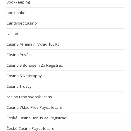
Bookkeeping
bookmaker
Candybet Casino
casino
Casino Minimální Vklad 100 Kč
Casino Privé
Casino S Bonusem Za Registraci
Casino S Neterapay
Casino Trustly
casino utan svensk licens
Casino Vklad Přes Paysafecard
České Casino Bonus Za Registraci
České Casino Paysafecard