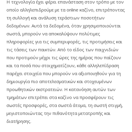
Η τεχνολογία έχει φέρει επανάσταση στον τρόπο με τον
οποίο αλληλεπιδρούμε με τα online καζίνο, επιτρέποντας
τη συλλογή και ανάλυση τεράστιων ποσοτήτων
δεδομένων. Αυτά τα δεδομένα, όταν χρησιμοποιούνται
σωστά, μπορούν να αποκαλύψουν πολύτιμες
πληροφορίες για τις συμπεριφορές, τις προτιμήσεις και
τις τάσεις των παικτών. Από το είδος των παιχνιδιών
που προτιμούν μέχρι τις ώρες της ημέρας που παίζουν
και τα ποσά που στοιχηματίζουν, κάθε αλληλεπίδραση
παρέχει στοιχεία που μπορούν να αξιοποιηθούν για τη
δημιουργία πιο αποτελεσματικών και στοχευμένων
προωθητικών εκστρατειών. Η κατανόηση αυτών των
τμημάτων επιτρέπει στα καζίνο να προσφέρουν τις
σωστές προσφορές, στα σωστά άτομα, τη σωστή στιγμή,
μεγιστοποιώντας την πιθανότητα μετατροπής και
διατήρησης.