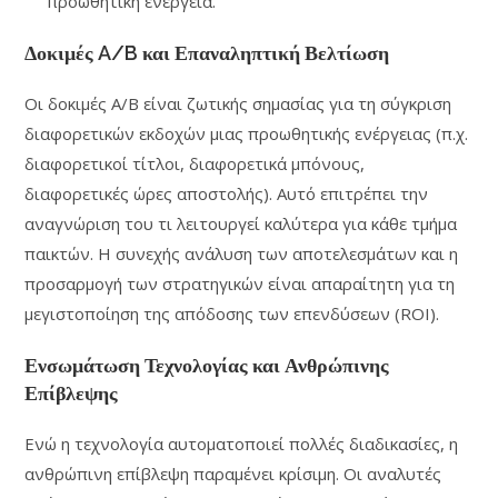
προωθητική ενέργεια.
Δοκιμές A/B και Επαναληπτική Βελτίωση
Οι δοκιμές A/B είναι ζωτικής σημασίας για τη σύγκριση
διαφορετικών εκδοχών μιας προωθητικής ενέργειας (π.χ.
διαφορετικοί τίτλοι, διαφορετικά μπόνους,
διαφορετικές ώρες αποστολής). Αυτό επιτρέπει την
αναγνώριση του τι λειτουργεί καλύτερα για κάθε τμήμα
παικτών. Η συνεχής ανάλυση των αποτελεσμάτων και η
προσαρμογή των στρατηγικών είναι απαραίτητη για τη
μεγιστοποίηση της απόδοσης των επενδύσεων (ROI).
Ενσωμάτωση Τεχνολογίας και Ανθρώπινης
Επίβλεψης
Ενώ η τεχνολογία αυτοματοποιεί πολλές διαδικασίες, η
ανθρώπινη επίβλεψη παραμένει κρίσιμη. Οι αναλυτές