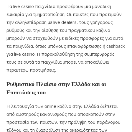
Τα live casino παιχνίδια προσφέρουν μια μοναδική
ευκαιρία για τμηματοποίηση. Οι παίκτες που προτιμούν
την αλληλεπίδραση με live dealers, τους γρήγορους
ρυθμούς και την αίσθηση του πραγματικού καζίνο
μπορούν να στοχευθούν με ειδικές προσφορές για αυτά
τα παιχνίδια, όπως μπόνους επαναφόρτωσης ή cashback
για live casino. Η παρακολούθηση της συμπεριφοράς
τους σε αυτά τα παιχνίδια μπορεί να αποκαλύψει
περαιτέρω προτιμήσεις.
Ρυθμιστικό Πλαίσιο στην Ελλάδα και οι
Επιπτώσεις του
Η λειτουργία των online καζίνο στην Ελλάδα διέπεται
από αυστηρούς κανονισμούς που αποσκοπούν στην
προστασία των παικτών, την πρόληψη του παράνομου
τζόγου και τη διασφάλιση της ακεραιότητας των