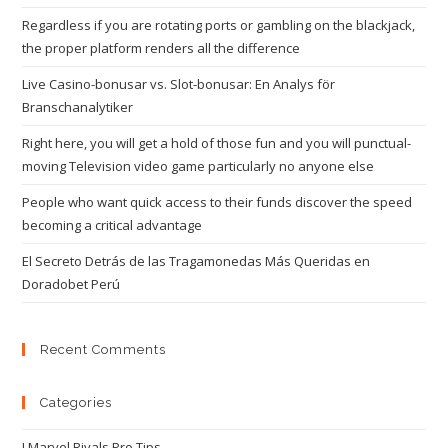
Regardless if you are rotating ports or gambling on the blackjack,
the proper platform renders all the difference
Live Casino-bonusar vs. Slot-bonusar: En Analys för
Branschanalytiker
Right here, you will get a hold of those fun and you will punctual-
moving Television video game particularly no anyone else
People who want quick access to their funds discover the speed
becoming a critical advantage
El Secreto Detrás de las Tragamonedas Más Queridas en
Doradobet Perú
Recent Comments
Categories
! Marvel Rivals Pro Tips