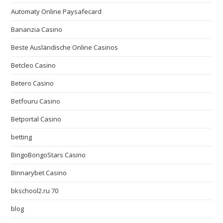
Automaty Online Paysafecard
Bananzia Casino
Beste Ausländische Online Casinos
Betcleo Casino
Betero Casino
Betfouru Casino
Betportal Casino
betting
BingoBongoStars Casino
Binnarybet Casino
bkschool2.ru 70
blog