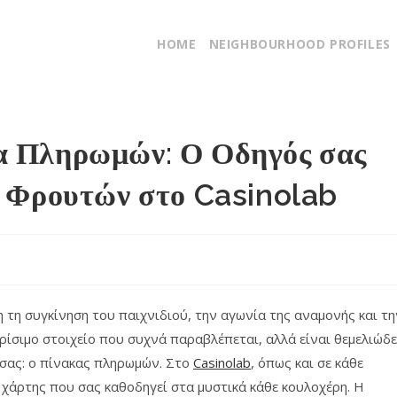
HOME
NEIGHBOURHOOD PROFILES
α Πληρωμών: Ο Οδηγός σας
ν Φρουτών στο Casinolab
η τη συγκίνηση του παιχνιδιού, την αγωνία της αναμονής και τη
κρίσιμο στοιχείο που συχνά παραβλέπεται, αλλά είναι θεμελιώδ
 σας: ο πίνακας πληρωμών. Στο
Casinolab
, όπως και σε κάθε
ο χάρτης που σας καθοδηγεί στα μυστικά κάθε κουλοχέρη. Η