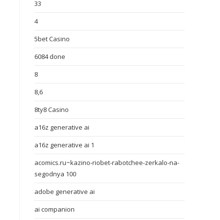
33
4
5bet Casino
6084 done
8
8,6
8ty8 Casino
a16z generative ai
a16z generative ai 1
acomics.ru~kazino-riobet-rabotchee-zerkalo-na-
segodnya 100
adobe generative ai
ai companion