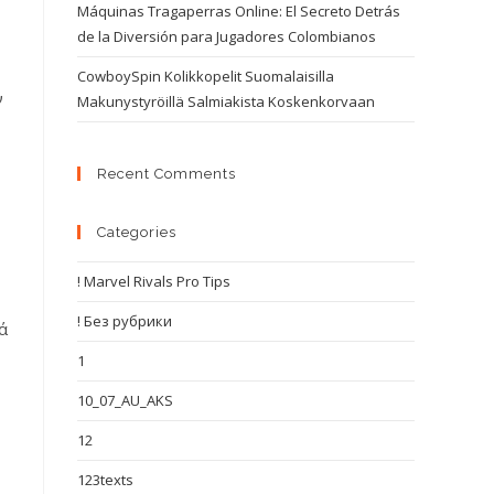
Máquinas Tragaperras Online: El Secreto Detrás
de la Diversión para Jugadores Colombianos
CowboySpin Kolikkopelit Suomalaisilla
ν
Makunystyröillä Salmiakista Koskenkorvaan
Recent Comments
Categories
! Marvel Rivals Pro Tips
! Без рубрики
ά
1
10_07_AU_AKS
12
123texts