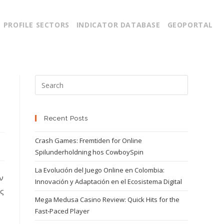
PROFILE SECTORS
INDICATOR DATABASE
GEOPORTAL
Recent Posts
Crash Games: Fremtiden for Online
Spilunderholdning hos CowboySpin
La Evolución del Juego Online en Colombia:
ν
Innovación y Adaptación en el Ecosistema Digital
ες
Mega Medusa Casino Review: Quick Hits for the
Fast‑Paced Player