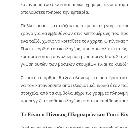
κατανόησή του δεν είναι απλώς χρήσιμη, είναι απαρα
απολαύσετε πλήρως την εμπειρία.
Πολλοί παίκτες, εστιάζοντας στην οπτική γοητεία 
χρόνο για να εμβαθύνουν στις λεπτομέρειες που προ
ένα ταξίδι χωρίς να κοιτάξετε τον χάρτη. Ο πίνακας
Είναι η καρδιά του κουλοχέρη, που αποκαλύπτει πώς
και ποια είναι η συνολική δομή του παιχνιδιού. Στην
γνώση αυτών των βασικών στοιχείων είναι το κλειδί γ
Σε αυτό το άρθρο, θα ξεδιαλύνουμε τα μυστήρια του
να τον κατανοήσετε αποτελεσματικά, ειδικά όταν πα
στοιχεία, από τα σύμβολα μέχρι τις γραμμές πληρωμή
προσεγγίζετε κάθε κουλοχέρη με αυτοπεποίθηση και 
Τι Είναι ο Πίνακας Πληρωμών και Γιατί Είν
Ο πίνακας πληρωμών, γνωστός και ως “paytable” στα 