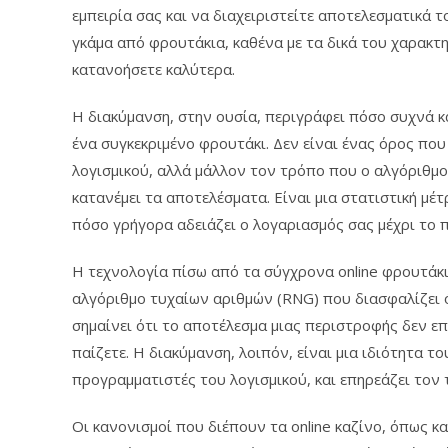
εμπειρία σας και να διαχειριστείτε αποτελεσματικά 
γκάμα από φρουτάκια, καθένα με τα δικά του χαρακτη
κατανοήσετε καλύτερα.
Η διακύμανση, στην ουσία, περιγράφει πόσο συχνά κα
ένα συγκεκριμένο φρουτάκι. Δεν είναι ένας όρος που
λογισμικού, αλλά μάλλον τον τρόπο που ο αλγόριθμ
κατανέμει τα αποτελέσματα. Είναι μια στατιστική μέ
πόσο γρήγορα αδειάζει ο λογαριασμός σας μέχρι το 
Η τεχνολογία πίσω από τα σύγχρονα online φρουτάκια 
αλγόριθμο τυχαίων αριθμών (RNG) που διασφαλίζει ό
σημαίνει ότι το αποτέλεσμα μιας περιστροφής δεν ε
παίζετε. Η διακύμανση, λοιπόν, είναι μια ιδιότητα τ
προγραμματιστές του λογισμικού, και επηρεάζει τον
Οι κανονισμοί που διέπουν τα online καζίνο, όπως κ