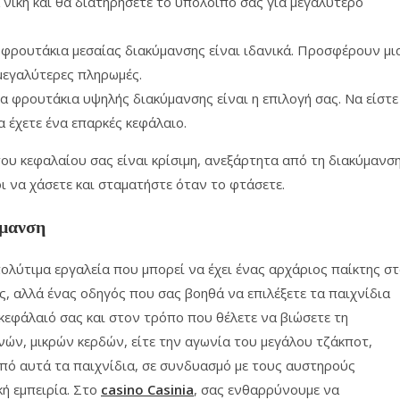
 νίκη και θα διατηρήσετε το υπόλοιπό σας για μεγαλύτερο
φρουτάκια μεσαίας διακύμανσης είναι ιδανικά. Προσφέρουν μι
μεγαλύτερες πληρωμές.
α φρουτάκια υψηλής διακύμανσης είναι η επιλογή σας. Να είστε
α έχετε ένα επαρκές κεφάλαιο.
του κεφαλαίου σας είναι κρίσιμη, ανεξάρτητα από τη διακύμανση
ι να χάσετε και σταματήστε όταν το φτάσετε.
ύμανση
ολύτιμα εργαλεία που μπορεί να έχει ένας αρχάριος παίκτης σ
ος, αλλά ένας οδηγός που σας βοηθά να επιλέξετε τα παιχνίδια
κεφάλαιό σας και στον τρόπο που θέλετε να βιώσετε τη
νών, μικρών κερδών, είτε την αγωνία του μεγάλου τζάκποτ,
από αυτά τα παιχνίδια, σε συνδυασμό με τους αυστηρούς
κή εμπειρία. Στο
casino Casinia
, σας ενθαρρύνουμε να