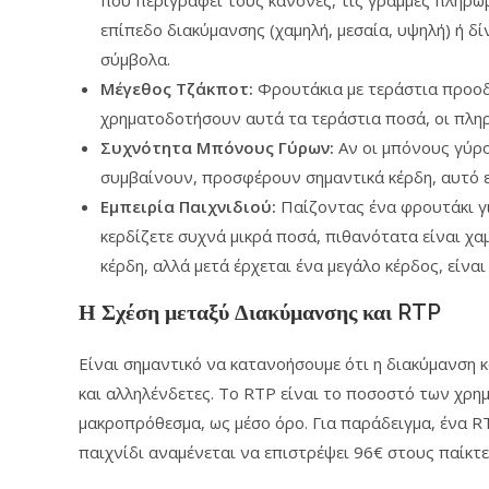
που περιγράφει τους κανόνες, τις γραμμές πληρω
επίπεδο διακύμανσης (χαμηλή, μεσαία, υψηλή) ή 
σύμβολα.
Μέγεθος Τζάκποτ:
Φρουτάκια με τεράστια προοδε
χρηματοδοτήσουν αυτά τα τεράστια ποσά, οι πληρω
Συχνότητα Μπόνους Γύρων:
Αν οι μπόνους γύρο
συμβαίνουν, προσφέρουν σημαντικά κέρδη, αυτό ε
Εμπειρία Παιχνιδιού:
Παίζοντας ένα φρουτάκι για
κερδίζετε συχνά μικρά ποσά, πιθανότατα είναι χ
κέρδη, αλλά μετά έρχεται ένα μεγάλο κέρδος, είνα
Η Σχέση μεταξύ Διακύμανσης και RTP
Είναι σημαντικό να κατανοήσουμε ότι η διακύμανση κα
και αλληλένδετες. Το RTP είναι το ποσοστό των χρη
μακροπρόθεσμα, ως μέσο όρο. Για παράδειγμα, ένα R
παιχνίδι αναμένεται να επιστρέψει 96€ στους παίκτε