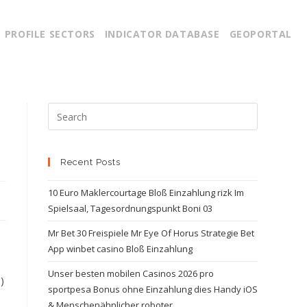
PROFILE SECTORS
INDICATOR DATABASE
GEOPORTAL
Recent Posts
10 Euro Maklercourtage Bloß Einzahlung rizk Im
Spielsaal, Tagesordnungspunkt Boni 03
Mr Bet 30 Freispiele Mr Eye Of Horus Strategie Bet
App winbet casino Bloß Einzahlung
ν
Unser besten mobilen Casinos 2026 pro
)
sportpesa Bonus ohne Einzahlung dies Handy iOS
& Menschenähnlicher roboter