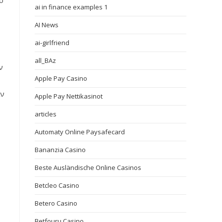
ο
ai in finance examples 1
AI News
ai-girlfriend
all_BAz
ν
Apple Pay Casino
Αν
Apple Pay Nettikasinot
articles
Automaty Online Paysafecard
Bananzia Casino
Beste Ausländische Online Casinos
Betcleo Casino
Betero Casino
Betfouru Casino