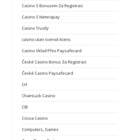
Casino S Bonusem Za Registraci
Casino S Neterapay
Casino Trustly
casino utan svensk licens
Casino Vklad Přes Paysafecard
České Casino Bonus Za Registraci
České Casino Paysafecard
CH
ChainLuck Casino
CIB
Cocoa Casino
Computers, Games