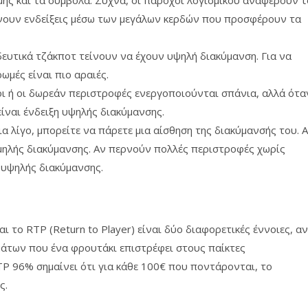
μής και τα σύμβολα. Συχνά, οι πάροχοι λογισμικού αναφέρουν τ
δίνουν ενδείξεις μέσω των μεγάλων κερδών που προσφέρουν τα
υτικά τζάκποτ τείνουν να έχουν υψηλή διακύμανση. Για να
μές είναι πιο αραιές.
ι ή οι δωρεάν περιστροφές ενεργοποιούνται σπάνια, αλλά ότα
ίναι ένδειξη υψηλής διακύμανσης.
 λίγο, μπορείτε να πάρετε μια αίσθηση της διακύμανσής του. 
αμηλής διακύμανσης. Αν περνούν πολλές περιστροφές χωρίς
ι υψηλής διακύμανσης.
ι το RTP (Return to Player) είναι δύο διαφορετικές έννοιες, αν
μάτων που ένα φρουτάκι επιστρέφει στους παίκτες
TP 96% σημαίνει ότι για κάθε 100€ που ποντάρονται, το
ς.