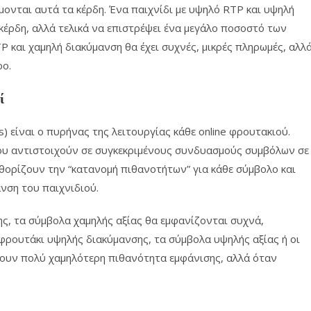
μονται αυτά τα κέρδη. Ένα παιχνίδι με υψηλό RTP και υψηλή
κέρδη, αλλά τελικά να επιστρέψει ένα μεγάλο ποσοστό των
P και χαμηλή διακύμανση θα έχει συχνές, μικρές πληρωμές, αλλ
ρο.
ί
είναι ο πυρήνας της λειτουργίας κάθε online φρουτακιού.
ου αντιστοιχούν σε συγκεκριμένους συνδυασμούς συμβόλων σε
θορίζουν την “κατανομή πιθανοτήτων” για κάθε σύμβολο και
νση του παιχνιδιού.
ης, τα σύμβολα χαμηλής αξίας θα εμφανίζονται συχνά,
α φρουτάκι υψηλής διακύμανσης, τα σύμβολα υψηλής αξίας ή οι
ουν πολύ χαμηλότερη πιθανότητα εμφάνισης, αλλά όταν