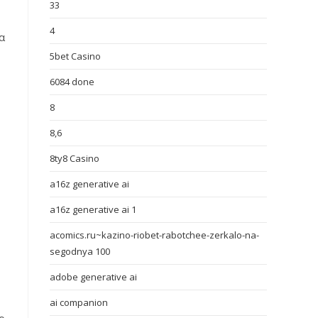
33
4
α
5bet Casino
6084 done
8
8,6
8ty8 Casino
a16z generative ai
a16z generative ai 1
acomics.ru~kazino-riobet-rabotchee-zerkalo-na-
segodnya 100
adobe generative ai
ai companion