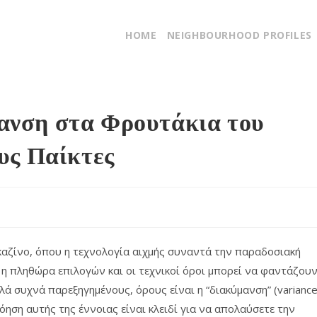
HOME
NEIGHBOURHOOD PROFILES
ανση στα Φρουτάκια του
υς Παίκτες
καζίνο, όπου η τεχνολογία αιχμής συναντά την παραδοσιακή
 η πληθώρα επιλογών και οι τεχνικοί όροι μπορεί να φαντάζου
ά συχνά παρεξηγημένους, όρους είναι η “διακύμανση” (variance
νόηση αυτής της έννοιας είναι κλειδί για να απολαύσετε την