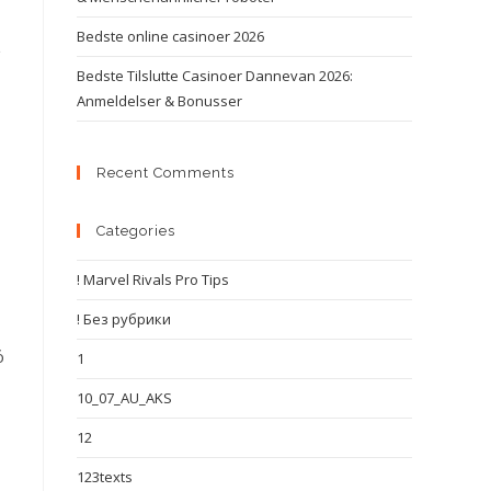
Bedste online casinoer 2026
Bedste Tilslutte Casinoer Dannevan 2026:
Anmeldelser & Bonusser
Recent Comments
Categories
! Marvel Rivals Pro Tips
! Без рубрики
ό
1
10_07_AU_AKS
12
123texts