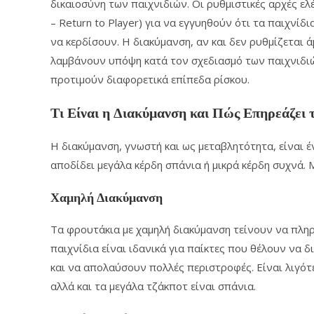
δικαιοσύνη των παιχνιδιών. Οι ρυθμιστικές αρχές ε
– Return to Player) για να εγγυηθούν ότι τα παιχνίδι
να κερδίσουν. Η διακύμανση, αν και δεν ρυθμίζεται ά
λαμβάνουν υπόψη κατά τον σχεδιασμό των παιχνιδιώ
προτιμούν διαφορετικά επίπεδα ρίσκου.
Τι Είναι η Διακύμανση και Πώς Επηρεάζει τ
Η διακύμανση, γνωστή και ως μεταβλητότητα, είναι 
αποδίδει μεγάλα κέρδη σπάνια ή μικρά κέρδη συχνά. 
Χαμηλή Διακύμανση
Τα φρουτάκια με χαμηλή διακύμανση τείνουν να πληρ
παιχνίδια είναι ιδανικά για παίκτες που θέλουν να 
και να απολαύσουν πολλές περιστροφές. Είναι λιγότ
αλλά και τα μεγάλα τζάκποτ είναι σπάνια.