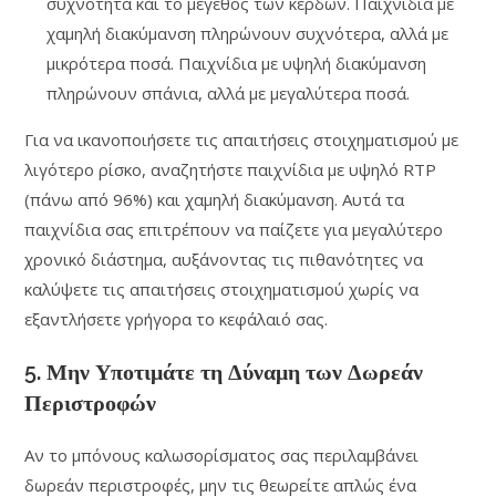
συχνότητα και το μέγεθος των κερδών. Παιχνίδια με
χαμηλή διακύμανση πληρώνουν συχνότερα, αλλά με
μικρότερα ποσά. Παιχνίδια με υψηλή διακύμανση
πληρώνουν σπάνια, αλλά με μεγαλύτερα ποσά.
Για να ικανοποιήσετε τις απαιτήσεις στοιχηματισμού με
λιγότερο ρίσκο, αναζητήστε παιχνίδια με υψηλό RTP
(πάνω από 96%) και χαμηλή διακύμανση. Αυτά τα
παιχνίδια σας επιτρέπουν να παίζετε για μεγαλύτερο
χρονικό διάστημα, αυξάνοντας τις πιθανότητες να
καλύψετε τις απαιτήσεις στοιχηματισμού χωρίς να
εξαντλήσετε γρήγορα το κεφάλαιό σας.
5. Μην Υποτιμάτε τη Δύναμη των Δωρεάν
Περιστροφών
Αν το μπόνους καλωσορίσματος σας περιλαμβάνει
δωρεάν περιστροφές, μην τις θεωρείτε απλώς ένα