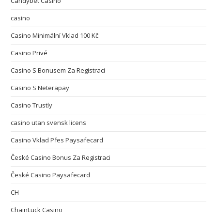
Candybet Casino
casino
Casino Minimální Vklad 100 Kč
Casino Privé
Casino S Bonusem Za Registraci
Casino S Neterapay
Casino Trustly
casino utan svensk licens
Casino Vklad Přes Paysafecard
České Casino Bonus Za Registraci
České Casino Paysafecard
CH
ChainLuck Casino