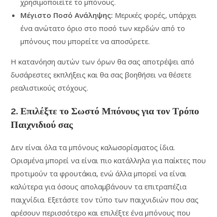
χρησιμοποιείτε το μπόνους.
Μέγιστο Ποσό Ανάληψης:
Μερικές φορές, υπάρχει
ένα ανώτατο όριο στο ποσό των κερδών από το
μπόνους που μπορείτε να αποσύρετε.
Η κατανόηση αυτών των όρων θα σας αποτρέψει από
δυσάρεστες εκπλήξεις και θα σας βοηθήσει να θέσετε
ρεαλιστικούς στόχους.
2. Επιλέξτε το Σωστό Μπόνους για τον Τρόπο
Παιχνιδιού σας
Δεν είναι όλα τα μπόνους καλωσορίσματος ίδια.
Ορισμένα μπορεί να είναι πιο κατάλληλα για παίκτες που
προτιμούν τα φρουτάκια, ενώ άλλα μπορεί να είναι
καλύτερα για όσους απολαμβάνουν τα επιτραπέζια
παιχνίδια. Εξετάστε τον τύπο των παιχνιδιών που σας
αρέσουν περισσότερο και επιλέξτε ένα μπόνους που