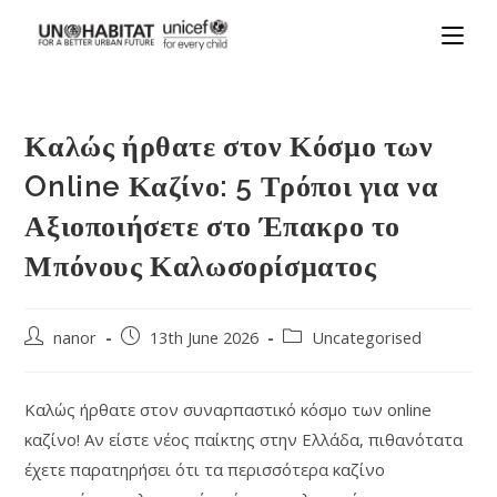
Καλώς ήρθατε στον Κόσμο των
Online Καζίνο: 5 Τρόποι για να
Αξιοποιήσετε στο Έπακρο το
Μπόνους Καλωσορίσματος
nanor
13th June 2026
Uncategorised
Καλώς ήρθατε στον συναρπαστικό κόσμο των online
καζίνο! Αν είστε νέος παίκτης στην Ελλάδα, πιθανότατα
έχετε παρατηρήσει ότι τα περισσότερα καζίνο