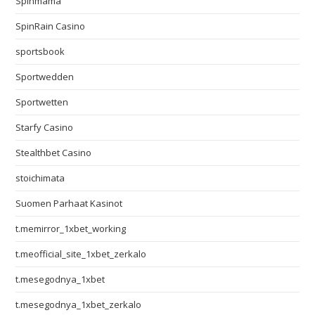
Spinmama
SpinRain Casino
sportsbook
Sportwedden
Sportwetten
Starfy Casino
Stealthbet Casino
stoichimata
Suomen Parhaat Kasinot
t.memirror_1xbet_working
t.meofficial_site_1xbet_zerkalo
t.mesegodnya_1xbet
t.mesegodnya_1xbet_zerkalo