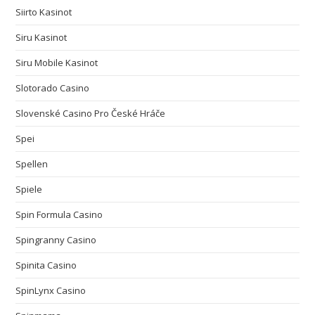
Siirto Kasinot
Siru Kasinot
Siru Mobile Kasinot
Slotorado Casino
Slovenské Casino Pro České Hráče
Spei
Spellen
Spiele
Spin Formula Casino
Spingranny Casino
Spinita Casino
SpinLynx Casino