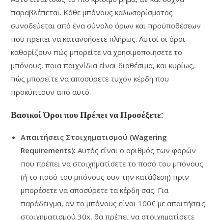
παραβλέπεται. Κάθε μπόνους καλωσορίσματος
συνοδεύεται από ένα σύνολο όρων και προϋποθέσεων
που πρέπει να κατανοήσετε πλήρως. Αυτοί οι όροι
καθορίζουν πώς μπορείτε να χρησιμοποιήσετε το
μπόνους, ποια παιχνίδια είναι διαθέσιμα, και κυρίως,
πώς μπορείτε να αποσύρετε τυχόν κέρδη που
προκύπτουν από αυτό.
Βασικοί Όροι που Πρέπει να Προσέξετε:
Απαιτήσεις Στοιχηματισμού (Wagering
Requirements):
Αυτός είναι ο αριθμός των φορών
που πρέπει να στοιχηματίσετε το ποσό του μπόνους
(ή το ποσό του μπόνους συν την κατάθεση) πριν
μπορέσετε να αποσύρετε τα κέρδη σας. Για
παράδειγμα, αν το μπόνους είναι 100€ με απαιτήσεις
στοιχηματισμού 30x, θα πρέπει να στοιχηματίσετε