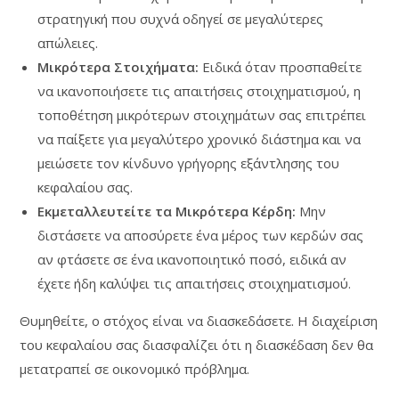
στρατηγική που συχνά οδηγεί σε μεγαλύτερες
απώλειες.
Μικρότερα Στοιχήματα:
Ειδικά όταν προσπαθείτε
να ικανοποιήσετε τις απαιτήσεις στοιχηματισμού, η
τοποθέτηση μικρότερων στοιχημάτων σας επιτρέπει
να παίξετε για μεγαλύτερο χρονικό διάστημα και να
μειώσετε τον κίνδυνο γρήγορης εξάντλησης του
κεφαλαίου σας.
Εκμεταλλευτείτε τα Μικρότερα Κέρδη:
Μην
διστάσετε να αποσύρετε ένα μέρος των κερδών σας
αν φτάσετε σε ένα ικανοποιητικό ποσό, ειδικά αν
έχετε ήδη καλύψει τις απαιτήσεις στοιχηματισμού.
Θυμηθείτε, ο στόχος είναι να διασκεδάσετε. Η διαχείριση
του κεφαλαίου σας διασφαλίζει ότι η διασκέδαση δεν θα
μετατραπεί σε οικονομικό πρόβλημα.