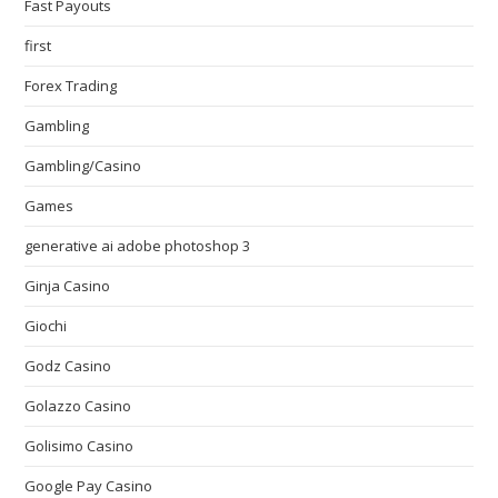
Fast Payouts
first
Forex Trading
Gambling
Gambling/Casino
Games
generative ai adobe photoshop 3
Ginja Casino
Giochi
Godz Casino
Golazzo Casino
Golisimo Casino
Google Pay Casino