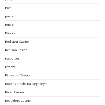
Post
posts
Public
Publick
Redracer Casino
Reelson Casino
resources
review
Ringospin Casino
riobet_zerkalo_na_segodnya
Roulo Casino
Royaldogs Casino