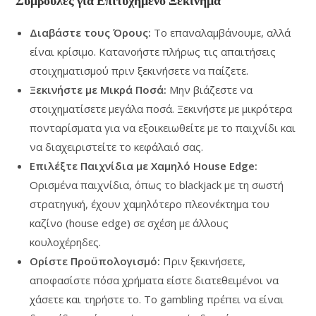
Συμβουλές για Επιτυχημένο Ξεκίνημα
Διαβάστε τους Όρους:
Το επαναλαμβάνουμε, αλλά
είναι κρίσιμο. Κατανοήστε πλήρως τις απαιτήσεις
στοιχηματισμού πριν ξεκινήσετε να παίζετε.
Ξεκινήστε με Μικρά Ποσά:
Μην βιάζεστε να
στοιχηματίσετε μεγάλα ποσά. Ξεκινήστε με μικρότερα
πονταρίσματα για να εξοικειωθείτε με το παιχνίδι και
να διαχειριστείτε το κεφάλαιό σας.
Επιλέξτε Παιχνίδια με Χαμηλό House Edge:
Ορισμένα παιχνίδια, όπως το blackjack με τη σωστή
στρατηγική, έχουν χαμηλότερο πλεονέκτημα του
καζίνο (house edge) σε σχέση με άλλους
κουλοχέρηδες.
Ορίστε Προϋπολογισμό:
Πριν ξεκινήσετε,
αποφασίστε πόσα χρήματα είστε διατεθειμένοι να
χάσετε και τηρήστε το. Το gambling πρέπει να είναι