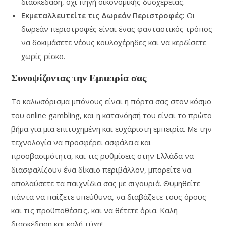
διασκέδαση, όχι πηγή οικονομικής δυσχέρειας.
Εκμεταλλευτείτε τις Δωρεάν Περιστροφές:
Οι
δωρεάν περιστροφές είναι ένας φανταστικός τρόπος
να δοκιμάσετε νέους κουλοχέρηδες και να κερδίσετε
χωρίς ρίσκο.
Συνοψίζοντας την Εμπειρία σας
Το καλωσόρισμα μπόνους είναι η πόρτα σας στον κόσμο
του online gambling, και η κατανόησή του είναι το πρώτο
βήμα για μια επιτυχημένη και ευχάριστη εμπειρία. Με την
τεχνολογία να προσφέρει ασφάλεια και
προσβασιμότητα, και τις ρυθμίσεις στην Ελλάδα να
διασφαλίζουν ένα δίκαιο περιβάλλον, μπορείτε να
απολαύσετε τα παιχνίδια σας με σιγουριά. Θυμηθείτε
πάντα να παίζετε υπεύθυνα, να διαβάζετε τους όρους
και τις προϋποθέσεις, και να θέτετε όρια. Καλή
διασκέδαση και καλή τύχη!