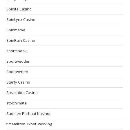
Spinita Casino
SpinLynx Casino
Spinmama
SpinRain Casino
sportsbook
Sportwedden
Sportwetten
Starfy Casino
Stealthbet Casino
stoichimata
Suomen Parhaat Kasinot
t.memirror_1xbet_working