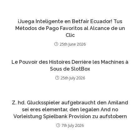
¡Juega Inteligente en Betfair Ecuador! Tus
Métodos de Pago Favoritos al Alcance de un
Clic
25th June 2026
Le Pouvoir des Histoires Derrière les Machines à
Sous de SlotBox
25th July 2026
Z. hd. Glucksspieler aufgebraucht den Amiland
sei eres elementar, den legalen And no
Vorleistung Spielbank Provision zu aufstobern
7th July 2026