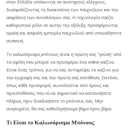
στην Ελλάδα υπόκεινται σε αυστηρούς ελέγχους,
διασφαλίζοντας τη δικαιοσύνη των παιχνιδιών και την
ασφάλεια των συναλλαγών σας. Η τεχνολογία παίζει
καθοριστικό ρόλο σε αυτήν την εξέλιξη, προσφέροντας
ομαλή και ασφαλή εμπειρία παιχνιδιού από οποιαδήποτε
συσκευή.
Το καλωσόρισμα μπόνους είναι η πρώτη σας “γεύση” από
τα οφέλη που μπορεί να προσφέρει ένα online καζίνο.
Είναι ένας τρόπος για να σας ανταμείψει το καζίνο για
την εγγραφή σας και την πρώτη σας κατάθεση. Ωστόσο,
όπως κάθε προσφορά, συνοδεύεται από όρους και
προϋποθέσεις που είναι σημαντικό να κατανοήσετε
πλήρως πριν διεκδικήσετε το μπόνους σας. Μην
ανησυχείτε, θα σας καθοδηγήσουμε βήμα προς βήμα.
Τι Είναι το Καλωσόρισμα Μπόνους;