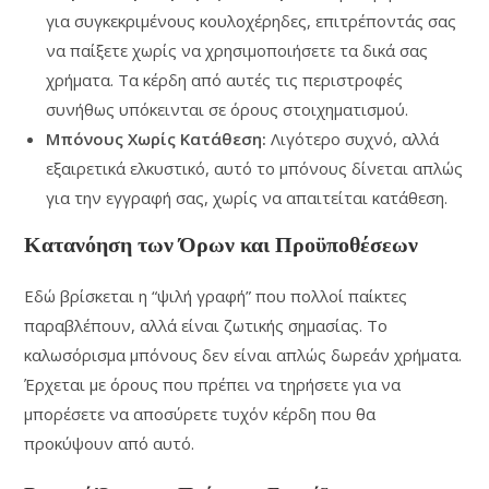
για συγκεκριμένους κουλοχέρηδες, επιτρέποντάς σας
να παίξετε χωρίς να χρησιμοποιήσετε τα δικά σας
χρήματα. Τα κέρδη από αυτές τις περιστροφές
συνήθως υπόκεινται σε όρους στοιχηματισμού.
Μπόνους Χωρίς Κατάθεση:
Λιγότερο συχνό, αλλά
εξαιρετικά ελκυστικό, αυτό το μπόνους δίνεται απλώς
για την εγγραφή σας, χωρίς να απαιτείται κατάθεση.
Κατανόηση των Όρων και Προϋποθέσεων
Εδώ βρίσκεται η “ψιλή γραφή” που πολλοί παίκτες
παραβλέπουν, αλλά είναι ζωτικής σημασίας. Το
καλωσόρισμα μπόνους δεν είναι απλώς δωρεάν χρήματα.
Έρχεται με όρους που πρέπει να τηρήσετε για να
μπορέσετε να αποσύρετε τυχόν κέρδη που θα
προκύψουν από αυτό.