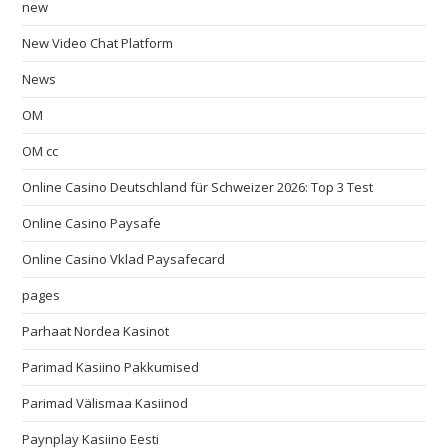
new
New Video Chat Platform
News
OM
OM cc
Online Casino Deutschland für Schweizer 2026: Top 3 Test
Online Casino Paysafe
Online Casino Vklad Paysafecard
pages
Parhaat Nordea Kasinot
Parimad Kasiino Pakkumised
Parimad Välismaa Kasiinod
Paynplay Kasiino Eesti