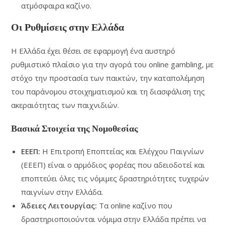
ατμόσφαιρα καζίνο.
Οι Ρυθμίσεις στην Ελλάδα
Η Ελλάδα έχει θέσει σε εφαρμογή ένα αυστηρό
ρυθμιστικό πλαίσιο για την αγορά του online gambling, με
στόχο την προστασία των παικτών, την καταπολέμηση
του παράνομου στοιχηματισμού και τη διασφάλιση της
ακεραιότητας των παιχνιδιών.
Βασικά Στοιχεία της Νομοθεσίας
ΕΕΕΠ:
Η Επιτροπή Εποπτείας και Ελέγχου Παιγνίων
(ΕΕΕΠ) είναι ο αρμόδιος φορέας που αδειοδοτεί και
εποπτεύει όλες τις νόμιμες δραστηριότητες τυχερών
παιγνίων στην Ελλάδα.
Άδειες Λειτουργίας:
Τα online καζίνο που
δραστηριοποιούνται νόμιμα στην Ελλάδα πρέπει να