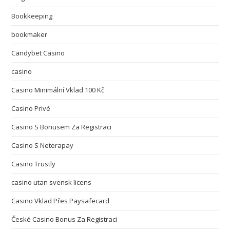
Bookkeeping
bookmaker
Candybet Casino
casino
Casino Minimální Vklad 100 Kč
Casino Privé
Casino S Bonusem Za Registraci
Casino S Neterapay
Casino Trustly
casino utan svensk licens
Casino Vklad Přes Paysafecard
České Casino Bonus Za Registraci