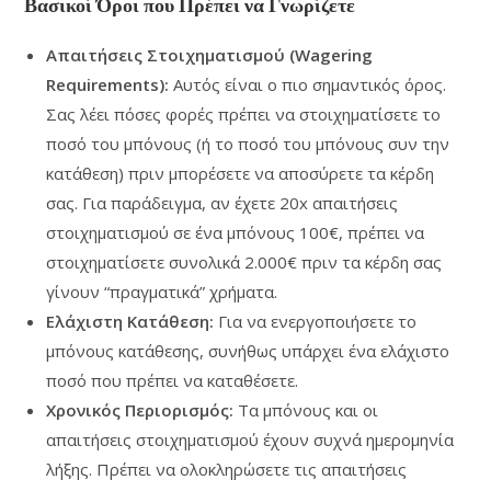
Βασικοί Όροι που Πρέπει να Γνωρίζετε
Απαιτήσεις Στοιχηματισμού (Wagering
Requirements):
Αυτός είναι ο πιο σημαντικός όρος.
Σας λέει πόσες φορές πρέπει να στοιχηματίσετε το
ποσό του μπόνους (ή το ποσό του μπόνους συν την
κατάθεση) πριν μπορέσετε να αποσύρετε τα κέρδη
σας. Για παράδειγμα, αν έχετε 20x απαιτήσεις
στοιχηματισμού σε ένα μπόνους 100€, πρέπει να
στοιχηματίσετε συνολικά 2.000€ πριν τα κέρδη σας
γίνουν “πραγματικά” χρήματα.
Ελάχιστη Κατάθεση:
Για να ενεργοποιήσετε το
μπόνους κατάθεσης, συνήθως υπάρχει ένα ελάχιστο
ποσό που πρέπει να καταθέσετε.
Χρονικός Περιορισμός:
Τα μπόνους και οι
απαιτήσεις στοιχηματισμού έχουν συχνά ημερομηνία
λήξης. Πρέπει να ολοκληρώσετε τις απαιτήσεις