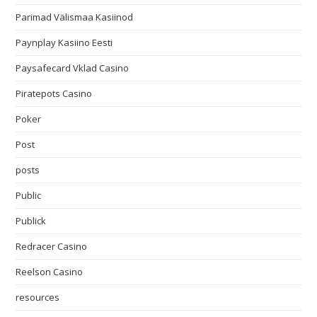
Parimad Välismaa Kasiinod
Paynplay Kasiino Eesti
Paysafecard Vklad Casino
Piratepots Casino
Poker
Post
posts
Public
Publick
Redracer Casino
Reelson Casino
resources