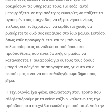
δοκιμάσουν τις υπηρεσίες τους. Για εσάς, αυτό
μεταφράζεται σε περισσότερες ευκαιρίες να παίξετε τα
αγαπημένα σας παιχνίδια, να εξερευνήσετε νέους
τίτλους και, ενδεχομένως, να κερδίσετε χωρίς να
ρισκάρετε το δικό σας κεφάλαιο στο ίδιο βαθμό. Ωστόσο,
όπως κάθε προσφορά, έτσι και το μπόνους
καλωσορίσματος συνοδεύεται από όρους και
προϋποθέσεις που είναι ζωτικής σημασίας να
κατανοήσετε. Η αδιαφορία για αυτούς τους όρους
μπορεί να οδηγήσει σε απογοήτευση, γι’ αυτό και ο
σκοπός μας είναι να σας καθοδηγήσουμε βήμα προς
βήμα.
Η τεχνολογία έχει φέρει επανάσταση στον τρόπο που
αλληλεπιδρούμε με τα online καζίνο, καθιστώντας την
πρόσβαση στα παιχνίδια ευκολότερη από ποτέ. Από την