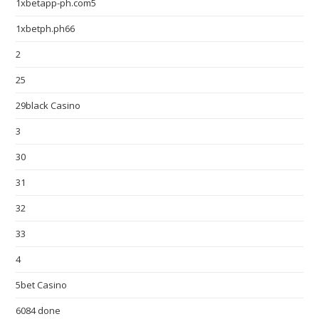
1xbetapp-ph.com5
1xbetph.ph66
2
25
29black Casino
3
30
31
32
33
4
5bet Casino
6084 done