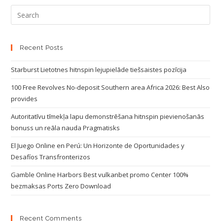
Recent Posts
Starburst Lietotnes hitnspin lejupielāde tiešsaistes pozīcija
100 Free Revolves No-deposit Southern area Africa 2026: Best Also
provides
Autoritatīvu tīmekļa lapu demonstrēšana hitnspin pievienošanās
bonuss un reāla nauda Pragmatisks
El Juego Online en Perú: Un Horizonte de Oportunidades y
Desafíos Transfronterizos
Gamble Online Harbors Best vulkanbet promo Center 100%
bezmaksas Ports Zero Download
Recent Comments