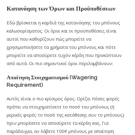
Κατανόηση των Όρων και Προϋποθέσεων
Εδώ βρίσκεται η καρδιά της κατανόησης του μπόνους
καλωσορίσματος. Οι όροι και οι προϋποθέσεις είναι
αυτοί που καθορίζουν πώς μπορείτε να
χρησιμοποιήσετε τα χρήματα του μπόνους και πότε
μπορείτε να αποσύρετε τυχόν κέρδη που προκύπτουν
από αυτά. Οι πιο σημαντικοί όροι περιλαμβάνουν:
Απαίτηση Στοιχηματισμού (Wagering
Requirement)
Αυτός είναι ο πιο κρίσιμος όρος. Ορίζει πόσες φορές
πρέπει να στοιχηματίσετε το ποσό του μπόνους (ή
μερικές φορές το ποσό της κατάθεσης συν το μπόνους)
πριν μπορέσετε να αποσύρετε τα κέρδη σας. Για
παράδειγμα, αν λάβετε 100€ μπόνους με απαίτηση