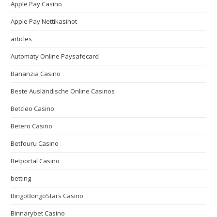
Apple Pay Casino
Apple Pay Nettikasinot
articles
Automaty Online Paysafecard
Bananzia Casino
Beste Ausländische Online Casinos
Betcleo Casino
Betero Casino
Betfouru Casino
Betportal Casino
betting
BingoBongoStars Casino
Binnarybet Casino