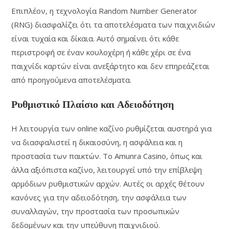
Επιπλέον, η τεχνολογία Random Number Generator
(RNG) διασφαλίζει ότι τα αποτελέσματα των παιχνιδιών
είναι τυχαία και δίκαια. Αυτό σημαίνει ότι κάθε
περιστροφή σε έναν κουλοχέρη ή κάθε χέρι σε ένα
παιχνίδι καρτών είναι ανεξάρτητο και δεν επηρεάζεται
από προηγούμενα αποτελέσματα.
Ρυθμιστικό Πλαίσιο και Αδειοδότηση
Η λειτουργία των online καζίνο ρυθμίζεται αυστηρά για
να διασφαλιστεί η δικαιοσύνη, η ασφάλεια και η
προστασία των παικτών. Το Amunra Casino, όπως και
άλλα αξιόπιστα καζίνο, λειτουργεί υπό την επίβλεψη
αρμόδιων ρυθμιστικών αρχών. Αυτές οι αρχές θέτουν
κανόνες για την αδειοδότηση, την ασφάλεια των
συναλλαγών, την προστασία των προσωπικών
δεδομένων και την υπεύθυνη παιχνιδιού.