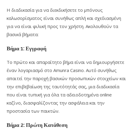
Η διαδικασία για να διεκδικήσετε το μπόνους
καλωσορίσματος είναι συνήθως απλή και σχεδιασμένη
για να είναι φιλική προς τον χρήστη. Ακολουθούν τα
βασικά βήματα:
Βήμα 1: Εγγραφή
Το πρώτο και απαραίτητο βήμα είναι να δημιουργήσετε
έναν λογαριασμό στο Amunra Casino. Αυτό συνήθως
απαιτεί την παροχή βασικών προσωπικών στοιχείων και
την επιβεβαίωση της ταυτότητάς σας, μια διαδικασία
που είναι τυπική για όλα τα αδειοδοτημένα online
καζίνο, διασφαλίζοντας την ασφάλεια και την
προστασία των παικτών.
Βήμα 2: Πρώτη Κατάθεση