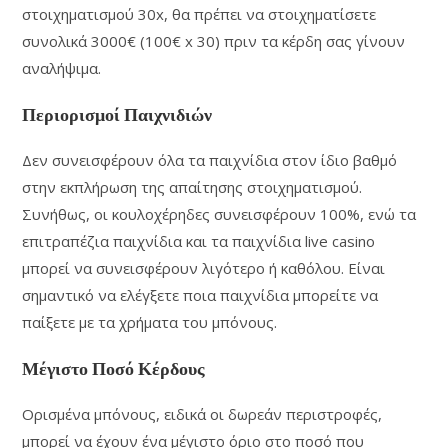
στοιχηματισμού 30x, θα πρέπει να στοιχηματίσετε
συνολικά 3000€ (100€ x 30) πριν τα κέρδη σας γίνουν
αναλήψιμα.
Περιορισμοί Παιχνιδιών
Δεν συνεισφέρουν όλα τα παιχνίδια στον ίδιο βαθμό
στην εκπλήρωση της απαίτησης στοιχηματισμού.
Συνήθως, οι κουλοχέρηδες συνεισφέρουν 100%, ενώ τα
επιτραπέζια παιχνίδια και τα παιχνίδια live casino
μπορεί να συνεισφέρουν λιγότερο ή καθόλου. Είναι
σημαντικό να ελέγξετε ποια παιχνίδια μπορείτε να
παίξετε με τα χρήματα του μπόνους.
Μέγιστο Ποσό Κέρδους
Ορισμένα μπόνους, ειδικά οι δωρεάν περιστροφές,
μπορεί να έχουν ένα μέγιστο όριο στο ποσό που