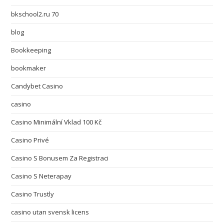
bkschool2.ru 70
blog
Bookkeeping
bookmaker
Candybet Casino
casino
Casino Minimální Vklad 100 Kč
Casino Privé
Casino S Bonusem Za Registraci
Casino S Neterapay
Casino Trustly
casino utan svensk licens