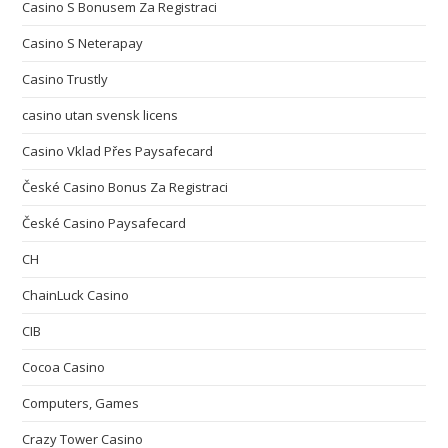
Casino S Bonusem Za Registraci
Casino S Neterapay
Casino Trustly
casino utan svensk licens
Casino Vklad Přes Paysafecard
České Casino Bonus Za Registraci
České Casino Paysafecard
CH
ChainLuck Casino
CIB
Cocoa Casino
Computers, Games
Crazy Tower Сasino