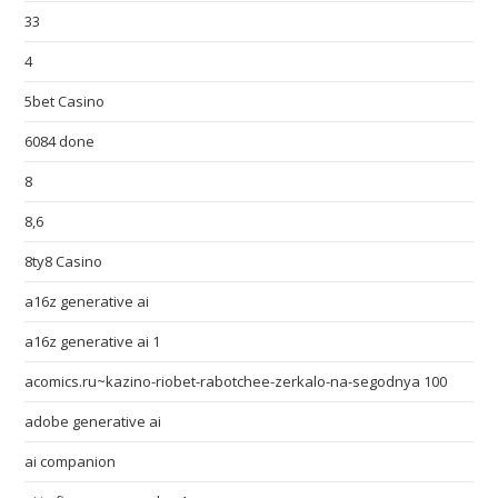
33
4
5bet Casino
6084 done
8
8,6
8ty8 Casino
a16z generative ai
a16z generative ai 1
acomics.ru~kazino-riobet-rabotchee-zerkalo-na-segodnya 100
adobe generative ai
ai companion