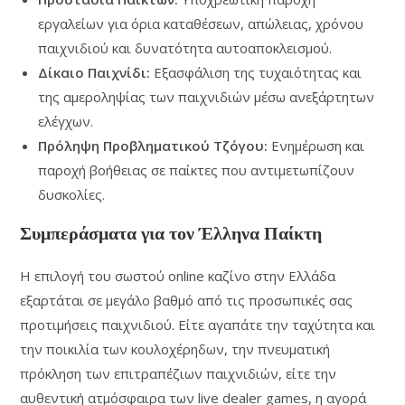
εργαλείων για όρια καταθέσεων, απώλειας, χρόνου
παιχνιδιού και δυνατότητα αυτοαποκλεισμού.
Δίκαιο Παιχνίδι:
Εξασφάλιση της τυχαιότητας και
της αμεροληψίας των παιχνιδιών μέσω ανεξάρτητων
ελέγχων.
Πρόληψη Προβληματικού Τζόγου:
Ενημέρωση και
παροχή βοήθειας σε παίκτες που αντιμετωπίζουν
δυσκολίες.
Συμπεράσματα για τον Έλληνα Παίκτη
Η επιλογή του σωστού online καζίνο στην Ελλάδα
εξαρτάται σε μεγάλο βαθμό από τις προσωπικές σας
προτιμήσεις παιχνιδιού. Είτε αγαπάτε την ταχύτητα και
την ποικιλία των κουλοχέρηδων, την πνευματική
πρόκληση των επιτραπέζιων παιχνιδιών, είτε την
αυθεντική ατμόσφαιρα των live dealer games, η αγορά