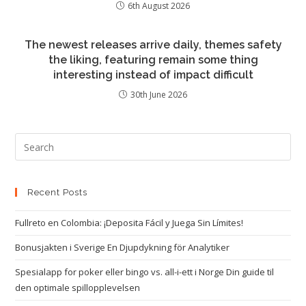
6th August 2026
The newest releases arrive daily, themes safety
the liking, featuring remain some thing
interesting instead of impact difficult
30th June 2026
Recent Posts
Fullreto en Colombia: ¡Deposita Fácil y Juega Sin Límites!
Bonusjakten i Sverige En Djupdykning för Analytiker
Spesialapp for poker eller bingo vs. all-i-ett i Norge Din guide til
den optimale spillopplevelsen