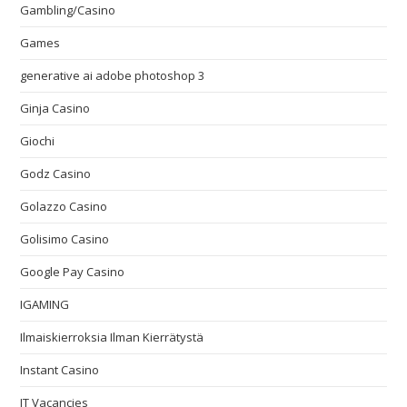
Gambling/Casino
Games
generative ai adobe photoshop 3
Ginja Casino
Giochi
Godz Casino
Golazzo Casino
Golisimo Casino
Google Pay Casino
IGAMING
Ilmaiskierroksia Ilman Kierrätystä
Instant Casino
IT Vacancies