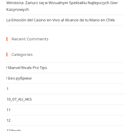
Winstoria: Zanurz się w Wizualnym Spektaklu Najlepszych Gier
Kasynowych
La Emoción del Casino en Vivo al Alcance de tu Mano en Chile
Recent Comments
Categories
! Marvel Rivals Pro Tips
! Без рубрики
1
10_07_AU_AKS
11
12
123texts