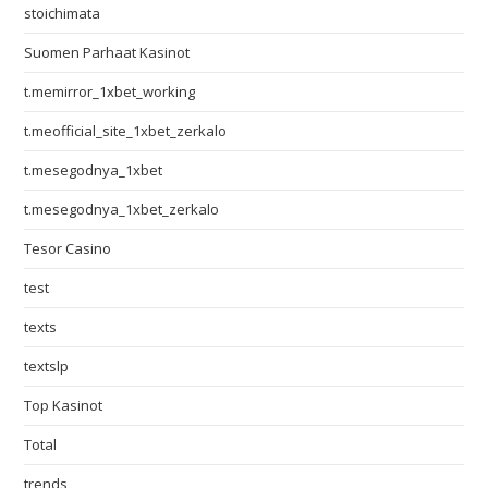
stoichimata
Suomen Parhaat Kasinot
t.memirror_1xbet_working
t.meofficial_site_1xbet_zerkalo
t.mesegodnya_1xbet
t.mesegodnya_1xbet_zerkalo
Tesor Casino
test
texts
textslp
Top Kasinot
Total
trends