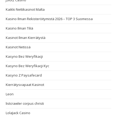
JSlotz Casino
Kaikki Nettikasinot Malta
Kasino Ilman Rekisteröitymistä 2026 – TOP 3 Suomessa
Kasino Ilman Tiliä
Kasinot Ilman Kierrätystä
Kasinot Netissä
Kasyno Bez Weryfikacji
Kasyno Bez Weryfikacji Kyc
Kasyno Z Paysafecard
Kierrätysvapaat Kasinot
Leon
listcrawler corpus christi
LolaJack Casino