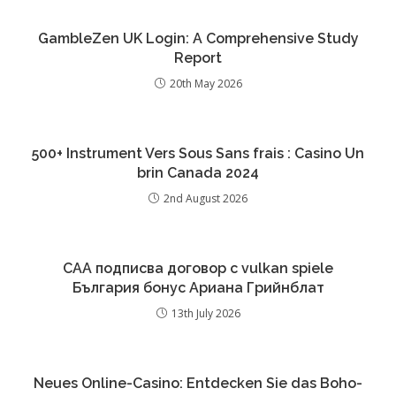
GambleZen UK Login: A Comprehensive Study
Report
20th May 2026
500+ Instrument Vers Sous Sans frais : Casino Un
brin Canada 2024
2nd August 2026
CAA подписва договор с vulkan spiele
България бонус Ариана Грийнблат
13th July 2026
Neues Online-Casino: Entdecken Sie das Boho-