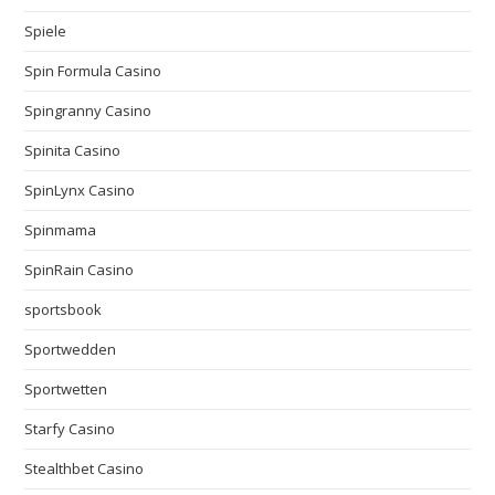
Spiele
Spin Formula Casino
Spingranny Casino
Spinita Casino
SpinLynx Casino
Spinmama
SpinRain Casino
sportsbook
Sportwedden
Sportwetten
Starfy Casino
Stealthbet Casino