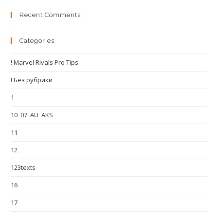
Recent Comments
Categories
! Marvel Rivals Pro Tips
! Без рубрики
1
10_07_AU_AKS
11
12
123texts
16
17