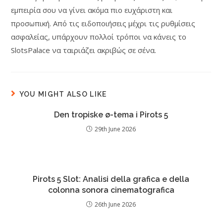
εμπειρία σου να γίνει ακόμα πιο ευχάριστη και
προσωπική. Από τις ειδοποιήσεις μέχρι τις ρυθμίσεις
ασφαλείας, υπάρχουν πολλοί τρόποι να κάνεις το
SlotsPalace να ταιριάζει ακριβώς σε σένα.
YOU MIGHT ALSO LIKE
Den tropiske ø-tema i Pirots 5
29th June 2026
Pirots 5 Slot: Analisi della grafica e della
colonna sonora cinematografica
26th June 2026