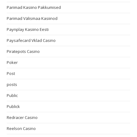
Parimad Kasiino Pakkumised
Parimad Välismaa Kasiinod
Paynplay Kasiino Eesti
Paysafecard Vklad Casino
Piratepots Casino
Poker
Post
posts
Public
Publick
Redracer Casino
Reelson Casino