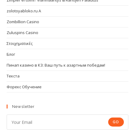
Zimpler ei toimi? Vianmääritys & Rahojen Palautus
zolotoyabloko.ru A
Zombillion Casino
Zuluspins Casino
Στοιχηματικές
Блог
Пинап казино в КЗ: Ваш путь к азартным победам!
Текста
Форекс Обучение
Newsletter
GO