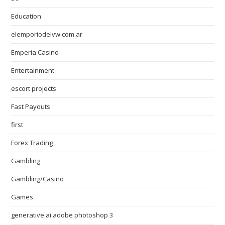
Education
elemporiodelvw.com.ar
Emperia Casino
Entertainment
escort projects
Fast Payouts
first
Forex Trading
Gambling
Gambling/Casino
Games
generative ai adobe photoshop 3