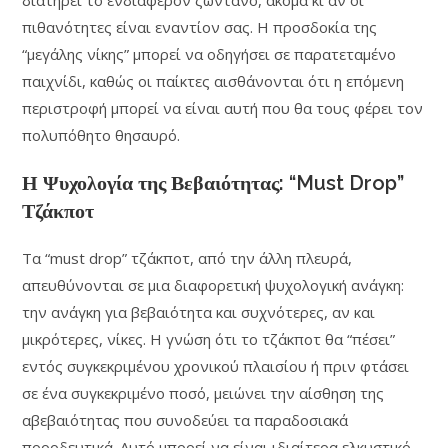
διατηρεί το ενδιαφέρον ζωντανό, ακόμα κι αν οι
πιθανότητες είναι εναντίον σας. Η προσδοκία της
“μεγάλης νίκης” μπορεί να οδηγήσει σε παρατεταμένο
παιχνίδι, καθώς οι παίκτες αισθάνονται ότι η επόμενη
περιστροφή μπορεί να είναι αυτή που θα τους φέρει τον
πολυπόθητο θησαυρό.
Η Ψυχολογία της Βεβαιότητας: “Must Drop”
Τζάκποτ
Τα “must drop” τζάκποτ, από την άλλη πλευρά,
απευθύνονται σε μια διαφορετική ψυχολογική ανάγκη:
την ανάγκη για βεβαιότητα και συχνότερες, αν και
μικρότερες, νίκες. Η γνώση ότι το τζάκποτ θα “πέσει”
εντός συγκεκριμένου χρονικού πλαισίου ή πριν φτάσει
σε ένα συγκεκριμένο ποσό, μειώνει την αίσθηση της
αβεβαιότητας που συνοδεύει τα παραδοσιακά
προοδευτικά. Αυτό μπορεί να είναι ιδιαίτερα ελκυστικό