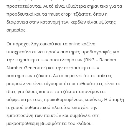
προστατεύονται. Αυτό είναι ιδιαίτερα σημαντικό για τα
προοδευτικά και τα “must drop” τζάκποτ, όπου η
διαφάνεια στην κατανομή των κερδών είναι υψίστης
σημασίας.
Οι πάροχοι λογισμικού και τα online καζίνο
υποχρεούνται να τηρούν αυστηρές προδιαγραφές για
την τυχαιότητα των αποτελεσμάτων (RNG – Random
Number Generator) και την ακεραιότητα των
συστημάτων τζάκποτ. Αυτό σημαίνει ότι οι παίκτες
μπορούν να είναι σίγουροι ότι οι πιθανότητες είναι οι
ίδιες για όλους και ότι τα τζάκποτ απονέμονται
σύμφωνα με τους προκαθορισμένους κανόνες. Η ύπαρξη
ισχυρού ρυθμιστικού πλαισίου ενισχύει την
εμπιστοσύνη των παικτών και συμβάλλει στη
μακροπρόθεσμη βιωσιμότητα του κλάδου.