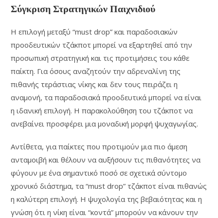
Σύγκριση Στρατηγικών Παιχνιδιού
Η επιλογή μεταξύ “must drop” και παραδοσιακών
προοδευτικών τζάκποτ μπορεί να εξαρτηθεί από την
προσωπική στρατηγική και τις προτιμήσεις του κάθε
παίκτη. Για όσους αναζητούν την αδρεναλίνη της
πιθανής τεράστιας νίκης και δεν τους πειράζει η
αναμονή, τα παραδοσιακά προοδευτικά μπορεί να είναι
η ιδανική επιλογή. Η παρακολούθηση του τζάκποτ να
ανεβαίνει προσφέρει μια μοναδική μορφή ψυχαγωγίας.
Αντίθετα, για παίκτες που προτιμούν μια πιο άμεση
ανταμοιβή και θέλουν να αυξήσουν τις πιθανότητες να
φύγουν με ένα σημαντικό ποσό σε σχετικά σύντομο
χρονικό διάστημα, τα “must drop” τζάκποτ είναι πιθανώς
η καλύτερη επιλογή. Η ψυχολογία της βεβαιότητας και η
γνώση ότι η νίκη είναι “κοντά” μπορούν να κάνουν την