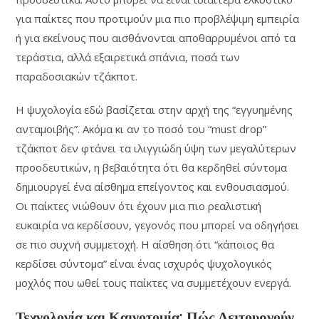
για παίκτες που προτιμούν μια πιο προβλέψιμη εμπειρία
ή για εκείνους που αισθάνονται αποθαρρυμένοι από τα
τεράστια, αλλά εξαιρετικά σπάνια, ποσά των
παραδοσιακών τζάκποτ.
Η ψυχολογία εδώ βασίζεται στην αρχή της “εγγυημένης
ανταμοιβής”. Ακόμα κι αν το ποσό του “must drop”
τζάκποτ δεν φτάνει τα ιλιγγιώδη ύψη των μεγαλύτερων
προοδευτικών, η βεβαιότητα ότι θα κερδηθεί σύντομα
δημιουργεί ένα αίσθημα επείγοντος και ενθουσιασμού.
Οι παίκτες νιώθουν ότι έχουν μια πιο ρεαλιστική
ευκαιρία να κερδίσουν, γεγονός που μπορεί να οδηγήσει
σε πιο συχνή συμμετοχή. Η αίσθηση ότι “κάποιος θα
κερδίσει σύντομα” είναι ένας ισχυρός ψυχολογικός
μοχλός που ωθεί τους παίκτες να συμμετέχουν ενεργά.
Τεχνολογία και Καινοτομία: Πώς Λειτουργούν