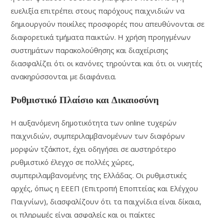
ευελιξία επιτρέπει στους παρόχους παιχνιδιών να
δημιουργούν ποικίλες προσφορές που απευθύνονται σε
διαφορετικά τμήματα παικτών. Η χρήση προηγμένων
συστημάτων παρακολούθησης και διαχείρισης
διασφαλίζει ότι οι κανόνες τηρούνται και ότι οι νικητές
ανακηρύσσονται με διαφάνεια.
Ρυθμιστικό Πλαίσιο και Δικαιοσύνη
Η αυξανόμενη δημοτικότητα των online τυχερών
παιχνιδιών, συμπεριλαμβανομένων των διαφόρων
μορφών τζάκποτ, έχει οδηγήσει σε αυστηρότερο
ρυθμιστικό έλεγχο σε πολλές χώρες,
συμπεριλαμβανομένης της Ελλάδας. Οι ρυθμιστικές
αρχές, όπως η ΕΕΕΠ (Επιτροπή Εποπτείας και Ελέγχου
Παιγνίων), διασφαλίζουν ότι τα παιχνίδια είναι δίκαια,
οι πληρωμές είναι ασφαλείς και οι παίκτες