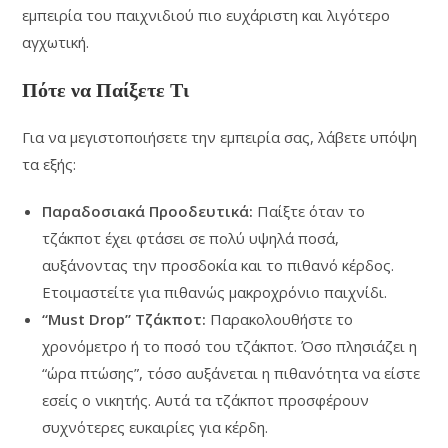
εμπειρία του παιχνιδιού πιο ευχάριστη και λιγότερο
αγχωτική.
Πότε να Παίξετε Τι
Για να μεγιστοποιήσετε την εμπειρία σας, λάβετε υπόψη
τα εξής:
Παραδοσιακά Προοδευτικά:
Παίξτε όταν το
τζάκποτ έχει φτάσει σε πολύ υψηλά ποσά,
αυξάνοντας την προσδοκία και το πιθανό κέρδος.
Ετοιμαστείτε για πιθανώς μακροχρόνιο παιχνίδι.
“Must Drop” Τζάκποτ:
Παρακολουθήστε το
χρονόμετρο ή το ποσό του τζάκποτ. Όσο πλησιάζει η
“ώρα πτώσης”, τόσο αυξάνεται η πιθανότητα να είστε
εσείς ο νικητής. Αυτά τα τζάκποτ προσφέρουν
συχνότερες ευκαιρίες για κέρδη.