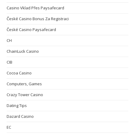
Casino Vklad Přes Paysafecard
České Casino Bonus Za Registraci
České Casino Paysafecard
CH
ChainLuck Casino
CIB
Cocoa Casino
Computers, Games
Crazy Tower Сasino
Dating Tips
Dazard Casino
EC