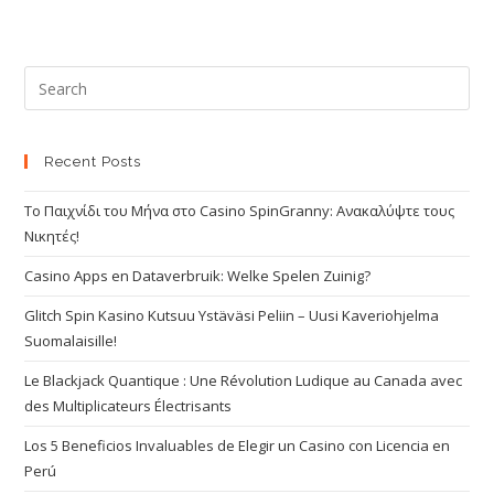
Recent Posts
Το Παιχνίδι του Μήνα στο Casino SpinGranny: Ανακαλύψτε τους
Νικητές!
Casino Apps en Dataverbruik: Welke Spelen Zuinig?
Glitch Spin Kasino Kutsuu Ystäväsi Peliin – Uusi Kaveriohjelma
Suomalaisille!
Le Blackjack Quantique : Une Révolution Ludique au Canada avec
des Multiplicateurs Électrisants
Los 5 Beneficios Invaluables de Elegir un Casino con Licencia en
Perú