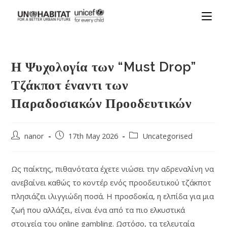
Η Ψυχολογία των “Must Drop”
Τζάκποτ έναντι των
Παραδοσιακών Προοδευτικών
nanor
17th May 2026
Uncategorised
Ως παίκτης, πιθανότατα έχετε νιώσει την αδρεναλίνη να
ανεβαίνει καθώς το κοντέρ ενός προοδευτικού τζάκποτ
πλησιάζει ιλιγγιώδη ποσά. Η προσδοκία, η ελπίδα για μια
ζωή που αλλάζει, είναι ένα από τα πιο ελκυστικά
στοιχεία του online gambling. Ωστόσο, τα τελευταία