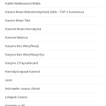
Kaikki Nettikasinot Malta
Kasino Ilman Rekisteröitymistä 2026 – TOP 3 Suomessa
Kasino Ilman Tiliä
Kasinot Ilman Kierrätystä
Kasinot Netissä
Kasyno Bez Weryfikacji
Kasyno Bez Weryfikacji Kyc
Kasyno Z Paysafecard
Kierrätysvapaat Kasinot
Leon
listcrawler corpus christi
LolaJack Casino
lotohelp.ru 80