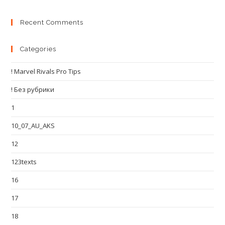
Recent Comments
Categories
! Marvel Rivals Pro Tips
! Без рубрики
1
10_07_AU_AKS
12
123texts
16
17
18