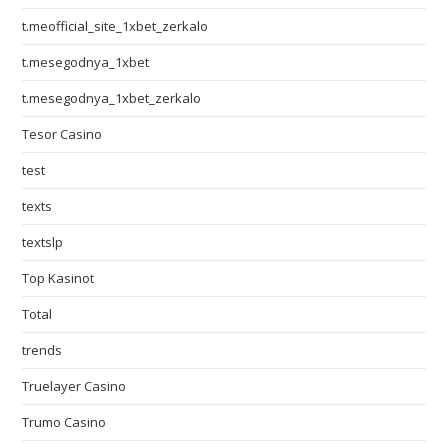
t.meofficial_site_1xbet_zerkalo
t.mesegodnya_1xbet
t.mesegodnya_1xbet_zerkalo
Tesor Casino
test
texts
textslp
Top Kasinot
Total
trends
Truelayer Casino
Trumo Casino