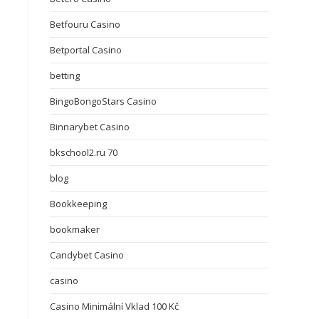
Betfouru Casino
Betportal Casino
betting
BingoBongoStars Casino
Binnarybet Casino
bkschool2.ru 70
blog
Bookkeeping
bookmaker
Candybet Casino
casino
Casino Minimální Vklad 100 Kč