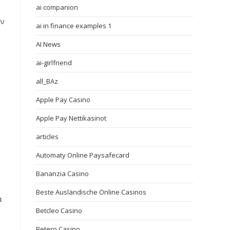
ai companion
ών
ai in finance examples 1
AI News
ai-girlfriend
all_BAz
Apple Pay Casino
Apple Pay Nettikasinot
articles
Automaty Online Paysafecard
Bananzia Casino
Beste Ausländische Online Casinos
α
Betcleo Casino
Betero Casino