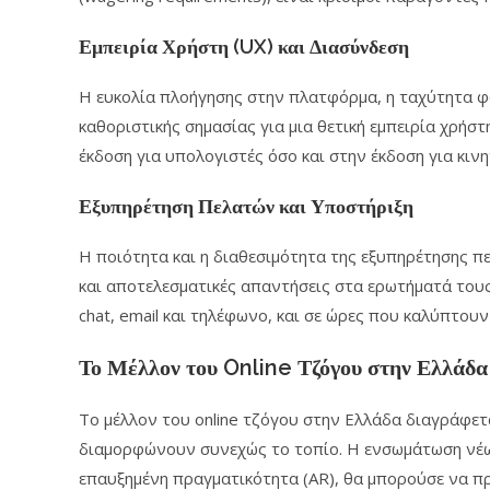
Εμπειρία Χρήστη (UX) και Διασύνδεση
Η ευκολία πλοήγησης στην πλατφόρμα, η ταχύτητα φό
καθοριστικής σημασίας για μια θετική εμπειρία χρήσ
έκδοση για υπολογιστές όσο και στην έκδοση για κινη
Εξυπηρέτηση Πελατών και Υποστήριξη
Η ποιότητα και η διαθεσιμότητα της εξυπηρέτησης π
και αποτελεσματικές απαντήσεις στα ερωτήματά τους
chat, email και τηλέφωνο, και σε ώρες που καλύπτουν
Το Μέλλον του Online Τζόγου στην Ελλάδα
Το μέλλον του online τζόγου στην Ελλάδα διαγράφεται
διαμορφώνουν συνεχώς το τοπίο. Η ενσωμάτωση νέων
επαυξημένη πραγματικότητα (AR), θα μπορούσε να πρ