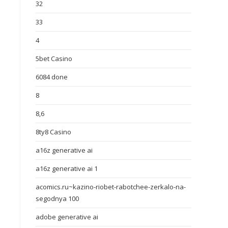
32
33
4
5bet Casino
6084 done
8
8,6
8ty8 Casino
a16z generative ai
a16z generative ai 1
acomics.ru~kazino-riobet-rabotchee-zerkalo-na-
segodnya 100
adobe generative ai