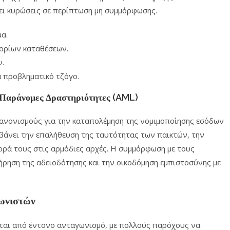
ει κυρώσεις σε περίπτωση μη συμμόρφωσης.
α.
 ορίων καταθέσεων.
ν.
α προβληματικό τζόγο.
 Παράνομες Δραστηριότητες (AML)
κανονισμούς για την καταπολέμηση της νομιμοποίησης εσόδων
βάνει την επαλήθευση της ταυτότητας των παικτών, την
ά τους στις αρμόδιες αρχές. Η συμμόρφωση με τους
τήρηση της αδειοδότησης και την οικοδόμηση εμπιστοσύνης με
γωνιστών
εται από έντονο ανταγωνισμό, με πολλούς παρόχους να