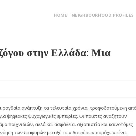
HOME
NEIGHBOURHOOD PROFILES
ζόγου στην Ελλάδα: Μια
ει ραγδαία ανάπτυξη τα τελευταία χρόνια, τροφοδοτούμενη απ
για ψηφιακές ψυχαγωγικές εμπειρίες. Οι παίκτες αναζητούν
μα παιχνιδιών, αλλά και ασφάλεια, αξιοπιστία και καινοτόμες
ατανόηση των διαφορών μεταξύ των διαφόρων παρόχων είναι