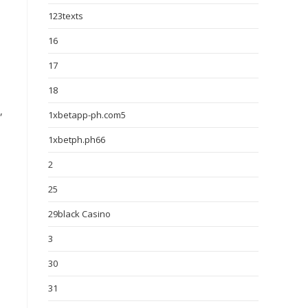
123texts
16
17
18
,
1xbetapp-ph.com5
1xbetph.ph66
2
25
29black Casino
3
30
31