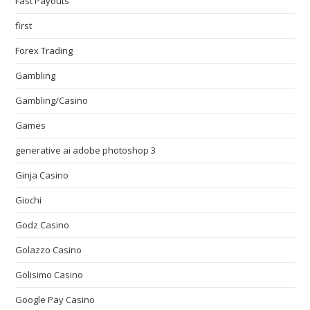
Fast Payouts
first
Forex Trading
Gambling
Gambling/Casino
Games
generative ai adobe photoshop 3
Ginja Casino
Giochi
Godz Casino
Golazzo Casino
Golisimo Casino
Google Pay Casino