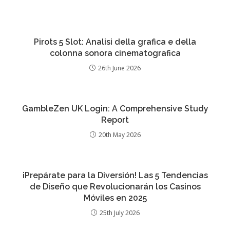
Pirots 5 Slot: Analisi della grafica e della
colonna sonora cinematografica
26th June 2026
GambleZen UK Login: A Comprehensive Study
Report
20th May 2026
¡Prepárate para la Diversión! Las 5 Tendencias
de Diseño que Revolucionarán los Casinos
Móviles en 2025
25th July 2026