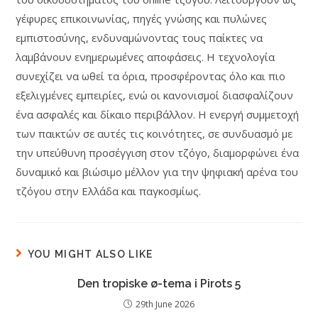
γέφυρες επικοινωνίας, πηγές γνώσης και πυλώνες
εμπιστοσύνης, ενδυναμώνοντας τους παίκτες να
λαμβάνουν ενημερωμένες αποφάσεις. Η τεχνολογία
συνεχίζει να ωθεί τα όρια, προσφέροντας όλο και πιο
εξελιγμένες εμπειρίες, ενώ οι κανονισμοί διασφαλίζουν
ένα ασφαλές και δίκαιο περιβάλλον. Η ενεργή συμμετοχή
των παικτών σε αυτές τις κοινότητες, σε συνδυασμό με
την υπεύθυνη προσέγγιση στον τζόγο, διαμορφώνει ένα
δυναμικό και βιώσιμο μέλλον για την ψηφιακή αρένα του
τζόγου στην Ελλάδα και παγκοσμίως.
YOU MIGHT ALSO LIKE
Den tropiske ø-tema i Pirots 5
29th June 2026