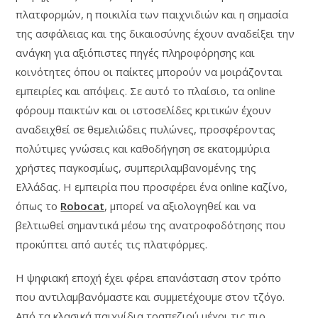
πλατφορμών, η ποικιλία των παιχνιδιών και η σημασία
της ασφάλειας και της δικαιοσύνης έχουν αναδείξει την
ανάγκη για αξιόπιστες πηγές πληροφόρησης και
κοινότητες όπου οι παίκτες μπορούν να μοιράζονται
εμπειρίες και απόψεις. Σε αυτό το πλαίσιο, τα online
φόρουμ παικτών και οι ιστοσελίδες κριτικών έχουν
αναδειχθεί σε θεμελιώδεις πυλώνες, προσφέροντας
πολύτιμες γνώσεις και καθοδήγηση σε εκατομμύρια
χρήστες παγκοσμίως, συμπεριλαμβανομένης της
Ελλάδας. Η εμπειρία που προσφέρει ένα online καζίνο,
όπως το
Robocat
, μπορεί να αξιολογηθεί και να
βελτιωθεί σημαντικά μέσω της ανατροφοδότησης που
προκύπτει από αυτές τις πλατφόρμες.
Η ψηφιακή εποχή έχει φέρει επανάσταση στον τρόπο
που αντιλαμβανόμαστε και συμμετέχουμε στον τζόγο.
Από τα κλασικά παιχνίδια τραπεζιού μέχρι τις πιο