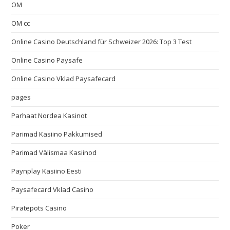
OM
OM cc
Online Casino Deutschland für Schweizer 2026: Top 3 Test
Online Casino Paysafe
Online Casino Vklad Paysafecard
pages
Parhaat Nordea Kasinot
Parimad Kasiino Pakkumised
Parimad Välismaa Kasiinod
Paynplay Kasiino Eesti
Paysafecard Vklad Casino
Piratepots Casino
Poker