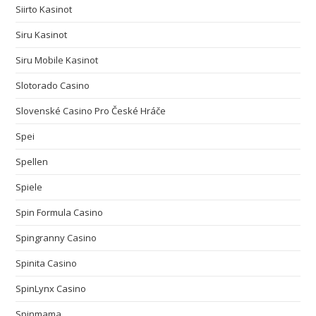
Siirto Kasinot
Siru Kasinot
Siru Mobile Kasinot
Slotorado Casino
Slovenské Casino Pro České Hráče
Spei
Spellen
Spiele
Spin Formula Casino
Spingranny Casino
Spinita Casino
SpinLynx Casino
Spinmama