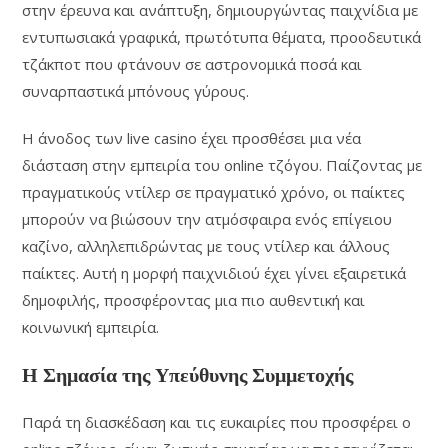
στην έρευνα και ανάπτυξη, δημιουργώντας παιχνίδια με
εντυπωσιακά γραφικά, πρωτότυπα θέματα, προοδευτικά
τζάκποτ που φτάνουν σε αστρονομικά ποσά και
συναρπαστικά μπόνους γύρους.
Η άνοδος των live casino έχει προσθέσει μια νέα
διάσταση στην εμπειρία του online τζόγου. Παίζοντας με
πραγματικούς ντίλερ σε πραγματικό χρόνο, οι παίκτες
μπορούν να βιώσουν την ατμόσφαιρα ενός επίγειου
καζίνο, αλληλεπιδρώντας με τους ντίλερ και άλλους
παίκτες. Αυτή η μορφή παιχνιδιού έχει γίνει εξαιρετικά
δημοφιλής, προσφέροντας μια πιο αυθεντική και
κοινωνική εμπειρία.
Η Σημασία της Υπεύθυνης Συμμετοχής
Παρά τη διασκέδαση και τις ευκαιρίες που προσφέρει ο