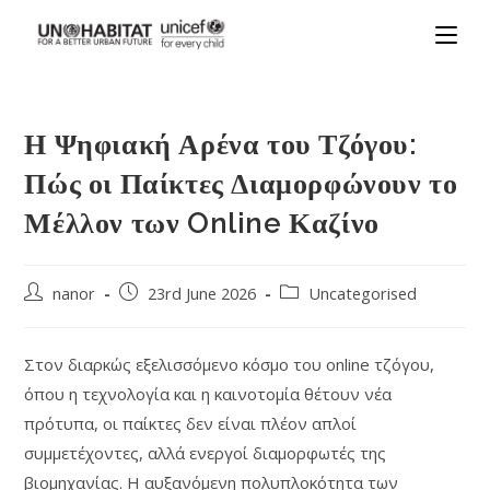
Η Ψηφιακή Αρένα του Τζόγου:
Πώς οι Παίκτες Διαμορφώνουν το
Μέλλον των Online Καζίνο
nanor
23rd June 2026
Uncategorised
Στον διαρκώς εξελισσόμενο κόσμο του online τζόγου,
όπου η τεχνολογία και η καινοτομία θέτουν νέα
πρότυπα, οι παίκτες δεν είναι πλέον απλοί
συμμετέχοντες, αλλά ενεργοί διαμορφωτές της
βιομηχανίας. Η αυξανόμενη πολυπλοκότητα των