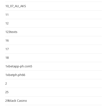
10_07_AU_AKS
11
12
123texts
16
17
18
1xbetapp-ph.com5
1xbetph.ph66
2
25
29black Casino