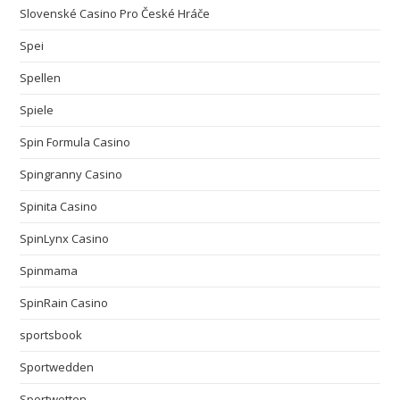
Slovenské Casino Pro České Hráče
Spei
Spellen
Spiele
Spin Formula Casino
Spingranny Casino
Spinita Casino
SpinLynx Casino
Spinmama
SpinRain Casino
sportsbook
Sportwedden
Sportwetten