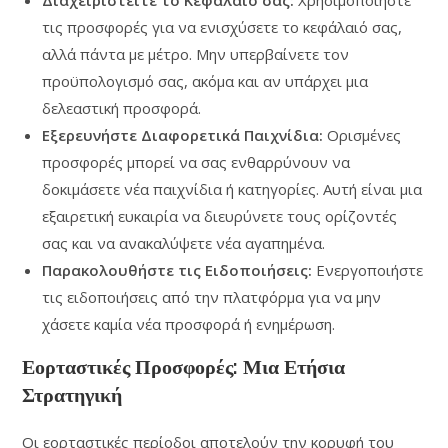
Διαχειριστείτε το Κεφάλαιό σας:
Χρησιμοποιήστε
τις προσφορές για να ενισχύσετε το κεφάλαιό σας,
αλλά πάντα με μέτρο. Μην υπερβαίνετε τον
προϋπολογισμό σας, ακόμα και αν υπάρχει μια
δελεαστική προσφορά.
Εξερευνήστε Διαφορετικά Παιχνίδια:
Ορισμένες
προσφορές μπορεί να σας ενθαρρύνουν να
δοκιμάσετε νέα παιχνίδια ή κατηγορίες. Αυτή είναι μια
εξαιρετική ευκαιρία να διευρύνετε τους ορίζοντές
σας και να ανακαλύψετε νέα αγαπημένα.
Παρακολουθήστε τις Ειδοποιήσεις:
Ενεργοποιήστε
τις ειδοποιήσεις από την πλατφόρμα για να μην
χάσετε καμία νέα προσφορά ή ενημέρωση.
Εορταστικές Προσφορές: Μια Ετήσια
Στρατηγική
Οι εορταστικές περίοδοι αποτελούν την κορυφή του