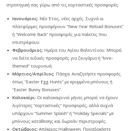
στρατηγική σας γύρω από τις εορταστικές προσφορές:
Ιανουάριος:
Νέο Έτος, νέες αρχές. Συχνά οι
πλατφόρμες προσφέρουν “New Year Reload Bonuses”
ή “Welcome Back” προσφορές για παίκτες που
επιστρέφουν.
Φεβρουάριος:
Ημέρα του Αγίου Βαλεντίνου. Μπορεί
να δείτε ειδικές προσφορές για ζευγάρια ή “love-
themed” τουρνουά.
Μάρτιος/Απρίλιος:
Πάσχα. Αναζητήστε προσφορές
όπως “Easter Egg Hunts” με κρυμμένα μπόνους ή
“Easter Bunny Bonuses”.
Καλοκαίρι:
Οι καλοκαιρινοί μήνες μπορεί να έχουν
λιγότερες “εορταστικές” προσφορές, αλλά συχνά
υπάρχουν “Summer Splash” ή “Holiday Specials” με
μπόνους κατάθεσης και δωρεάν περιστροφές.
Οκτώβριος:
Απόκριες/Halloween. Προσδοκήστε