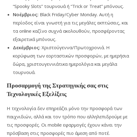
“Spooky Slots” τουρνουά ή “Trick or Treat” μπόνους.
Νοέμβριος:
Black Friday/Cyber Monday. Αυτή η
περίοδος είναι γνωστή για τις μεγάλες εκπτώσεις, και
τα online καζίνο συχνά ακολουθούν, προσφέροντας
εξαιρετικά μπόνους.
Δεκέμβριος:
Χριστούγεννα/Πρωτοχρονιά. Η
κορύφωση των εορταστικών προσφορών, με ημερήσια
δώρα, χριστουγεννιάτικα ημερολόγια και μεγάλα
τουρνουά.
Προσαρμογή της Στρατηγικής σας στις
Τεχνολογικές Εξελίξεις
Η τεχνολογία δεν επηρεάζει μόνο την προσφορά των
παιχνιδιών, αλλά και τον τρόπο που αλληλεπιδρούμε με
τις προσφορές. Οι mobile εφαρμογές έχουν κάνει την
πρόσβαση στις προσφορές πιο άμεση από ποτέ.