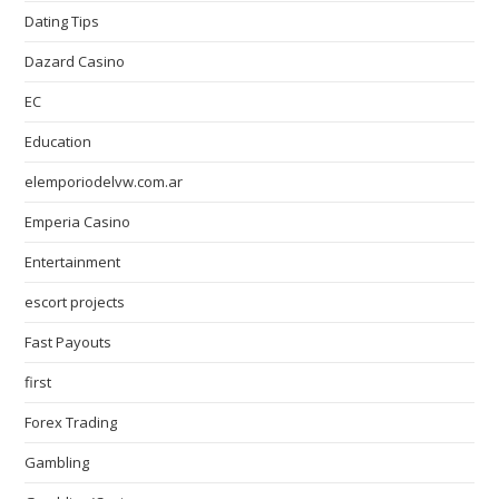
Dating Tips
Dazard Casino
EC
Education
elemporiodelvw.com.ar
Emperia Casino
Entertainment
escort projects
Fast Payouts
first
Forex Trading
Gambling