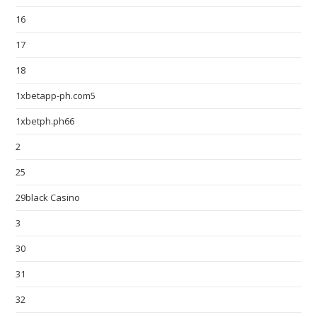
16
17
18
1xbetapp-ph.com5
1xbetph.ph66
2
25
29black Casino
3
30
31
32