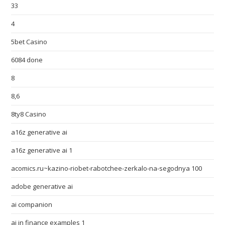
33
4
5bet Casino
6084 done
8
8,6
8ty8 Casino
a16z generative ai
a16z generative ai 1
acomics.ru~kazino-riobet-rabotchee-zerkalo-na-segodnya 100
adobe generative ai
ai companion
ai in finance examples 1