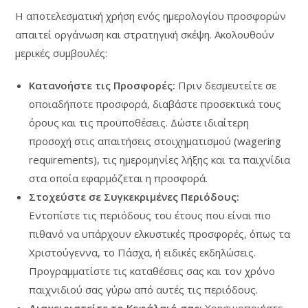
Η αποτελεσματική χρήση ενός ημερολογίου προσφορών
απαιτεί οργάνωση και στρατηγική σκέψη. Ακολουθούν
μερικές συμβουλές:
Κατανοήστε τις Προσφορές:
Πριν δεσμευτείτε σε
οποιαδήποτε προσφορά, διαβάστε προσεκτικά τους
όρους και τις προϋποθέσεις. Δώστε ιδιαίτερη
προσοχή στις απαιτήσεις στοιχηματισμού (wagering
requirements), τις ημερομηνίες λήξης και τα παιχνίδια
στα οποία εφαρμόζεται η προσφορά.
Στοχεύστε σε Συγκεκριμένες Περιόδους:
Εντοπίστε τις περιόδους του έτους που είναι πιο
πιθανό να υπάρχουν ελκυστικές προσφορές, όπως τα
Χριστούγεννα, το Πάσχα, ή ειδικές εκδηλώσεις.
Προγραμματίστε τις καταθέσεις σας και τον χρόνο
παιχνιδιού σας γύρω από αυτές τις περιόδους.