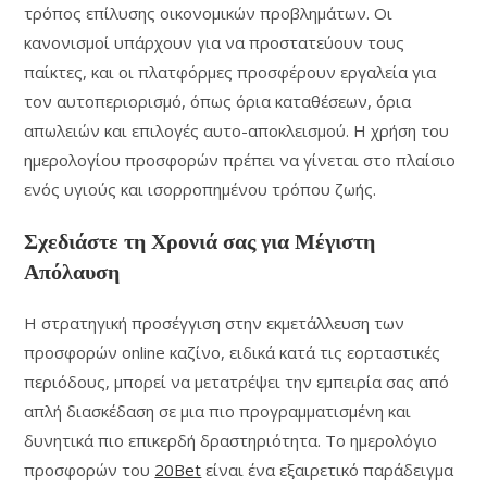
τρόπος επίλυσης οικονομικών προβλημάτων. Οι
κανονισμοί υπάρχουν για να προστατεύουν τους
παίκτες, και οι πλατφόρμες προσφέρουν εργαλεία για
τον αυτοπεριορισμό, όπως όρια καταθέσεων, όρια
απωλειών και επιλογές αυτο-αποκλεισμού. Η χρήση του
ημερολογίου προσφορών πρέπει να γίνεται στο πλαίσιο
ενός υγιούς και ισορροπημένου τρόπου ζωής.
Σχεδιάστε τη Χρονιά σας για Μέγιστη
Απόλαυση
Η στρατηγική προσέγγιση στην εκμετάλλευση των
προσφορών online καζίνο, ειδικά κατά τις εορταστικές
περιόδους, μπορεί να μετατρέψει την εμπειρία σας από
απλή διασκέδαση σε μια πιο προγραμματισμένη και
δυνητικά πιο επικερδή δραστηριότητα. Το ημερολόγιο
προσφορών του
20Bet
είναι ένα εξαιρετικό παράδειγμα