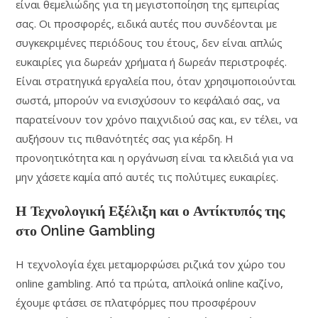
είναι θεμελιώδης για τη μεγιστοποίηση της εμπειρίας
σας. Οι προσφορές, ειδικά αυτές που συνδέονται με
συγκεκριμένες περιόδους του έτους, δεν είναι απλώς
ευκαιρίες για δωρεάν χρήματα ή δωρεάν περιστροφές.
Είναι στρατηγικά εργαλεία που, όταν χρησιμοποιούνται
σωστά, μπορούν να ενισχύσουν το κεφάλαιό σας, να
παρατείνουν τον χρόνο παιχνιδιού σας και, εν τέλει, να
αυξήσουν τις πιθανότητές σας για κέρδη. Η
προνοητικότητα και η οργάνωση είναι τα κλειδιά για να
μην χάσετε καμία από αυτές τις πολύτιμες ευκαιρίες.
Η Τεχνολογική Εξέλιξη και ο Αντίκτυπός της
στο Online Gambling
Η τεχνολογία έχει μεταμορφώσει ριζικά τον χώρο του
online gambling. Από τα πρώτα, απλοϊκά online καζίνο,
έχουμε φτάσει σε πλατφόρμες που προσφέρουν