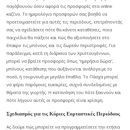
παγόβουνου όσον αφορά τις προσφορές στα online
καζίνο. Το ημερολόγιο προσφορών σας βοηθά να
προετοιμαστείτε για αυτές τις περιόδους, επιτρέποντάς
σας να σχεδιάσετε πότε θα κάνετε καταθέσεις, ποια
παιχνίδια θα παίξετε και πώς θα αξιοποιήσετε στο
έπακρο τις μπόνους και τις δωρεάν περιστροφές. Για
παράδειγμα, κατά τη διάρκεια των Χριστουγέννων,
μπορεί να βρείτε προσφορές όπως “ημερήσια δώρα”,
μπόνους κατάθεσης που αυξάνονται ανάλογα με το
ποσό, ή τουρνουά με μεγάλα έπαθλα. Το Πάσχα μπορεί
να φέρει παρόμοιες ευκαιρίες, συχνά συνδεδεμένες με
θέματα της γιορτής. Η κατανόηση του πότε ξεκινούν και
πότε λήγουν αυτές οι προσφορές είναι κρίσιμη.
Σχεδιασμός για τις Κύριες Εορταστικές Περιόδους
Ας δούμε πώς μπορείτε να προγραμματίσετε την ετήσια