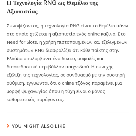
Η Τεχνολογία RNG ως Θεμέλιο της
Αξιοπιστίας
Συνοψίζοντας, η τεχνολογία RNG είναι το θεμέλιο πάνω
στο οποίο χτίζεται η αξιοπιστία ενός online καζίνο. Στο
Need for Slots, η χρήση πιστοποιημένων και εξελιγμένων
συστημάτων RNG διασφαλίζει ότι κάθε παίκτης στην
Ελλάδα απολαμβάνει ένα δίκαιο, ασφαλές και
διασκεδαστικό περιβάλλον παιχνιδιού. Η συνεχής
εξέλιξη της τεχνολογίας, σε συνδυασμό με την αυστηρή
ρύθμιση, εγγυώνται ότι ο online τζόγος παραμένει μια
μορφή ψυχαγωγίας όπου η τύχη είναι ο μόνος
καθοριστικός παράγοντας.
YOU MIGHT ALSO LIKE