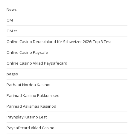
News
OM
OM cc
Online Casino Deutschland für Schweizer 2026: Top 3 Test
Online Casino Paysafe
Online Casino Vklad Paysafecard
pages
Parhaat Nordea Kasinot
Parimad Kasiino Pakkumised
Parimad Välismaa Kasiinod
Paynplay Kasiino Eesti
Paysafecard Vklad Casino