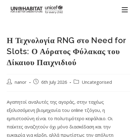
Η Τεχνολογία RNG στο Need for
Slots: Ο Αόρατος Φύλακας του
Δίκαιου Παιχνιδιού
nanor
6th July 2026
Uncategorised
Αγαπητοί αναλυτές της αγοράς, στην ταχέως
εξελισσόμενη βιομηχανία του online τζόγου, η
εμπιστοσύνη είναι το πολυτιμότερο κεφάλαιο. Οι
παίκτες αναζητούν όχι μόνο διασκέδαση και την
ευκαιρία για κέρδη, αλλά πρωτίστως την απόλυτη