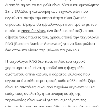
διασφάλιση ότι το παιχνίδι είναι δίκαιο και αμερόληπτο.
Στην Ελλάδα, η κατανόηση των τεχνολογιών που
εγγυώνται αυτήν την ακεραιότητα είναι ζωτικής
σημασίας. Σήμερα, θα εμβαθύνουμε στον τρόπο με τον
οποίο το
Need for Slots
, ένα διαδικτυακό καζίνο που
σέβεται τους παίκτες του, χρησιμοποιεί την τεχνολογία
RNG (Random Number Generator) για να διασφαλίσει
ένα απόλυτα δίκαιο περιβάλλον παιχνιδιού.
Η τεχνολογία RNG δεν είναι απλώς ένα τεχνικό
χαρακτηριστικό. Είναι η καρδιά και η ψυχή κάθε
αξιόπιστου online καζίνο, ο αόρατος φύλακας που
εγγυάται ότι κάθε περιστροφή, κάθε φύλλο, κάθε ζάρι,
είναι το αποτέλεσμα καθαρά τυχαίων γεγονότων. Για
εσάς, τους αναλυτές, η κατανόηση αυτής της
τεχνολογίας είναι κλειδί για την αξιολόγηση της
αξιοπιστίας και της μακροπρόθεσμης βιωσιμότητας ενός