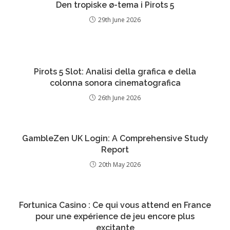
Den tropiske ø-tema i Pirots 5
29th June 2026
Pirots 5 Slot: Analisi della grafica e della
colonna sonora cinematografica
26th June 2026
GambleZen UK Login: A Comprehensive Study
Report
20th May 2026
Fortunica Casino : Ce qui vous attend en France
pour une expérience de jeu encore plus
excitante