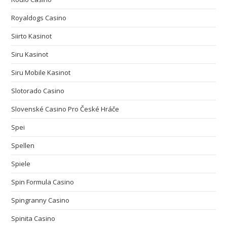
Royaldogs Casino
Siirto Kasinot
Siru Kasinot
Siru Mobile Kasinot
Slotorado Casino
Slovenské Casino Pro České Hráče
Spei
Spellen
Spiele
Spin Formula Casino
Spingranny Casino
Spinita Casino