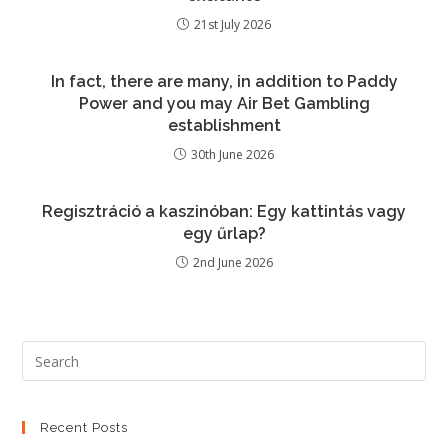
21st July 2026
In fact, there are many, in addition to Paddy
Power and you may Air Bet Gambling
establishment
30th June 2026
Regisztráció a kaszinóban: Egy kattintás vagy
egy űrlap?
2nd June 2026
Recent Posts