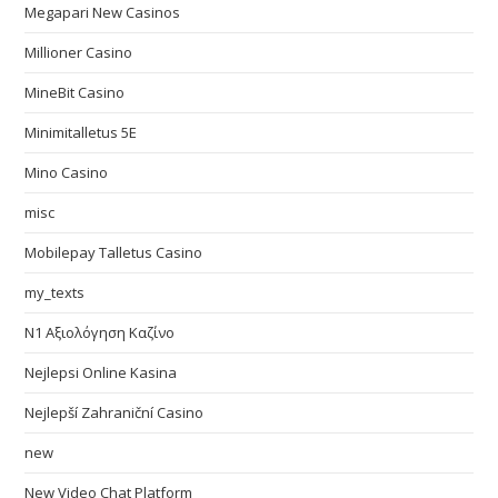
Megapari New Casinos
Millioner Casino
MineBit Casino
Minimitalletus 5E
Mino Casino
misc
Mobilepay Talletus Casino
my_texts
N1 Αξιολόγηση Καζίνο
Nejlepsi Online Kasina
Nejlepší Zahraniční Casino
new
New Video Chat Platform