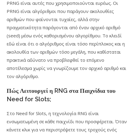
PRNG είναι αυτές που χρησιμοποιούνται ευρέως. Οι
PRNG είναι αλγόριθμοι που παράγουν ακολουθίες
αριθμών που φαίνονται τυχαίες, αλλά στην
πραγματικότητα παράγονται από έναν αρχικό αριθμό
(seed) μέσω ενός καθορισμένου αλγορίθμου. Το κλειδί
εδώ είναι ότι ο αλγόριθμος είναι τόσο περίπλοκος και η
ακολουθία των αριθμών τόσο μεγάλη, που καθίσταται
πρακτικά αδύνατο να προβλεφθεί το επόμενο
αποτέλεσμα χωρίς να γνωρίζουμε τον αρχικό αριθμό και
τον αλγόριθμο.
Πώς Λειτουργεί η RNG στα Παιχνίδια του
Need for Slots;
Στο Need for Slots, η τεχνολογία RNG είναι
ενσωματωμένη σε κάθε παιχνίδι που προσφέρεται. Όταν
κάνετε κλικ για να περιστρέψετε τους τροχούς ενός