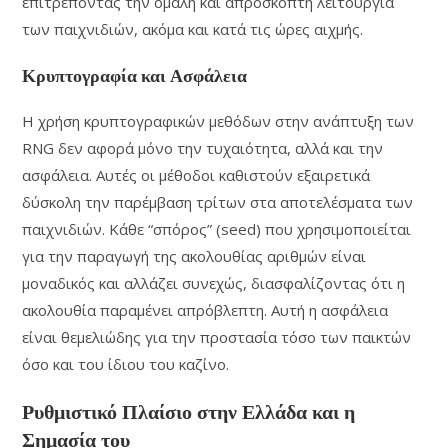
επιτρέποντας την ομαλή και απρόσκοπτη λειτουργία
των παιχνιδιών, ακόμα και κατά τις ώρες αιχμής.
Κρυπτογραφία και Ασφάλεια
Η χρήση κρυπτογραφικών μεθόδων στην ανάπτυξη των
RNG δεν αφορά μόνο την τυχαιότητα, αλλά και την
ασφάλεια. Αυτές οι μέθοδοι καθιστούν εξαιρετικά
δύσκολη την παρέμβαση τρίτων στα αποτελέσματα των
παιχνιδιών. Κάθε “σπόρος” (seed) που χρησιμοποιείται
για την παραγωγή της ακολουθίας αριθμών είναι
μοναδικός και αλλάζει συνεχώς, διασφαλίζοντας ότι η
ακολουθία παραμένει απρόβλεπτη. Αυτή η ασφάλεια
είναι θεμελιώδης για την προστασία τόσο των παικτών
όσο και του ίδιου του καζίνο.
Ρυθμιστικό Πλαίσιο στην Ελλάδα και η
Σημασία του