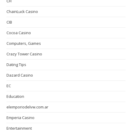
CH
ChainLuck Casino
CIB
Cocoa Casino
Computers, Games
Crazy Tower Сasino
Dating Tips
Dazard Casino
EC
Education
elemporiodelvw.com.ar
Emperia Casino
Entertainment