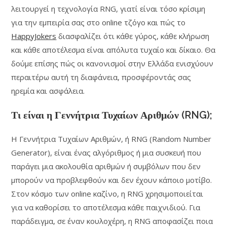
λειτουργεί η τεχνολογία RNG, γιατί είναι τόσο κρίσιμη
για την εμπειρία σας στο online τζόγο και πώς το
HappyJokers
διασφαλίζει ότι κάθε γύρος, κάθε κλήρωση
και κάθε αποτέλεσμα είναι απόλυτα τυχαίο και δίκαιο. Θα
δούμε επίσης πώς οι κανονισμοί στην Ελλάδα ενισχύουν
περαιτέρω αυτή τη διαφάνεια, προσφέροντάς σας
ηρεμία και ασφάλεια.
Τι είναι η Γεννήτρια Τυχαίων Αριθμών (RNG);
Η Γεννήτρια Τυχαίων Αριθμών, ή RNG (Random Number
Generator), είναι ένας αλγόριθμος ή μια συσκευή που
παράγει μια ακολουθία αριθμών ή συμβόλων που δεν
μπορούν να προβλεφθούν και δεν έχουν κάποιο μοτίβο.
Στον κόσμο των online καζίνο, η RNG χρησιμοποιείται
για να καθορίσει το αποτέλεσμα κάθε παιχνιδιού. Για
παράδειγμα, σε έναν κουλοχέρη, η RNG αποφασίζει ποια