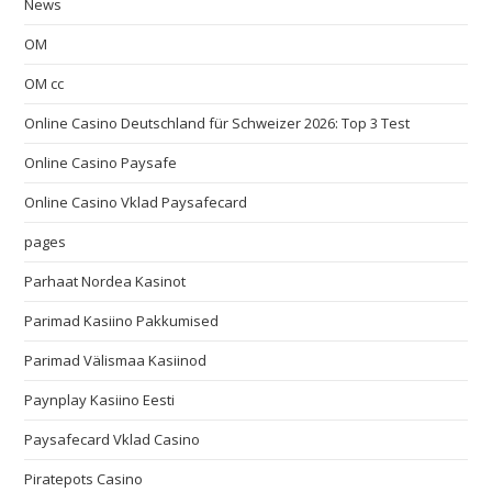
News
OM
OM cc
Online Casino Deutschland für Schweizer 2026: Top 3 Test
Online Casino Paysafe
Online Casino Vklad Paysafecard
pages
Parhaat Nordea Kasinot
Parimad Kasiino Pakkumised
Parimad Välismaa Kasiinod
Paynplay Kasiino Eesti
Paysafecard Vklad Casino
Piratepots Casino