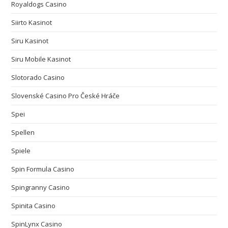
Royaldogs Casino
Siirto Kasinot
Siru Kasinot
Siru Mobile Kasinot
Slotorado Casino
Slovenské Casino Pro České Hráče
Spei
Spellen
Spiele
Spin Formula Casino
Spingranny Casino
Spinita Casino
SpinLynx Casino