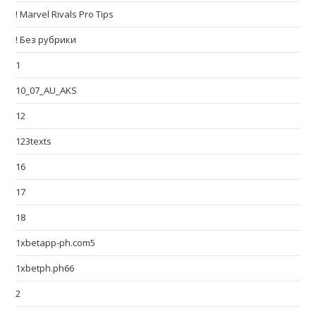
! Marvel Rivals Pro Tips
! Без рубрики
1
10_07_AU_AKS
12
123texts
16
17
18
1xbetapp-ph.com5
1xbetph.ph66
2