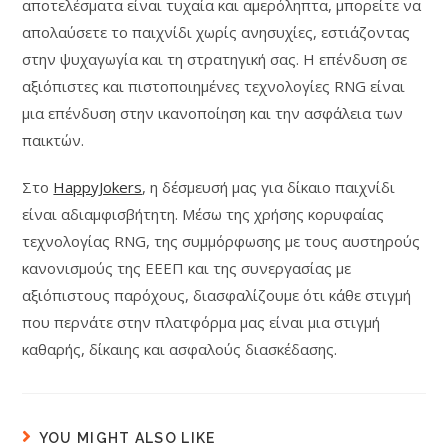
αποτελέσματα είναι τυχαία και αμερόληπτα, μπορείτε να
απολαύσετε το παιχνίδι χωρίς ανησυχίες, εστιάζοντας
στην ψυχαγωγία και τη στρατηγική σας. Η επένδυση σε
αξιόπιστες και πιστοποιημένες τεχνολογίες RNG είναι
μια επένδυση στην ικανοποίηση και την ασφάλεια των
παικτών.
Στο
HappyJokers
, η δέσμευσή μας για δίκαιο παιχνίδι
είναι αδιαμφισβήτητη. Μέσω της χρήσης κορυφαίας
τεχνολογίας RNG, της συμμόρφωσης με τους αυστηρούς
κανονισμούς της ΕΕΕΠ και της συνεργασίας με
αξιόπιστους παρόχους, διασφαλίζουμε ότι κάθε στιγμή
που περνάτε στην πλατφόρμα μας είναι μια στιγμή
καθαρής, δίκαιης και ασφαλούς διασκέδασης.
YOU MIGHT ALSO LIKE