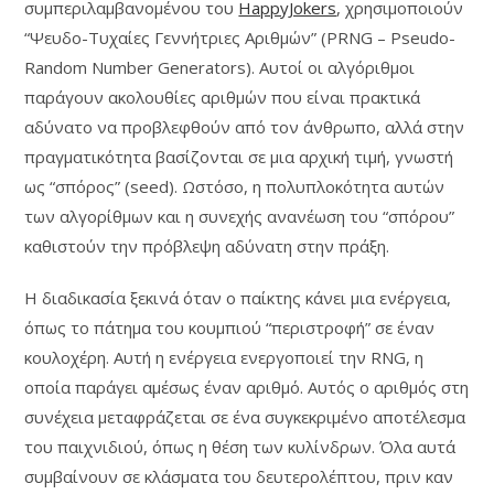
συμπεριλαμβανομένου του
HappyJokers
, χρησιμοποιούν
“Ψευδο-Τυχαίες Γεννήτριες Αριθμών” (PRNG – Pseudo-
Random Number Generators). Αυτοί οι αλγόριθμοι
παράγουν ακολουθίες αριθμών που είναι πρακτικά
αδύνατο να προβλεφθούν από τον άνθρωπο, αλλά στην
πραγματικότητα βασίζονται σε μια αρχική τιμή, γνωστή
ως “σπόρος” (seed). Ωστόσο, η πολυπλοκότητα αυτών
των αλγορίθμων και η συνεχής ανανέωση του “σπόρου”
καθιστούν την πρόβλεψη αδύνατη στην πράξη.
Η διαδικασία ξεκινά όταν ο παίκτης κάνει μια ενέργεια,
όπως το πάτημα του κουμπιού “περιστροφή” σε έναν
κουλοχέρη. Αυτή η ενέργεια ενεργοποιεί την RNG, η
οποία παράγει αμέσως έναν αριθμό. Αυτός ο αριθμός στη
συνέχεια μεταφράζεται σε ένα συγκεκριμένο αποτέλεσμα
του παιχνιδιού, όπως η θέση των κυλίνδρων. Όλα αυτά
συμβαίνουν σε κλάσματα του δευτερολέπτου, πριν καν