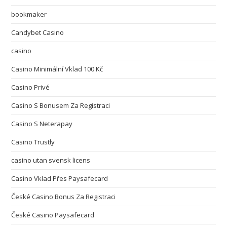
bookmaker
Candybet Casino
casino
Casino Minimální Vklad 100 Kč
Casino Privé
Casino S Bonusem Za Registraci
Casino S Neterapay
Casino Trustly
casino utan svensk licens
Casino Vklad Přes Paysafecard
České Casino Bonus Za Registraci
České Casino Paysafecard