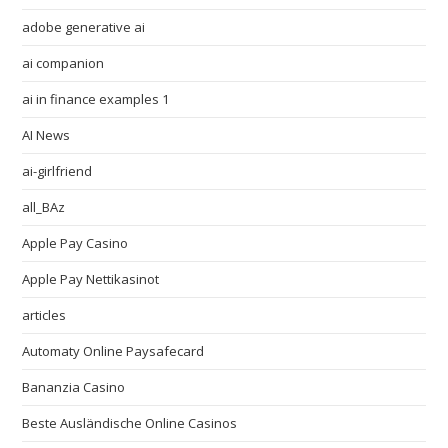
adobe generative ai
ai companion
ai in finance examples 1
AI News
ai-girlfriend
all_BAz
Apple Pay Casino
Apple Pay Nettikasinot
articles
Automaty Online Paysafecard
Bananzia Casino
Beste Ausländische Online Casinos