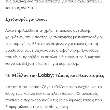
ένα αυξανόμενο πεδίο εστίασης για τους σχεδιαστές UX
και τους αναλυτές.
Σχεδιασμός για Όλους
Αυτό περιλαμβάνει τη χρήση επαρκούς αντίθεσης
χρωμάτων, την υποστήριξη πλοήγησης με πληκτρολόγιο,
την παροχή εναλλακτικών κειμένων για εικόνες και τη
συμβατότητα με τεχνολογίες υποβοήθησης. Ένα lobby
που είναι προσβάσιμο σε όλους διευρύνει το δυνητικό
κοινό και δείχνει δέσμευση για συμπερίληψη.
Το Μέλλον του Lobby: Τάσεις και Καινοτομίες
Το τοπίο του online τζόγου εξελίσσεται συνεχώς, και το
lobby των καζίνο δεν αποτελεί εξαίρεση. Οι αναλυτές
πρέπει να παρακολουθούν τις αναδυόμενες τάσεις που
διαμορφώνουν την εμπειρία χρήστη.