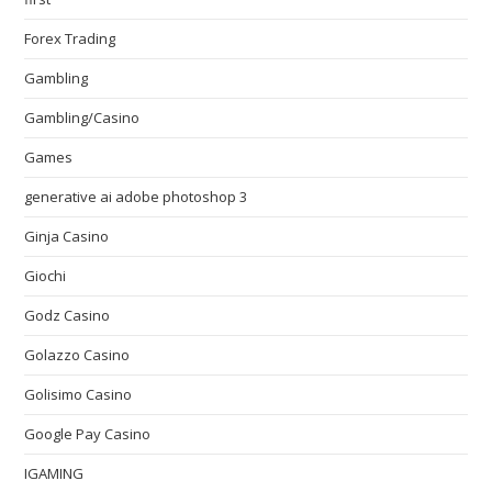
Forex Trading
Gambling
Gambling/Casino
Games
generative ai adobe photoshop 3
Ginja Casino
Giochi
Godz Casino
Golazzo Casino
Golisimo Casino
Google Pay Casino
IGAMING