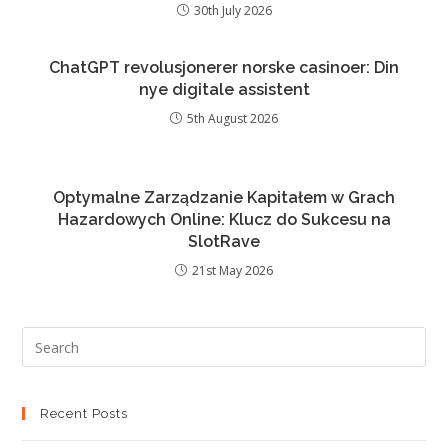
30th July 2026
ChatGPT revolusjonerer norske casinoer: Din
nye digitale assistent
5th August 2026
Optymalne Zarządzanie Kapitałem w Grach
Hazardowych Online: Klucz do Sukcesu na
SlotRave
21st May 2026
Recent Posts