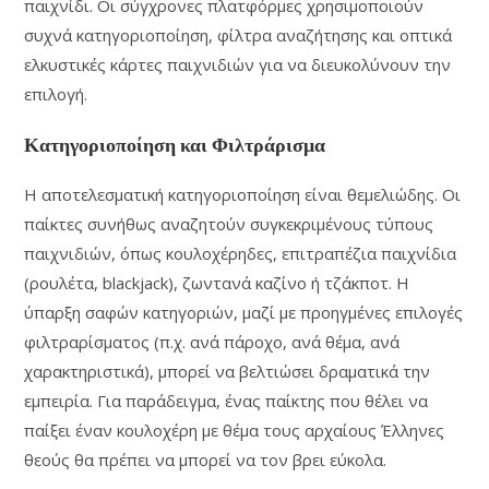
παιχνίδι. Οι σύγχρονες πλατφόρμες χρησιμοποιούν
συχνά κατηγοριοποίηση, φίλτρα αναζήτησης και οπτικά
ελκυστικές κάρτες παιχνιδιών για να διευκολύνουν την
επιλογή.
Κατηγοριοποίηση και Φιλτράρισμα
Η αποτελεσματική κατηγοριοποίηση είναι θεμελιώδης. Οι
παίκτες συνήθως αναζητούν συγκεκριμένους τύπους
παιχνιδιών, όπως κουλοχέρηδες, επιτραπέζια παιχνίδια
(ρουλέτα, blackjack), ζωντανά καζίνο ή τζάκποτ. Η
ύπαρξη σαφών κατηγοριών, μαζί με προηγμένες επιλογές
φιλτραρίσματος (π.χ. ανά πάροχο, ανά θέμα, ανά
χαρακτηριστικά), μπορεί να βελτιώσει δραματικά την
εμπειρία. Για παράδειγμα, ένας παίκτης που θέλει να
παίξει έναν κουλοχέρη με θέμα τους αρχαίους Έλληνες
θεούς θα πρέπει να μπορεί να τον βρει εύκολα.