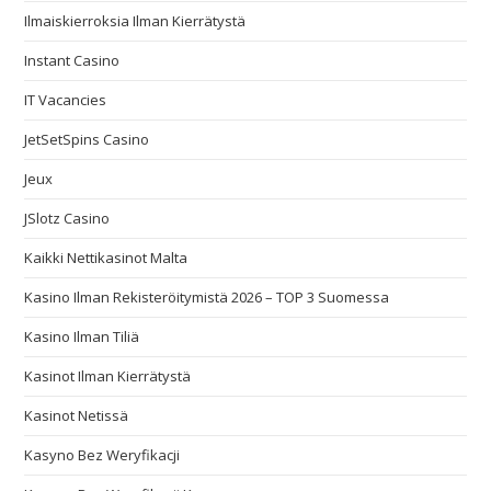
Ilmaiskierroksia Ilman Kierrätystä
Instant Casino
IT Vacancies
JetSetSpins Casino
Jeux
JSlotz Casino
Kaikki Nettikasinot Malta
Kasino Ilman Rekisteröitymistä 2026 – TOP 3 Suomessa
Kasino Ilman Tiliä
Kasinot Ilman Kierrätystä
Kasinot Netissä
Kasyno Bez Weryfikacji