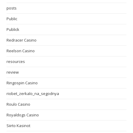
posts
Public
Publick
Redracer Casino
Reelson Casino
resources
review
Ringospin Casino
riobet_zerkalo_na_segodnya
Roulo Casino
Royaldogs Casino
Siirto Kasinot