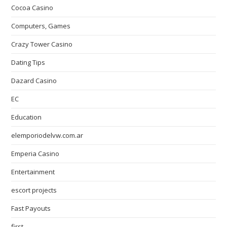
Cocoa Casino
Computers, Games
Crazy Tower Сasino
Dating Tips
Dazard Casino
EC
Education
elemporiodelvw.com.ar
Emperia Casino
Entertainment
escort projects
Fast Payouts
first