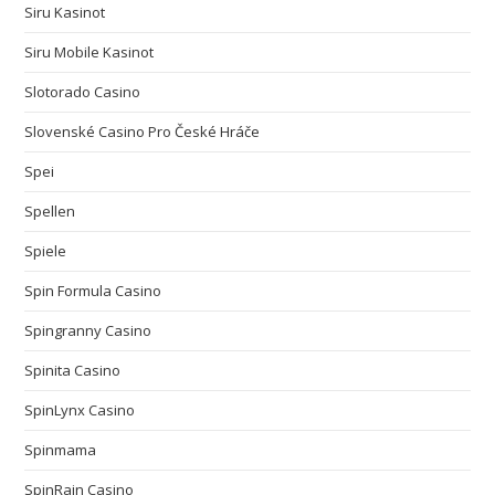
Siru Kasinot
Siru Mobile Kasinot
Slotorado Casino
Slovenské Casino Pro České Hráče
Spei
Spellen
Spiele
Spin Formula Casino
Spingranny Casino
Spinita Casino
SpinLynx Casino
Spinmama
SpinRain Casino