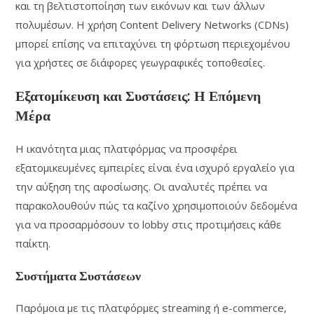
και τη βελτιστοποίηση των εικόνων και των άλλων
πολυμέσων. Η χρήση Content Delivery Networks (CDNs)
μπορεί επίσης να επιταχύνει τη φόρτωση περιεχομένου
για χρήστες σε διάφορες γεωγραφικές τοποθεσίες.
Εξατομίκευση και Συστάσεις: Η Επόμενη
Μέρα
Η ικανότητα μιας πλατφόρμας να προσφέρει
εξατομικευμένες εμπειρίες είναι ένα ισχυρό εργαλείο για
την αύξηση της αφοσίωσης. Οι αναλυτές πρέπει να
παρακολουθούν πώς τα καζίνο χρησιμοποιούν δεδομένα
για να προσαρμόσουν το lobby στις προτιμήσεις κάθε
παίκτη.
Συστήματα Συστάσεων
Παρόμοια με τις πλατφόρμες streaming ή e-commerce,