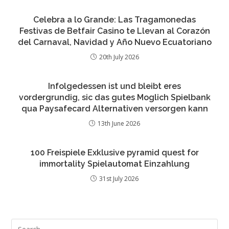
Celebra a lo Grande: Las Tragamonedas
Festivas de Betfair Casino te Llevan al Corazón
del Carnaval, Navidad y Año Nuevo Ecuatoriano
20th July 2026
Infolgedessen ist und bleibt eres
vordergrundig, sic das gutes Moglich Spielbank
qua Paysafecard Alternativen versorgen kann
13th June 2026
100 Freispiele Exklusive pyramid quest for
immortality Spielautomat Einzahlung
31st July 2026