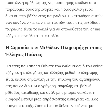
παικτών, η πρόληψη της νομιμοποίησης εσόδων από
παράνομες δραστηριότητες και η διασφάλιση ενός
δίκαιου περιβάλλοντος παιχνιδιού. Η κατανόηση αυτών
των κανόνων και των επιπτώσεών τους στις μεθόδους
πληρωμής είναι το κλειδί για να απολαύσετε τον online
τζόγο με ασφάλεια και ευκολία.
Η Σημασία των Μεθόδων Πληρωμής για τους
Έλληνες Παίκτες
Για εσάς που απολαμβάνετε τον ενθουσιασμό του online
τζόγου, η επιλογή της κατάλληλης μεθόδου πληρωμής
είναι εξίσου σημαντική με την επιλογή του αγαπημένου
σας παιχνιδιού. Μια γρήγορη, ασφαλής και βολική
μέθοδος κατάθεσης και ανάληψης μπορεί να κάνει τη
διαφορά μεταξύ μιας απρόσκοπτης εμπειρίας και μιας
απογοητευτικής. Σκεφτείτε το: θέλετε να κάνετε μια