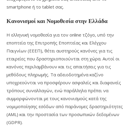
smartphone ή το tablet σας.
Κανονισμοί και Νομοθεσία στην Ελλάδα
Η ελληνική νομοθεσία για τον online τζόγο, υπό την
εποπτεία της Επιτροπής Εποπτείας και Ελέγχου
Παιγνίων (ΕΕΕΠ), θέτει αυστηρούς κανόνες για τις
εταιρείες που δραστηριοποιούνται στη χώρα. Αυτοί οι
κανόνες περιλαμβάνουν και τις απαιτήσεις για τις
μεθόδους πληρωμής. Τα αδειοδοτημένα καζίνο
υποχρεούνται να προσφέρουν ασφαλείς και διαφανείς
τρόπους συναλλαγών, ενώ παράλληλα πρέπει να
συμμορφώνονται με τους κανονισμούς κατά της
νομιμοποίησης εσόδων από παράνομες δραστηριότητες
(AML) και την προστασία των προσωπικών δεδομένων
(GDPR).