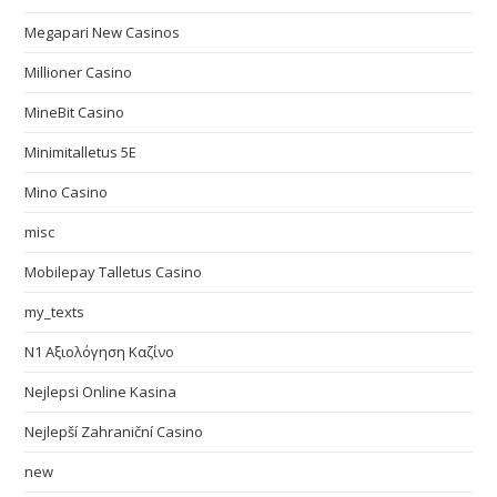
Megapari New Casinos
Millioner Casino
MineBit Casino
Minimitalletus 5E
Mino Casino
misc
Mobilepay Talletus Casino
my_texts
N1 Αξιολόγηση Καζίνο
Nejlepsi Online Kasina
Nejlepší Zahraniční Casino
new