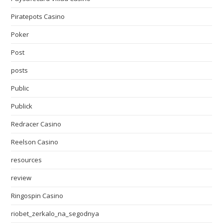
Piratepots Casino
Poker
Post
posts
Public
Publick
Redracer Casino
Reelson Casino
resources
review
Ringospin Casino
riobet_zerkalo_na_segodnya