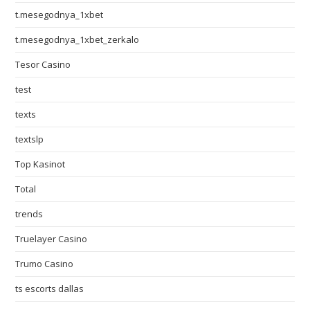
t.mesegodnya_1xbet
t.mesegodnya_1xbet_zerkalo
Tesor Casino
test
texts
textslp
Top Kasinot
Total
trends
Truelayer Casino
Trumo Casino
ts escorts dallas