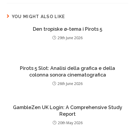
YOU MIGHT ALSO LIKE
Den tropiske ø-tema i Pirots 5
29th June 2026
Pirots 5 Slot: Analisi della grafica e della
colonna sonora cinematografica
26th June 2026
GambleZen UK Login: A Comprehensive Study
Report
20th May 2026