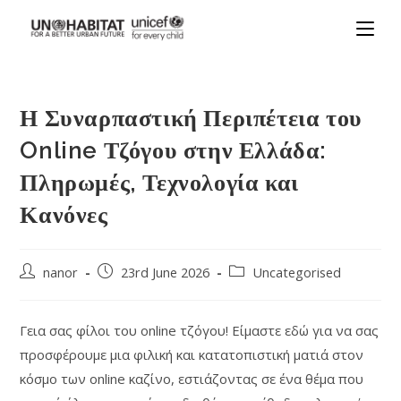
Η Συναρπαστική Περιπέτεια του
Online Τζόγου στην Ελλάδα:
Πληρωμές, Τεχνολογία και
Κανόνες
nanor
23rd June 2026
Uncategorised
Γεια σας φίλοι του online τζόγου! Είμαστε εδώ για να σας
προσφέρουμε μια φιλική και κατατοπιστική ματιά στον
κόσμο των online καζίνο, εστιάζοντας σε ένα θέμα που