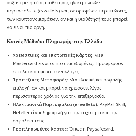
αυξανόμενη τάση υιοθέτησης ηλεκτρονικών
πορτοφολιών (e-wallets) και, σε ορισμένες περιπτώσεις,
των κρυπτονομισμάτων, αν και η υιοθέτησή τους μπορεί
να είναι πιο αργή.
Κοινές Μέθοδοι Πληρωμής στην Ελλάδα
Χρεωστικές και Πιστωτικές Κάρτες:
Visa,
Mastercard είναι οι πιο διαδεδομένες. Προσφέρουν
ευκολία και άμεσες συναλλαγές.
Τραπεζικές Μεταφορές:
Μια κλασική και ασφαλής
επιλογή, αν και μπορεί να χρειαστεί λίγος
περισσότερος χρόνος για την επεξεργασία.
Ηλεκτρονικά Πορτοφόλια (e-wallets):
PayPal, Skrill,
Neteller είναι δημοφιλή για την ταχύτητα και την
ασφάλειά τους.
Προπληρωμένες Κάρτες:
Όπως η Paysafecard,