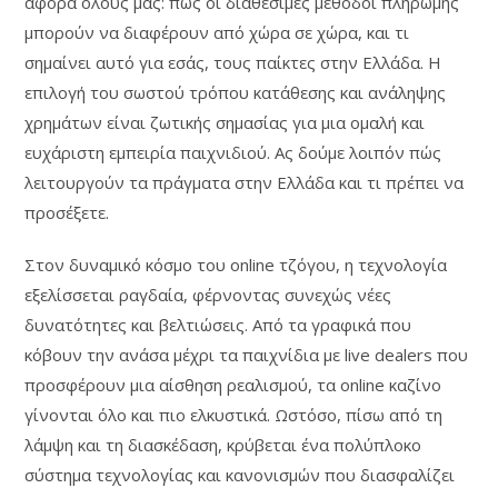
αφορά όλους μας: πώς οι διαθέσιμες μέθοδοι πληρωμής
μπορούν να διαφέρουν από χώρα σε χώρα, και τι
σημαίνει αυτό για εσάς, τους παίκτες στην Ελλάδα. Η
επιλογή του σωστού τρόπου κατάθεσης και ανάληψης
χρημάτων είναι ζωτικής σημασίας για μια ομαλή και
ευχάριστη εμπειρία παιχνιδιού. Ας δούμε λοιπόν πώς
λειτουργούν τα πράγματα στην Ελλάδα και τι πρέπει να
προσέξετε.
Στον δυναμικό κόσμο του online τζόγου, η τεχνολογία
εξελίσσεται ραγδαία, φέρνοντας συνεχώς νέες
δυνατότητες και βελτιώσεις. Από τα γραφικά που
κόβουν την ανάσα μέχρι τα παιχνίδια με live dealers που
προσφέρουν μια αίσθηση ρεαλισμού, τα online καζίνο
γίνονται όλο και πιο ελκυστικά. Ωστόσο, πίσω από τη
λάμψη και τη διασκέδαση, κρύβεται ένα πολύπλοκο
σύστημα τεχνολογίας και κανονισμών που διασφαλίζει