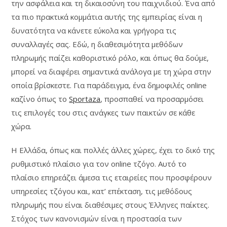
την ασφάλεια και τη δικαιοσύνη του παιχνιδιού. Ένα από
τα πιο πρακτικά κομμάτια αυτής της εμπειρίας είναι η
δυνατότητα να κάνετε εύκολα και γρήγορα τις
συναλλαγές σας. Εδώ, η διαθεσιμότητα μεθόδων
πληρωμής παίζει καθοριστικό ρόλο, και όπως θα δούμε,
μπορεί να διαφέρει σημαντικά ανάλογα με τη χώρα στην
οποία βρίσκεστε. Για παράδειγμα, ένα δημοφιλές online
καζίνο όπως το
Sportaza
, προσπαθεί να προσαρμόσει
τις επιλογές του στις ανάγκες των παικτών σε κάθε
χώρα.
Η Ελλάδα, όπως και πολλές άλλες χώρες, έχει το δικό της
ρυθμιστικό πλαίσιο για τον online τζόγο. Αυτό το
πλαίσιο επηρεάζει άμεσα τις εταιρείες που προσφέρουν
υπηρεσίες τζόγου και, κατ’ επέκταση, τις μεθόδους
πληρωμής που είναι διαθέσιμες στους Έλληνες παίκτες.
Στόχος των κανονισμών είναι η προστασία των