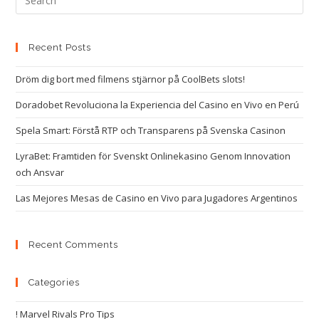
Recent Posts
Dröm dig bort med filmens stjärnor på CoolBets slots!
Doradobet Revoluciona la Experiencia del Casino en Vivo en Perú
Spela Smart: Förstå RTP och Transparens på Svenska Casinon
LyraBet: Framtiden för Svenskt Onlinekasino Genom Innovation
och Ansvar
Las Mejores Mesas de Casino en Vivo para Jugadores Argentinos
Recent Comments
Categories
! Marvel Rivals Pro Tips